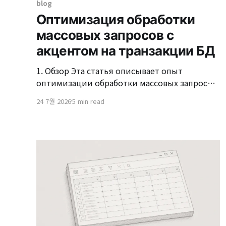
blog
Оптимизация обработки
массовых запросов с
акцентом на транзакции БД
1. Обзор Эта статья описывает опыт
оптимизации обработки массовых запросов
в системе подачи заявок на основе
24 7월 2026
5 min read
принципа первого пришёл — первого
обслуженного, сосредоточенный на базе
данных транзакций. Эта система имеет
характерную особенность того, что за
короткий промежуток времени происходит
концентрация десятков тысяч запросов.
Пользователи должны удовлетворять
несколько условий, таких как максимальное