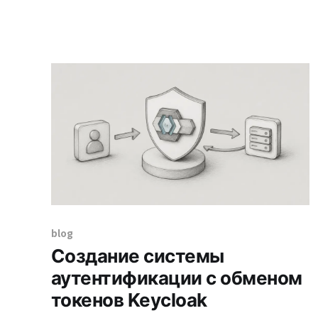
центре этого находится 'TypeScript',
который появился для преодоления
ограничений JavaScript, изначально
разработанного для простого
динамического сценария в прошлых веб-
браузерах. Эта статья глубоко погрузится в
основные
blog
Создание системы
аутентификации с обменом
токенов Keycloak