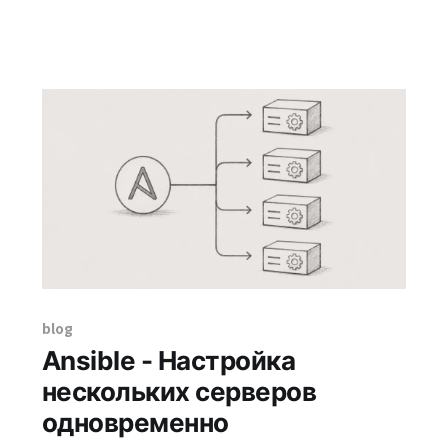
таким образом, чтобы ссылаться на
физические файлы, и даже если несколько
пользователей имеют один и тот же
фактический файл, используемое дисковое
пространство соответствует лишь объему
одного файла. По
blog
Ansible - Настройка
нескольких серверов
одновременно