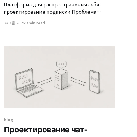
Платформа для распространения себя:
проектирование подписки Проблема
согласованности распределенного
28 7월 2026
8 min read
развертывания, с которой столкнулись в
подписке Vizend Kollex, и ее решение 1.
Предпосылки и определение проблемы
Vizend Showcase — это платформа, которая
применяет метод GitOps дляProvisioning
Kollex (единица развертывания, состоящая
из нескольких микросервисов) в кластере
Kubernetes на уровне Pavilion (арендатор).
Kollex состоит
blog
Проектирование чат-