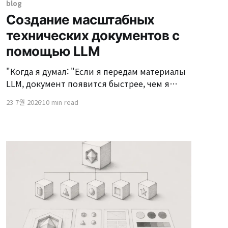
blog
Создание масштабных
технических документов с
помощью LLM
"Когда я думал: "Если я передам материалы
LLM, документ появится быстрее, чем я
ожидал", началась реальная проблема-
23 7월 2026
10 min read
solving. Недавно, участвуя в проекте
архитектурного консалтинга, мне нужно
было подготовить масштабный документ
описания услуги, упорядочив десятки
бизнес-границ (Bounded Context) и сотни
сервисов. Исходные материалы включали
Excel-каталог услуг,