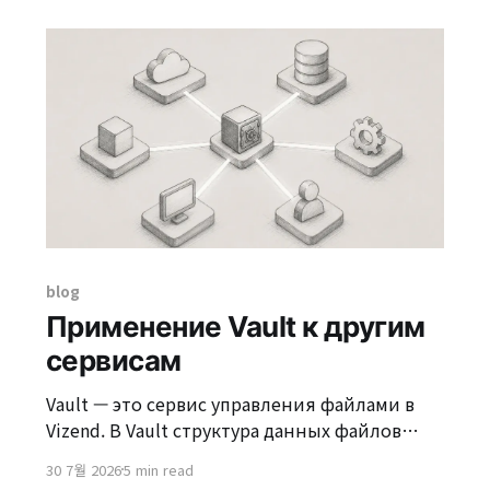
количество времени на размышления и
корректировки, чтобы создать код для
практики, но теперь всего лишь с помощью
нескольких слов в запросе я
blog
Применение Vault к другим
сервисам
Vault — это сервис управления файлами в
Vizend. В Vault структура данных файлов
делится на ссылочные файлы и физические
30 7월 2026
5 min read
файлы. Ссылочные файлы структурированы