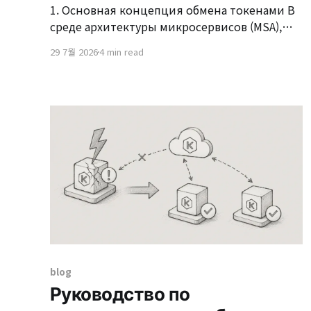
1. Основная концепция обмена токенами В
среде архитектуры микросервисов (MSA),
когда необходимо делегировать
29 7월 2026
4 min read
полномочия или повторно выдавать
токены между несколькими сервисами,
функция обмена токенами,
предоставляемая Keycloak, является весьма
полезным решением. Эта технология
позволяет аутентифицированному клиенту
передавать существующий токен, который
Keycloak проверяет и обменивает на новый
токен с соответствующими полномочиями
и
blog
Руководство по