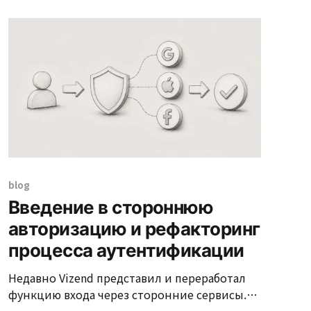
экосистеме разработки программного
обеспечения ценность Agile постоянно
подчеркивается как методология для
реагирования на высокую
неопределенность на рыночных рынках.
Суть методологии Agile заключается
blog
Введение в стороннюю
авторизацию и рефакторинг
процесса аутентификации
Недавно Vizend представил и переработал
функцию входа через сторонние сервисы.
Вход через сторонние сервисы позволяет