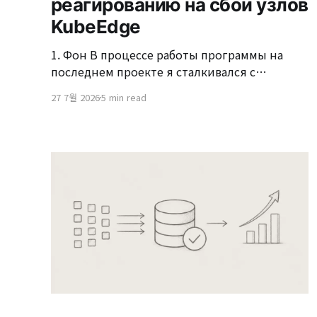
реагированию на сбои узлов
KubeEdge
1. Фон В процессе работы программы на
последнем проекте я сталкивался с
различными проблемами, такими как статус
27 7월 2026
5 min read
‘NotReady’ в ‘kubectl get nodes’, зависание
‘kubectl exec’ или внезапная смена
состояния Pod на Evicted. В связи с этим я
подготовил руководство по реагированию
на проблемы в среде KubeEdge, основываясь
на реально встреченных