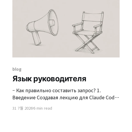
blog
Язык руководителя
– Как правильно составить запрос? 1.
Введение Создавая лекцию для Claude Code,
я генерировал, модифицировал и
31 7월 2026
6 min read
тестировал различные исходные коды в
учебных целях. В доискусственном
интеллекте я тратил значительное