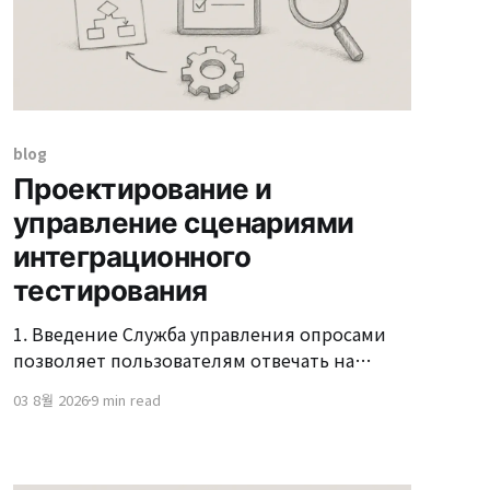
blog
Проектирование и
управление сценариями
интеграционного
тестирования
1. Введение Служба управления опросами
позволяет пользователям отвечать на
опросы онлайн, а сотрудникам и
03 8월 2026
9 min read
администраторам проверять и управлять
результатами. Хотя это кажется простым на
поверхности, разрешения и потоки экранов