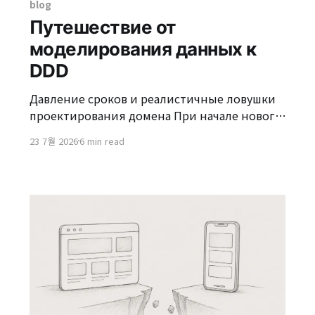
blog
Путешествие от
моделирования данных к
DDD
Давление сроков и реалистичные ловушки
проектирования домена При начале нового
проекта многие разработчики, хотя и
23 7월 2026
6 min read
понимают разумом ценность
проектирования, ориентированного на
домен (DDD, Domain-Driven Design), иногда
выбирают практические компромиссы.
Особенно в условиях давления сроков,
требующих быстрого выхода на рынок,
сложно потратить много времени на
тонкое моделирование домена. Проект
платформы