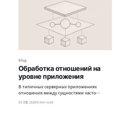
blog
Обработка отношений на
уровне приложения
В типичных серверных приложениях
отношения между сущностями часто
выражаются через внешние ключи базы
03 8월 2026
8 min read
данных и ассоциации JPA. Этот подход
мощен; он предотвращает сохранение