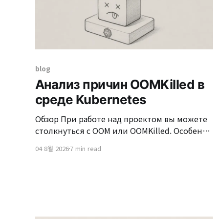
blog
Анализ причин OOMKilled в
среде Kubernetes
Обзор При работе над проектом вы можете
столкнуться с OOM или OOMKilled. Особенно
в окружении Kubernetes часто возникают
04 8월 2026
7 min read
ситуации, когда "Pod был перезапущен из-за
OOMKilled." OOMKilled может казаться
простым перезапуском сервера, но если не
устранить причину, это может происходить
снова и снова в условиях высокой нагрузки
на