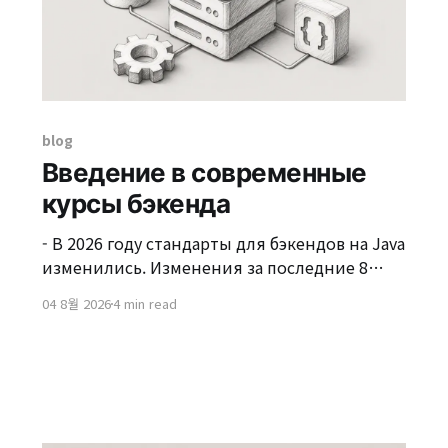
blog
Введение в современные
курсы бэкенда
- В 2026 году стандарты для бэкендов на Java
изменились. Изменения за последние 8
месяцев На июль 2026 года основные
04 8월 2026
4 min read
компоненты стека бэкенда на Java
одновременно претерпели поколенческий
сдвиг за последние 8 месяцев. Если мы
будем рассматривать изменения в новой
версии каждой технологии отдельно в
течение этого периода, это можно просто