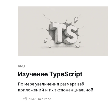
дочерних элементов без родительских,
пропагандирует удаление дочерних
элементов, когда родитель удаляется, и
позволяет обрабатывать сохранение и
удаление вместе в соответствии с графом
объектов. Тем не менее, изменения
blog
Изучение TypeScript
По мере увеличения размера веб-
приложений и их экспоненциальной
сложности произошли значительные
30 7월 2026
9 min read
изменения в инструментах и языках
разработки, которые мы используем. В