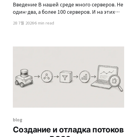
Введение В нашей среде много серверов. Не
один-два, а более 100 серверов. И на этих
серверах общим образом установлен Nexus.
28 7월 2026
6 min read
Когда мы получаем внешние библиотеки
или пакеты, вместо того чтобы каждый раз
загружать их из интернета, близкий Nexus
скачивает их один раз и кэширует,
выполняя роль «промежуточного
хранилища», которое
blog
Создание и отладка потоков