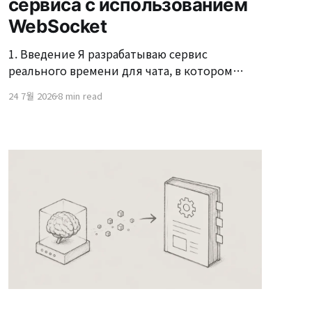
сервиса с использованием
WebSocket
1. Введение Я разрабатываю сервис
реального времени для чата, в котором
несколько человек могут собираться в
24 7월 2026
8 min read
одном чате, обмениваться сообщениями и
делиться фотографиями. Это такой сервис,
который, как и в популярных мессенджерах,
мгновенно отображает сообщения,
отправленные другим пользователем, без
необходимости обновления. Самым первым
вопросом, с которым я сталкиваюсь при
создании