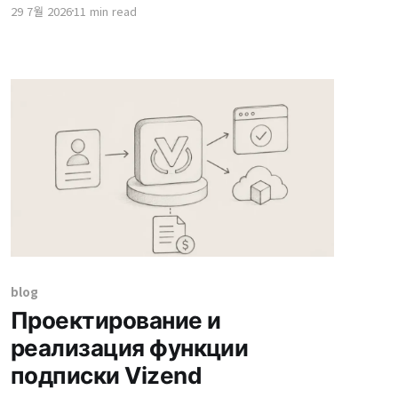
29 7월 2026
11 min read
проверять пользователя с помощью
внешних методов аутентификации, таких
как Google, Apple, Facebook и Keycloak,
связывая результат с внутренней системой
пользователей Vizend. На экране для
пользователя это выглядит как кнопка
«Войти с помощью внешней учетной
записи»
blog
Проектирование и
реализация функции
подписки Vizend