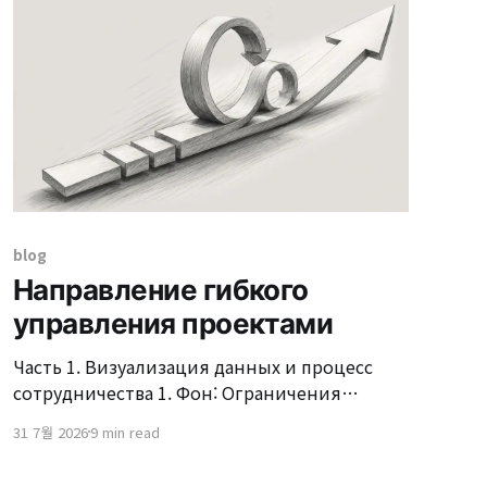
различаются по ролям, таким как
пользователи, сотрудники и
администраторы, а методы
аутентификации варьируются в
зависимости от статуса членства. Кроме
того, это
blog
Направление гибкого
управления проектами
Часть 1. Визуализация данных и процесс
сотрудничества 1. Фон: Ограничения
методологии Agile и экосистема SI 1.1. Суть
31 7월 2026
9 min read
методологии Agile: Быстрая реакция и
гибкость к изменениям В современной