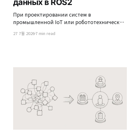
данных в ROS2
При проектировании систем в
промышленной IoT или робототехнической
среде вы неизбежно столкнетесь с задачей
27 7월 2026
7 min read
обработки огромного количества данных с
датчиков и управляющих команд в
реальном времени. ROS2 (Система
управления роботами 2) может быть
использован для решения этих проблем.
Хотя в названии ROS2 есть 'операционная
система (OS)', это не