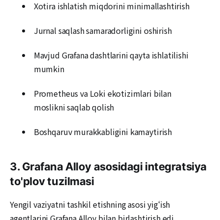
Xotira ishlatish miqdorini minimallashtirish
Jurnal saqlash samaradorligini oshirish
Mavjud Grafana dashtlarini qayta ishlatilishi
mumkin
Prometheus va Loki ekotizimlari bilan
moslikni saqlab qolish
Boshqaruv murakkabligini kamaytirish
3. Grafana Alloy asosidagi integratsiya
to'plov tuzilmasi
Yengil vaziyatni tashkil etishning asosi yig‘ish
agentlarini Grafana Alloy bilan birlashtirish edi.