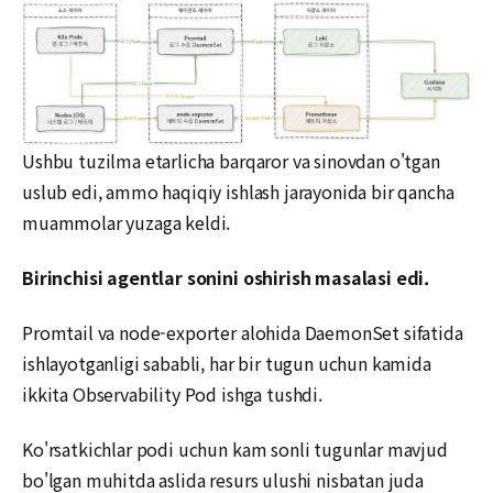
Ushbu tuzilma etarlicha barqaror va sinovdan o'tgan
uslub edi, ammo haqiqiy ishlash jarayonida bir qancha
muammolar yuzaga keldi.
Birinchisi agentlar sonini oshirish masalasi edi.
Promtail va node-exporter alohida DaemonSet sifatida
ishlayotganligi sababli, har bir tugun uchun kamida
ikkita Observability Pod ishga tushdi.
Ko'rsatkichlar podi uchun kam sonli tugunlar mavjud
bo'lgan muhitda aslida resurs ulushi nisbatan juda