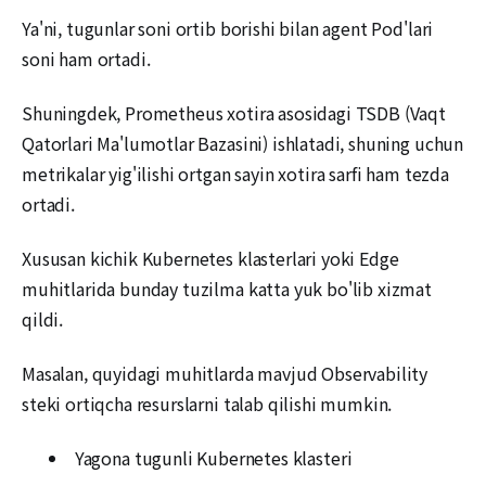
Ya'ni, tugunlar soni ortib borishi bilan agent Pod'lari
soni ham ortadi.
Shuningdek, Prometheus xotira asosidagi TSDB (Vaqt
Qatorlari Ma'lumotlar Bazasini) ishlatadi, shuning uchun
metrikalar yig'ilishi ortgan sayin xotira sarfi ham tezda
ortadi.
Xususan kichik Kubernetes klasterlari yoki Edge
muhitlarida bunday tuzilma katta yuk bo'lib xizmat
qildi.
Masalan, quyidagi muhitlarda mavjud Observability
steki ortiqcha resurslarni talab qilishi mumkin.
Yagona tugunli Kubernetes klasteri