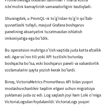
iste'molini kamaytirish samaradorligini tasdiqladi.
Shuningdek, u PromQL-ni to'g'ridan-to'g'ri qo'llab-
quvvatlashi tufayli, mavjud Grafana boshqaruv
panelining aksariyatini tuzatmasdan ishlatish
imkoniyatiga ega bo'ldik.
Bu operatsion muhitga o'tish vaqtida juda katta afzallik
edi. Agar so'rov tili yoki API tuzilishi butunlay
boshqacha bo'lsa, eski boshqaruv paneli va xabardorlik
sozlamalarini qayta yozish kerak bo'lardi.
Biroq, VictoriaMetrics Prometheus API bilan yuqori
moslashuvchanlikni taqdim etgani uchun migratsiya
yuklamasi juda oz edi. Log saqlash joyi ham Loki o'rniga
VictoriaLogsdan foydalanildi. VictoriaLogs yuqori