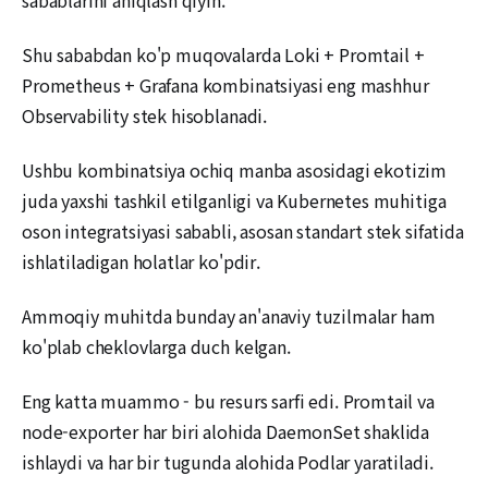
Shu sababdan ko'p muqovalarda Loki + Promtail +
Prometheus + Grafana kombinatsiyasi eng mashhur
Observability stek hisoblanadi.
Ushbu kombinatsiya ochiq manba asosidagi ekotizim
juda yaxshi tashkil etilganligi va Kubernetes muhitiga
oson integratsiyasi sababli, asosan standart stek sifatida
ishlatiladigan holatlar ko'pdir.
Ammoqiy muhitda bunday an'anaviy tuzilmalar ham
ko'plab cheklovlarga duch kelgan.
Eng katta muammo - bu resurs sarfi edi. Promtail va
node-exporter har biri alohida DaemonSet shaklida
ishlaydi va har bir tugunda alohida Podlar yaratiladi.