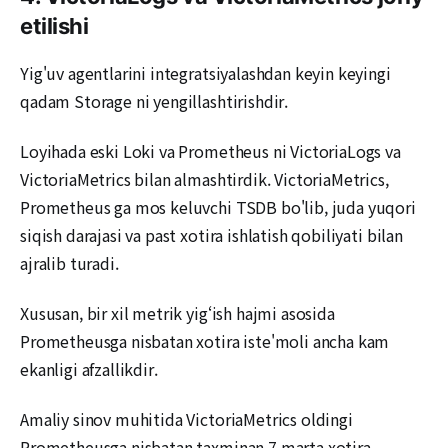
etilishi
Yig'uv agentlarini integratsiyalashdan keyin keyingi
qadam Storage ni yengillashtirishdir.
Loyihada eski Loki va Prometheus ni VictoriaLogs va
VictoriaMetrics bilan almashtirdik. VictoriaMetrics,
Prometheus ga mos keluvchi TSDB bo'lib, juda yuqori
siqish darajasi va past xotira ishlatish qobiliyati bilan
ajralib turadi.
Xususan, bir xil metrik yig‘ish hajmi asosida
Prometheusga nisbatan xotira iste'moli ancha kam
ekanligi afzallikdir.
Amaliy sinov muhitida VictoriaMetrics oldingi
Prometheusga nisbatan taxminan 7 marta xotira