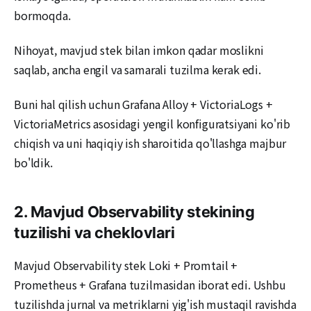
bormoqda.
Nihoyat, mavjud stek bilan imkon qadar moslikni
saqlab, ancha engil va samarali tuzilma kerak edi.
Buni hal qilish uchun Grafana Alloy + VictoriaLogs +
VictoriaMetrics asosidagi yengil konfiguratsiyani ko'rib
chiqish va uni haqiqiy ish sharoitida qo'llashga majbur
bo'ldik.
2. Mavjud Observability stekining
tuzilishi va cheklovlari
Mavjud Observability stek Loki + Promtail +
Prometheus + Grafana tuzilmasidan iborat edi. Ushbu
tuzilishda jurnal va metriklarni yig'ish mustaqil ravishda