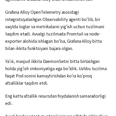
Grafana Alloy OpenTelemetry asosidagi
integratsiyalashgan Observability agenti bo‘lib, bir
vaqtda loglar va metrikalarni yig‘ish uchun tuzilmani
taqdim etadi. Avvalgi tuzilmada Promtail va node-
exporter alohida ishlagan bo‘lsa, Grafana Alloy bitta
bilan ikkita funktsiyani bajara olgan.
Ya'ni, mavjud ikkita DaemonSetni bitta birlashgan
holda yig'ish imkoniyatiga ega bo'ldik. Ushbu tuzilma
faqat Pod sonini kamaytirishdan ko'ra ko'proq
afzalliklar taqdim etdi.
Eng katta afzallik resursdan foydalanish samaradorligi
edi.