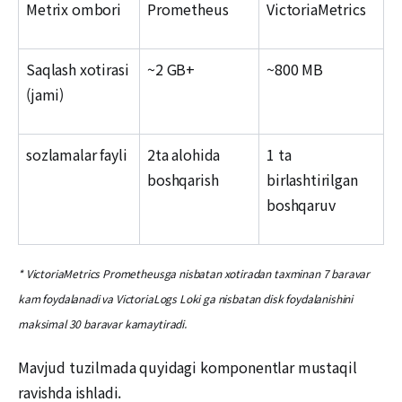
Metrix ombori
Prometheus
VictoriaMetrics
Saqlash xotirasi
~2 GB+
~800 MB
(jami)
sozlamalar fayli
2ta alohida
1 ta
boshqarish
birlashtirilgan
boshqaruv
* VictoriaMetrics Prometheusga nisbatan xotiradan taxminan 7 baravar
kam foydalanadi va VictoriaLogs Loki ga nisbatan disk foydalanishini
maksimal 30 baravar kamaytiradi.
Mavjud tuzilmada quyidagi komponentlar mustaqil
ravishda ishladi.