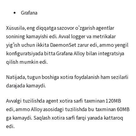
Grafana
Xüsusilə, eng diqqatga sazovor o'zgarish agentlar
sonining kamayishi edi. Avval logger va metrikalar
yig'ish uchun ikkita DaemonSet zarur edi, ammo yengil
konfiguratsiyada bitta Grafana Alloy bilan integratsiya
qilish mumkin edi.
Natijada, tugun boshiga xotira foydalanish ham sezilarli
darajada kamaydi.
Avvalgi tuzilishda agent xotira sarfi taxminan 120MB
edi, ammo Alloy asosidagi tuzilishda bu taxminan 60MB
ga kamaydi. Saqlash xotira sarfi farqi yanada kattaroq
edi.