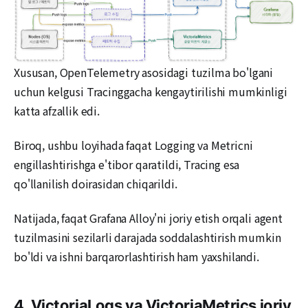
Xususan, OpenTelemetry asosidagi tuzilma bo'lgani
uchun kelgusi Tracinggacha kengaytirilishi mumkinligi
katta afzallik edi.
Biroq, ushbu loyihada faqat Logging va Metricni
engillashtirishga e'tibor qaratildi, Tracing esa
qo'llanilish doirasidan chiqarildi.
Natijada, faqat Grafana Alloy'ni joriy etish orqali agent
tuzilmasini sezilarli darajada soddalashtirish mumkin
bo'ldi va ishni barqarorlashtirish ham yaxshilandi.
4. VictoriaLogs va VictoriaMetrics joriy