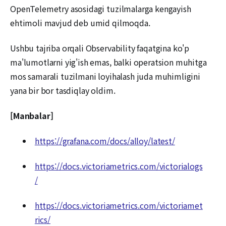
OpenTelemetry asosidagi tuzilmalarga kengayish
ehtimoli mavjud deb umid qilmoqda.
Ushbu tajriba orqali Observability faqatgina ko'p
ma'lumotlarni yig'ish emas, balki operatsion muhitga
mos samarali tuzilmani loyihalash juda muhimligini
yana bir bor tasdiqlay oldim.
[Manbalar]
https://grafana.com/docs/alloy/latest/
https://docs.victoriametrics.com/victorialogs
/
https://docs.victoriametrics.com/victoriamet
rics/