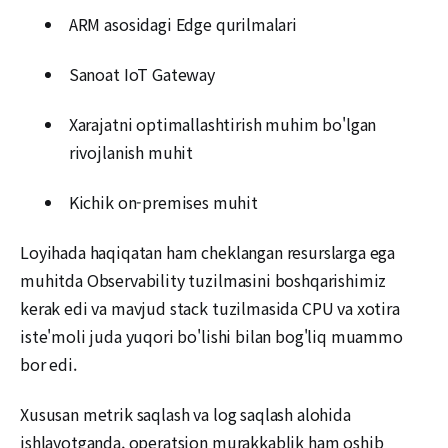
ARM asosidagi Edge qurilmalari
Sanoat IoT Gateway
Xarajatni optimallashtirish muhim bo'lgan
rivojlanish muhit
Kichik on-premises muhit
Loyihada haqiqatan ham cheklangan resurslarga ega
muhitda Observability tuzilmasini boshqarishimiz
kerak edi va mavjud stack tuzilmasida CPU va xotira
iste'moli juda yuqori bo'lishi bilan bog'liq muammo
bor edi.
Xususan metrik saqlash va log saqlash alohida
ishlayotganda, operatsion murakkablik ham oshib