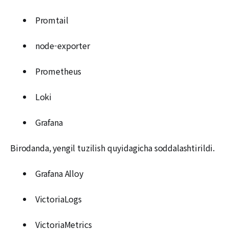
Promtail
node-exporter
Prometheus
Loki
Grafana
Birodanda, yengil tuzilish quyidagicha soddalashtirildi.
Grafana Alloy
VictoriaLogs
VictoriaMetrics