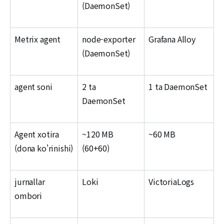
(DaemonSet)
Metrix agent
node-exporter
Grafana Alloy
(DaemonSet)
agent soni
2 ta
1 ta DaemonSet
DaemonSet
Agent xotira
~120 MB
~60 MB
(dona ko'rinishi)
(60+60)
jurnallar
Loki
VictoriaLogs
ombori