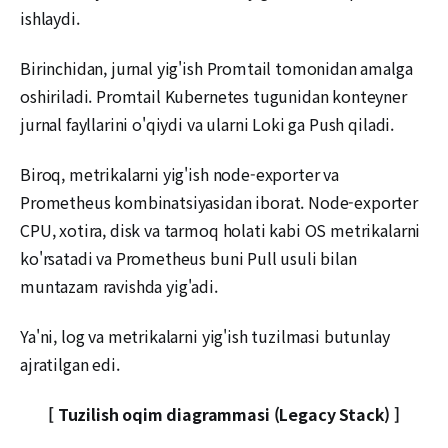
ishlaydi.
Birinchidan, jurnal yig'ish Promtail tomonidan amalga
oshiriladi. Promtail Kubernetes tugunidan konteyner
jurnal fayllarini o'qiydi va ularni Loki ga Push qiladi.
Biroq, metrikalarni yig'ish node-exporter va
Prometheus kombinatsiyasidan iborat. Node-exporter
CPU, xotira, disk va tarmoq holati kabi OS metrikalarni
ko'rsatadi va Prometheus buni Pull usuli bilan
muntazam ravishda yig'adi.
Ya'ni, log va metrikalarni yig'ish tuzilmasi butunlay
ajratilgan edi.
[ Tuzilish oqim diagrammasi (Legacy Stack) ]