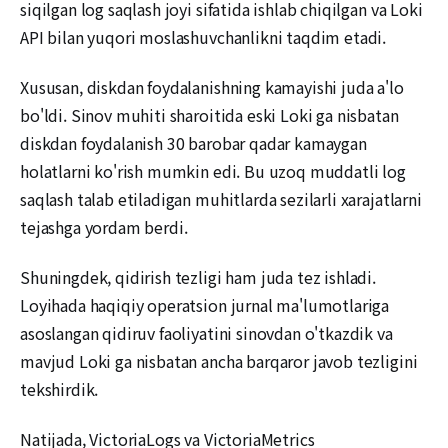
siqilgan log saqlash joyi sifatida ishlab chiqilgan va Loki
API bilan yuqori moslashuvchanlikni taqdim etadi.
Xususan, diskdan foydalanishning kamayishi juda a'lo
bo'ldi. Sinov muhiti sharoitida eski Loki ga nisbatan
diskdan foydalanish 30 barobar qadar kamaygan
holatlarni ko'rish mumkin edi. Bu uzoq muddatli log
saqlash talab etiladigan muhitlarda sezilarli xarajatlarni
tejashga yordam berdi.
Shuningdek, qidirish tezligi ham juda tez ishladi.
Loyihada haqiqiy operatsion jurnal ma'lumotlariga
asoslangan qidiruv faoliyatini sinovdan o'tkazdik va
mavjud Loki ga nisbatan ancha barqaror javob tezligini
tekshirdik.
Natijada, VictoriaLogs va VictoriaMetrics