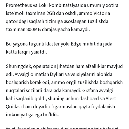
Prometheus va Loki kombinatsiyasida umumiy xotira
iste'moli taxminan 2GB dan oshdi, ammo Victoria
qatoridagi saqlash tizimiga asoslangan tuzilishda
taxminan 800MB darajasigacha kamaydi.
Bu yagona tugunli klaster yoki Edge muhitida juda
katta farqni yaratdi.
Shuningdek, operatsion jihatdan ham afzalliklar mavjud
edi. Avvalgi o'rnatish fayllari va versiyalarini alohida
boshqarish kerak edi, ammo engil tuzilishda boshqarish
nuqtalari sezilarli darajada kamaydi. Grafana avvalgi
kabi saqlanib qoldi, shuning uchun dasboard va Alert
Qoidasi ham deyarli o'zgarmasdan qayta foydalanish
imkoniyatiga ega bo'ldik.
Ya'ni, foydalanuvchilar mavjud operatsion tajribalarini