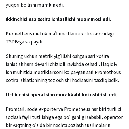
yuqori bo'lishi mumkin edi.
Ikkinchisi esa xotira ishlatilishi muammosi edi.
Prometheus metrik ma'lumotlarini xotira asosidagi
TSDB-ga saqlaydi.
Shuning uchun metrik yig'ilishi oshgan sari xotira
ishlatish ham deyarli chiziqli ravishda oshadi. Haqiqiy
ish muhitida metriklar soni ko'paygan sari Prometheus
xotira ishlatishining tez oshishi hodisasini tasdiqladik.
Uchinchisi operatsion murakkablikni oshirish edi.
Promtail, node-exporter va Prometheus har biri turli xil
sozlash fayli tuzilishiga ega bo'lganligi sababli, operator
bir vaqtning o'zida bir nechta sozlash tuzilmalarini