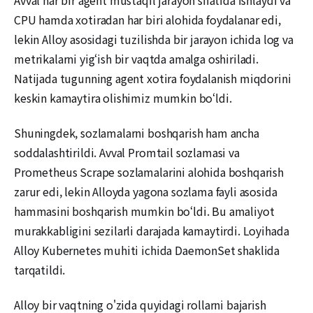
Avval har bir agent mustaqil jarayon sifatida ishlaydi va
CPU hamda xotiradan har biri alohida foydalanar edi,
lekin Alloy asosidagi tuzilishda bir jarayon ichida log va
metrikalarni yig‘ish bir vaqtda amalga oshiriladi.
Natijada tugunning agent xotira foydalanish miqdorini
keskin kamaytira olishimiz mumkin bo‘ldi.
Shuningdek, sozlamalarni boshqarish ham ancha
soddalashtirildi. Avval Promtail sozlamasi va
Prometheus Scrape sozlamalarini alohida boshqarish
zarur edi, lekin Alloyda yagona sozlama fayli asosida
hammasini boshqarish mumkin bo‘ldi. Bu amaliyot
murakkabligini sezilarli darajada kamaytirdi. Loyihada
Alloy Kubernetes muhiti ichida DaemonSet shaklida
tarqatildi.
Alloy bir vaqtning o'zida quyidagi rollarni bajarish