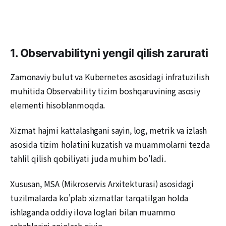
1. Observabilityni yengil qilish zarurati
Zamonaviy bulut va Kubernetes asosidagi infratuzilish
muhitida Observability tizim boshqaruvining asosiy
elementi hisoblanmoqda.
Xizmat hajmi kattalashgani sayin, log, metrik va izlash
asosida tizim holatini kuzatish va muammolarni tezda
tahlil qilish qobiliyati juda muhim bo'ladi.
Xususan, MSA (Mikroservis Arxitekturasi) asosidagi
tuzilmalarda ko'plab xizmatlar tarqatilgan holda
ishlaganda oddiy ilova loglari bilan muammo
sabablarini aniqlash qiyin.