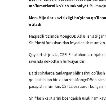
ma'lumotlarni ko'rish imkoniyati
Bu mavj
Men.
Mijozlar xavfsizligi bo'yicha qo'lla
etiladi
Maqsadli tizimda MongoDB Atlas ishlatilga
Shifrlash) funksiyasidan foydalanish mumkin.
Qayd etish joizki, CSFLE kutubxona orqali mi
ravishda dekodlash funksiyasidir.
Ba'zi sohalarda tanlangan shifrlashni qo'lla
qo'llash bilan bir xil tarzda MongoDBda ham qo
pasayishi mumkin, CSFLE esa zarur bo'lgan ma
Shifrlash kalitlarini boshqarish usuli ham xa