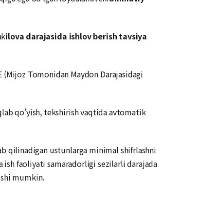
ak
ilova darajasida ishlov berish tavsiya
E (Mijoz Tomonidan Maydon Darajasidagi
qlab qo'yish, tekshirish vaqtida avtomatik
b qilinadigan ustunlarga minimal shifrlashni
ish faoliyati samaradorligi sezilarli darajada
lishi mumkin.