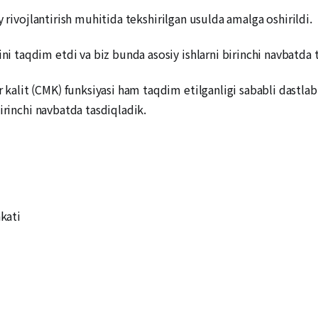
y rivojlantirish muhitida tekshirilgan usulda amalga oshirildi.
taqdim etdi va biz bunda asosiy ishlarni birinchi navbatda t
lit (CMK) funksiyasi ham taqdim etilganligi sababli dastlab
irinchi navbatda tasdiqladik.
akati