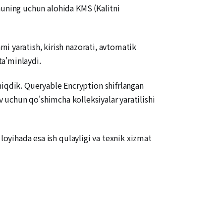
 shuning uchun alohida KMS (Kalitni
i yaratish, kirish nazorati, avtomatik
ta'minlaydi.
qdik. Queryable Encryption shifrlangan
uv uchun qo'shimcha kolleksiyalar yaratilishi
loyihada esa ish qulayligi va texnik xizmat