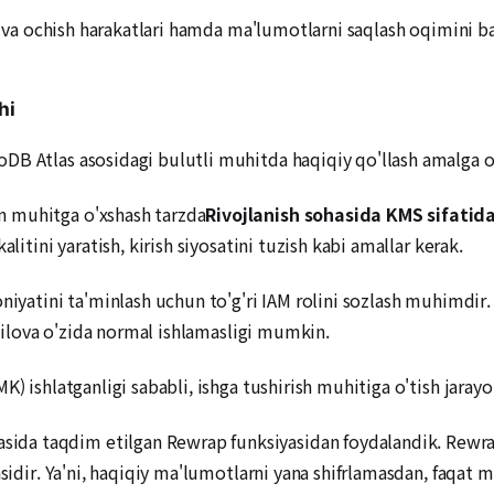
sh va ochish harakatlari hamda ma'lumotlarni saqlash oqimini b
hi
B Atlas asosidagi bulutli muhitda haqiqiy qo'llash amalga os
n muhitga o'xshash tarzda
Rivojlanish sohasida KMS sifatid
litini yaratish, kirish siyosatini tuzish kabi amallar kerak.
iyatini ta'minlash uchun to'g'ri IAM rolini sozlash muhimdir. Ag
li ilova o'zida normal ishlamasligi mumkin.
) ishlatganligi sababli, ishga tushirish muhitiga o'tish jarayoni
da taqdim etilgan Rewrap funksiyasidan foydalandik. Rewrap
asidir. Ya'ni, haqiqiy ma'lumotlarni yana shifrlamasdan, faqat 