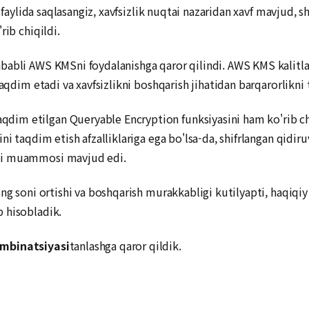
a faylida saqlasangiz, xavfsizlik nuqtai nazaridan xavf mavjud,
rib chiqildi.
abli AWS KMSni foydalanishga qaror qilindi. AWS KMS kalitlarn
aqdim etadi va xavfsizlikni boshqarish jihatidan barqarorlikni 
im etilgan Queryable Encryption funksiyasini ham ko'rib chi
ni taqdim etish afzalliklariga ega bo'lsa-da, shifrlangan qidir
hi muammosi mavjud edi.
ng soni ortishi va boshqarish murakkabligi kutilyapti, haqiqiy 
 hisobladik.
mbinatsiyasi
tanlashga qaror qildik.