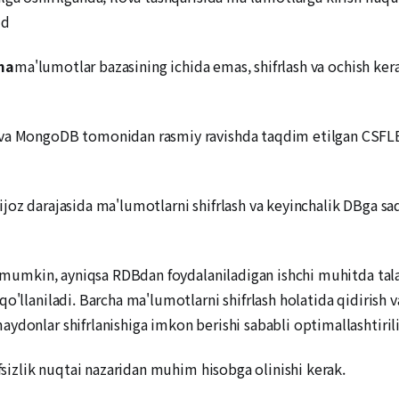
ud
nma
ma'lumotlar bazasining ichida emas, shifrlash va ochish ker
n va MongoDB tomonidan rasmiy ravishda taqdim etilgan CSFL
joz darajasida ma'lumotlarni shifrlash va keyinchalik DBga sa
sh mumkin, ayniqsa RDBdan foydalaniladigan ishchi muhitda tala
'llaniladi. Barcha ma'lumotlarni shifrlash holatida qidirish va 
ydonlar shifrlanishiga imkon berishi sababli optimallashtiri
vfsizlik nuqtai nazaridan muhim hisobga olinishi kerak.