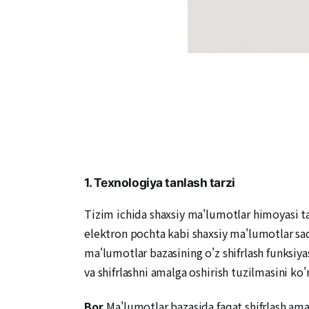
1. Texnologiya tanlash tarzi
Tizim ichida shaxsiy ma'lumotlar himoyasi ta
elektron pochta kabi shaxsiy ma'lumotlar saql
ma'lumotlar bazasining o'z shifrlash funksiyasi
va shifrlashni amalga oshirish tuzilmasini ko'
Bor.
Ma'lumotlar bazasida faqat shifrlash ama