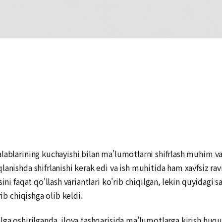
lablarining kuchayishi bilan ma'lumotlarni shifrlash muhim vaz
anishda shifrlanishi kerak edi va ish muhitida ham xavfsiz ravi
ni faqat qo'llash variantlari ko'rib chiqilgan, lekin quyidagi sab
rib chiqishga olib keldi.
lga oshirilganda, ilova tashqarisida ma'lumotlarga kirish huq