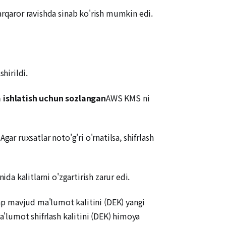
arqaror ravishda sinab ko'rish mumkin edi.
hirildi.
a ishlatish uchun sozlangan
AWS KMS ni
ar ruxsatlar noto'g'ri o'rnatilsa, shifrlash
da kalitlarni o'zgartirish zarur edi.
 mavjud ma'lumot kalitini (DEK) yangi
ma'lumot shifrlash kalitini (DEK) himoya