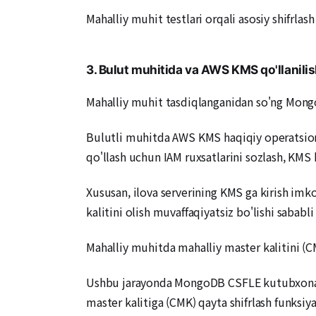
Mahalliy muhit testlari orqali asosiy shifrla
3. Bulut muhitida va AWS KMS qo'llanilis
Mahalliy muhit tasdiqlanganidan so'ng MongoD
Bulutli muhitda AWS KMS haqiqiy operatsio
qo'llash uchun IAM ruxsatlarini sozlash, KMS ka
Xususan, ilova serverining KMS ga kirish imkon
kalitini olish muvaffaqiyatsiz bo'lishi sabab
Mahalliy muhitda mahalliy master kalitini (CMK
Ushbu jarayonda MongoDB CSFLE kutubxonasi
master kalitiga (CMK) qayta shifrlash funksiy