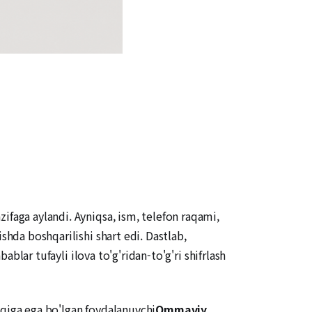
ifaga aylandi. Ayniqsa, ism, telefon raqami,
shda boshqarilishi shart edi. Dastlab,
ablar tufayli ilova to'g'ridan-to'g'ri shifrlash
uqiga ega bo'lgan foydalanuvchi
Ommaviy