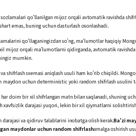
ozlamalari qo'llanilgan mijoz orqali avtomatik ravishda shifrl
ri shart emas, buning uchun dasturlash osonlashadi.
amalarini qo'llaganingizdan so'ng, ma'lumotlar haqiqiy Mongo
r xil mijoz orqali ma'lumotlarni qidirganda, avtomatik ravishd
shingiz mumkin.
hi va shifrlash sxemasi aniqlash usuli ham ko'rib chiqildi. Mo
m maydon uchun deterministic yoki random shifrlash usulini 
 har doim bir xil shifrlangan matn bilan saqlanadi, shuning uc
xavfsizlik darajasi yuqori, lekin bir xil qiymatlarni solishtirish
darajasi va qidiruv talablarini inobatga olish kerak.
Ba'zi may
gan maydonlar uchun random shifrlash
amalga oshirish usul