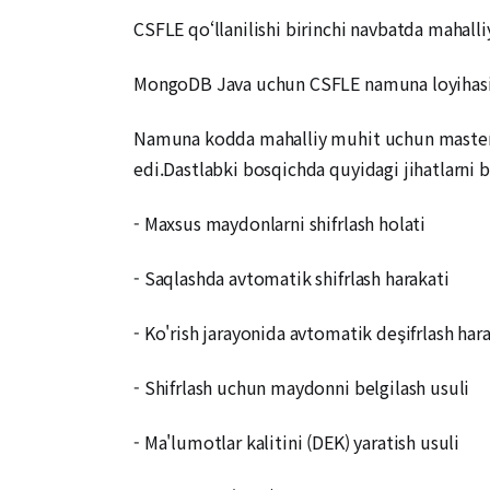
CSFLE qo‘llanilishi birinchi navbatda mahalli
MongoDB Java uchun CSFLE namuna loyihasini 
Namuna kodda mahalliy muhit uchun master ka
edi.Dastlabki bosqichda quyidagi jihatlarni b
- Maxsus maydonlarni shifrlash holati
- Saqlashda avtomatik shifrlash harakati
- Ko'rish jarayonida avtomatik deşifrlash har
- Shifrlash uchun maydonni belgilash usuli
- Ma'lumotlar kalitini (DEK) yaratish usuli