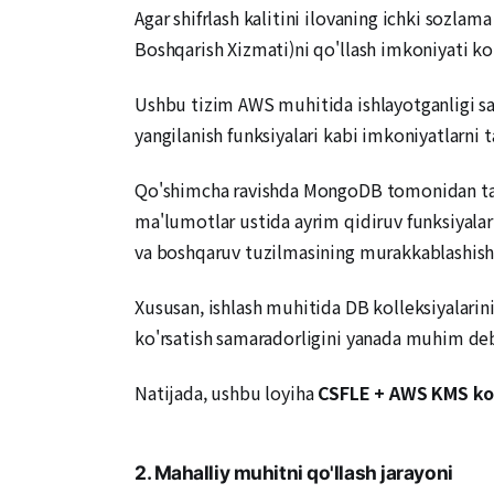
Agar shifrlash kalitini ilovaning ichki sozlam
Boshqarish Xizmati)ni qo'llash imkoniyati ko'
Ushbu tizim AWS muhitida ishlayotganligi sab
yangilanish funksiyalari kabi imkoniyatlarni t
Qo'shimcha ravishda MongoDB tomonidan taqd
ma'lumotlar ustida ayrim qidiruv funksiyalari
va boshqaruv tuzilmasining murakkablashis
Xususan, ishlash muhitida DB kolleksiyalarini
ko'rsatish samaradorligini yanada muhim deb
Natijada, ushbu loyiha
CSFLE + AWS KMS ko
2. Mahalliy muhitni qo'llash jarayoni