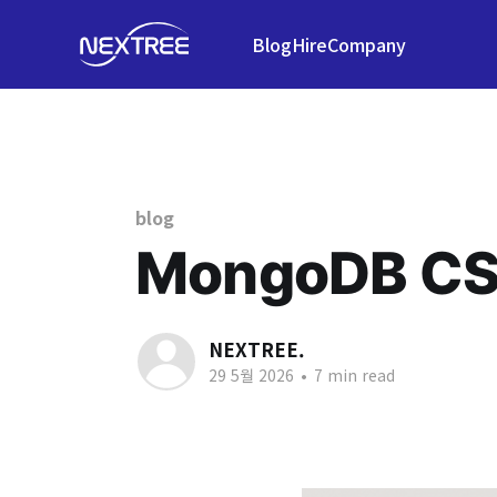
Blog
Hire
Company
blog
MongoDB CSFL
NEXTREE.
29 5월 2026
•
7 min read