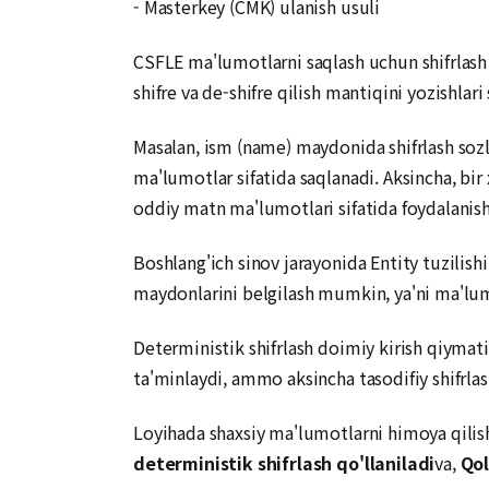
- Masterkey (CMK) ulanish usuli
CSFLE ma'lumotlarni saqlash uchun shifrlash s
shifre va de-shifre qilish mantiqini yozishla
Masalan, ism (name) maydonida shifrlash sozl
ma'lumotlar sifatida saqlanadi. Aksincha, bi
oddiy matn ma'lumotlari sifatida foydalani
Boshlang'ich sinov jarayonida Entity tuzilis
maydonlarini belgilash mumkin, ya'ni ma'lu
Deterministik shifrlash doimiy kirish qiymati
ta'minlaydi, ammo aksincha tasodifiy shifrlash 
Loyihada shaxsiy ma'lumotlarni himoya qilish 
deterministik shifrlash qo'llaniladi
va,
Qol