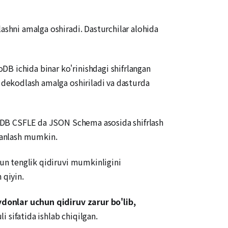
ashni amalga oshiradi. Dasturchilar alohida
DB ichida binar ko'rinishdagi shifrlangan
a dekodlash amalga oshiriladi va dasturda
ngoDB CSFLE da JSON Schema asosida shifrlash
tanlash mumkin.
hun tenglik qidiruvi mumkinligini
 qiyin.
donlar uchun qidiruv zarur bo'lib,
i sifatida ishlab chiqilgan.