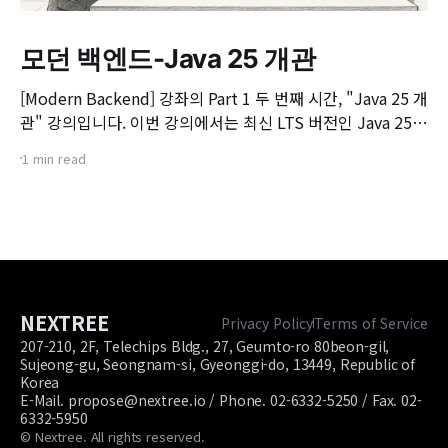
모던 백엔드-Java 25 개관
[Modern Backend] 강좌의 Part 1 두 번째 시간, "Java 25 개
관" 강의입니다. 이번 강의에서는 최신 LTS 버전인 Java 25의
핵심 변화와 실무 개발자가 꼭 알아야 할 주요 JEP(JDK
1 min read
Enhancement Proposal) 기능들을 살펴봅니다. 📌 주요 학
습 내용: * Java 25의 출시 개요 및 LTS 지원 방향 * 구조화된
동시성(Structured Concurrency)
NEXTREE
Privacy Policy
Terms of Service
207-210, 2F, Telechips Bldg., 27, Geumto-ro 80beon-gil,
Sujeong-gu, Seongnam-si, Gyeonggi-do, 13449, Republic of
Korea
E-Mail. propose@nextree.io / Phone. 02-6332-5250 / Fax. 02-
6332-5950
© Nextree. All rights reserved.