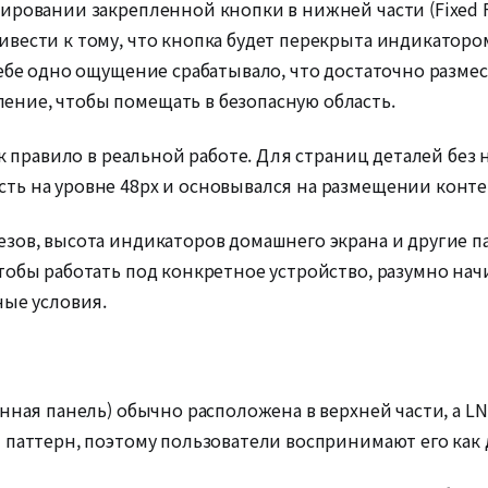
ировании закрепленной кнопки в нижней части (Fixed F
вести к тому, что кнопка будет перекрыта индикатором 
ебе одно ощущение срабатывало, что достаточно размес
ние, чтобы помещать в безопасную область.
ак правило в реальной работе. Для страниц деталей бе
ь на уровне 48px и основывался на размещении контен
зов, высота индикаторов домашнего экрана и другие п
тобы работать под конкретное устройство, разумно нач
ные условия.
нная панель) обычно расположена в верхней части, а L
 паттерн, поэтому пользователи воспринимают его как