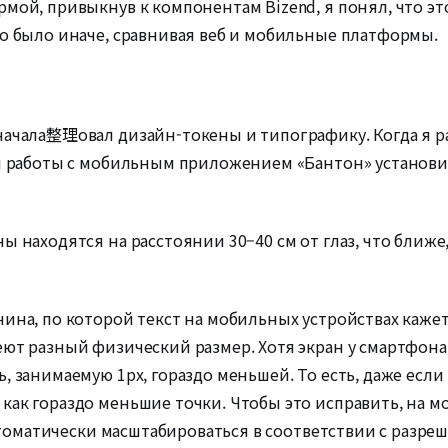
рмой, привыкнув к компонентам Bizend, я понял, что э
то было иначе, сравнивая веб и мобильные платформы.
начала整理овал дизайн-токены и типографику. Когда я ра
ля работы с мобильным приложением «Бантон» установи
ы находятся на расстоянии 30–40 см от глаз, что ближе,
чина, по которой текст на мобильных устройствах каже
еют разный физический размер. Хотя экран у смартфон
, занимаемую 1px, гораздо меньшей. То есть, даже если
как гораздо меньшие точки. Чтобы это исправить, на 
 автоматически масштабироваться в соответствии с разре