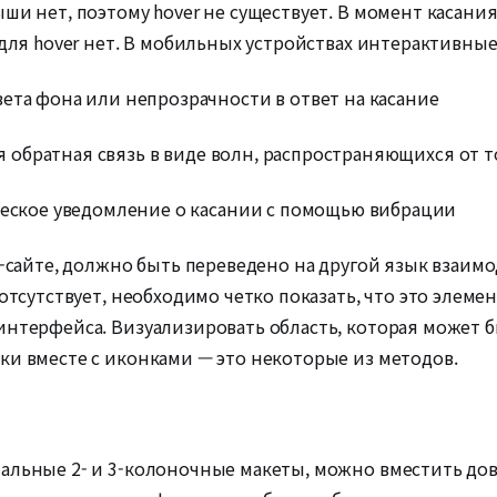
ши нет, поэтому hover не существует. В момент касани
и для hover нет. В мобильных устройствах интерактивны
ета фона или непрозрачности в ответ на касание
ая обратная связь в виде волн, распространяющихся от 
ческое уведомление о касании с помощью вибрации
б-сайте, должно быть переведено на другой язык взаим
 отсутствует, необходимо четко показать, что это элеме
интерфейса. Визуализировать область, которая может 
ки вместе с иконками — это некоторые из методов.
тальные 2- и 3-колоночные макеты, можно вместить д