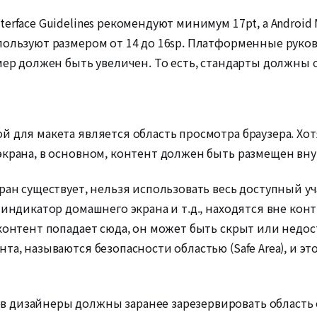
rface Guidelines рекомендуют минимум 17pt, а Android Ma
пользуют размером от 14 до 16sp. Платформенные руков
мер должен быть увеличен. То есть, стандарты должны о
 для макета является область просмотра браузера. Хот
экрана, в основном, контент должен быть размещен вну
ан существует, нельзя использовать весь доступный учас
 индикатор домашнего экрана и т.д., находятся вне кон
контент попадает сюда, он может быть скрыт или недос
та, называются безопасности областью (Safe Area), и 
 дизайнеры должны заранее зарезервировать область 