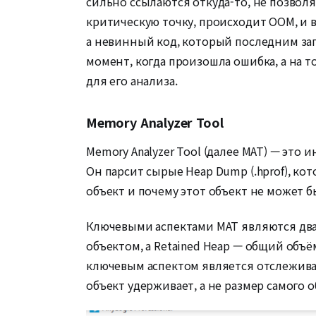
сильно ссылаются откуда-то, не позвол
критическую точку, происходит OOM, и 
а невинный код, который последним зап
момент, когда произошла ошибка, а на т
для его анализа.
Memory Analyzer Tool
Memory Analyzer Tool (далее MAT) — эт
Он парсит сырые Heap Dump (.hprof), ко
объект и почему этот объект не может 
Ключевыми аспектами MAT являются два п
объектом, а Retained Heap — общий объ
ключевым аспектом является отслеживан
объект удерживает, а не размер самого о