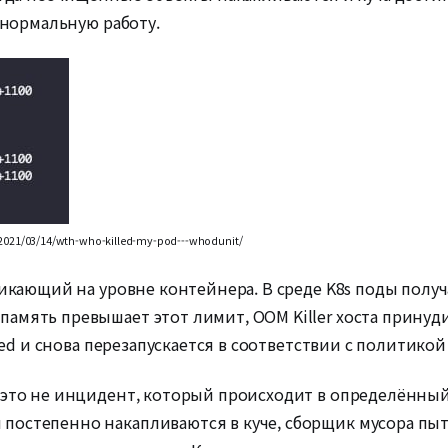
т нормальную работу.
/2021/03/14/wth-who-killed-my-pod---whodunit/
никающий на уровне контейнера. В среде K8s поды полу
амять превышает этот лимит, OOM Killer хоста принуди
lled и снова перезапускается в соответствии с политикой
 это не инцидент, который происходит в определённый 
постепенно накапливаются в куче, сборщик мусора пыт