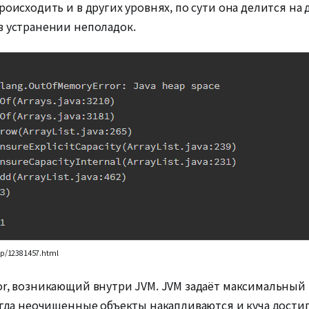
роисходить и в других уровнях, по сути она делится на
в устранении неполадок.
p/12381457.html
r, возникающий внутри JVM. JVM задаёт максимальный р
огда неочищенные объекты накапливаются и куча достига