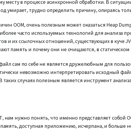
му месту в процессе асинхронной обработки. В ситуаци
од умирает, трудно определить причину, опираясь толь
причин OOM, очень полезным может оказаться Heap Dum
аиболее часто используемых технологий для анализа пр
тов и их ссылочных отношений, существующих в куче J
ают память и почему они не очищаются, в статическом 
файл сам по себе не является дружелюбным для пользов
ктически невозможно интерпретировать исходный файл,
В таких случаях полезным является инструмент анализа 
T, нам нужно понять, что именно представляет собой O
а память, доступная приложению, исчерпана, и больше 