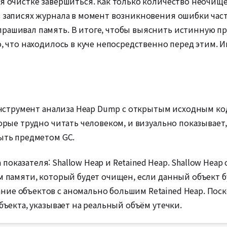
яя очистке завершиться. Как только количество неочи
в записях журнала в момент возникновения ошибки час
рашивал память. В итоге, чтобы выяснить истинную пр
о, что находилось в куче непосредственно перед этим.
о инструмент анализа Heap Dump с открытым исходным к
торые трудно читать человеком, и визуально показывае
быть предметом GC.
оказателя: Shallow Heap и Retained Heap. Shallow Heap
ём памяти, который будет очищен, если данный объект
ие объектов с аномально большим Retained Heap. Поск
бъекта, указывает на реальный объём утечки.