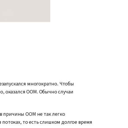
езапускался многократно. Чтобы
но, оказался OOM. Обычно случаи
ов причины OOM не так легко
в потоках, то есть слишком долгое время