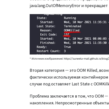
java.lang.OutOfMemoryError и прекращае
* Источник изображения: https://suneeta-mall.github.io/blog
Вторая категория — это OOM Killed, воз
фактически используемая контейнером п
случае под оставляет Last State с OOMKi
Проблема заключается в том, что OOM —
накопления. Непросмотренные объекты 