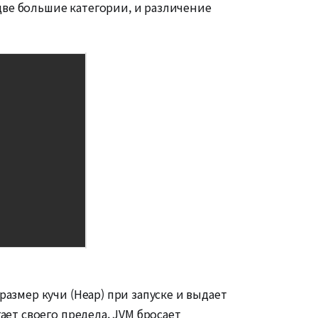
 две большие категории, и различение
азмер кучи (Heap) при запуске и выдает
ет своего предела, JVM бросает