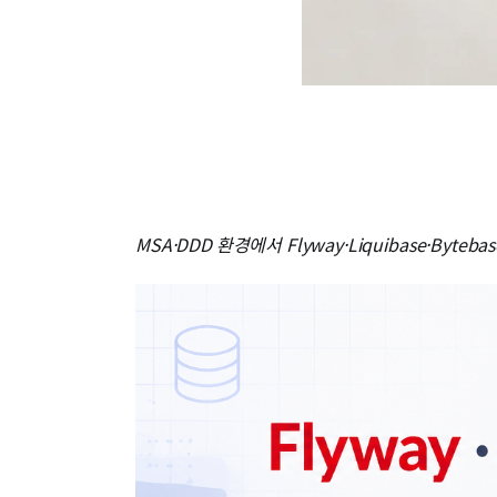
MSA·DDD 환경에서 Flyway·Liquibase·By