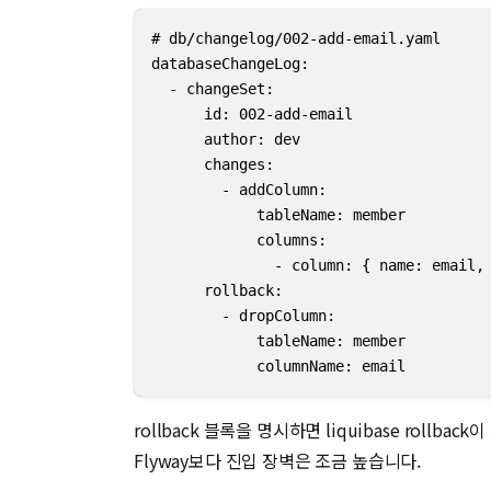
# db/changelog/002-add-email.yaml

databaseChangeLog:

  - changeSet:

      id: 002-add-email

      author: dev

      changes:

        - addColumn:

            tableName: member

            columns:

              - column: { name: email, 
      rollback:

        - dropColumn:

            tableName: member

            columnName: email
rollback 블록을 명시하면 liquibase ro
Flyway보다 진입 장벽은 조금 높습니다.