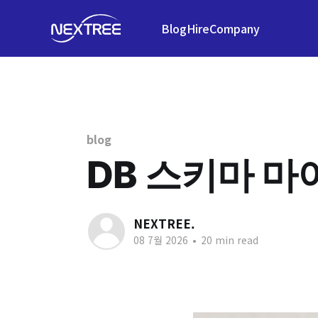
Blog
Hire
Company
blog
DB 스키마 마
NEXTREE.
08 7월 2026
•
20 min read