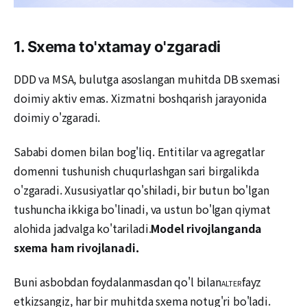
1. Sxema to'xtamay o'zgaradi
DDD va MSA, bulutga asoslangan muhitda DB sxemasi
doimiy aktiv emas. Xizmatni boshqarish jarayonida
doimiy o'zgaradi.
Sababi domen bilan bog'liq. Entitilar va agregatlar
domenni tushunish chuqurlashgan sari birgalikda
o'zgaradi. Xususiyatlar qo'shiladi, bir butun bo'lgan
tushuncha ikkiga bo'linadi, va ustun bo'lgan qiymat
alohida jadvalga ko'tariladi.
Model rivojlanganda
sxema ham rivojlanadi.
Buni asbobdan foydalanmasdan qo'l bilan
fayz
ALTER
etkizsangiz, har bir muhitda sxema notug'ri bo'ladi.