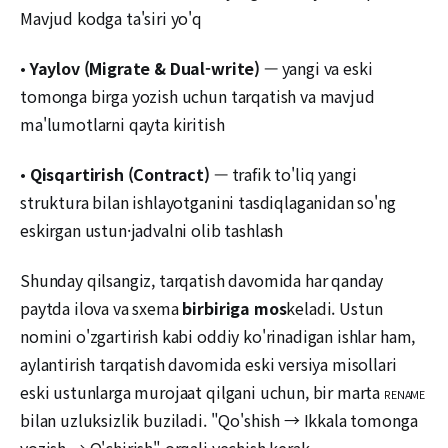
Mavjud kodga ta'siri yo'q
•
Yaylov (Migrate & Dual-write)
— yangi va eski
tomonga birga yozish uchun tarqatish va mavjud
ma'lumotlarni qayta kiritish
•
Qisqartirish (Contract)
— trafik to'liq yangi
struktura bilan ishlayotganini tasdiqlaganidan so'ng
eskirgan ustun·jadvalni olib tashlash
Shunday qilsangiz, tarqatish davomida har qanday
paytda ilova va sxema
birbiriga mos
keladi. Ustun
nomini o'zgartirish kabi oddiy ko'rinadigan ishlar ham,
aylantirish tarqatish davomida eski versiya misollari
eski ustunlarga murojaat qilgani uchun, bir marta
RENAME
bilan uzluksizlik buziladi. "Qo'shish → Ikkala tomonga
yozish → O'chirish" orqali yechish kerak.