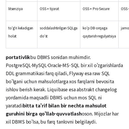
litsenziya
OSS + tijorat
OSS + Pro·Secure
OSS +
toʻgʻri keladigan
soddalashtirilgan·SQLga
koʻp DB·orqaga
jamo
holat
doʻst
qaytarish·regulyatsiya
portativlik
bu DBMS sonidan muhimdir.
PostgreSQL·MySQL·Oracle·MS-SQL bir xil o'zgarishlarda
DDL grammatikasi farq qiladi, Flyway esa raw SQL
bo'lgani uchun mahsulotlarga xos farqlarni bevosita
ishlov berish kerak. Liquibase esa abstrakt changelog
yordamida maqsadli DBMS uchun mos SQL ni
yaratadi
bitta ta'rif bilan bir nechta mahsulot
guruhini birga qo'llab-quvvatlash
oson. Mijozlar har
xil DBMS bo'lsa, bu farq tanlovni belgilaydi.