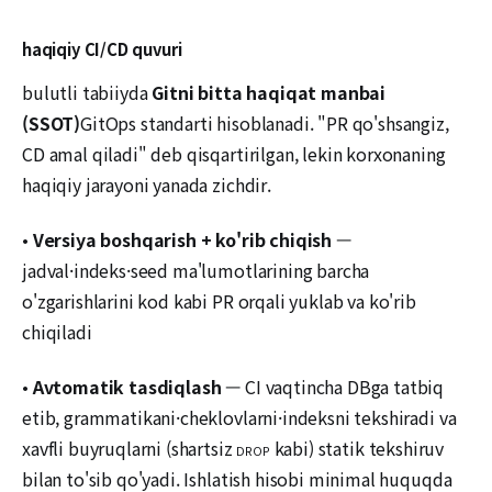
haqiqiy CI/CD quvuri
bulutli tabiiyda
Gitni bitta haqiqat manbai
(SSOT)
GitOps standarti hisoblanadi. "PR qo'shsangiz,
CD amal qiladi" deb qisqartirilgan, lekin korxonaning
haqiqiy jarayoni yanada zichdir.
•
Versiya boshqarish + ko'rib chiqish
—
jadval·indeks·seed ma'lumotlarining barcha
o'zgarishlarini kod kabi PR orqali yuklab va ko'rib
chiqiladi
•
Avtomatik tasdiqlash
— CI vaqtincha DBga tatbiq
etib, grammatikani·cheklovlarni·indeksni tekshiradi va
xavfli buyruqlarni (shartsiz
kabi) statik tekshiruv
DROP
bilan to'sib qo'yadi. Ishlatish hisobi minimal huquqda