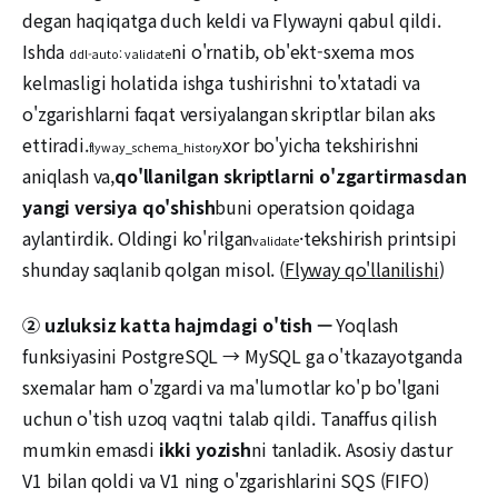
degan haqiqatga duch keldi va Flywayni qabul qildi.
Ishda
ni o'rnatib, ob'ekt-sxema mos
ddl-auto: validate
kelmasligi holatida ishga tushirishni to'xtatadi va
o'zgarishlarni faqat versiyalangan skriptlar bilan aks
ettiradi.
xor bo'yicha tekshirishni
flyway_schema_history
aniqlash va,
qo'llanilgan skriptlarni o'zgartirmasdan
yangi versiya qo'shish
buni operatsion qoidaga
aylantirdik. Oldingi ko'rilgan
·tekshirish printsipi
validate
shunday saqlanib qolgan misol. (
Flyway qo'llanilishi
)
② uzluksiz katta hajmdagi o'tish —
Yoqlash
funksiyasini PostgreSQL → MySQL ga o'tkazayotganda
sxemalar ham o'zgardi va ma'lumotlar ko'p bo'lgani
uchun o'tish uzoq vaqtni talab qildi. Tanaffus qilish
mumkin emasdi
ikki yozish
ni tanladik. Asosiy dastur
V1 bilan qoldi va V1 ning o'zgarishlarini SQS (FIFO)