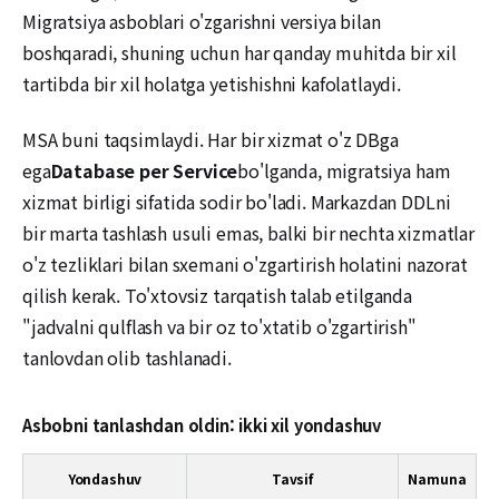
Migratsiya asboblari o'zgarishni versiya bilan
boshqaradi, shuning uchun har qanday muhitda bir xil
tartibda bir xil holatga yetishishni kafolatlaydi.
MSA buni taqsimlaydi. Har bir xizmat o'z DBga
ega
Database per Service
bo'lganda, migratsiya ham
xizmat birligi sifatida sodir bo'ladi. Markazdan DDLni
bir marta tashlash usuli emas, balki bir nechta xizmatlar
o'z tezliklari bilan sxemani o'zgartirish holatini nazorat
qilish kerak. To'xtovsiz tarqatish talab etilganda
"jadvalni qulflash va bir oz to'xtatib o'zgartirish"
tanlovdan olib tashlanadi.
Asbobni tanlashdan oldin: ikki xil yondashuv
Yondashuv
Tavsif
Namuna