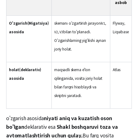
asbob
O'zgarish(Migatsiya)
skemanı o'zgartirish jarayoni
,
Flyway,
V1
asosida
,
bilan to'planadi.
Liquibase
V2
V3
O'zgarishlarning yig'ilishi aynan
joriy holat.
holat(deklarativ)
maqsadli skema e'lon
Atlas
asosida
qilinganida, vosita joriy holat
bilan farqni hisoblaydi va
skriptni yaratadi.
o'zgarish asosida
niyati aniq va kuzatish oson
bo'lgan
deklarativ esa
Shakl boshqaruvi toza va
avtomatlashtirish uchun qulay.
Bu farq vosita