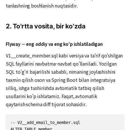
tanlashning boshlanish nuqtasidir.
2. To'rtta vosita, bir ko'zda
Flyway — eng oddiy va eng ko'p ishlatiladigan
V1__create_member.sql kabi versiya va ta'rif qo'shilgan
SQL fayllarini navbatma-navbat qo'llaniladi. Yozilgan
SQL to'g'ri bajarilishi sababli, nimaning joylashishini
taxmin qilish oson va Spring Boot bilan integratsiya
silliq, ishga tushirishda avtomatik tatbiq qilish
usullarini ko'p ishlatamiz. Faqat, avtomatik
qaytarish·schema diff tijorat sohasidir.
-- V2__add_email_to_member.sql 

ALTER TABLE member
