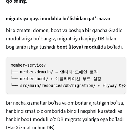
qo'shing.
migratsiya qaysi modulda bo'lishidan qat'i nazar
bir xizmatni domen, boot va boshqa bir qancha Gradle
modullariga bo'lsangiz, migratsiya haqiqiy DB bilan
bog'lanib ishga tushadi
boot (ilova) moduli
da bo'ladi.
member-service/

├── member-domain/ ← 엔티티·도메인 로직

└── member-boot/ ← 애플리케이션 부트·설정

└── src/main/resources/db/migration/ ← Flyway 마
bir necha xizmatlar bo'lsa va omborlar ajratilgan bo'lsa,
har bir xizmat o'z omborida bir xil naqshni kuzatadi va
har bir boot moduli o'z DB migratsiyalariga ega bo'ladi
(Har Xizmat uchun DB).