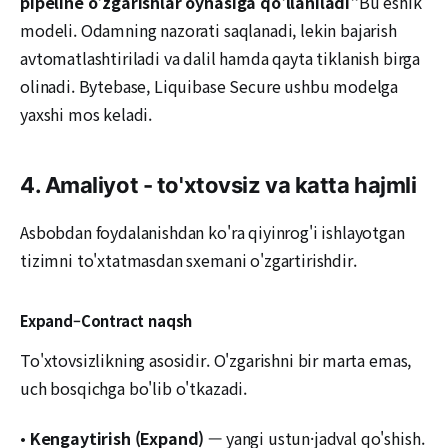
pipeline o'zgarishlar oynasiga qo'llaniladi"
Bu eshik
modeli. Odamning nazorati saqlanadi, lekin bajarish
avtomatlashtiriladi va dalil hamda qayta tiklanish birga
olinadi. Bytebase, Liquibase Secure ushbu modelga
yaxshi mos keladi.
4. Amaliyot - to'xtovsiz va katta hajmli
Asbobdan foydalanishdan ko'ra qiyinrog'i ishlayotgan
tizimni to'xtatmasdan sxemani o'zgartirishdir.
Expand–Contract naqsh
To'xtovsizlikning asosidir. O'zgarishni bir marta emas,
uch bosqichga bo'lib o'tkazadi.
•
Kengaytirish (Expand)
— yangi ustun·jadval qo'shish.