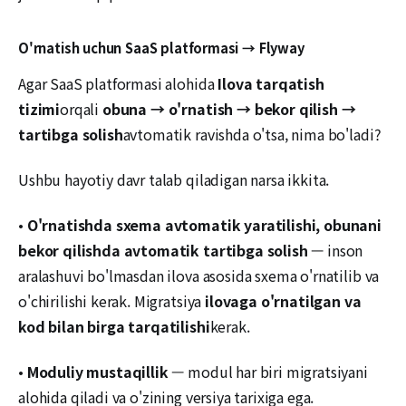
O'rnatish uchun SaaS platformasi → Flyway
Agar SaaS platformasi alohida
Ilova tarqatish
tizimi
orqali
obuna → o'rnatish → bekor qilish →
tartibga solish
avtomatik ravishda o'tsa, nima bo'ladi?
Ushbu hayotiy davr talab qiladigan narsa ikkita.
•
O'rnatishda sxema avtomatik yaratilishi, obunani
bekor qilishda avtomatik tartibga solish
— inson
aralashuvi bo'lmasdan ilova asosida sxema o'rnatilib va
o'chirilishi kerak. Migratsiya
ilovaga o'rnatilgan va
kod bilan birga tarqatilishi
kerak.
•
Moduliy mustaqillik
— modul har biri migratsiyani
alohida qiladi va o'zining versiya tarixiga ega.