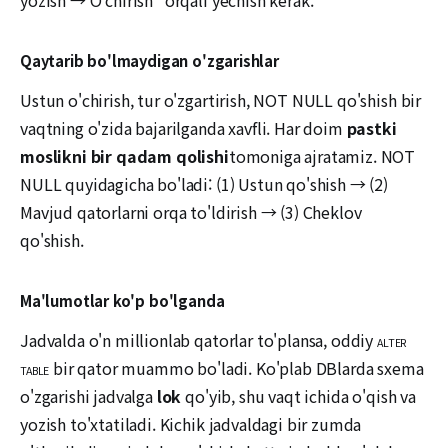
Qaytarib bo'lmaydigan o'zgarishlar
Ustun o'chirish, tur o'zgartirish, NOT NULL qo'shish bir
vaqtning o'zida bajarilganda xavfli. Har doim
pastki
moslikni bir qadam qolishi
tomoniga ajratamiz. NOT
NULL quyidagicha bo'ladi: (1) Ustun qo'shish → (2)
Mavjud qatorlarni orqa to'ldirish → (3) Cheklov
qo'shish.
Ma'lumotlar ko'p bo'lganda
Jadvalda o'n millionlab qatorlar to'plansa, oddiy
ALTER
bir qator muammo bo'ladi. Ko'plab DBlarda sxema
TABLE
o'zgarishi jadvalga
lok
qo'yib, shu vaqt ichida o'qish va
yozish to'xtatiladi. Kichik jadvaldagi bir zumda