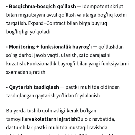
•
Bosqichma-bosqich qo'llash
— idempotent skript
bilan migratsiyani avval qo'llash va ularga bog'liq kodni
tarqatish. Expand–Contract bilan birga buyruq
bog'liqligi yo'qoladi
•
Monitoring + funksionallik bayrog'i
— qo'llashdan
so'ng darhol javob vaqti, ulanish, xato darajasini
kuzatish. Funksionallik bayrog'i bilan yangi funksiyalarni
sxemadan ajratish
•
Qaytarish tasdiqlash
— pastki muhitda oldindan
tasdiqlangan qaytarish yo'lidan foydalanish
Bu yerda tushib qolmasligi kerak bo'lgan
tamoyillar
vakolatlarni ajratish
Bu o'z navbatida,
dasturchilar pastki muhitda mustaqil ravishda