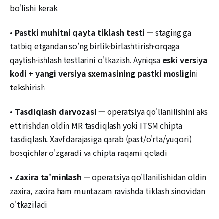
bo'lishi kerak
•
Pastki muhitni qayta tiklash testi
— staging ga
tatbiq etgandan so'ng birlik·birlashtirish·orqaga
qaytish·ishlash testlarini o'tkazish. Ayniqsa
eski versiya
kodi + yangi versiya sxemasining pastki mosligi
ni
tekshirish
•
Tasdiqlash darvozasi
— operatsiya qo'llanilishini aks
ettirishdan oldin MR tasdiqlash yoki ITSM chipta
tasdiqlash. Xavf darajasiga qarab (past/o'rta/yuqori)
bosqichlar o'zgaradi va chipta raqami qoladi
•
Zaxira ta'minlash
— operatsiya qo'llanilishidan oldin
zaxira, zaxira ham muntazam ravishda tiklash sinovidan
o'tkaziladi