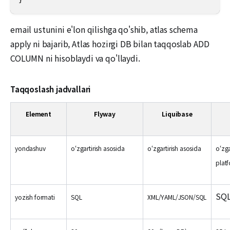
email ustunini e'lon qilishga qo'shib, atlas schema
apply ni bajarib, Atlas hozirgi DB bilan taqqoslab ADD
COLUMN ni hisoblaydi va qo'llaydi.
Taqqoslash jadvallari
Element
Flyway
Liquibase
yondashuv
oʻzgartirish asosida
oʻzgartirish asosida
oʻzga
plat
SQL
yozish formati
SQL
XML/YAML/JSON/SQL