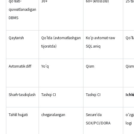
qoʻllab-
30+
60+ (kross DB)
25 ta
quvvatlanadigan
DBMS
Qaytarish
Qo'lda (avtomatlashgan
Ko'p avtomat·raw
Qo'l
tijoratda)
SQL aniq
Avtomatik diff
Yo'q
Qism
Qism
Sharh·tasdiqlash
Tashqi CI
Tashqi CI
Ichk
Tahlil hujjati
chegaralangan
Secure'da
oʻzga
SOX/PCI/DORA
logi