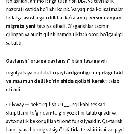
ishlashlari, ammo ishga tushirish DBA va xavfsizlik
nazorati ostida bo'lishi kerak. Va yaqinda ko'rsatmalar
holatga asoslangan diffdan ko'ra
aniq versiyalangan
migratsiyani
tavsiya qiladi. O'zgarishlar taxmin
qilingan va audit qilish hamda tiklash oson bo'lganligi
sababli.
Qaytarish "orqaga qaytarish" bilan tugamaydi
regulyatsiya muhitida
qaytarilganligi haqidagi fakt
va mazmun dalil ko'rinishida qolishi kerak
t talab
etiladi.
• Flyway — bekor qilish U1__...sql kabi teskari
skriptlarni to'g'ridan-to'g'ri yozishni talab qiladi va
avtomatik bekor qilish tijorat funksiyasidir. Qaytarish
ham "yana bir migratsiya" sifatida tekshirilishi va qayd