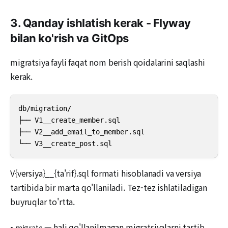
3. Qanday ishlatish kerak - Flyway
bilan ko'rish va GitOps
migratsiya fayli faqat nom berish qoidalarini saqlashi
kerak.
db/migration/

├── V1__create_member.sql

├── V2__add_email_to_member.sql

└── V3__create_post.sql
V{versiya}__{ta'rif}.sql formati hisoblanadi va versiya
tartibida bir marta qo'llaniladi. Tez-tez ishlatiladigan
buyruqlar to'rtta.
•
— hali qo'llanilmagan migratsiyalarni tartib
migrate