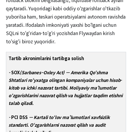
qaytaradi. Yuqoridagi kabi oddiy o‘zgarishlar o‘tkazib
yuborilsa ham, teskari operatsiyalarni avtonom ravishda
yaratadi. Ifodalash imkoniyati yaxshi bo‘lgani uchun
SQLni to‘g‘ridan-to‘g‘ri yozishdan Flywaydan kirish
to‘sig‘i biroz yuqoridir.
Tartib akronimlarini tartibga solish
-
SOX
(Sarbanes–Oxley Act) — Amerika Qo‘shma
Shtatlari ro‘yxatga olingan kompaniyalar uchun hisob-
kitob va ichki nazorat tartibi. Moliyaviy ma'lumotlar
o‘zgarishlarini nazorat qilish va hujjatlar taqdim etishni
talab qiladi.
-
PCI DSS
— Kartali to‘lov ma'lumotlari xavfsizlik
standarti. O‘zgarishlarni nazorat qilish va audit