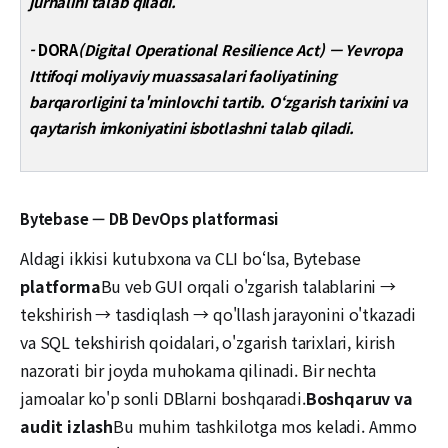
jurnalini talab qiladi.
-
DORA
(Digital Operational Resilience Act) — Yevropa
Ittifoqi moliyaviy muassasalari faoliyatining
barqarorligini ta'minlovchi tartib. O‘zgarish tarixini va
qaytarish imkoniyatini isbotlashni talab qiladi.
Bytebase — DB DevOps platformasi
Aldagi ikkisi kutubxona va CLI bo‘lsa, Bytebase
platforma
Bu veb GUI orqali o'zgarish talablarini →
tekshirish → tasdiqlash → qo'llash jarayonini o'tkazadi
va SQL tekshirish qoidalari, o'zgarish tarixlari, kirish
nazorati bir joyda muhokama qilinadi. Bir nechta
jamoalar ko'p sonli DBlarni boshqaradi.
Boshqaruv va
audit izlash
Bu muhim tashkilotga mos keladi. Ammo