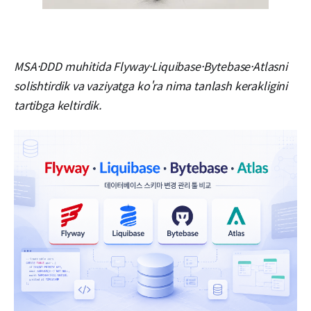
MSA·DDD muhitida Flyway·Liquibase·Bytebase·Atlasni
solishtirdik va vaziyatga ko'ra nima tanlash kerakligini
tartibga keltirdik.