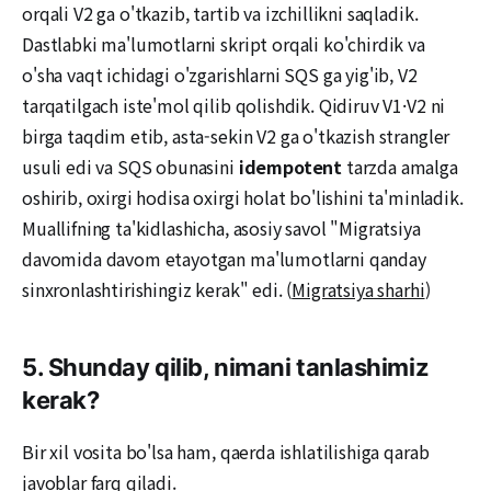
orqali V2 ga o'tkazib, tartib va izchillikni saqladik.
Dastlabki ma'lumotlarni skript orqali ko'chirdik va
o'sha vaqt ichidagi o'zgarishlarni SQS ga yig'ib, V2
tarqatilgach iste'mol qilib qolishdik. Qidiruv V1·V2 ni
birga taqdim etib, asta-sekin V2 ga o'tkazish strangler
usuli edi va SQS obunasini
idempotent
tarzda amalga
oshirib, oxirgi hodisa oxirgi holat bo'lishini ta'minladik.
Muallifning ta'kidlashicha, asosiy savol "Migratsiya
davomida davom etayotgan ma'lumotlarni qanday
sinxronlashtirishingiz kerak" edi. (
Migratsiya sharhi
)
5. Shunday qilib, nimani tanlashimiz
kerak?
Bir xil vosita bo'lsa ham, qaerda ishlatilishiga qarab
javoblar farq qiladi.