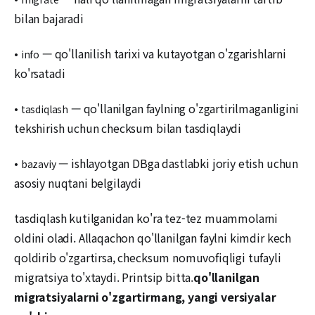
bilan bajaradi
•
— qo'llanilish tarixi va kutayotgan o'zgarishlarni
info
ko'rsatadi
•
— qo'llanilgan faylning o'zgartirilmaganligini
tasdiqlash
tekshirish uchun checksum bilan tasdiqlaydi
•
— ishlayotgan DBga dastlabki joriy etish uchun
bazaviy
asosiy nuqtani belgilaydi
tasdiqlash kutilganidan ko'ra tez-tez muammolarni
oldini oladi. Allaqachon qo'llanilgan faylni kimdir kech
qoldirib o'zgartirsa, checksum nomuvofiqligi tufayli
migratsiya to'xtaydi. Printsip bitta.
qo'llanilgan
migratsiyalarni o'zgartirmang, yangi versiyalar