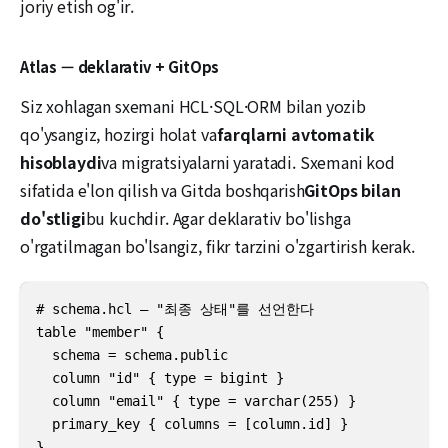
joriy etish og'ir.
Atlas — deklarativ + GitOps
Siz xohlagan sxemani HCL·SQL·ORM bilan yozib
qo'ysangiz, hozirgi holat va
farqlarni avtomatik
hisoblaydi
va migratsiyalarni yaratadi. Sxemani kod
sifatida e'lon qilish va Gitda boshqarish
GitOps bilan
do'stligi
bu kuchdir. Agar deklarativ bo'lishga
o'rgatilmagan bo'lsangiz, fikr tarzini o'zgartirish kerak.
# schema.hcl — "최종 상태"를 선언한다

table "member" {

  schema = schema.public

  column "id" { type = bigint }

  column "email" { type = varchar(255) }

  primary_key { columns = [column.id] }

}