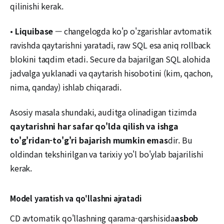
qilinishi kerak.
•
Liquibase
— changelogda ko'p o'zgarishlar avtomatik
ravishda qaytarishni yaratadi, raw SQL esa aniq rollback
blokini taqdim etadi. Secure da bajarilgan SQL alohida
jadvalga yuklanadi va qaytarish hisobotini (kim, qachon,
nima, qanday) ishlab chiqaradi.
Asosiy masala shundaki, auditga olinadigan tizimda
qaytarishni har safar qo'lda qilish va ishga
to'g'ridan-to'g'ri bajarish mumkin emas
dir. Bu
oldindan tekshirilgan va tarixiy yo'l bo'ylab bajarilishi
kerak.
Model yaratish va qo'llashni ajratadi
CD avtomatik qo'llashning qarama-qarshisida
asbob