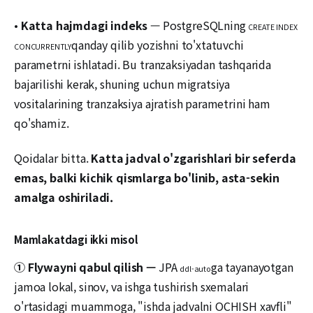
•
Katta hajmdagi indeks
— PostgreSQLning
CREATE INDEX
qanday qilib yozishni to'xtatuvchi
CONCURRENTLY
parametrni ishlatadi. Bu tranzaksiyadan tashqarida
bajarilishi kerak, shuning uchun migratsiya
vositalarining tranzaksiya ajratish parametrini ham
qo'shamiz.
Qoidalar bitta.
Katta jadval o'zgarishlari bir seferda
emas, balki kichik qismlarga bo'linib, asta-sekin
amalga oshiriladi.
Mamlakatdagi ikki misol
① Flywayni qabul qilish —
JPA
ga tayanayotgan
ddl-auto
jamoa lokal, sinov, va ishga tushirish sxemalari
o'rtasidagi muammoga, "ishda jadvalni OCHISH xavfli"