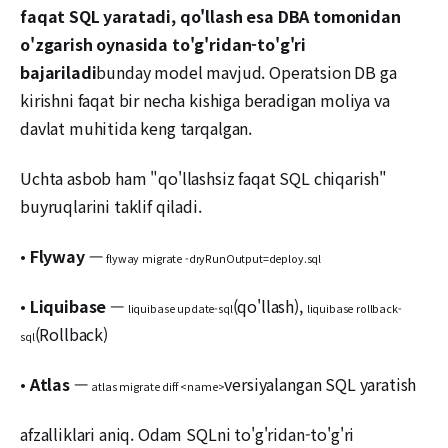
faqat SQL yaratadi, qo'llash esa DBA tomonidan
o'zgarish oynasida to'g'ridan-to'g'ri
bajariladi
bunday model mavjud. Operatsion DB ga
kirishni faqat bir necha kishiga beradigan moliya va
davlat muhitida keng tarqalgan.
Uchta asbob ham "qo'llashsiz faqat SQL chiqarish"
buyruqlarini taklif qiladi.
•
Flyway
—
flyway migrate -dryRunOutput=deploy.sql
•
Liquibase
—
(qo'llash),
liquibase update-sql
liquibase rollback-
(Rollback)
sql
•
Atlas
—
versiyalangan SQL yaratish
atlas migrate diff <name>
afzalliklari aniq. Odam SQLni to'g'ridan-to'g'ri