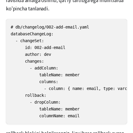
ko‘pincha tanlanadi.
# db/changelog/002-add-email.yaml

databaseChangeLog:

  - changeSet:

      id: 002-add-email

      author: dev

      changes:

        - addColumn:

            tableName: member

            columns:

              - column: { name: email, type: varchar
      rollback:

        - dropColumn:

            tableName: member

            columnName: email
rollback blokini belgilasangiz, liquibase rollback aynan