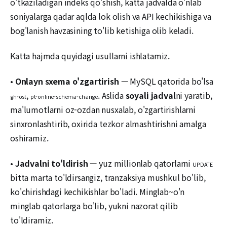
o'tkaziladigan indeks qo'shish, katta jadvalda o'nlab
soniyalarga qadar aqlda lok olish va API kechikishiga va
bog'lanish havzasining to'lib ketishiga olib keladi.
Katta hajmda quyidagi usullarni ishlatamiz.
•
Onlayn sxema o'zgartirish
— MySQL qatorida bo'lsa
,
. Aslida
soyali jadval
ni yaratib,
gh-ost
pt-online-schema-change
ma'lumotlarni oz-ozdan nusxalab, o'zgartirishlarni
sinxronlashtirib, oxirida tezkor almashtirishni amalga
oshiramiz.
•
Jadvalni to'ldirish
— yuz millionlab qatorlarni
UPDATE
bitta marta to'ldirsangiz, tranzaksiya mushkul bo'lib,
ko'chirishdagi kechikishlar bo'ladi. Minglab~o'n
minglab qatorlarga bo'lib, yukni nazorat qilib
to'ldiramiz.