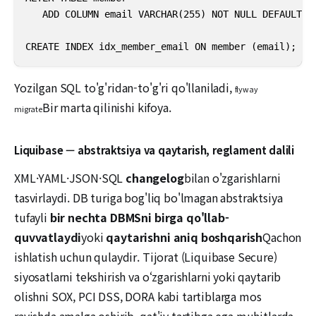
   ADD COLUMN email VARCHAR(255) NOT NULL DEFAULT ''
CREATE INDEX idx_member_email ON member (email);
Yozilgan SQL to'g'ridan-to'g'ri qo'llaniladi,
flyway
Bir marta qilinishi kifoya.
migrate
Liquibase — abstraktsiya va qaytarish, reglament dalili
XML·YAML·JSON·SQL
changelog
bilan o'zgarishlarni
tasvirlaydi. DB turiga bog'liq bo'lmagan abstraktsiya
tufayli
bir nechta DBMSni birga qo'llab-
quvvatlaydi
yoki
qaytarishni aniq boshqarish
Qachon
ishlatish uchun qulaydir. Tijorat (Liquibase Secure)
siyosatlarni tekshirish va o‘zgarishlarni yoki qaytarib
olishni SOX, PCI DSS, DORA kabi tartiblarga mos
ravishda amalga oshirib, qat'iy tartibga ega muhitlarda