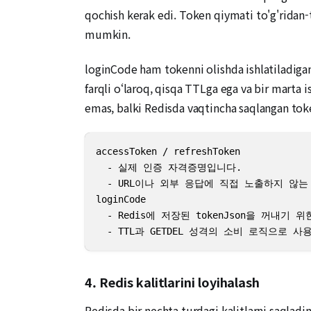
qochish kerak edi. Token qiymati to'g'ridan-
mumkin.
loginCode ham tokenni olishda ishlatiladiga
farqli o‘laroq, qisqa TTLga ega va bir marta i
emas, balki Redisda vaqtincha saqlangan token
accessToken / refreshToken

  - 실제 인증 자격증명입니다.

  - URL이나 외부 응답에 직접 노출하지 않는
loginCode

  - Redis에 저장된 tokenJson을 꺼내기
  - TTL과 GETDEL 성격의 소비 로직으로 
4. Redis kalitlarini loyihalash
Redisda bir nechta turdagi kalitlarni saqlad