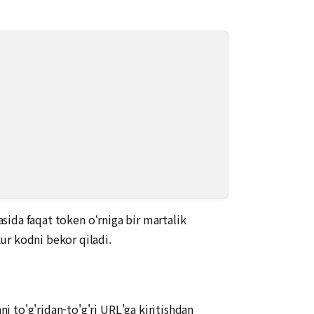
asida faqat token o‘rniga bir martalik
ur kodni bekor qiladi.
 to'g'ridan-to'g'ri URL'ga kiritishdan