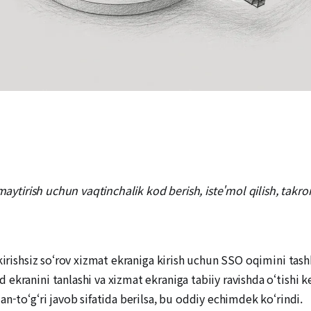
maytirish uchun vaqtinchalik kod berish, iste'mol qilish, takrori
kirishsiz so‘rov xizmat ekraniga kirish uchun SSO oqimini tash
kranini tanlashi va xizmat ekraniga tabiiy ravishda o‘tishi ke
n-to‘g‘ri javob sifatida berilsa, bu oddiy echimdek ko‘rindi.