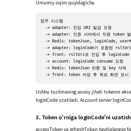
Umumiy oqim quyidagicha.
업무 시스템

  -> adapter: 진입 URI 발급 요청

  -> adapter: 인증 서버에서 직원 token 발
  -> Redis: tokenJson, loginCode, user
  -> adapter: loginCode가 포함된 rsltUr
  -> front: rsltUri로 진입 후 loginCode
  -> account: loginCode consume 요청

  -> Redis: tokenJson 반환 및 key 삭제

  -> front: token 저장 후 목표 화면 표시
Ushbu tuzilmaning asosiy jihati tokenni ekran 
loginCode uzatiladi. Account server loginCod
3. Token o‘rniga loginCode'ni uzatish
accessToken va refreshToken tasdiqlangan foy