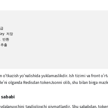
급

Key 저장

i 반환

 추출

o‘tkazish yo‘nalishida yuklamaslikdir. Ish tizimi va front o'rt
e'ni olganda Redisdan tokenJsonni olib, shu bilan birga mazk
 sababi
dalanuvchini tasdiqlovchi qiymatlardir. Shu sababdan, tokenni