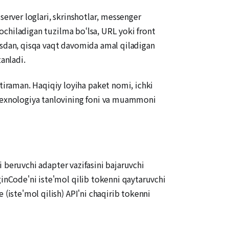
server loglari, skrinshotlar, messenger
 ochiladigan tuzilma bo‘lsa, URL yoki front
masdan, qisqa vaqt davomida amal qiladigan
anladi.
iraman. Haqiqiy loyiha paket nomi, ichki
 texnologiya tanlovining foni va muammoni
ni beruvchi adapter vazifasini bajaruvchi
ginCode'ni iste'mol qilib tokenni qaytaruvchi
 (iste'mol qilish) API'ni chaqirib tokenni