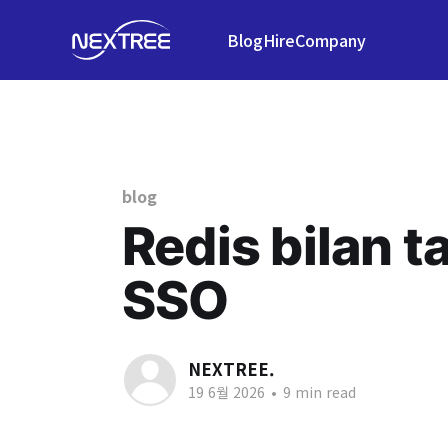
Blog
Hire
Company
blog
Redis bilan t
SSO
NEXTREE.
19 6월 2026
•
9 min read