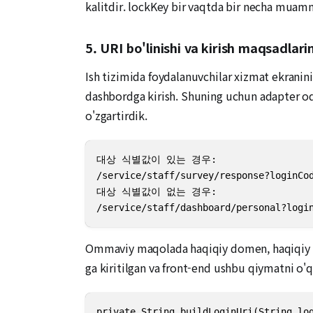
kalitdir. lockKey bir vaqtda bir necha muamm
5. URI bo'linishi va kirish maqsadlarin
Ish tizimida foydalanuvchilar xizmat ekranini 
dashbordga kirish. Shuning uchun adapter oddi
o'zgartirdik.
대상 식별값이 있는 경우:

/service/staff/survey/response?loginCod
대상 식별값이 없는 경우:

/service/staff/dashboard/personal?logi
Ommaviy maqolada haqiqiy domen, haqiqiy yo
ga kiritilgan va front-end ushbu qiymatni o'q
private String buildLoginUri(String log