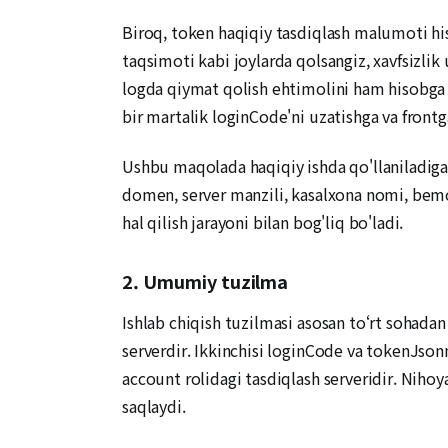
Biroq, token haqiqiy tasdiqlash malumoti hiso
taqsimoti kabi joylarda qolsangiz, xavfsizlik
logda qiymat qolish ehtimolini ham hisobga o
bir martalik loginCode'ni uzatishga va frontg
Ushbu maqolada haqiqiy ishda qo'llaniladiga
domen, server manzili, kasalxona nomi, bemo
hal qilish jarayoni bilan bog'liq bo'ladi.
2. Umumiy tuzilma
Ishlab chiqish tuzilmasi asosan to‘rt sohadan 
serverdir. Ikkinchisi loginCode va tokenJson
account rolidagi tasdiqlash serveridir. Nihoy
saqlaydi.