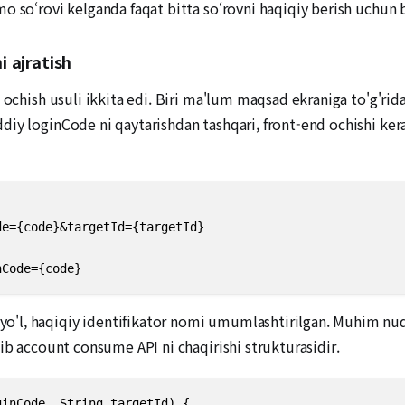
o so‘rovi kelganda faqat bitta so‘rovni haqiqiy berish uchun 
i ajratish
ochish usuli ikkita edi. Biri ma'lum maqsad ekraniga to'g'ridan-
y loginCode ni qaytarishdan tashqari, front-end ochishi kerak 
e={code}&targetId={targetId}

nCode={code}
'l, haqiqiy identifikator nomi umumlashtirilgan. Muhim nuqt
ib account consume API ni chaqirishi strukturasidir.
inCode, String targetId) {
