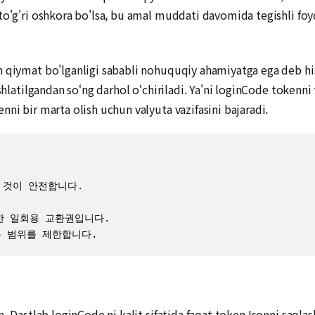
to'g'ri oshkora bo'lsa, bu amal muddati davomida tegishli foyd
n qiymat bo'lganligi sababli nohuquqiy ahamiyatga ega deb hi
shlatilgandan so‘ng darhol o‘chiriladi. Ya'ni loginCode tokenni
ni bir marta olish uchun valyuta vazifasini bajaradi.
 것이 안전합니다.

 위한 일회용 교환권입니다.

사용 범위를 제한합니다.
im. Dastlab loginCode ni kalit sifatida faqat tokenJsonni saql