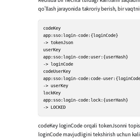
qo'llash jarayonida takroriy berish, bir vaqtn
codeKey

app:sso:login-code:{loginCode}

-> tokenJson

userKey

app:sso:login-code:user:{userHash}

-> loginCode

codeUserKey

app:sso:login-code:code-user:{loginCode
-> userKey

lockKey

app:sso:login-code:lock:{userHash}

-> LOCKED
codeKey loginCode orqali tokenJsonni topish 
loginCode mavjudligini tekshirish uchun kali