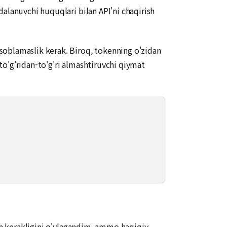
alanuvchi huquqlari bilan API'ni chaqirish
soblamaslik kerak. Biroq, tokenning o'zidan
 to'g'ridan-to'g'ri almashtiruvchi qiymat
ash kerakligini o'ylagandim, ammo haqiqiy