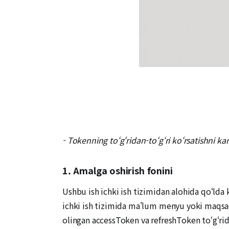
- Tokenning toʻgʻridan-toʻgʻri ko‘rsatishni ka
1. Amalga oshirish fonini
Ushbu ish ichki ish tizimidan alohida qo‘lda 
ichki ish tizimida ma'lum menyu yoki maqsad e
olingan accessToken va refreshToken to‘g‘rida