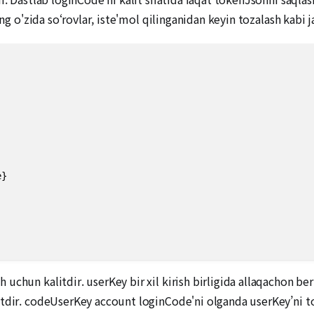
ing o'zida so‘rovlar, iste'mol qilinganidan keyin tozalash kabi 
}

uchun kalitdir. userKey bir xil kirish birligida allaqachon be
tdir. codeUserKey account loginCode'ni olganda userKey’ni top