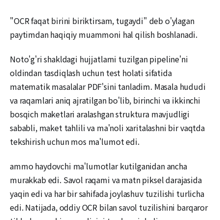
"OCR faqat birini biriktirsam, tugaydi" deb o'ylagan
paytimdan haqiqiy muammoni hal qilish boshlanadi.
Noto'g'ri shakldagi hujjatlarni tuzilgan pipeline'ni
oldindan tasdiqlash uchun test holati sifatida
matematik masalalar PDF'sini tanladim. Masala hududi
va raqamlari aniq ajratilgan bo'lib, birinchi va ikkinchi
bosqich maketlari aralashgan struktura mavjudligi
sababli, maket tahlili va ma'noli xaritalashni bir vaqtda
tekshirish uchun mos ma'lumot edi.
ammo haydovchi ma'lumotlar kutilganidan ancha
murakkab edi. Savol raqami va matn piksel darajasida
yaqin edi va har bir sahifada joylashuv tuzilishi turlicha
edi. Natijada, oddiy OCR bilan savol tuzilishini barqaror