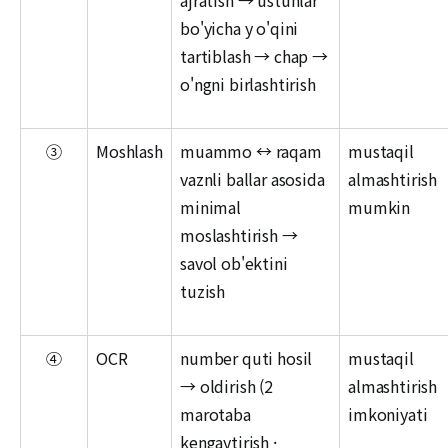
ajratish → ustunlar
bo'yicha y o'qini
tartiblash → chap →
o'ngni birlashtirish
③
Moshlash
muammo ↔ raqam
mustaqil
vaznli ballar asosida
almashtirish
minimal
mumkin
moslashtirish →
savol ob'ektini
tuzish
④
OCR
number quti hosil
mustaqil
→ oldirish (2
almashtirish
marotaba
imkoniyati
kengaytirish ·