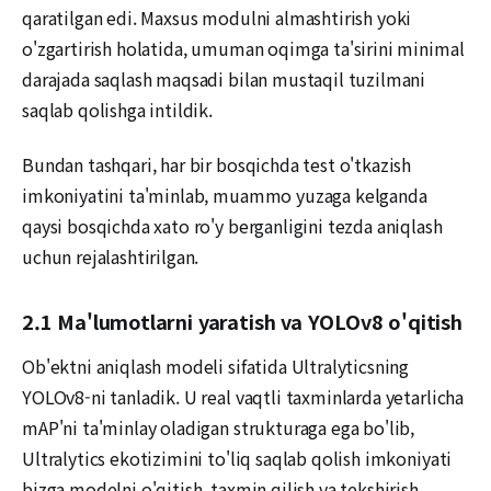
qaratilgan edi. Maxsus modulni almashtirish yoki
o'zgartirish holatida, umuman oqimga ta'sirini minimal
darajada saqlash maqsadi bilan mustaqil tuzilmani
saqlab qolishga intildik.
Bundan tashqari, har bir bosqichda test o'tkazish
imkoniyatini ta'minlab, muammo yuzaga kelganda
qaysi bosqichda xato ro'y berganligini tezda aniqlash
uchun rejalashtirilgan.
2.1 Ma'lumotlarni yaratish va YOLOv8 o'qitish
Ob'ektni aniqlash modeli sifatida Ultralyticsning
YOLOv8-ni tanladik. U real vaqtli taxminlarda yetarlicha
mAP'ni ta'minlay oladigan strukturaga ega bo'lib,
Ultralytics ekotizimini to'liq saqlab qolish imkoniyati
bizga modelni o'qitish, taxmin qilish va tekshirish