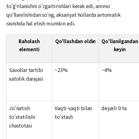
to'g'rilanishni o'zgartirishlari kerak edi, ammo
qo'llanilishidan so'ng, aksariyat hollarda avtomatik
ravishda hal etish mumkin edi.
Baholash
Qo'llashdan oldin
Qo'llanilgandan
elementi
keyin
Savollar tartibi
~23%
~4%
xatolik darajasi
Jo'natish
Vaqti-vaqti bilan
deyarli 0 ta
to'xtatilishi
to'xtash
chastotasi