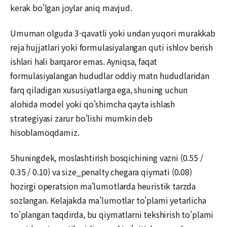
kerak bo'lgan joylar aniq mavjud.
Umuman olguda 3-qavatli yoki undan yuqori murakkab
reja hujjatlari yoki formulasiyalangan quti ishlov berish
ishlari hali barqaror emas. Ayniqsa, faqat
formulasiyalangan hududlar oddiy matn hududlaridan
farq qiladigan xususiyatlarga ega, shuning uchun
alohida model yoki qo'shimcha qayta ishlash
strategiyasi zarur bo'lishi mumkin deb
hisoblamoqdamiz.
Shuningdek, moslashtirish bosqichining vazni (0.55 /
0.35 / 0.10) va size_penalty chegara qiymati (0.08)
hozirgi operatsion ma'lumotlarda heuristik tarzda
sozlangan. Kelajakda ma'lumotlar to'plami yetarlicha
to'plangan taqdirda, bu qiymatlarni tekshirish to'plami