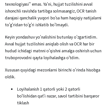
texnologiyasi" emas. Ya'ni, hujjat tuzilishini avval
ishonchli ravishda tartibga solmasangiz, OCR tanish
darajasi qanchalik yuqori bo'sa ham haqiqiy natijalarni
to'g'ridan-to'g'ri ishlatib bo'lmaydi.
Keyin yondashuv yo'nalishini butunlay o'zgartirdim.
Avval hujjat tuzilishini aniqlab olish va OCR har bir
hudud ichidagi matnni o'qishni amalga oshirish uchun
truboprovodni qayta loyihalashga o'tdim.
Xususan quyidagi mezonlarni birinchi o'rinda hisobga
oldik.
Loyihalanish 1 qatorli yoki 2 qatorli
bo'lishidan qat'i nazar, savol tartibini barqaror
tiklash