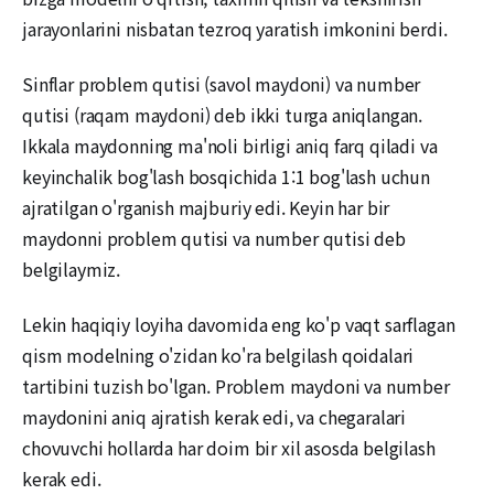
jarayonlarini nisbatan tezroq yaratish imkonini berdi.
Sinflar problem qutisi (savol maydoni) va number
qutisi (raqam maydoni) deb ikki turga aniqlangan.
Ikkala maydonning ma'noli birligi aniq farq qiladi va
keyinchalik bog'lash bosqichida 1:1 bog'lash uchun
ajratilgan o'rganish majburiy edi. Keyin har bir
maydonni problem qutisi va number qutisi deb
belgilaymiz.
Lekin haqiqiy loyiha davomida eng ko'p vaqt sarflagan
qism modelning o'zidan ko'ra belgilash qoidalari
tartibini tuzish bo'lgan. Problem maydoni va number
maydonini aniq ajratish kerak edi, va chegaralari
chovuvchi hollarda har doim bir xil asosda belgilash
kerak edi.