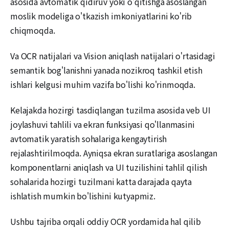
asosida avtomatik qidiruv yoki o'qitishga asoslangan
moslik modeliga o'tkazish imkoniyatlarini ko'rib
chiqmoqda.
Va OCR natijalari va Vision aniqlash natijalari o'rtasidagi
semantik bog'lanishni yanada nozikroq tashkil etish
ishlari kelgusi muhim vazifa bo'lishi ko'rinmoqda.
Kelajakda hozirgi tasdiqlangan tuzilma asosida veb UI
joylashuvi tahlili va ekran funksiyasi qo'llanmasini
avtomatik yaratish sohalariga kengaytirish
rejalashtirilmoqda. Ayniqsa ekran suratlariga asoslangan
komponentlarni aniqlash va UI tuzilishini tahlil qilish
sohalarida hozirgi tuzilmani katta darajada qayta
ishlatish mumkin bo'lishini kutyapmiz.
Ushbu tajriba orqali oddiy OCR yordamida hal qilib