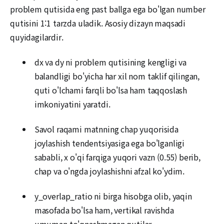
problem qutisida eng past ballga ega bo'lgan number
qutisini 1:1 tarzda uladik. Asosiy dizayn maqsadi
quyidagilardir.
dx va dy ni problem qutisining kengligi va
balandligi bo'yicha har xil nom taklif qilingan,
quti o'lchami farqli bo'lsa ham taqqoslash
imkoniyatini yaratdi.
Savol raqami matnning chap yuqorisida
joylashish tendentsiyasiga ega bo'lganligi
sababli, x o'qi farqiga yuqori vazn (0.55) berib,
chap va o'ngda joylashishni afzal ko'ydim.
y_overlap_ratio ni birga hisobga olib, yaqin
masofada bo'lsa ham, vertikal ravishda