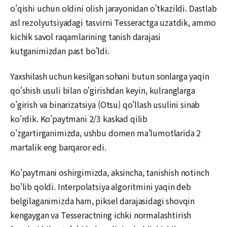
o'qishi uchun oldini olish jarayonidan o'tkazildi. Dastlab
asl rezolyutsiyadagi tasvirni Tesseractga uzatdik, ammo
kichik savol raqamlarining tanish darajasi
kutganimizdan past bo'ldi.
Yaxshilash uchun kesilgan sohani butun sonlarga yaqin
qo'shish usuli bilan o'girishdan keyin, kulranglarga
o’girish va binarizatsiya (Otsu) qo'llash usulini sinab
ko'rdik. Ko’paytmani 2/3 kaskad qilib
o'zgartirganimizda, ushbu domen ma'lumotlarida 2
martalik eng barqaror edi.
Ko'paytmani oshirgimizda, aksincha, tanishish notinch
bo'lib qoldi. Interpolatsiya algoritmini yaqin deb
belgilaganimizda ham, piksel darajasidagi shovqin
kengaygan va Tesseractning ichki normalashtirish