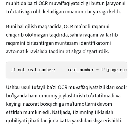
muhitida ba'zi OCR muvaffaqiyatsizligi butun jarayonni
to'xtatishga olib keladigan muammolar yuzaga keldi.
Buni hal qilish maqsadida, OCR ma'noli raqamni
chiqarib ololmagan taqdirda, sahifa raqami va tartib
raqamini birlashtirgan muntazam identifikatorni
avtomatik ravishda taqdim etishga o'zgartirdik.
if not real_number:     real_number = f"{page_num}
Ushbu usul tufayli ba'zi OCR muvaffaqiyatsizliklari sodir
bo'lganda ham umumiy joylashtirish to'xtatilmadi va
keyingi nazorat bosqichiga ma'lumotlarni davom
ettirish mumkin edi. Natijada, tizimning tiklanish
qobiliyati jihatidan juda katta yaxshilanishga erishildi.