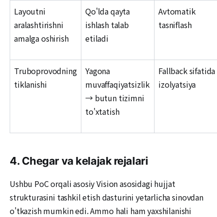
Layoutni
Qo'lda qayta
Avtomatik
aralashtirishni
ishlash talab
tasniflash
amalga oshirish
etiladi
Truboprovodning
Yagona
Fallback sifatida
tiklanishi
muvaffaqiyatsizlik
izolyatsiya
→ butun tizimni
to'xtatish
4. Chegar va kelajak rejalari
Ushbu PoC orqali asosiy Vision asosidagi hujjat
strukturasini tashkil etish dasturini yetarlicha sinovdan
o'tkazish mumkin edi. Ammo hali ham yaxshilanishi