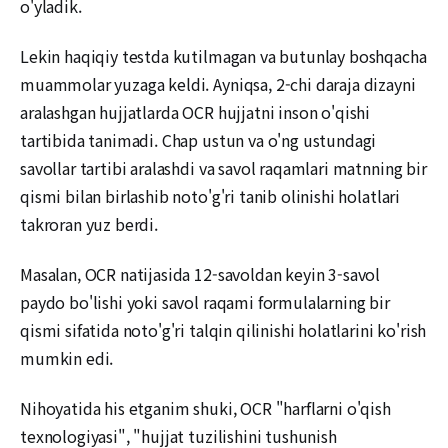
o'yladik.
Lekin haqiqiy testda kutilmagan va butunlay boshqacha
muammolar yuzaga keldi. Ayniqsa, 2-chi daraja dizayni
aralashgan hujjatlarda OCR hujjatni inson o'qishi
tartibida tanimadi. Chap ustun va o'ng ustundagi
savollar tartibi aralashdi va savol raqamlari matnning bir
qismi bilan birlashib noto'g'ri tanib olinishi holatlari
takroran yuz berdi.
Masalan, OCR natijasida 12-savoldan keyin 3-savol
paydo bo'lishi yoki savol raqami formulalarning bir
qismi sifatida noto'g'ri talqin qilinishi holatlarini ko'rish
mumkin edi.
Nihoyatida his etganim shuki, OCR "harflarni o'qish
texnologiyasi", "hujjat tuzilishini tushunish