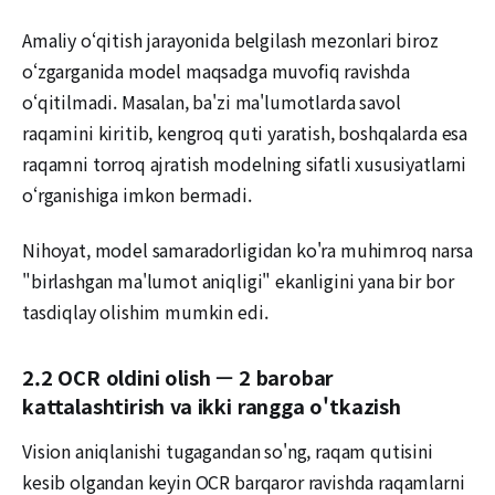
Amaliy oʻqitish jarayonida belgilash mezonlari biroz
oʻzgarganida model maqsadga muvofiq ravishda
o‘qitilmadi. Masalan, ba'zi ma'lumotlarda savol
raqamini kiritib, kengroq quti yaratish, boshqalarda esa
raqamni torroq ajratish modelning sifatli xususiyatlarni
o‘rganishiga imkon bermadi.
Nihoyat, model samaradorligidan ko'ra muhimroq narsa
"birlashgan ma'lumot aniqligi" ekanligini yana bir bor
tasdiqlay olishim mumkin edi.
2.2 OCR oldini olish — 2 barobar
kattalashtirish va ikki rangga o'tkazish
Vision aniqlanishi tugagandan so'ng, raqam qutisini
kesib olgandan keyin OCR barqaror ravishda raqamlarni