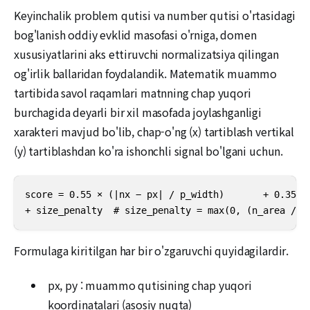
Keyinchalik problem qutisi va number qutisi o'rtasidagi
bog'lanish oddiy evklid masofasi o'rniga, domen
xususiyatlarini aks ettiruvchi normalizatsiya qilingan
og'irlik ballaridan foydalandik. Matematik muammo
tartibida savol raqamlari matnning chap yuqori
burchagida deyarli bir xil masofada joylashganligi
xarakteri mavjud bo'lib, chap-o'ng (x) tartiblash vertikal
(y) tartiblashdan ko'ra ishonchli signal bo'lgani uchun.
score = 0.55 × (|nx − px| / p_width)       + 0.35 ×
+ size_penalty  # size_penalty = max(0, (n_area / p
Formulaga kiritilgan har bir o'zgaruvchi quyidagilardir.
px, py : muammo qutisining chap yuqori
koordinatalari (asosiy nuqta)