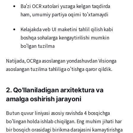
Ba'zi OCR xatolari yuzaga kelgan taqdirda
ham, umumiy partiya oqimi to'xtamaydi
Kelajakda veb UI maketini tahlil qilish kabi
boshqa sohalarga kengaytirilishi mumkin
bo'lgan tuzilma
Natijada, OCRga asoslangan yondashuvdan Visionga
asoslangan tuzilma tahliliga o'tishga qaror qildik.
2. Qo'llaniladigan arxitektura va
amalga oshirish jarayoni
Butun quvur liniyasi asosiy ravishda 4 bosqichga
bo'lingan holda ishlab chiqilgan. Eng muhim jihati har
bir bosqich orasidagi birikma darajasini kamaytirishga