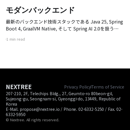
モダンバックエンド
最新のバックエンド技術スタックである Java 25, Spring
Boot 4, GraalVM Native, そして Spring AI 2.0を扱う
[Modern Backend] マスタークラス講座のオリエンテー
1 min read
ション動画です。 本講座は、既存のSpring Boot環境で
サービスを構築・デプロイした経験のある開発者を対象
に、 次世代バックエンド技術スタックへの移行を目指し
て企画されています。
NEXTREE
Privacy Policy
Terms of Service
207-210, 2F, Telechips Bldg., 27, Geumto-ro 80beon-gil,
Sujeong-gu, Seongnam-si, Gyeonggi-do, 13449, Republic of
Korea
E-Mail. propose@nextree.io / Phone. 02-6332-5250 / Fax. 02-
6332-5950
© Nextree. All rights reserved.