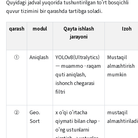
Quyidagi jadval yuqorida tushuntirilgan to'rt bosqichli
quvur tizimini bir qarashda tartibga soladi.
qarash
modul
Qayta ishlash
Izoh
jarayoni
①
Aniqlash
YOLOv8(Ultralytics)
Mustaqil
— muammo · raqam
almashtirish
quti aniqlash,
mumkin
ishonch chegarasi
filtri
②
Geo.
x o'qi o'rtacha
mustaqil
Sort
qiymati bilan chap ·
almashtirilad
o'ng ustunlarni