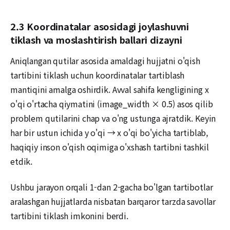
2.3 Koordinatalar asosidagi joylashuvni
tiklash va moslashtirish ballari dizayni
Aniqlangan qutilar asosida amaldagi hujjatni o'qish
tartibini tiklash uchun koordinatalar tartiblash
mantiqini amalga oshirdik. Avval sahifa kengligining x
o'qi o'rtacha qiymatini (image_width × 0.5) asos qilib
problem qutilarini chap va o'ng ustunga ajratdik. Keyin
har bir ustun ichida y o'qi → x o'qi bo'yicha tartiblab,
haqiqiy inson o'qish oqimiga o'xshash tartibni tashkil
etdik.
Ushbu jarayon orqali 1-dan 2-gacha bo'lgan tartibotlar
aralashgan hujjatlarda nisbatan barqaror tarzda savollar
tartibini tiklash imkonini berdi.