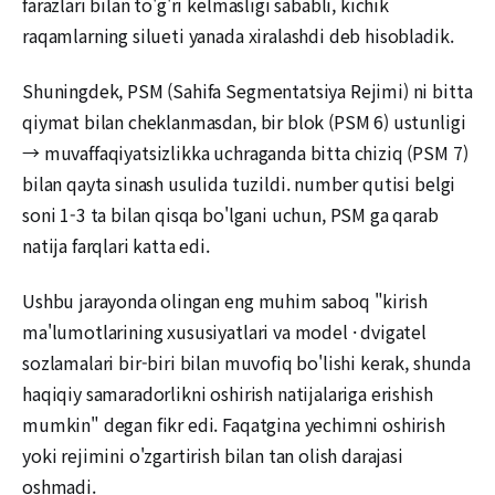
farazlari bilan to'g'ri kelmasligi sababli, kichik
raqamlarning silueti yanada xiralashdi deb hisobladik.
Shuningdek, PSM (Sahifa Segmentatsiya Rejimi) ni bitta
qiymat bilan cheklanmasdan, bir blok (PSM 6) ustunligi
→ muvaffaqiyatsizlikka uchraganda bitta chiziq (PSM 7)
bilan qayta sinash usulida tuzildi. number qutisi belgi
soni 1-3 ta bilan qisqa bo'lgani uchun, PSM ga qarab
natija farqlari katta edi.
Ushbu jarayonda olingan eng muhim saboq "kirish
ma'lumotlarining xususiyatlari va model · dvigatel
sozlamalari bir-biri bilan muvofiq bo'lishi kerak, shunda
haqiqiy samaradorlikni oshirish natijalariga erishish
mumkin" degan fikr edi. Faqatgina yechimni oshirish
yoki rejimini o'zgartirish bilan tan olish darajasi
oshmadi.