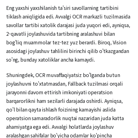
Eng yaxshi yaxshilanish ta'siri savollarning tartibini
tiklash aniqligida edi. Avvalgi OCR markazli tuzilmasida
savollar tartibi xatolik darajasi juda yuqori edi, ayniqsa,
2-qavatli joylashuvida tartibning aralashuvi bilan
bog'liq muammolar tez-tez yuz berardi. Biroq, Vision
asosidagi joylashuv tahlilini birinchi qilib o'tkazgandan
so'ng, bunday xatoliklar ancha kamaydi.
Shuningdek, OCR muvaffaqiyatsiz bo'lganda butun
joylashuvni to'xtatmasdan, Fallback tuzilmasi orqali
jarayonni davom ettirish imkoniyati operatsion
barqarorlikni ham sezilarli darajada oshirdi. Ayniqsa,
qo'l bilan qayta ishlash foizining kamayishi aslida
operatsion samaradorlik nuqtai nazaridan juda katta
ahamiyatga ega edi. Avvalgi holatlarda joylashuv
aralashgan sahifalar bo'yicha odamlar ko'pincha