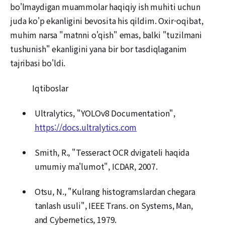
bo'lmaydigan muammolar haqiqiy ish muhiti uchun
juda ko'p ekanligini bevosita his qildim. Oxir-oqibat,
muhim narsa "matnni o'qish" emas, balki "tuzilmani
tushunish" ekanligini yana bir bor tasdiqlaganim
tajribasi bo'ldi.
Iqtiboslar
Ultralytics, "YOLOv8 Documentation",
https://docs.ultralytics.com
Smith, R., "Tesseract OCR dvigateli haqida
umumiy ma'lumot", ICDAR, 2007.
Otsu, N., "Kulrang histogramslardan chegara
tanlash usuli", IEEE Trans. on Systems, Man,
and Cybernetics, 1979.