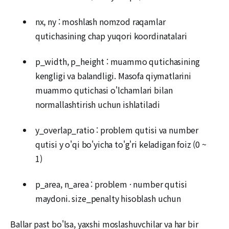
nx, ny : moshlash nomzod raqamlar
qutichasining chap yuqori koordinatalari
p_width, p_height : muammo qutichasining
kengligi va balandligi. Masofa qiymatlarini
muammo qutichasi o'lchamlari bilan
normallashtirish uchun ishlatiladi
y_overlap_ratio : problem qutisi va number
qutisi y o'qi bo'yicha to'g'ri keladigan foiz (0 ~
1)
p_area, n_area : problem · number qutisi
maydoni. size_penalty hisoblash uchun
Ballar past bo'lsa, yaxshi moslashuvchilar va har bir