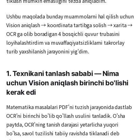
tiklash mumkin emasligini tezda aniqladim.
Ushbu maqolada bunday muammolarni hal qilish uchun
Vision aniqlash → koordinata tartibga solish → xarita →
OCR ga olib boradigan 4 bosqichli quvur trubasini
loyihalashtirdim va muvaffaqiyatsizliklarni takrorlay
turib yaxshilanish jarayonini yig'dim.
1. Texnikani tanlash sababi — Nima
uchun Vision aniqlash birinchi bo'lishi
kerak edi
Matematika masalalari PDF'ni tuzish jarayonida dastlab
OCR'ni birinchi bo'lib qo'llash usulini tanladik. O'sha
paytda, OCR'ning tanish darajasi yetarlicha yuqori
bo'lsa, savol tuzilishi tabiiy ravishda tiklanadi deb