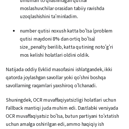
umuman to'qnashmagan qutilar
moslashuvchilar orasidan tabiiy ravishda
uzoqlashishini ta'minladim.
number qutisi noxush katta bo'lsa (problem
qutisi maydoni 8% dan ortiq bo'lsa)
size_penalty berilib, katta qutining noto'g'ri
mos kelishi holatlari oldini oldik.
Natijada oddiy Evklid masofasini ishlatgandek, ikki
qatorda joylashgan savollar yoki qo'shni boshqa
savollarning raqamlari yaxshiroq o'lchanadi.
Shuningdek, OCR muvaffaqiyatsizligi holatlari uchun
Fallback mantiqi juda muhim edi. Dastlabki versiyada
OCR muvaffaqiyatsiz bo'lsa, butun partiyani to'xtatish
uchun amalga oshirilgan edi, ammo haqiqiy ish