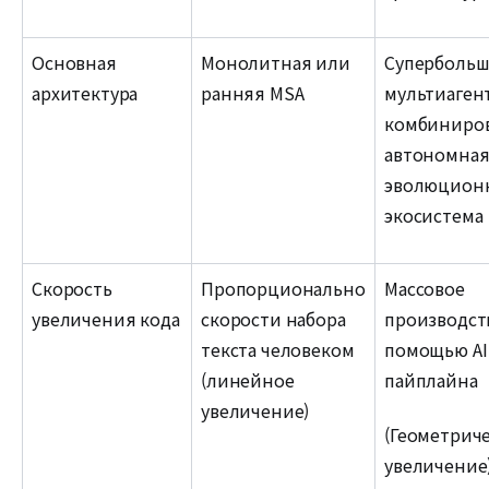
Основная
Монолитная или
Супербольш
архитектура
ранняя MSA
мультиаген
комбиниро
автономна
эволюцион
экосистема
Скорость
Пропорционально
Массовое
увеличения кода
скорости набора
производст
текста человеком
помощью AI
(линейное
пайплайна
увеличение)
(Геометрич
увеличение