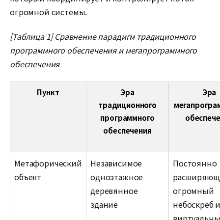
огромной системы.
[Таблица 1] Сравнение парадигм традиционного
программного обеспечения и мегапрограммного
обеспечения
Пункт
Эра
Эра
традиционного
мегапрогра
программного
обеспеч
обеспечения
Метафорический
Независимое
Постоянно
объект
одноэтажное
расширяющ
деревянное
огромный
здание
небоскрёб 
виртуальн