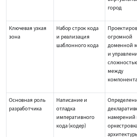
город
Ключевая узкая
Набор строк кода
Проектиро
зона
и реализация
огромной
шаблонного кода
доменной 
и управлен
сложность
между
компонент
Основная роль
Написание и
Определен
разработчика
отладка
декларатив
императивного
намерений 
кода (кодер)
оркестровк
архитектур