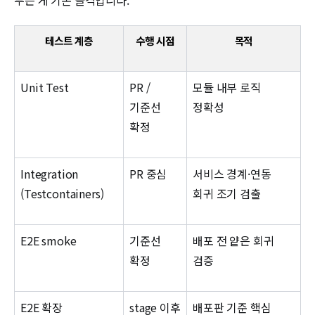
두는 게 기본 골격입니다.
테스트 계층
수행 시점
목적
Unit Test
PR /
모듈 내부 로직
기준선
정확성
확정
Integration
PR 중심
서비스 경계·연동
(Testcontainers)
회귀 조기 검출
E2E smoke
기준선
배포 전 얕은 회귀
확정
검증
E2E 확장
stage 이후
배포판 기준 핵심