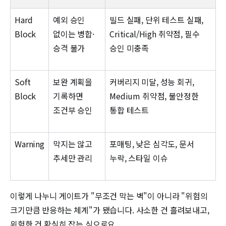
Hard
예외 승인
빌드 실패, 단위 테스트 실패,
Block
없이는 병합·
Critical/High 취약점, 필수
승격 불가
승인 미충족
Soft
보완 계획을
커버리지 미달, 성능 회귀,
Block
기록하면
Medium 취약점, 불안정한
조건부 승인
통합 테스트
Warning
막지는 않고
포매팅, 낮은 심각도, 문서
추세만 관리
누락, 스타일 이슈
이렇게 나누니 게이트가 "무조건 막는 벽"이 아니라 "위험의
크기만큼 반응하는 체계"가 됐습니다. 사소한 건 흘려보내고,
위험한 건 확실히 잡는 식으로요.