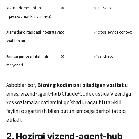
Vizend domeni bilim
❌
✅ 17 Skills
(qavat·xizmat·konventsiya)
Xizmatlar o'rtasidagi integratsiya
❌
✅ cross-service-context
shablonlari
Jamoa jamoasi tekshirish
❌
✅ vsr-check
me'yorlari
Asboblar bor,
Bizning kodimizni biladigan vosita
bu
emas. vizend-agent-hub Claude/Codex ustida Vizendga
xos sozlamalar qatlamini qo'shadi. Faqat bitta Skill
faylini o'zgartirish bilan butun jamoaga darhol tatbiq
etiladi.
2. Hozirgi vizend-agent-hub