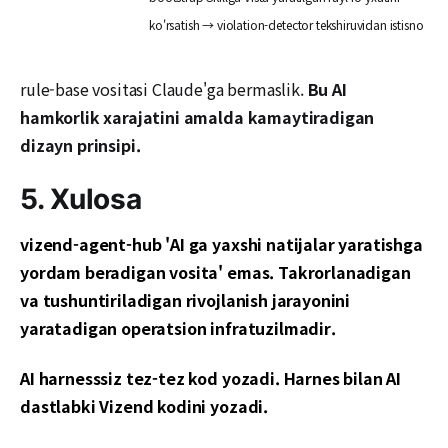
ko'rsatish → violation-detector tekshiruvidan istisno
rule-base vositasi Claude'ga bermaslik.
Bu AI
hamkorlik xarajatini amalda kamaytiradigan
dizayn prinsipi.
5. Xulosa
vizend-agent-hub 'AI ga yaxshi natijalar yaratishga
yordam beradigan vosita' emas. Takrorlanadigan
va tushuntiriladigan rivojlanish jarayonini
yaratadigan operatsion infratuzilmadir.
AI harnesssiz tez-tez kod yozadi. Harnes bilan AI
dastlabki Vizend kodini yozadi.