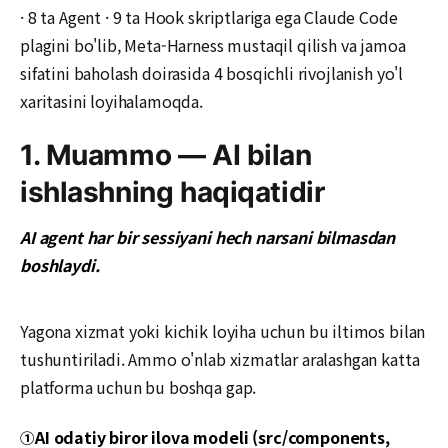
· 8 ta Agent · 9 ta Hook skriptlariga ega Claude Code
plagini bo'lib, Meta-Harness mustaqil qilish va jamoa
sifatini baholash doirasida 4 bosqichli rivojlanish yo'l
xaritasini loyihalamoqda.
1. Muammo — AI bilan
ishlashning haqiqatidir
AI agent har bir sessiyani hech narsani bilmasdan
boshlaydi.
Yagona xizmat yoki kichik loyiha uchun bu iltimos bilan
tushuntiriladi. Ammo o'nlab xizmatlar aralashgan katta
platforma uchun bu boshqa gap.
AI odatiy biror ilova modeli (src/components,
①