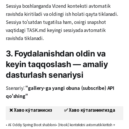
Sessiya boshlanganda Vizend konteksti avtomatik
ravishda kiritiladi va oldingi ish holati qayta tiklanadi.
Sessiya to'satdan tugatilsa ham, oxirgi snapshot
vaqtidagi TASK.md keyingi sessiyada avtomatik
ravishda tiklanadi.
3. Foydalanishdan oldin va
keyin taqqoslash — amaliy
dasturlash senariysi
Ssenariy:
"gallery-ga yangi obuna (subscribe) API
qo'shing"
❌ Xаво кўтаганисиз
✅ Хаво кўтаганингизда
• AI: Oddiy Spring Boot shabloni
• [Hook] kontekstni avtomatik kiritish +