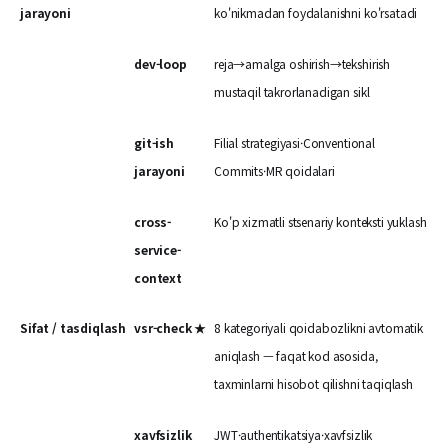
jarayoni
ko'nikmadan foydalanishni ko'rsatadi
dev-loop
reja→amalga oshirish→tekshirish
mustaqil takrorlanadigan sikl
git-ish
Filial strategiyasi·Conventional
jarayoni
Commits·MR qoidalari
cross-
Ko'p xizmatli stsenariy konteksti yuklash
service-
context
Sifat / tasdiqlash
vsr-check ★
8 kategoriyali qoidabozlikni avtomatik
aniqlash — faqat kod asosida,
taxminlarni hisobot qilishni taqiqlash
xavfsizlik
JWT·authentikatsiya·xavfsizlik