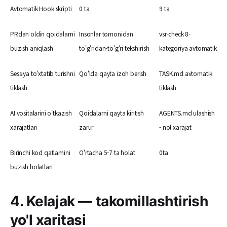
Avtomatik Hook skripti
0 ta
9 ta
PRdan oldin qoidalarni
Insonlar tomonidan
vsr-check 8-
buzish aniqlash
to'g'ridan-to'g'ri tekshirish
kategoriya avtomatik
Sessiya to'xtatib turishni
Qo'lda qayta izoh berish
TASK.md avtomatik
tiklash
tiklash
AI vositalarini o'tkazish
Qoidalarni qayta kiritish
AGENTS.md ulashish
xarajatlari
zarur
- nol xarajat
Birinchi kod qatlamini
O'rtacha 5-7 ta holat
0ta
buzish holatlari
4. Kelajak — takomillashtirish
yo'l xaritasi