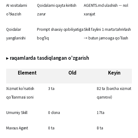
AI vositalarni
Qoidalarni qayta kiritish
AGENTS.md ulashish — nol
o'tkazish
zarur
xarajat
Qoidalar
Prompt shaxsiy qobiliyatiga
Skill faylini 1 marta tahrirlash
yangilanishi
bog'liq
→ butun jamoaga qo'llash
▸ raqamlarda tasdiqlangan o'zgarish
Element
Old
Keyin
Xizmat ko'rsatish
3 ta
82 ta (barcha xizmat
qo'llanmasi soni
qamrovi)
Umumiy Skill
0 dona
17ta
Maxsus Agent
0 ta
8 ta