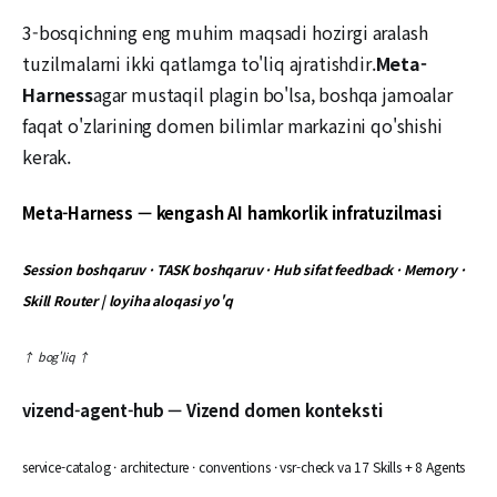
3-bosqichning eng muhim maqsadi hozirgi aralash
tuzilmalarni ikki qatlamga to'liq ajratishdir.
Meta-
Harness
agar mustaqil plagin bo'lsa, boshqa jamoalar
faqat o'zlarining domen bilimlar markazini qo'shishi
kerak.
Meta-Harness — kengash AI hamkorlik infratuzilmasi
Session boshqaruv · TASK boshqaruv · Hub sifat feedback · Memory ·
Skill Router | loyiha aloqasi yo'q
↑ bog'liq ↑
vizend-agent-hub — Vizend domen konteksti
service-catalog · architecture · conventions · vsr-check va 17 Skills + 8 Agents