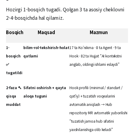
Hozirgi 1-bosqich tugadi. Qolgan 3 ta asosiy cheklovni
2-4-bosqichda hal qilamiz.
Bosqich
Maqsad
Mazmun
1-
bilim·rol·tekshirish·holat
17 ta Ko'nikma · 8 ta Agent · 9 ta
bosqich
qatlami
Hook · 82 ta Hujjat "AI kontekstni
✅
anglab, oldingi ishlarni eslaydi"
tugatildi
2-faza 🔨
Sifatni oshirish + qayta
Hook profili (minimal / standart /
qisqa
aloqa tuguni
qat'iy) + tuzatish voqealarini
muddat
avtomatik aniqlash → Hub
repozitoriy MR avtomatik yuborilishi
"tuzatish jamoa hub sifatini
yaxshilanishiga olib keladi"