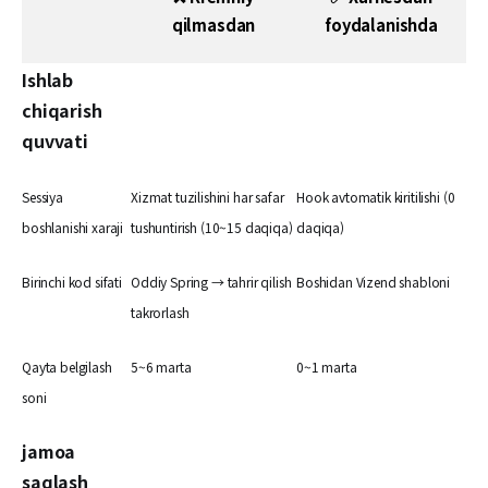
qilmasdan
foydalanishda
Ishlab
chiqarish
quvvati
Sessiya
Xizmat tuzilishini har safar
Hook avtomatik kiritilishi (0
boshlanishi xaraji
tushuntirish (10~15 daqiqa)
daqiqa)
Birinchi kod sifati
Oddiy Spring → tahrir qilish
Boshidan Vizend shabloni
takrorlash
Qayta belgilash
5~6 marta
0~1 marta
soni
jamoa
saqlash