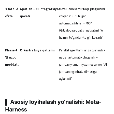
3-faza 📐
Ajratish + CI integratsiya
Meta-Harness mustaqil plaginlarni
o'rta
qavati
chiqarish + CI hujjat
avtomatlashtirish + MCP
(GitLab·Jira·qurilish natijalari) "AI
tizimni to'g'ridan-to'g'ri ko'radi"
Phase 4
Orkestratsiya qatlamı
Parallel agentlarni ishga tushirish +
🚀 uzoq
naqsh avtomatik chiqarish +
muddatli
jamoaviy umumiy xarnes serveri "AI
jamoaning infratuzilmasiga
aylanadi"
▌ Asosiy loyihalash yo'nalishi: Meta-
Harness