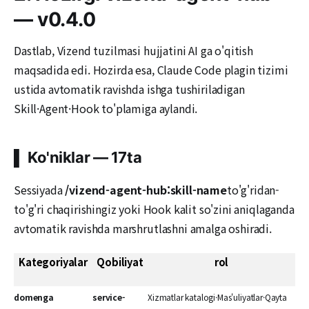
— v0.4.0
Dastlab, Vizend tuzilmasi hujjatini AI ga o'qitish
maqsadida edi. Hozirda esa, Claude Code plagin tizimi
ustida avtomatik ravishda ishga tushiriladigan
Skill·Agent·Hook to'plamiga aylandi.
▌ Ko'niklar — 17ta
Sessiyada
/vizend-agent-hub:skill-name
to'g'ridan-
to'g'ri chaqirishingiz yoki Hook kalit so'zini aniqlaganda
avtomatik ravishda marshrutlashni amalga oshiradi.
Kategoriyalar
Qobiliyat
rol
domenga
service-
Xizmatlar katalogi·Mas'uliyatlar·Qayta