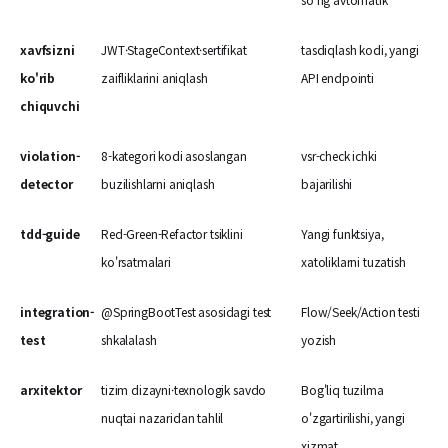
xavfsizni
JWT·StageContext·sertifikat
tasdiqlash kodi, yangi
ko'rib
zaifliklarini aniqlash
API endpointi
chiquvchi
violation-
8-kategori kodi asoslangan
vsr-check ichki
detector
buzilishlarni aniqlash
bajarilishi
tdd-guide
Red-Green-Refactor tsiklini
Yangi funktsiya,
ko'rsatmalari
xatoliklarni tuzatish
integration-
@SpringBootTest asosidagi test
Flow/Seek/Action testi
test
shkalalash
yozish
arxitektor
tizim dizayni·texnologik savdo
Bog'liq tuzilma
nuqtai nazaridan tahlil
o'zgartirilishi, yangi
xizmat