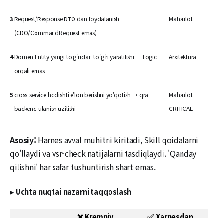
3
Request/Response DTO dan foydalanish
Mahsulot
(CDO/CommandRequest emas)
4
Domen Entity yangi to'g'ridan-to'g'ri yaratilishi — Logic
Arxitektura
orqali emas
5
cross-service hodishti e'lon berishni yo'qotish → qra-
Mahsulot
backend ulanish uzilishi
CRITICAL
Asosiy:
Harnes avval muhitni kiritadi, Skill qoidalarni
qo'llaydi va vsr-check natijalarni tasdiqlaydi. 'Qanday
qilishni' har safar tushuntirish shart emas.
▸ Uchta nuqtai nazarni taqqoslash
❌ Kremniy
✅ Xarnesdan