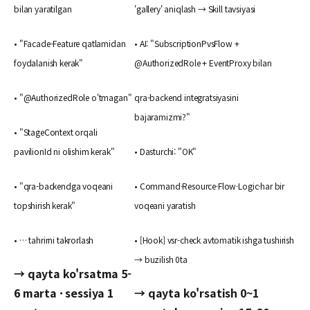
bilan yaratilgan
'gallery' aniqlash → Skill tavsiyasi
• "Facade-Feature qatlamidan
• AI: "SubscriptionPvsFlow +
foydalanish kerak"
@AuthorizedRole + EventProxy bilan
• "@AuthorizedRole o'tmagan"
qra-backend integratsiyasini
bajaramizmi?"
• "StageContext orqali
pavilionId ni olishim kerak"
• Dasturchi: "OK"
• "qra-backendga voqeani
• Command·Resource·Flow·Logic·har bir
topshirish kerak"
voqeani yaratish
• … tahrirni takrorlash
• [Hook] vsr-check avtomatik ishga tushirish
→ buzilish 0ta
→ qayta ko'rsatma 5-
6 marta · sessiya 1
→ qayta ko'rsatish 0~1