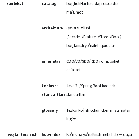
kontekst
catalog
bog'liqliklar haqidagi qisqacha
ma'lumot
arxitektura
Qavat tuzilishi
(Facade→Feature→Store→Boot) +
bog'lanish yo'nalish qoidalari
an'analar
CDO/VO/SDO/RDO nomi, paket
an'anasi
kodlash-
Java 21/Spring Boot kodlash
standartlari
standartlari
glossary
Tezkor ko'rish uchun domen atamalari
lug'ati
rivojlantirish ish
hub-index
Ko'nikma yo'naltirish meta hub — qaysi