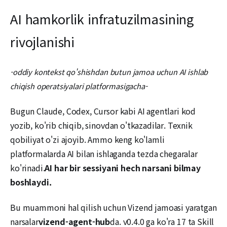
AI hamkorlik infratuzilmasining
rivojlanishi
-oddiy kontekst qo'shishdan butun jamoa uchun AI ishlab
chiqish operatsiyalari platformasigacha-
Bugun Claude, Codex, Cursor kabi AI agentlari kod
yozib, ko'rib chiqib, sinovdan o'tkazadilar. Texnik
qobiliyat o'zi ajoyib. Ammo keng ko'lamli
platformalarda AI bilan ishlaganda tezda chegaralar
ko'rinadi.
AI har bir sessiyani hech narsani bilmay
boshlaydi.
Bu muammoni hal qilish uchun Vizend jamoasi yaratgan
narsalar
vizend-agent-hub
da. v0.4.0 ga ko'ra 17 ta Skill