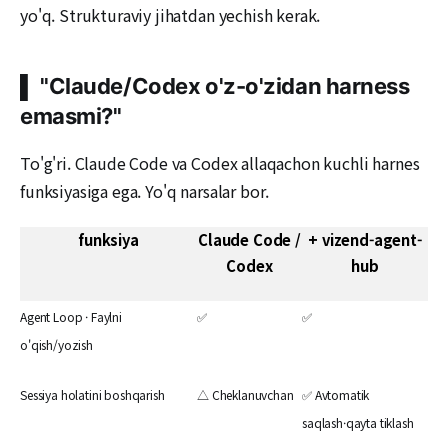
yo'q. Strukturaviy jihatdan yechish kerak.
▌ "Claude/Codex o'z-o'zidan harness
emasmi?"
To'g'ri. Claude Code va Codex allaqachon kuchli harnes
funksiyasiga ega. Yo'q narsalar bor.
funksiya
Claude Code /
+ vizend-agent-
Codex
hub
Agent Loop · Faylni
✅
✅
o'qish/yozish
Sessiya holatini boshqarish
△ Cheklanuvchan
✅ Avtomatik
saqlash·qayta tiklash