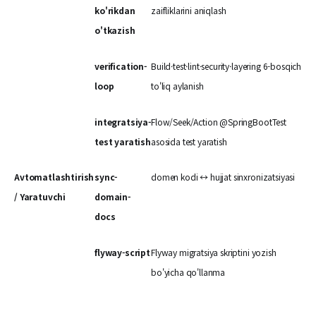
ko'rikdan
zaifliklarini aniqlash
o'tkazish
verification-
Build·test·lint·security·layering 6-bosqich
loop
to'liq aylanish
integratsiya-
Flow/Seek/Action @SpringBootTest
test yaratish
asosida test yaratish
Avtomatlashtirish
sync-
domen kodi ↔ hujjat sinxronizatsiyasi
/ Yaratuvchi
domain-
docs
flyway-script
Flyway migratsiya skriptini yozish
bo'yicha qo'llanma