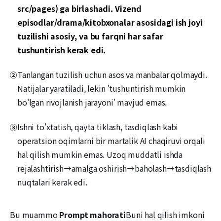
src/pages) ga birlashadi. Vizend
episodlar/drama/kitobxonalar asosidagi ish joyi
tuzilishi asosiy, va bu farqni har safar
tushuntirish kerak edi.
Tanlangan tuzilish uchun asos va manbalar qolmaydi.
②
Natijalar yaratiladi, lekin 'tushuntirish mumkin
bo'lgan rivojlanish jarayoni' mavjud emas.
Ishni to'xtatish, qayta tiklash, tasdiqlash kabi
③
operatsion oqimlarni bir martalik AI chaqiruvi orqali
hal qilish mumkin emas. Uzoq muddatli ishda
rejalashtirish→amalga oshirish→baholash→tasdiqlash
nuqtalari kerak edi.
Bu muammo
Prompt mahorati
Buni hal qilish imkoni