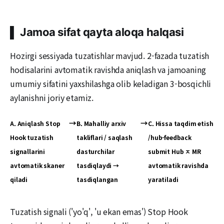
▌ Jamoa sifat qayta aloqa halqasi
Hozirgi sessiyada tuzatishlar mavjud. 2-fazada tuzatish
hodisalarini avtomatik ravishda aniqlash va jamoaning
umumiy sifatini yaxshilashga olib keladigan 3-bosqichli
aylanishni joriy etamiz.
→
→
A. Aniqlash Stop
B. Mahalliy arxiv
C. Hissa taqdim etish
Hook tuzatish
takliflari / saqlash
/hub-feedback
signallarini
dasturchilar
submit Hub ㅈ MR
avtomatik skaner
tasdiqlaydi →
avtomatik ravishda
qiladi
tasdiqlangan
yaratiladi
Tuzatish signali ('yo'q', 'u ekan emas') Stop Hook