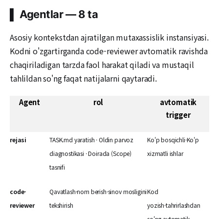
▌ Agentlar — 8 ta
Asosiy kontekstdan ajratilgan mutaxassislik instansiyasi.
Kodni o'zgartirganda code-reviewer avtomatik ravishda
chaqiriladigan tarzda faol harakat qiladi va mustaqil
tahlildan so'ng faqat natijalarni qaytaradi.
Agent
rol
avtomatik
trigger
rejasi
TASK.md yaratish · Oldin parvoz
Ko'p bosqichli·Ko'p
diagnostikasi · Doirada (Scope)
xizmatli ishlar
tasnifi
code-
Qavatlash·nom berish·sinov mosligini
Kod
reviewer
tekshirish
yozish·tahrirlashdan
so'ng avtomatik