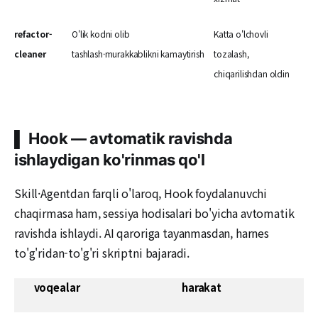
refactor-
O'lik kodni olib
Katta o'lchovli
cleaner
tashlash·murakkablikni kamaytirish
tozalash,
chiqarilishdan oldin
▌ Hook — avtomatik ravishda
ishlaydigan ko'rinmas qo'l
Skill·Agentdan farqli o'laroq, Hook foydalanuvchi
chaqirmasa ham, sessiya hodisalari bo'yicha avtomatik
ravishda ishlaydi. AI qaroriga tayanmasdan, harnes
to'g'ridan-to'g'ri skriptni bajaradi.
voqealar
harakat