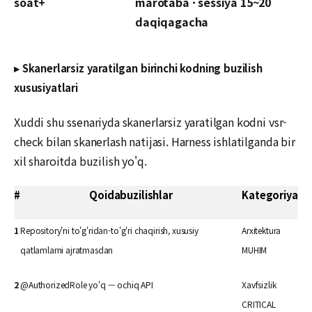
soat+
marotaba · sessiya 15~20
daqiqagacha
▸ Skanerlarsiz yaratilgan birinchi kodning buzilish
xususiyatlari
Xuddi shu ssenariyda skanerlarsiz yaratilgan kodni vsr-
check bilan skanerlash natijasi. Harness ishlatilganda bir
xil sharoitda buzilish yo'q.
#
Qoidabuzilishlar
Kategoriya
1
Repository'ni to'g'ridan-to'g'ri chaqirish, xususiy
Arxitektura
qatlamlarni ajratmasdan
MUHIM
2
@AuthorizedRole yo'q — ochiq API
Xavfsizlik
CRITICAL