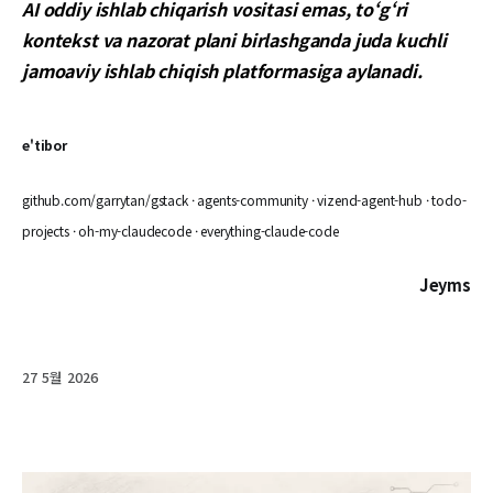
AI oddiy ishlab chiqarish vositasi emas, to‘g‘ri
kontekst va nazorat plani birlashganda juda kuchli
jamoaviy ishlab chiqish platformasiga aylanadi.
e'tibor
github.com/garrytan/gstack · agents-community · vizend-agent-hub · todo-
projects · oh-my-claudecode · everything-claude-code
Jeyms
27 5월 2026