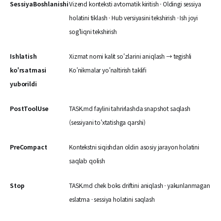
SessiyaBoshlanishi
Vizend konteksti avtomatik kiritish · Oldingi sessiya
holatini tiklash · Hub versiyasini tekshirish · Ish joyi
sog'liqni tekshirish
Ishlatish
Xizmat nomi kalit so'zlarini aniqlash → tegishli
ko'rsatmasi
Ko'nikmalar yo'naltirish taklifi
yuborildi
PostToolUse
TASK.md faylini tahrirlashda snapshot saqlash
(sessiyani to'xtatishga qarshi)
PreCompact
Kontekstni siqishdan oldin asosiy jarayon holatini
saqlab qolish
Stop
TASK.md chek boks driftini aniqlash · yakunlanmagan
eslatma · sessiya holatini saqlash