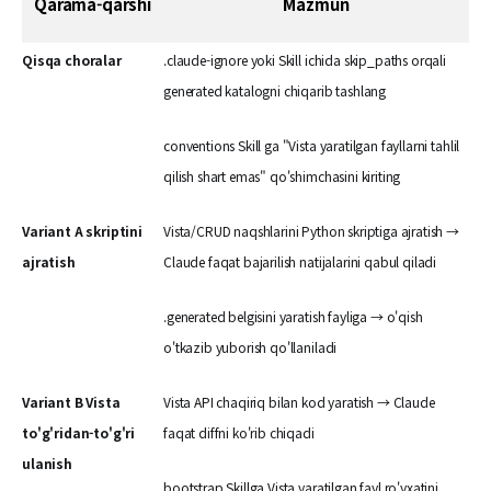
Qarama-qarshi
Mazmun
Qisqa choralar
.claude-ignore yoki Skill ichida skip_paths orqali
generated katalogni chiqarib tashlang
conventions Skill ga "Vista yaratilgan fayllarni tahlil
qilish shart emas" qo'shimchasini kiriting
Variant A skriptini
Vista/CRUD naqshlarini Python skriptiga ajratish →
ajratish
Claude faqat bajarilish natijalarini qabul qiladi
.generated belgisini yaratish fayliga → o'qish
o'tkazib yuborish qo'llaniladi
Variant B Vista
Vista API chaqiriq bilan kod yaratish → Claude
to'g'ridan-to'g'ri
faqat diffni ko'rib chiqadi
ulanish
bootstrap Skillga Vista yaratilgan fayl ro'yxatini