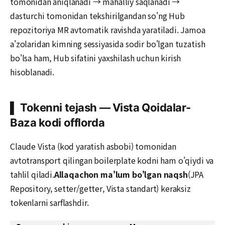
tomonidan aniqlanadi → mahalliy saqlanadi →
dasturchi tomonidan tekshirilgandan so'ng Hub
repozitoriya MR avtomatik ravishda yaratiladi. Jamoa
a'zolaridan kimning sessiyasida sodir bo'lgan tuzatish
bo'lsa ham, Hub sifatini yaxshilash uchun kirish
hisoblanadi.
▌ Tokenni tejash — Vista Qoidalar-
Baza kodi offlorda
Claude Vista (kod yaratish asbobi) tomonidan
avtotransport qilingan boilerplate kodni ham o'qiydi va
tahlil qiladi.
Allaqachon ma'lum bo'lgan naqsh
(JPA
Repository, setter/getter, Vista standart) keraksiz
tokenlarni sarflashdir.