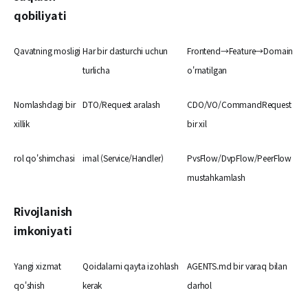
qobiliyati
Qavatning mosligi
Har bir dasturchi uchun
Frontend→Feature→Domain
turlicha
o'rnatilgan
Nomlashdagi bir
DTO/Request aralash
CDO/VO/CommandRequest
xillik
bir xil
rol qo'shimchasi
imal (Service/Handler)
PvsFlow/DvpFlow/PeerFlow
mustahkamlash
Rivojlanish
imkoniyati
Yangi xizmat
Qoidalarni qayta izohlash
AGENTS.md bir varaq bilan
qo'shish
kerak
darhol