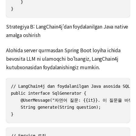
    }

}
Strategiya B: LangChain4j’dan foydalanilgan Java native
amalga oshirish
Alohida server qurmasdan Spring Boot loyiha ichida
bevosita LLM ni ulamoqchi bo'lsangiz, LangChain4j
kutubxonasidan foydalanishingiz mumkin.
// LangChain4j dan foydalanilgan Java asosida SQL ya
public interface SqlGenerator {

    @UserMessage("자연어 질문: {{it}}. 이 질문을 
    String generate(String question);

}
// Service 로직
