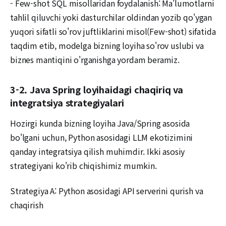
- Few-shot SQL misollaridan foydalanish: Ma'lumotlarni
tahlil qiluvchi yoki dasturchilar oldindan yozib qo'ygan
yuqori sifatli so'rov juftliklarini misol(Few-shot) sifatida
taqdim etib, modelga bizning loyiha so'rov uslubi va
biznes mantiqini o'rganishga yordam beramiz.
3-2. Java Spring loyihaidagi chaqiriq va
integratsiya strategiyalari
Hozirgi kunda bizning loyiha Java/Spring asosida
bo'lgani uchun, Python asosidagi LLM ekotizimini
qanday integratsiya qilish muhimdir. Ikki asosiy
strategiyani ko'rib chiqishimiz mumkin.
Strategiya A: Python asosidagi API serverini qurish va
chaqirish