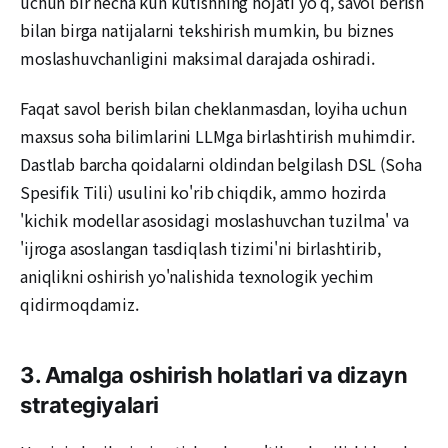
uchun bir necha kun kutishning hojati yo'q, savol berish
bilan birga natijalarni tekshirish mumkin, bu biznes
moslashuvchanligini maksimal darajada oshiradi.
Faqat savol berish bilan cheklanmasdan, loyiha uchun
maxsus soha bilimlarini LLMga birlashtirish muhimdir.
Dastlab barcha qoidalarni oldindan belgilash DSL (Soha
Spesifik Tili) usulini ko'rib chiqdik, ammo hozirda
'kichik modellar asosidagi moslashuvchan tuzilma' va
'ijroga asoslangan tasdiqlash tizimi'ni birlashtirib,
aniqlikni oshirish yo'nalishida texnologik yechim
qidirmoqdamiz.
3. Amalga oshirish holatlari va dizayn
strategiyalari