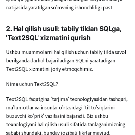
natijasida yaratilgan so'rovning ishonchliligi past.
2. Hal qilish usuli: tabiiy tildan SQLga,
'Text2SQL' xizmatini qurish
Ushbu muammolarni hal qilish uchun tabiiy tilda savol
berilganda darhol bajariladigan SQLni yaratadigan
Text2SQL xizmatini joriy etmoqchimiz.
Nima uchun Text2SQL?
Text2SQL faqatgina 'tarjima' texnologiyasidan tashqari,
ma'lumotlar va insonlar o'rtasidagi 'til to'siqlarini
buzuvchi ko'prik' vazifasini bajaradi. Biz ushbu
texnologiyani hal qilish usuli sifatida tanlaganimizning
sababi shundaki, bunday jozibali fikrlar mavjud.