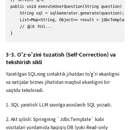
public void executeUserQuestion(String question) {

    String sql = sqlGenerator.generate(question);

    List<Map<String, Object>> result = jdbcTemplate.
    // 결과 처리...

}
3-3. O'z-o'zini tuzatish (Self-Correction) va
tekshirish sikli
Yaratilgan SQLning sintaktik jihatdan to'g'ri ekanligini
va natijalar biznes jihatidan maqbul ekanligini bir
vaqtda tekshiradi.
1. SQL yaratish: LLM savolga asoslanib SQL yozadi.
2. Akt qilish: Springning `JdbcTemplate` kabi
vositalari yordamida haqiqiy DB (yoki Read-only