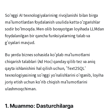
Soʻnggi AI texnologiyalarining rivojlanishi bilan birga
ma'lumotlardan foydalanish usulida katta o'zgarishlar
sodir bo'lmoqda. Men olib borayotgan loyihada LLMdan
foydalanilgan bir qancha funksiyalarning talab va
g'oyalari mavjud.
Bu yerda biznes sohasida ko'plab ma'lumotlarni
chiqarish talablari (Ad Hoc) qanday qilib tez va aniq
qayta ishlanishini hal qilish uchun, 'Text2SQL'
texnologiyasining so'nggi yo'nalishlarini o'rganib, loyiha
joriy etish uchun ko'rib chiqish ma'lumotlarini
ulashmoqchiman.
1. Muammo: Dasturchilarga