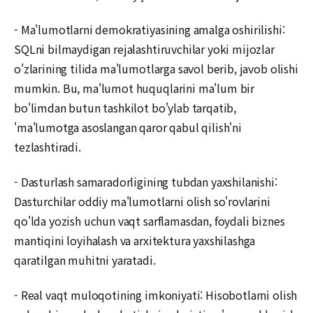
- Ma'lumotlarni demokratiyasining amalga oshirilishi:
SQLni bilmaydigan rejalashtiruvchilar yoki mijozlar
o'zlarining tilida ma'lumotlarga savol berib, javob olishi
mumkin. Bu, ma'lumot huquqlarini ma'lum bir
bo'limdan butun tashkilot bo'ylab tarqatib,
'ma'lumotga asoslangan qaror qabul qilish'ni
tezlashtiradi.
- Dasturlash samaradorligining tubdan yaxshilanishi:
Dasturchilar oddiy ma'lumotlarni olish so'rovlarini
qo'lda yozish uchun vaqt sarflamasdan, foydali biznes
mantiqini loyihalash va arxitektura yaxshilashga
qaratilgan muhitni yaratadi.
- Real vaqt muloqotining imkoniyati: Hisobotlarni olish