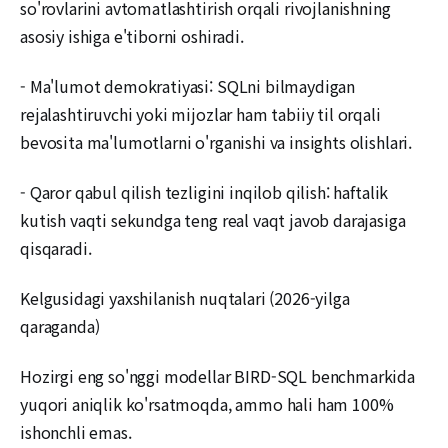
so'rovlarini avtomatlashtirish orqali rivojlanishning
asosiy ishiga e'tiborni oshiradi.
- Ma'lumot demokratiyasi: SQLni bilmaydigan
rejalashtiruvchi yoki mijozlar ham tabiiy til orqali
bevosita ma'lumotlarni o'rganishi va insights olishlari.
- Qaror qabul qilish tezligini inqilob qilish: haftalik
kutish vaqti sekundga teng real vaqt javob darajasiga
qisqaradi.
Kelgusidagi yaxshilanish nuqtalari (2026-yilga
qaraganda)
Hozirgi eng so'nggi modellar BIRD-SQL benchmarkida
yuqori aniqlik ko'rsatmoqda, ammo hali ham 100%
ishonchli emas.