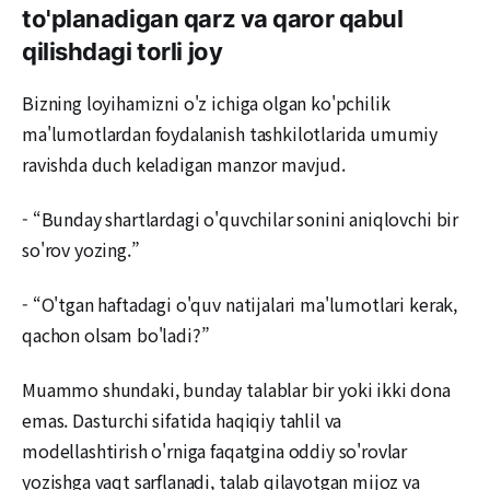
to'planadigan qarz va qaror qabul
qilishdagi torli joy
Bizning loyihamizni o'z ichiga olgan ko'pchilik
ma'lumotlardan foydalanish tashkilotlarida umumiy
ravishda duch keladigan manzor mavjud.
- “Bunday shartlardagi o'quvchilar sonini aniqlovchi bir
so'rov yozing.”
- “O'tgan haftadagi o'quv natijalari ma'lumotlari kerak,
qachon olsam bo'ladi?”
Muammo shundaki, bunday talablar bir yoki ikki dona
emas. Dasturchi sifatida haqiqiy tahlil va
modellashtirish o'rniga faqatgina oddiy so'rovlar
yozishga vaqt sarflanadi, talab qilayotgan mijoz va