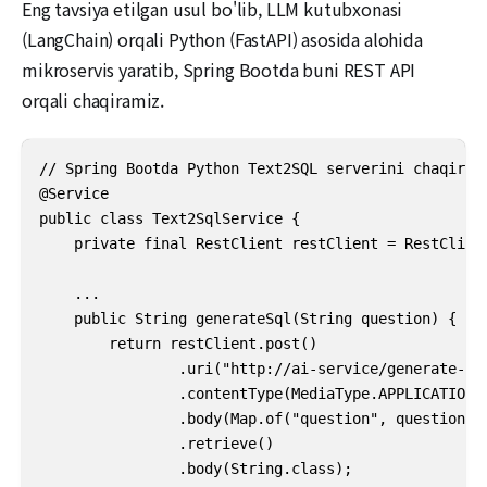
Eng tavsiya etilgan usul bo'lib, LLM kutubxonasi
(LangChain) orqali Python (FastAPI) asosida alohida
mikroservis yaratib, Spring Bootda buni REST API
orqali chaqiramiz.
// Spring Bootda Python Text2SQL serverini chaqirish
@Service

public class Text2SqlService {

    private final RestClient restClient = RestClient
    ...

    public String generateSql(String question) {

        return restClient.post()

                .uri("http://ai-service/generate-sql
                .contentType(MediaType.APPLICATION_J
                .body(Map.of("question", question))

                .retrieve()

                .body(String.class);
