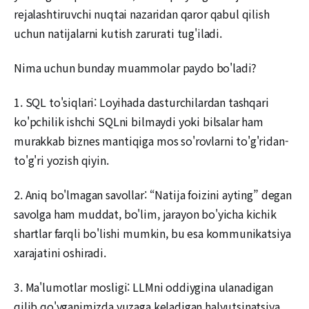
rejalashtiruvchi nuqtai nazaridan qaror qabul qilish
uchun natijalarni kutish zarurati tug'iladi.
Nima uchun bunday muammolar paydo bo'ladi?
1. SQL to'siqlari: Loyihada dasturchilardan tashqari
ko'pchilik ishchi SQLni bilmaydi yoki bilsalar ham
murakkab biznes mantiqiga mos so'rovlarni to'g'ridan-
to'g'ri yozish qiyin.
2. Aniq bo'lmagan savollar: “Natija foizini ayting” degan
savolga ham muddat, bo'lim, jarayon bo'yicha kichik
shartlar farqli bo'lishi mumkin, bu esa kommunikatsiya
xarajatini oshiradi.
3. Ma'lumotlar mosligi: LLMni oddiygina ulanadigan
qilib qo'yganimizda yuzaga keladigan halyutsinatsiya