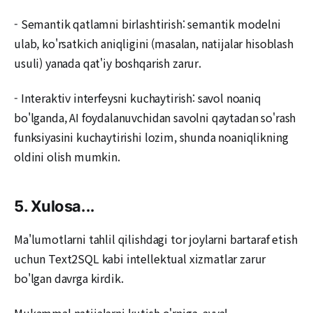
- Semantik qatlamni birlashtirish: semantik modelni
ulab, ko'rsatkich aniqligini (masalan, natijalar hisoblash
usuli) yanada qat'iy boshqarish zarur.
- Interaktiv interfeysni kuchaytirish: savol noaniq
bo'lganda, AI foydalanuvchidan savolni qaytadan so'rash
funksiyasini kuchaytirishi lozim, shunda noaniqlikning
oldini olish mumkin.
5. Xulosa...
Ma'lumotlarni tahlil qilishdagi tor joylarni bartaraf etish
uchun Text2SQL kabi intellektual xizmatlar zarur
bo'lgan davrga kirdik.
Mukammal natijalarni kutish o'rniga, avval