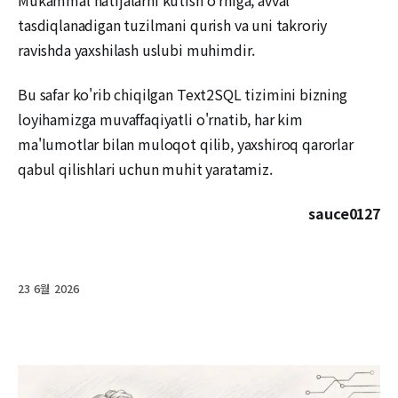
tasdiqlanadigan tuzilmani qurish va uni takroriy
ravishda yaxshilash uslubi muhimdir.
Bu safar ko'rib chiqilgan Text2SQL tizimini bizning
loyihamizga muvaffaqiyatli o'rnatib, har kim
ma'lumotlar bilan muloqot qilib, yaxshiroq qarorlar
qabul qilishlari uchun muhit yaratamiz.
sauce0127
23 6월 2026