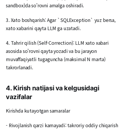
sandbox)da so'rovni amalga oshiradi.
3. Xato boshqarish: Agar `SQLException` yuz bersa,
xato xabarini qayta LLM ga uzatadi.
4. Tahrir qilish (Self-Correction): LLM xato xabari
asosida so'rovni qayta yozadi va bu jarayon
muvaffaqiyatli tugaguncha (maksimal N marta)
takrorlanadi.
4. Kirish natijasi va kelgusidagi
vazifalar
Kirishda kutayotgan samaralar
- Rivojlanish qarzi kamayadi: takroriy oddiy chiqarish