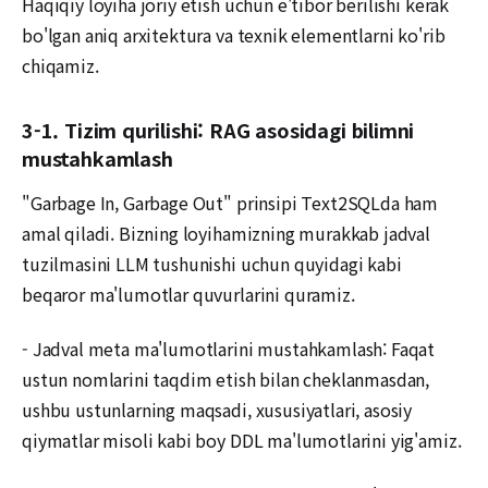
Haqiqiy loyiha joriy etish uchun e'tibor berilishi kerak
bo'lgan aniq arxitektura va texnik elementlarni ko'rib
chiqamiz.
3-1. Tizim qurilishi: RAG asosidagi bilimni
mustahkamlash
"Garbage In, Garbage Out" prinsipi Text2SQLda ham
amal qiladi. Bizning loyihamizning murakkab jadval
tuzilmasini LLM tushunishi uchun quyidagi kabi
beqaror ma'lumotlar quvurlarini quramiz.
- Jadval meta ma'lumotlarini mustahkamlash: Faqat
ustun nomlarini taqdim etish bilan cheklanmasdan,
ushbu ustunlarning maqsadi, xususiyatlari, asosiy
qiymatlar misoli kabi boy DDL ma'lumotlarini yig'amiz.