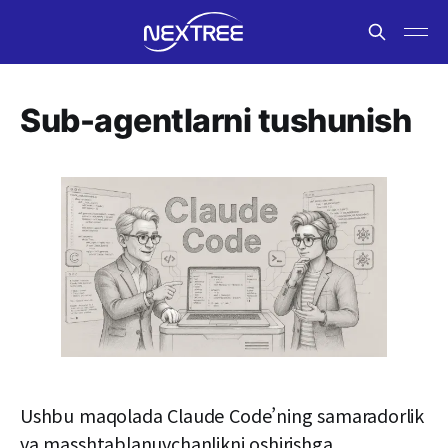
Sub-agentlarni tushunish
Ushbu maqolada Claude Code’ning samaradorlik
va masshtablanuvchanlikni oshirishga