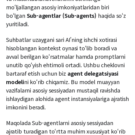
mo‘ljallangan asosiy imkoniyatlaridan biri
bo‘lgan
Sub-agentlar (Sub-agents)
haqida so‘z
yuritiladi.
Suhbatlar uzaygani sari AI’ning ishchi xotirasi
hisoblangan kontekst oynasi to‘lib boradi va
avval berilgan ko‘rsatmalar hamda promptlarni
unutib qo‘yish ehtimoli ortadi. Ushbu cheklovni
bartaraf etish uchun biz
agent delegatsiyasi
modeli
ni ko‘rib chiqamiz. Bu model muayyan
vazifalarni asosiy sessiyadan mustaqil ravishda
ishlaydigan alohida agent instansiyalariga ajratish
imkonini beradi.
Maqolada Sub-agentlarni asosiy sessiyadan
ajratib turadigan to‘rtta muhim xususiyat ko‘rib