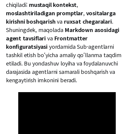
chiqiladi:
mustaqil kontekst
,
moslashtiriladigan promptlar
,
vositalarga
kirishni boshqarish
va
ruxsat chegaralari
.
Shuningdek, maqolada
Markdown asosidagi
agent tavsiflari
va
Frontmatter
konfiguratsiyasi
yordamida Sub-agentlarni
tashkil etish bo‘yicha amaliy qo‘llanma taqdim
etiladi. Bu yondashuv loyiha va foydalanuvchi
darajasida agentlarni samarali boshqarish va
kengaytirish imkonini beradi.