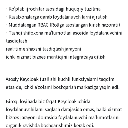
- Ko'plab ijrochilar asosidagi huquqiy tuzilma
- Kasalxonalarga qarab foydalanuvchilarni ajratish
- Muddalangan RBAC (Rollga asoslangan kirish nazorati)
- Tashqi shifoxona ma'lumotlari asosida foydalanuvchini
tasdiqlash
real-time shaxsni tasdiqlash jarayoni
ichki xizmat biznes mantiqini integratsiya qilish
Asosiy Keycloak tuzilishi kuchli funksiyalarni taqdim
etsa-da, ichki a'zolarni boshqarish markaziga yaqin edi.
Biroq, loyihada biz faqat Keycloak ichida
foydalanuvchilarni saqlash darajasida emas, balki xizmat
biznes jarayoni doirasida foydalanuvchi ma'lumotlarini
organik ravishda boshqarishimiz kerak edi.