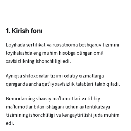
1. Kirish fonı
Loyihada sertifikat va ruxsatnoma boshqaruv tizimini
loyihalashda eng muhim hisobga olingan omil
xavfsizlikning ishonchliligi edi.
Ayniqsa shifoxonalar tizimi odatiy xizmatlarga
qaraganda ancha qat'iy xavfsizlik talablari talab qiladi.
Bemorlarning shaxsiy ma'lumotlari va tibbiy
ma'lumotlar bilan ishlagani uchun autentikatsiya
tizimining ishonchliligi va kengaytirilishi juda muhim
edi.