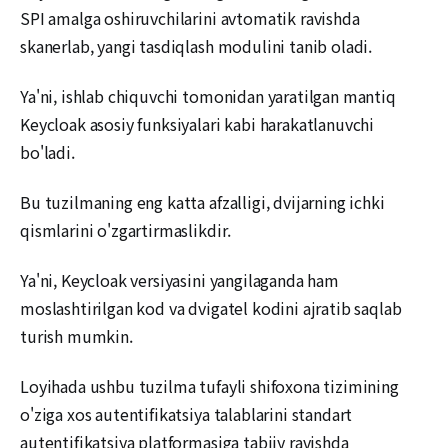
SPI amalga oshiruvchilarini avtomatik ravishda
skanerlab, yangi tasdiqlash modulini tanib oladi.
Ya'ni, ishlab chiquvchi tomonidan yaratilgan mantiq
Keycloak asosiy funksiyalari kabi harakatlanuvchi
bo'ladi.
Bu tuzilmaning eng katta afzalligi, dvijarning ichki
qismlarini o'zgartirmaslikdir.
Ya'ni, Keycloak versiyasini yangilaganda ham
moslashtirilgan kod va dvigatel kodini ajratib saqlab
turish mumkin.
Loyihada ushbu tuzilma tufayli shifoxona tizimining
o'ziga xos autentifikatsiya talablarini standart
autentifikatsiya platformasiga tabiiy ravishda