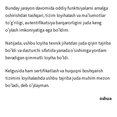
Bunday jarayon davomida oddiy funktsiyalarni amalga
oshirishdan tashqari, tizim loyihalash va ma'lumotlar
to'g'riligi, autentifikatsiya barqarorligini juda keng
o'ylash imkoniyatiga ega bo'ldim.
Natijada, ushbu loyiha texnik jihatdan juda qiyin tajriba
bo'ldi va dasturchi sifatida yanada o'sishimga yordam
beradigan qimmatli loyiha bo'ldi.
Kelgusida ham sertifikatlash va huquqni boshqarish
tizimini loyihalashda ushbu tajriba juda muhim mezon
bo'ladi, deb o'ylayman.
oshua