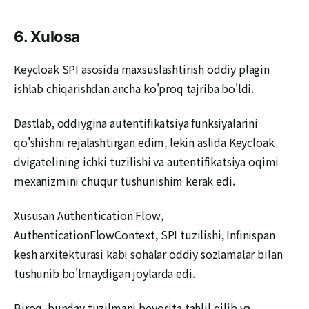
6. Xulosa
Keycloak SPI asosida maxsuslashtirish oddiy plagin
ishlab chiqarishdan ancha ko'proq tajriba bo'ldi.
Dastlab, oddiygina autentifikatsiya funksiyalarini
qo'shishni rejalashtirgan edim, lekin aslida Keycloak
dvigatelining ichki tuzilishi va autentifikatsiya oqimi
mexanizmini chuqur tushunishim kerak edi.
Xususan Authentication Flow,
AuthenticationFlowContext, SPI tuzilishi, Infinispan
kesh arxitekturasi kabi sohalar oddiy sozlamalar bilan
tushunib bo'lmaydigan joylarda edi.
Biroq, bunday tuzilmani bevosita tahlil qilib va