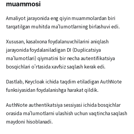
muammosi
Amaliyot jarayonida eng qiyin muammolardan biri
tarqatilgan muhitda ma'lumotlarning birlashuvi edi.
Xususan, kasalxona foydalanuvchilarini aniqlash
jarayonida foydalaniladigan DI (Duplicatsiya
ma'lumotlari) qiymatini bir necha autentifikatsiya
bosqichlari o'rtasida xavfsiz saqlash kerak edi.
Dastlab, Keycloak ichida taqdim etiladigan AuthNote
funksiyasidan foydalanishga harakat qildik.
AuthNote authentikatsiya sessiyasi ichida bosqichlar
orasida ma'lumotlarni ulashish uchun vaqtincha saqlash
maydoni hisoblanadi.