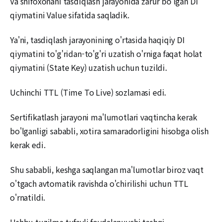
Va shifoxonani tasdiqlash jarayonida zarur bo'lgan DI
qiymatini Value sifatida saqladik.
Ya'ni, tasdiqlash jarayonining o'rtasida haqiqiy DI
qiymatini to'g'ridan-to'g'ri uzatish o'rniga faqat holat
qiymatini (State Key) uzatish uchun tuzildi.
Uchinchi TTL (Time To Live) sozlamasi edi.
Sertifikatlash jarayoni ma'lumotlari vaqtincha kerak
bo'lganligi sababli, xotira samaradorligini hisobga olish
kerak edi.
Shu sababli, keshga saqlangan ma'lumotlar biroz vaqt
o'tgach avtomatik ravishda o'chirilishi uchun TTL
o'rnatildi.
Ushbu tuzilma tufayli foydalanuvchi tashqi