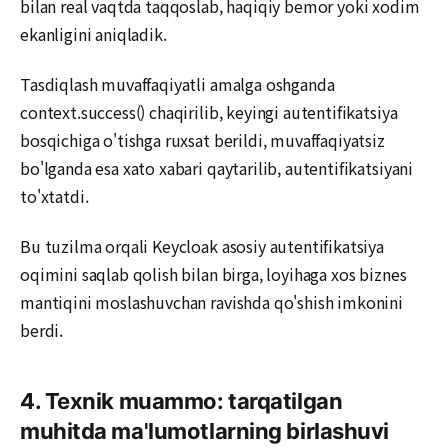
bilan real vaqtda taqqoslab, haqiqiy bemor yoki xodim
ekanligini aniqladik.
Tasdiqlash muvaffaqiyatli amalga oshganda
context.success() chaqirilib, keyingi autentifikatsiya
bosqichiga o'tishga ruxsat berildi, muvaffaqiyatsiz
bo'lganda esa xato xabari qaytarilib, autentifikatsiyani
to'xtatdi.
Bu tuzilma orqali Keycloak asosiy autentifikatsiya
oqimini saqlab qolish bilan birga, loyihaga xos biznes
mantiqini moslashuvchan ravishda qo'shish imkonini
berdi.
4. Texnik muammo: tarqatilgan
muhitda ma'lumotlarning birlashuvi