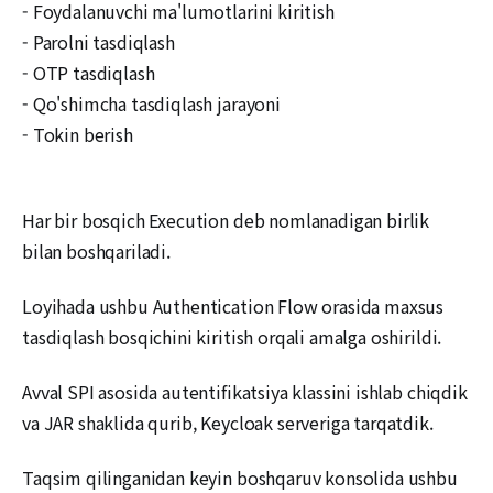
- Foydalanuvchi ma'lumotlarini kiritish
- Parolni tasdiqlash
- OTP tasdiqlash
- Qo'shimcha tasdiqlash jarayoni
- Tokin berish
Har bir bosqich Execution deb nomlanadigan birlik
bilan boshqariladi.
Loyihada ushbu Authentication Flow orasida maxsus
tasdiqlash bosqichini kiritish orqali amalga oshirildi.
Avval SPI asosida autentifikatsiya klassini ishlab chiqdik
va JAR shaklida qurib, Keycloak serveriga tarqatdik.
Taqsim qilinganidan keyin boshqaruv konsolida ushbu