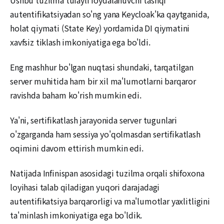
autentifikatsiyadan so'ng yana Keycloak'ka qaytganida,
holat qiymati (State Key) yordamida DI qiymatini
xavfsiz tiklash imkoniyatiga ega bo'ldi.
Eng mashhur bo'lgan nuqtasi shundaki, tarqatilgan
server muhitida ham bir xil ma'lumotlarni barqaror
ravishda baham ko'rish mumkin edi.
Ya'ni, sertifikatlash jarayonida server tugunlari
o'zgarganda ham sessiya yo'qolmasdan sertifikatlash
oqimini davom ettirish mumkin edi.
Natijada Infinispan asosidagi tuzilma orqali shifoxona
loyihasi talab qiladigan yuqori darajadagi
autentifikatsiya barqarorligi va ma'lumotlar yaxlitligini
ta'minlash imkoniyatiga ega bo'ldik.