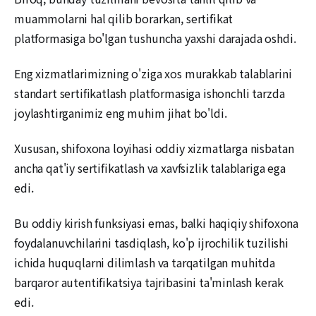
muammolarni hal qilib borarkan, sertifikat
platformasiga bo'lgan tushuncha yaxshi darajada oshdi.
Eng xizmatlarimizning o'ziga xos murakkab talablarini
standart sertifikatlash platformasiga ishonchli tarzda
joylashtirganimiz eng muhim jihat bo'ldi.
Xususan, shifoxona loyihasi oddiy xizmatlarga nisbatan
ancha qat'iy sertifikatlash va xavfsizlik talablariga ega
edi.
Bu oddiy kirish funksiyasi emas, balki haqiqiy shifoxona
foydalanuvchilarini tasdiqlash, ko'p ijrochilik tuzilishi
ichida huquqlarni dilimlash va tarqatilgan muhitda
barqaror autentifikatsiya tajribasini ta'minlash kerak
edi.