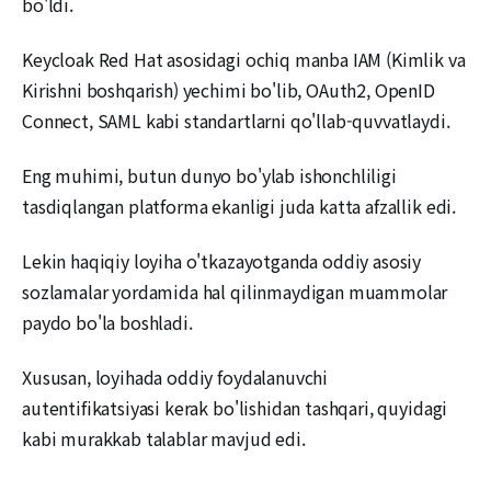
bo'ldi.
Keycloak Red Hat asosidagi ochiq manba IAM (Kimlik va
Kirishni boshqarish) yechimi bo'lib, OAuth2, OpenID
Connect, SAML kabi standartlarni qo'llab-quvvatlaydi.
Eng muhimi, butun dunyo bo'ylab ishonchliligi
tasdiqlangan platforma ekanligi juda katta afzallik edi.
Lekin haqiqiy loyiha o'tkazayotganda oddiy asosiy
sozlamalar yordamida hal qilinmaydigan muammolar
paydo bo'la boshladi.
Xususan, loyihada oddiy foydalanuvchi
autentifikatsiyasi kerak bo'lishidan tashqari, quyidagi
kabi murakkab talablar mavjud edi.