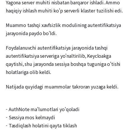
Yagona server muhiti nisbatan barqaror ishladi. Ammo
haqiqiy ishlash muhiti ko'p serverli klaster tuzilishi edi.
Muammo tashqi xavfsizlik modulining autentifikatsiya
jarayonida paydo bo'ldi.
Foydalanuvchi autentifikatsiya jarayonida tashqi
autentifikatsiya serveriga yo'naltirilib, Keycloakga
qaytishi, shu jarayonda sessiya boshqa tuguniga o'tishi
holatlariga olib keldi.
Natijada quyidagi muammolar takroran yuzaga keldi.
- AuthNote ma'lumotlari yo'qoladi
- Sessiya mos kelmaydi
- Tasdiqlash holatini qayta tiklash