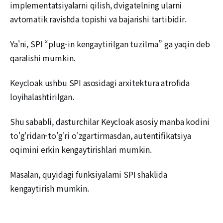
implementatsiyalarni qilish, dvigatelning ularni
avtomatik ravishda topishi va bajarishi tartibidir.
Ya'ni, SPI “plug-in kengaytirilgan tuzilma” ga yaqin deb
qaralishi mumkin.
Keycloak ushbu SPI asosidagi arxitektura atrofida
loyihalashtirilgan.
Shu sababli, dasturchilar Keycloak asosiy manba kodini
to'g'ridan-to'g'ri o'zgartirmasdan, autentifikatsiya
oqimini erkin kengaytirishlari mumkin.
Masalan, quyidagi funksiyalarni SPI shaklida
kengaytirish mumkin.