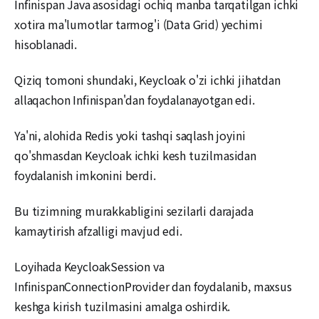
Infinispan Java asosidagi ochiq manba tarqatilgan ichki
xotira ma'lumotlar tarmog'i (Data Grid) yechimi
hisoblanadi.
Qiziq tomoni shundaki, Keycloak o'zi ichki jihatdan
allaqachon Infinispan'dan foydalanayotgan edi.
Ya'ni, alohida Redis yoki tashqi saqlash joyini
qo'shmasdan Keycloak ichki kesh tuzilmasidan
foydalanish imkonini berdi.
Bu tizimning murakkabligini sezilarli darajada
kamaytirish afzalligi mavjud edi.
Loyihada KeycloakSession va
InfinispanConnectionProvider dan foydalanib, maxsus
keshga kirish tuzilmasini amalga oshirdik.