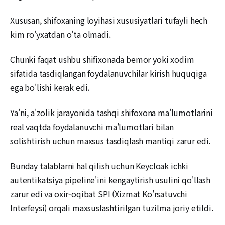
Xususan, shifoxaning loyihasi xususiyatlari tufayli hech
kim ro'yxatdan o'ta olmadi.
Chunki faqat ushbu shifixonada bemor yoki xodim
sifatida tasdiqlangan foydalanuvchilar kirish huquqiga
ega bo'lishi kerak edi.
Ya'ni, a'zolik jarayonida tashqi shifoxona ma'lumotlarini
real vaqtda foydalanuvchi ma'lumotlari bilan
solishtirish uchun maxsus tasdiqlash mantiqi zarur edi.
Bunday talablarni hal qilish uchun Keycloak ichki
autentikatsiya pipeline'ini kengaytirish usulini qo'llash
zarur edi va oxir-oqibat SPI (Xizmat Ko'rsatuvchi
Interfeysi) orqali maxsuslashtirilgan tuzilma joriy etildi.