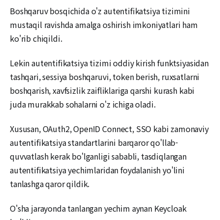
Boshqaruv bosqichida o'z autentifikatsiya tizimini
mustaqil ravishda amalga oshirish imkoniyatlari ham
ko'rib chiqildi.
Lekin autentifikatsiya tizimi oddiy kirish funktsiyasidan
tashqari, sessiya boshqaruvi, token berish, ruxsatlarni
boshqarish, xavfsizlik zaifliklariga qarshi kurash kabi
juda murakkab sohalarni o'z ichiga oladi.
Xususan, OAuth2, OpenID Connect, SSO kabi zamonaviy
autentifikatsiya standartlarini barqaror qo'llab-
quvvatlash kerak bo'lganligi sababli, tasdiqlangan
autentifikatsiya yechimlaridan foydalanish yo'lini
tanlashga qaror qildik.
O'sha jarayonda tanlangan yechim aynan Keycloak