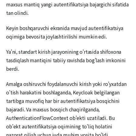
maxsus mantiq yangi autentifikatsiya bajargichi sifatida
tan olindi.
Keyin boshqaruvchi ekranida mavjud autentifikatsiya
oqimiga bevosita joylashtirilishi mumkin edi.
Ya'ni, standart kirish jarayonining o'rtasida shifoxona
tasdiqlash mantiqini tabiiy ravishda bog'lash imkonini
berdi.
Amalga oshiruvchi foydalanuvchi kirish yoki ro'yxatdan
o'tish harakatini boshlaganda, Keycloak belgilangan
tartibga muvofiq har bir autentifikatsiya bosqichini
bajaradi. Va maxsus bosqich chaqirilganda,
AuthenticationFlowContext ob'ekti uzatiladi. Bu
ob'ekt autentifikatsiya oqimining to'liq holatini
nazorat qilish uchun juda muhim vosita bo'ldi.