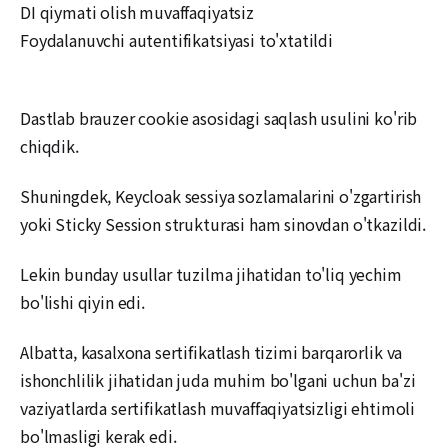
DI qiymati olish muvaffaqiyatsiz
Foydalanuvchi autentifikatsiyasi to'xtatildi
Dastlab brauzer cookie asosidagi saqlash usulini ko'rib
chiqdik.
Shuningdek, Keycloak sessiya sozlamalarini o'zgartirish
yoki Sticky Session strukturasi ham sinovdan o'tkazildi.
Lekin bunday usullar tuzilma jihatidan to'liq yechim
bo'lishi qiyin edi.
Albatta, kasalxona sertifikatlash tizimi barqarorlik va
ishonchlilik jihatidan juda muhim bo'lgani uchun ba'zi
vaziyatlarda sertifikatlash muvaffaqiyatsizligi ehtimoli
bo'lmasligi kerak edi.