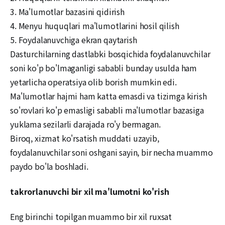
3. Ma'lumotlar bazasini qidirish
4. Menyu huquqlari ma'lumotlarini hosil qilish
5. Foydalanuvchiga ekran qaytarish
Dasturchilarning dastlabki bosqichida foydalanuvchilar
soni ko'p bo'lmaganligi sababli bunday usulda ham
yetarlicha operatsiya olib borish mumkin edi.
Ma'lumotlar hajmi ham katta emasdi va tizimga kirish
so'rovlari ko'p emasligi sababli ma'lumotlar bazasiga
yuklama sezilarli darajada ro'y bermagan.
Biroq, xizmat ko'rsatish muddati uzayib,
foydalanuvchilar soni oshgani sayin, bir necha muammo
paydo bo'la boshladi.
takrorlanuvchi bir xil ma'lumotni ko'rish
Eng birinchi topilgan muammo bir xil ruxsat