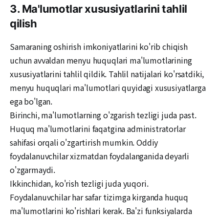
3. Ma'lumotlar xususiyatlarini tahlil
qilish
Samaraning oshirish imkoniyatlarini ko'rib chiqish
uchun avvaldan menyu huquqlari ma'lumotlarining
xususiyatlarini tahlil qildik. Tahlil natijalari ko'rsatdiki,
menyu huquqlari ma'lumotlari quyidagi xususiyatlarga
ega bo'lgan.
Birinchi, ma'lumotlarning o'zgarish tezligi juda past.
Huquq ma'lumotlarini faqatgina administratorlar
sahifasi orqali o'zgartirish mumkin. Oddiy
foydalanuvchilar xizmatdan foydalanganida deyarli
o'zgarmaydi.
Ikkinchidan, ko'rish tezligi juda yuqori.
Foydalanuvchilar har safar tizimga kirganda huquq
ma'lumotlarini ko'rishlari kerak. Ba'zi funksiyalarda