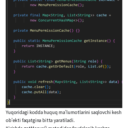
Yuqoridagi kodda huquq ma'lumotlarini saqlovchi kesh
ob'ekti faqatgina bitta yaratiladi.
Kirishda getMenus() metodidan foydalanib keshga