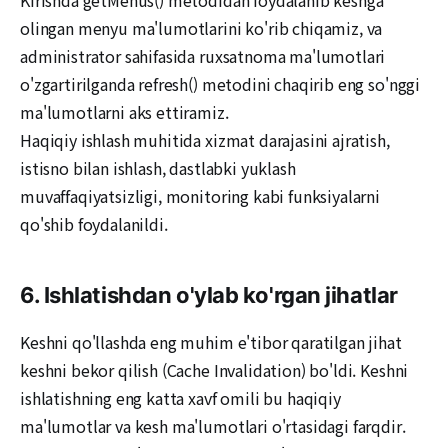
olingan menyu ma'lumotlarini ko'rib chiqamiz, va
administrator sahifasida ruxsatnoma ma'lumotlari
o'zgartirilganda refresh() metodini chaqirib eng so'nggi
ma'lumotlarni aks ettiramiz.
Haqiqiy ishlash muhitida xizmat darajasini ajratish,
istisno bilan ishlash, dastlabki yuklash
muvaffaqiyatsizligi, monitoring kabi funksiyalarni
qo'shib foydalanildi.
6. Ishlatishdan o'ylab ko'rgan jihatlar
Keshni qo'llashda eng muhim e'tibor qaratilgan jihat
keshni bekor qilish (Cache Invalidation) bo'ldi. Keshni
ishlatishning eng katta xavf omili bu haqiqiy
ma'lumotlar va kesh ma'lumotlari o'rtasidagi farqdir.