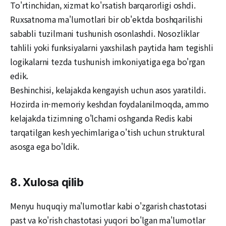
To'rtinchidan, xizmat ko'rsatish barqarorligi oshdi.
Ruxsatnoma ma'lumotlari bir ob'ektda boshqarilishi
sababli tuzilmani tushunish osonlashdi. Nosozliklar
tahlili yoki funksiyalarni yaxshilash paytida ham tegishli
logikalarni tezda tushunish imkoniyatiga ega bo'rgan
edik.
Beshinchisi, kelajakda kengayish uchun asos yaratildi.
Hozirda in-memoriy keshdan foydalanilmoqda, ammo
kelajakda tizimning o'lchami oshganda Redis kabi
tarqatilgan kesh yechimlariga o'tish uchun struktural
asosga ega bo'ldik.
8. Xulosa qilib
Menyu huquqiy ma'lumotlar kabi o'zgarish chastotasi
past va ko'rish chastotasi yuqori bo'lgan ma'lumotlar