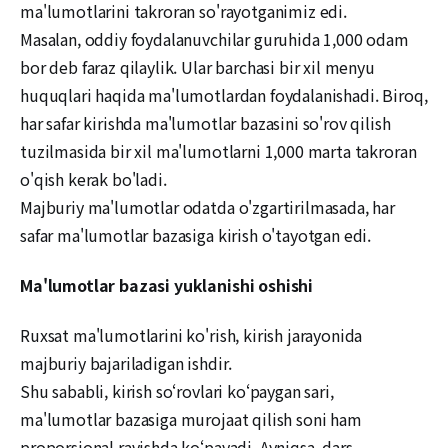
ma'lumotlarini takroran so'rayotganimiz edi.
Masalan, oddiy foydalanuvchilar guruhida 1,000 odam
bor deb faraz qilaylik. Ular barchasi bir xil menyu
huquqlari haqida ma'lumotlardan foydalanishadi. Biroq,
har safar kirishda ma'lumotlar bazasini so'rov qilish
tuzilmasida bir xil ma'lumotlarni 1,000 marta takroran
o'qish kerak bo'ladi.
Majburiy ma'lumotlar odatda o'zgartirilmasada, har
safar ma'lumotlar bazasiga kirish o'tayotgan edi.
Ma'lumotlar bazasi yuklanishi oshishi
Ruxsat ma'lumotlarini ko'rish, kirish jarayonida
majburiy bajariladigan ishdir.
Shu sababli, kirish so‘rovlari ko‘paygan sari,
ma'lumotlar bazasiga murojaat qilish soni ham
proporsional ravishda ko‘payadi. Ayniqsa, dars