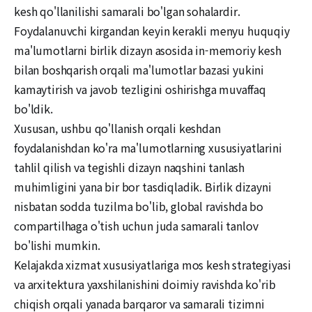
kesh qo'llanilishi samarali bo'lgan sohalardir.
Foydalanuvchi kirgandan keyin kerakli menyu huquqiy
ma'lumotlarni birlik dizayn asosida in-memoriy kesh
bilan boshqarish orqali ma'lumotlar bazasi yukini
kamaytirish va javob tezligini oshirishga muvaffaq
bo'ldik.
Xususan, ushbu qo'llanish orqali keshdan
foydalanishdan ko'ra ma'lumotlarning xususiyatlarini
tahlil qilish va tegishli dizayn naqshini tanlash
muhimligini yana bir bor tasdiqladik. Birlik dizayni
nisbatan sodda tuzilma bo'lib, global ravishda bo
compartilhaga o'tish uchun juda samarali tanlov
bo'lishi mumkin.
Kelajakda xizmat xususiyatlariga mos kesh strategiyasi
va arxitektura yaxshilanishini doimiy ravishda ko'rib
chiqish orqali yanada barqaror va samarali tizimni