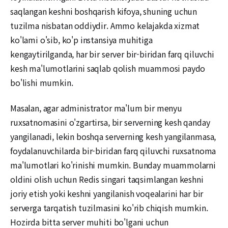
saqlangan keshni boshqarish kifoya, shuning uchun
tuzilma nisbatan oddiydir. Ammo kelajakda xizmat
ko'lami o'sib, ko'p instansiya muhitiga
kengaytirilganda, har bir server bir-biridan farq qiluvchi
kesh ma'lumotlarini saqlab qolish muammosi paydo
bo'lishi mumkin.
Masalan, agar administrator ma'lum bir menyu
ruxsatnomasini o'zgartirsa, bir serverning kesh qanday
yangilanadi, lekin boshqa serverning kesh yangilanmasa,
foydalanuvchilarda bir-biridan farq qiluvchi ruxsatnoma
ma'lumotlari ko'rinishi mumkin. Bunday muammolarni
oldini olish uchun Redis singari taqsimlangan keshni
joriy etish yoki keshni yangilanish voqealarini har bir
serverga tarqatish tuzilmasini ko'rib chiqish mumkin.
Hozirda bitta server muhiti bo'lgani uchun