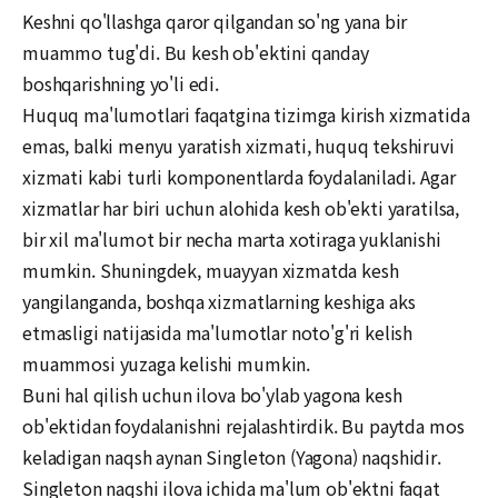
Keshni qo'llashga qaror qilgandan so'ng yana bir
muammo tug'di. Bu kesh ob'ektini qanday
boshqarishning yo'li edi.
Huquq ma'lumotlari faqatgina tizimga kirish xizmatida
emas, balki menyu yaratish xizmati, huquq tekshiruvi
xizmati kabi turli komponentlarda foydalaniladi. Agar
xizmatlar har biri uchun alohida kesh ob'ekti yaratilsa,
bir xil ma'lumot bir necha marta xotiraga yuklanishi
mumkin. Shuningdek, muayyan xizmatda kesh
yangilanganda, boshqa xizmatlarning keshiga aks
etmasligi natijasida ma'lumotlar noto'g'ri kelish
muammosi yuzaga kelishi mumkin.
Buni hal qilish uchun ilova bo'ylab yagona kesh
ob'ektidan foydalanishni rejalashtirdik. Bu paytda mos
keladigan naqsh aynan Singleton (Yagona) naqshidir.
Singleton naqshi ilova ichida ma'lum ob'ektni faqat