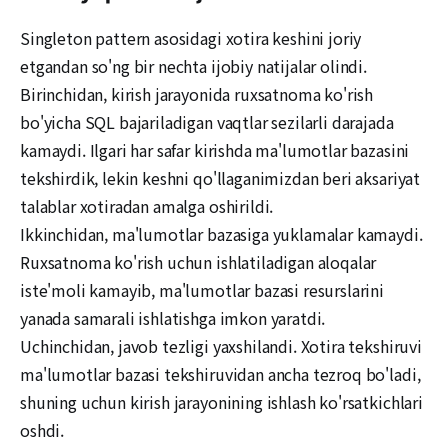
Singleton pattern asosidagi xotira keshini joriy
etgandan so'ng bir nechta ijobiy natijalar olindi.
Birinchidan, kirish jarayonida ruxsatnoma ko'rish
bo'yicha SQL bajariladigan vaqtlar sezilarli darajada
kamaydi. Ilgari har safar kirishda ma'lumotlar bazasini
tekshirdik, lekin keshni qo'llaganimizdan beri aksariyat
talablar xotiradan amalga oshirildi.
Ikkinchidan, ma'lumotlar bazasiga yuklamalar kamaydi.
Ruxsatnoma ko'rish uchun ishlatiladigan aloqalar
iste'moli kamayib, ma'lumotlar bazasi resurslarini
yanada samarali ishlatishga imkon yaratdi.
Uchinchidan, javob tezligi yaxshilandi. Xotira tekshiruvi
ma'lumotlar bazasi tekshiruvidan ancha tezroq bo'ladi,
shuning uchun kirish jarayonining ishlash ko'rsatkichlari
oshdi.