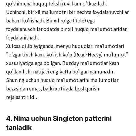
qo'shimcha huquq tekshiruvi ham o'tkaziladi.
Uchinchi, bir xil ma'lumotni bir nechta foydalanuvchilar
baham ko'rishadi. Bir xil rolga (Role) ega
foydalanuvchilar odatda bir xil huquq ma'lumotlaridan
foydalanishadi.
Xulosa qilib aytganda, menyu huquqlari ma'lumotlari
"o'zgartirish kam, ko'rish ko'p (Read-Heavy) ma'lumot"
xususiyatiga ega bo'lgan. Bunday ma'lumotlar kesh
qo'llanilishi natijasi eng katta bo'lgan namunadir.
Shuning uchun huquq ma'lumotlarini ma'lumotlar
bazasidan emas, balki xotirada boshqarish
rejalashtirildi.
4. Nima uchun Singleton patterini
tanladik