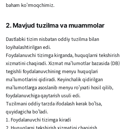
baham ko'rmoqchimiz.
2. Mavjud tuzilma va muammolar
Dastlabki tizim nisbatan oddiy tuzilma bilan
loyihalashtirilgan edi.
Foydalanuvchi tizimga kirganda, huquqlarni tekshirish
xizmatini chaqiradi. Xizmat ma'lumotlar bazasida (DB)
tegishli foydalanuvchining menyu huquqlari
ma'lumotlarini qidiradi. Keyinchalik qidirilgan
ma'lumotlarga asoslanib menyu ro'yxati hosil qilib,
foydalanuvchiga qaytarish usuli edi.
Tuzilmani oddiy tarzda ifodalash kerak bo'lsa,
quyidagicha bo'ladi.
1. Foydalanuvchi tizimga kiradi
2. Huquqlarni tekshirish xizmatini chaqirish