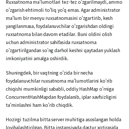
Ruxsatnoma ma'lumotlari tez-tez o'zgarilmaydi, ammo
o'zgarish ehtimoli to'liq yo'q emas. Agar administrator
ma'lum bir menyu ruxsatnomasini o'zgartirib, kesh
yangilanmasa, foydalanuvchilar o'zgarishdan oldingi
ruxsatnoma bilan davom etadilar. Buni oldini olish
uchun administrator sahifasida ruxsatnoma
o'zgartirilgandan so'ng darhol keshni qaytadan yuklash
imkoniyatini amalga oshirdik.
Shuningdek, bir vaqtning o'zida bir necha
foydalanuvchilar ruxsatnoma ma'lumotlarini ko'rib
chiqishi mumkinligi sababli, oddiy HashMap o'rniga
ConcurrentHashMapdan foydalanib, iplar xavfsizligini
ta'minlashni ham ko'rib chiqdik.
Hozirgi tuzilma bitta server muhitiga asoslangan holda
loyihalashtirilgan. Bitta instansiyada dastur xotirasida