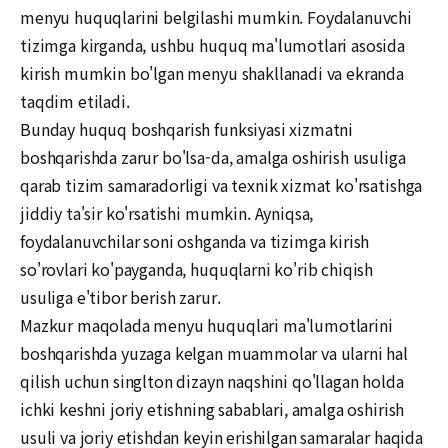
menyu huquqlarini belgilashi mumkin. Foydalanuvchi
tizimga kirganda, ushbu huquq ma'lumotlari asosida
kirish mumkin bo'lgan menyu shakllanadi va ekranda
taqdim etiladi.
Bunday huquq boshqarish funksiyasi xizmatni
boshqarishda zarur bo'lsa-da, amalga oshirish usuliga
qarab tizim samaradorligi va texnik xizmat ko'rsatishga
jiddiy ta'sir ko'rsatishi mumkin. Ayniqsa,
foydalanuvchilar soni oshganda va tizimga kirish
so'rovlari ko'payganda, huquqlarni ko'rib chiqish
usuliga e'tibor berish zarur.
Mazkur maqolada menyu huquqlari ma'lumotlarini
boshqarishda yuzaga kelgan muammolar va ularni hal
qilish uchun singlton dizayn naqshini qo'llagan holda
ichki keshni joriy etishning sabablari, amalga oshirish
usuli va joriy etishdan keyin erishilgan samaralar haqida