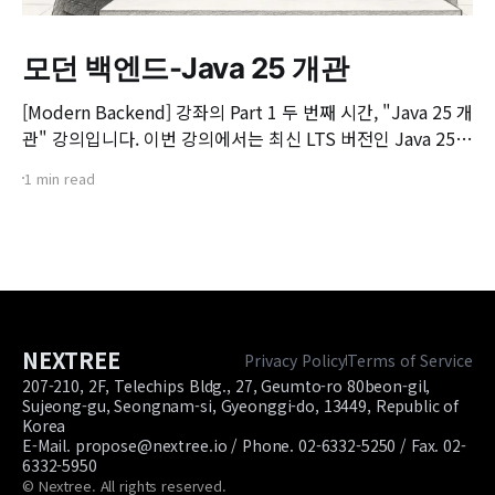
모던 백엔드-Java 25 개관
[Modern Backend] 강좌의 Part 1 두 번째 시간, "Java 25 개
관" 강의입니다. 이번 강의에서는 최신 LTS 버전인 Java 25의
핵심 변화와 실무 개발자가 꼭 알아야 할 주요 JEP(JDK
1 min read
Enhancement Proposal) 기능들을 살펴봅니다. 📌 주요 학
습 내용: * Java 25의 출시 개요 및 LTS 지원 방향 * 구조화된
동시성(Structured Concurrency)
NEXTREE
Privacy Policy
Terms of Service
207-210, 2F, Telechips Bldg., 27, Geumto-ro 80beon-gil,
Sujeong-gu, Seongnam-si, Gyeonggi-do, 13449, Republic of
Korea
E-Mail. propose@nextree.io / Phone. 02-6332-5250 / Fax. 02-
6332-5950
© Nextree. All rights reserved.