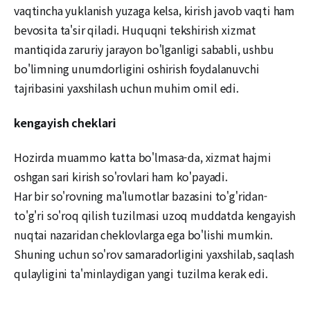
vaqtincha yuklanish yuzaga kelsa, kirish javob vaqti ham
bevosita ta'sir qiladi. Huquqni tekshirish xizmat
mantiqida zaruriy jarayon bo'lganligi sababli, ushbu
bo'limning unumdorligini oshirish foydalanuvchi
tajribasini yaxshilash uchun muhim omil edi.
kengayish cheklari
Hozirda muammo katta bo'lmasa-da, xizmat hajmi
oshgan sari kirish so'rovlari ham ko'payadi.
Har bir so'rovning ma'lumotlar bazasini to'g'ridan-
to'g'ri so'roq qilish tuzilmasi uzoq muddatda kengayish
nuqtai nazaridan cheklovlarga ega bo'lishi mumkin.
Shuning uchun so'rov samaradorligini yaxshilab, saqlash
qulayligini ta'minlaydigan yangi tuzilma kerak edi.