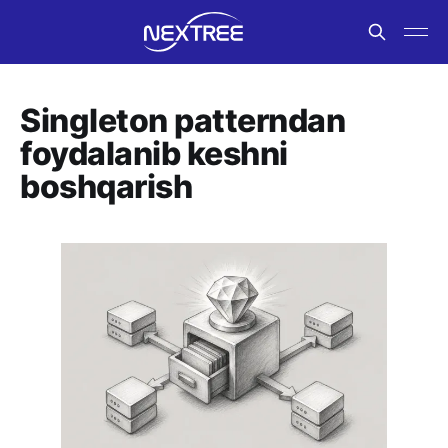
Singleton patterndan
foydalanib keshni
boshqarish