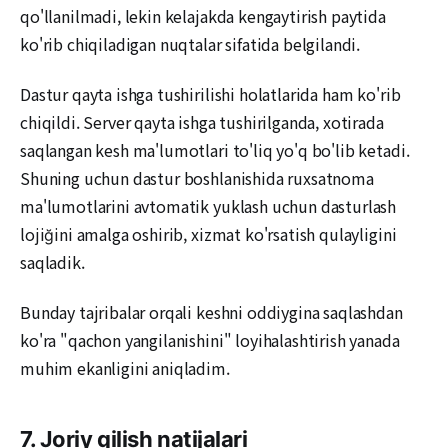
qo'llanilmadi, lekin kelajakda kengaytirish paytida
ko'rib chiqiladigan nuqtalar sifatida belgilandi.
Dastur qayta ishga tushirilishi holatlarida ham ko'rib
chiqildi. Server qayta ishga tushirilganda, xotirada
saqlangan kesh ma'lumotlari to'liq yo'q bo'lib ketadi.
Shuning uchun dastur boshlanishida ruxsatnoma
ma'lumotlarini avtomatik yuklash uchun dasturlash
lojiğini amalga oshirib, xizmat ko'rsatish qulayligini
saqladik.
Bunday tajribalar orqali keshni oddiygina saqlashdan
ko'ra "qachon yangilanishini" loyihalashtirish yanada
muhim ekanligini aniqladim.
7. Joriy qilish natijalari