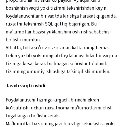
boshlanish vaqti yoki tizimni tekshirishdan keyin
foydalanuvchilar bir vaqtda kirishga harakat qilganida,
ruxsatni tekshirish SQL qattiq bajarilgan. Bu
ma'lumotlar bazasi yuklanishini oshirish sababchisi
bo‘lishi mumkin.
Albatta, bitta so'rov o'z-o'zidan katta xarajat emas.
Lekin yuzlab yoki minglab foydalanuvchilar bir vaqtda
tizimga kirsa, kerak bo'lmagan so'rovlar to'planib,
tizimning umumiy ishlashiga ta'sir qilishi mumkin.
Javob vaqti oshdi
Foydalanuvchi tizimga kirgach, birinchi ekran
ko‘rsatilishi uchun ruxsatnoma ma'lumotlarini olish
tugallangan bo‘lishi kerak.
Ma'lumotlar bazasining javob tezligi sekinlashsa yoki