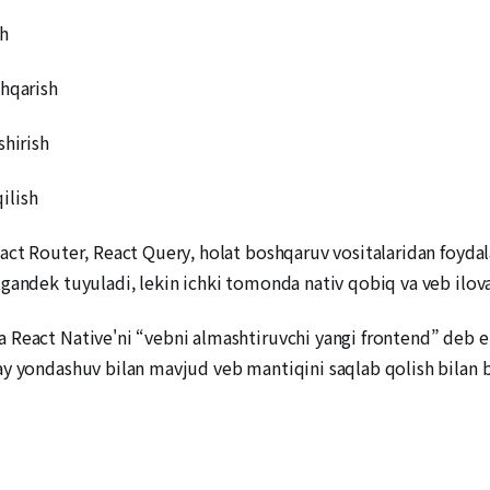
sh
shqarish
shirish
qilish
act Router, React Query, holat boshqaruv vositalaridan foydal
andek tuyuladi, lekin ichki tomonda nativ qobiq va veb ilovasi
 React Native'ni “vebni almashtiruvchi yangi frontend” deb e
ay yondashuv bilan mavjud veb mantiqini saqlab qolish bilan b