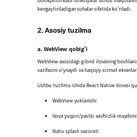
kengaytiriladigan sohalar sifatida ko'riladi.
2. Asosiy tuzilma
a. WebView qobig'i
WebView asosidagi gibrid ilovaning boshlanis
vazifasini o'ynaydi va haqiqiy xizmat ekranl
Ushbu tuzilma ichida React Native ilovasi quy
WebView yuklanishi
Ilova yuqori/pastki xavfsizlik maydon
Nativ splash nazorati