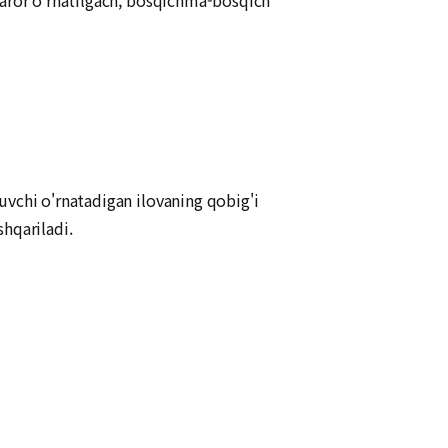
uvchi o'rnatadigan ilovaning qobig'i
hqariladi.