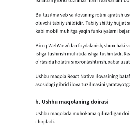
Bu tuzilma veb va ilovaning rolini ajratish u
oluvchi tabiiy shildidir. Tabiiy shiltiy hujja
kabi mobil muhitga yaqin funksiyalarni bajar
Biroq WebView'dan foydalanish, shunchaki veb 
ishga tushirish muhitida ishga tushiriladi, R
o'rtasida holatni sinxronlashtirish, xabar uzat
Ushbu maqola React Native ilovasining batafs
asosidagi gibrid ilova tuzilmasini yaratayotg
b. Ushbu maqolaning doirasi
Ushbu maqolada muhokama qilinadigan doira gib
chiqiladi.