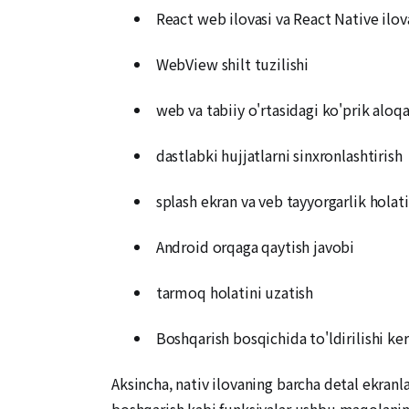
React web ilovasi va React Native ilova
WebView shilt tuzilishi
web va tabiiy o'rtasidagi ko'prik aloq
dastlabki hujjatlarni sinxronlashtirish
splash ekran va veb tayyorgarlik holat
Android orqaga qaytish javobi
tarmoq holatini uzatish
Boshqarish bosqichida to'ldirilishi ker
Aksincha, nativ ilovaning barcha detal ekranl
boshqarish kabi funksiyalar ushbu maqolaning