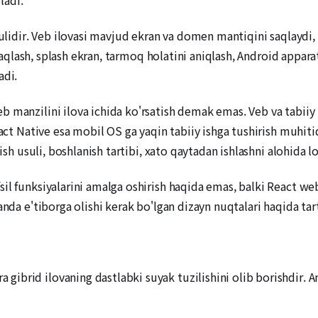
sulidir. Veb ilovasi mavjud ekran va domen mantiqini saqlaydi,
t saqlash, splash ekran, tarmoq holatini aniqlash, Android appar
adi.
manzilini ilova ichida ko'rsatish demak emas. Veb va tabiiy t
eact Native esa mobil OS ga yaqin tabiiy ishga tushirish muhit
ish usuli, boshlanish tartibi, xato qaytadan ishlashni alohida lo
il funksiyalarini amalga oshirish haqida emas, balki React we
anda e'tiborga olishi kerak bo'lgan dizayn nuqtalari haqida ta
rid ilovaning dastlabki suyak tuzilishini olib borishdir. Aniq