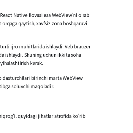
 React Native ilovasi esa WebView'ni o'rab
at orqaga qaytish, xavfsiz zona boshqaruvi
urli ijro muhitlarida ishlaydi. Veb brauzer
ida ishlaydi. Shuning uchun ikkita soha
yihalashtirish kerak.
b dasturchilari birinchi marta WebView
rtibga soluvchi maqoladir.
rog'i, quyidagi jihatlar atrofida ko'rib