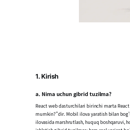
1. Kirish
a. Nima uchun gibrid tuzilma?
React web dasturchilari birinchi marta Reac
mumkin?”dir. Mobil ilova yaratish bilan bog'
ilovasida marshrutlash, huquq boshqaruvi, ho
ishlatish gibrid tuzilması ham real variant bo'