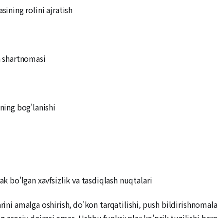
sining rolini ajratish
a shartnomasi
ining bog'lanishi
ak bo'lgan xavfsizlik va tasdiqlash nuqtalari
arini amalga oshirish, do'kon tarqatilishi, push bildirishnomala
 asosiy doirasi emas. Ushbu funksiyalar ko'prik tuzilishi bar