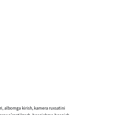
ri, albomga kirish, kamera ruxsatini
qaror o'rnatilgach, bosqichma-bosqich