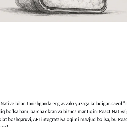
t Native bilan tanishganda eng avvalo yuzaga keladigan savol 
liq bo'lsa ham, barcha ekran va biznes mantiqini React Native
lat boshqaruvi, API integratsiya oqimi mavjud bo'lsa, bu Rea
ladi.