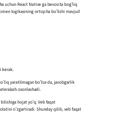
yiha uchun React Native ga bevosita bog'liq
 domen logikasining ortiqcha bo'lishi mavjud
i kerak.
'liq yaratilmagan bo'lsa-da, javobgarlik
lateralash osonlashadi.
bilishiga hojat yo'q. Veb faqat
atini o'zgartiradi. Shunday qilib, veb faqat