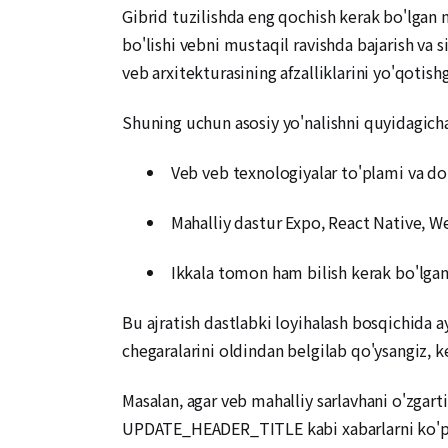
Gibrid tuzilishda eng qochish kerak bo'lgan n
bo'lishi vebni mustaqil ravishda bajarish va 
veb arxitekturasining afzalliklarini yo'qotishg
Shuning uchun asosiy yo'nalishni quyidagich
Veb veb texnologiyalar to'plami va dom
Mahalliy dastur Expo, React Native, W
Ikkala tomon ham bilish kerak bo'lgan 
Bu ajratish dastlabki loyihalash bosqichida 
chegaralarini oldindan belgilab qo'ysangiz, ke
Masalan, agar veb mahalliy sarlavhani o'zgart
UPDATE_HEADER_TITLE kabi xabarlarni ko'prikk