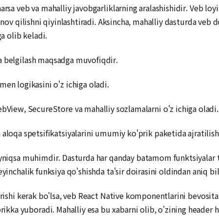
arsa veb va mahalliy javobgarliklarning aralashishidir. Veb lo
sinov qilishni qiyinlashtiradi. Aksincha, mahalliy dasturda veb
a olib keladi.
a belgilash maqsadga muvofiqdir.
en logikasini o'z ichiga oladi.
ebView, SecureStore va mahalliy sozlamalarni o'z ichiga oladi.
aloqa spetsifikatsiyalarini umumiy ko'prik paketida ajratilish
ayniqsa muhimdir. Dasturda har qanday batamom funktsiyalar to
yinchalik funksiya qo'shishda ta'sir doirasini oldindan aniq bi
irishi kerak bo'lsa, veb React Native komponentlarini bevosita 
a yuboradi. Mahalliy esa bu xabarni olib, o'zining header hol