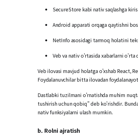
SecureStore kabi nativ saqlashga kiri
Android apparati orqaga qaytishni bo
NetInfo asosidagi tarmoq holatini tek
Veb va nativ o'rtasida xabarlarni o'rta 
Veb ilovasi mavjud holatga o'xshab React, Re
Foydalanuvchilar bitta ilovadan foydalanayotg
Dastlabki tuzilmani o'rnatishda muhim nuqta
tushirish uchun qobiq” deb ko'rishdir. Bund
nativ funksiyalarni ulash mumkin.
b. Rolni ajratish