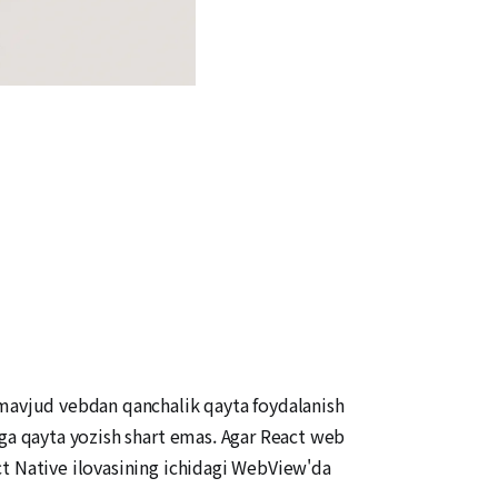
“mavjud vebdan qanchalik qayta foydalanish
'ga qayta yozish shart emas. Agar React web
ct Native ilovasining ichidagi WebView'da