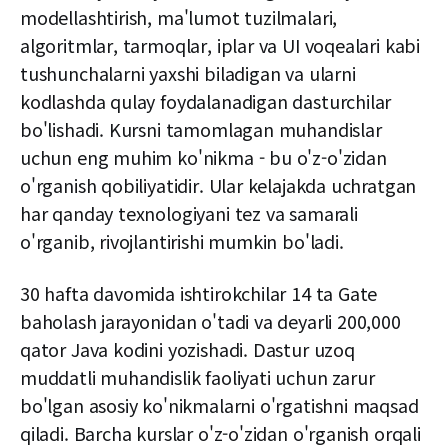
modellashtirish, ma'lumot tuzilmalari,
algoritmlar, tarmoqlar, iplar va UI voqealari kabi
tushunchalarni yaxshi biladigan va ularni
kodlashda qulay foydalanadigan dasturchilar
bo'lishadi. Kursni tamomlagan muhandislar
uchun eng muhim ko'nikma - bu o'z-o'zidan
o'rganish qobiliyatidir. Ular kelajakda uchratgan
har qanday texnologiyani tez va samarali
o'rganib, rivojlantirishi mumkin bo'ladi.
30 hafta davomida ishtirokchilar 14 ta Gate
baholash jarayonidan o'tadi va deyarli 200,000
qator Java kodini yozishadi. Dastur uzoq
muddatli muhandislik faoliyati uchun zarur
bo'lgan asosiy ko'nikmalarni o'rgatishni maqsad
qiladi. Barcha kurslar o'z-o'zidan o'rganish orqali