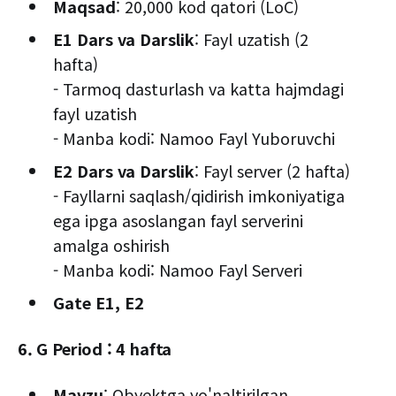
Maqsad
: 20,000 kod qatori (LoC)
E1 Dars va Darslik
: Fayl uzatish (2
hafta)
- Tarmoq dasturlash va katta hajmdagi
fayl uzatish
- Manba kodi: Namoo Fayl Yuboruvchi
E2 Dars va Darslik
: Fayl server (2 hafta)
- Fayllarni saqlash/qidirish imkoniyatiga
ega ipga asoslangan fayl serverini
amalga oshirish
- Manba kodi: Namoo Fayl Serveri
Gate E1, E2
6. G Period : 4 hafta
Mavzu
: Obyektga yo'naltirilgan