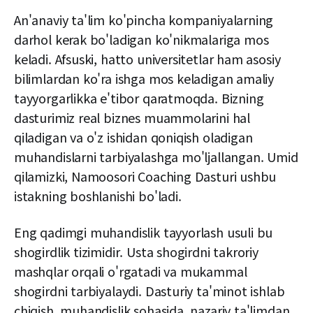
An'anaviy ta'lim ko'pincha kompaniyalarning
darhol kerak bo'ladigan ko'nikmalariga mos
keladi. Afsuski, hatto universitetlar ham asosiy
bilimlardan ko'ra ishga mos keladigan amaliy
tayyorgarlikka e'tibor qaratmoqda. Bizning
dasturimiz real biznes muammolarini hal
qiladigan va o'z ishidan qoniqish oladigan
muhandislarni tarbiyalashga mo'ljallangan. Umid
qilamizki, Namoosori Coaching Dasturi ushbu
istakning boshlanishi bo'ladi.
Eng qadimgi muhandislik tayyorlash usuli bu
shogirdlik tizimidir. Usta shogirdni takroriy
mashqlar orqali o'rgatadi va mukammal
shogirdni tarbiyalaydi. Dasturiy ta'minot ishlab
chiqish, muhandislik sohasida, nazariy ta'limdan