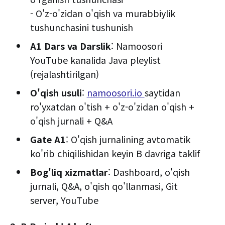
- O'z-o'zidan o'qish va murabbiylik
tushunchasini tushunish
A1 Dars va Darslik
: Namoosori
YouTube kanalida Java pleylist
(rejalashtirilgan)
O'qish usuli
:
namoosori.io
saytidan
ro'yxatdan o'tish + o'z-o'zidan o'qish +
o'qish jurnali + Q&A
Gate A1
: O'qish jurnalining avtomatik
ko'rib chiqilishidan keyin B davriga taklif
Bog'liq xizmatlar
: Dashboard, o'qish
jurnali, Q&A, o'qish qo'llanmasi, Git
server, YouTube