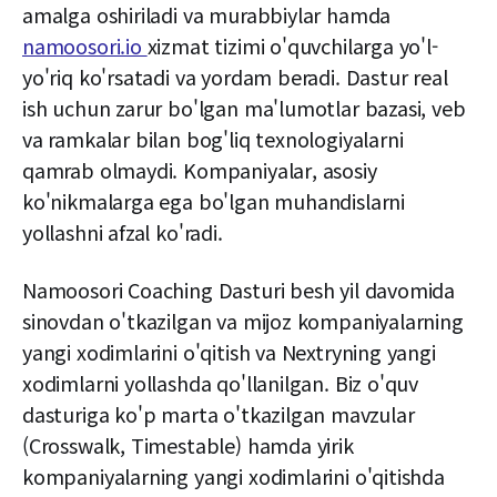
amalga oshiriladi va murabbiylar hamda
namoosori.io
xizmat tizimi o'quvchilarga yo'l-
yo'riq ko'rsatadi va yordam beradi. Dastur real
ish uchun zarur bo'lgan ma'lumotlar bazasi, veb
va ramkalar bilan bog'liq texnologiyalarni
qamrab olmaydi. Kompaniyalar, asosiy
ko'nikmalarga ega bo'lgan muhandislarni
yollashni afzal ko'radi.
Namoosori Coaching Dasturi besh yil davomida
sinovdan o'tkazilgan va mijoz kompaniyalarning
yangi xodimlarini o'qitish va Nextryning yangi
xodimlarni yollashda qo'llanilgan. Biz o'quv
dasturiga ko'p marta o'tkazilgan mavzular
(Crosswalk, Timestable) hamda yirik
kompaniyalarning yangi xodimlarini o'qitishda