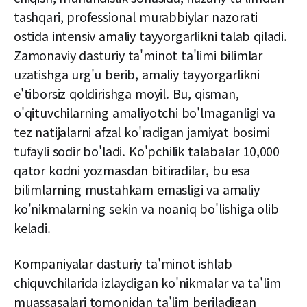
tashqari, professional murabbiylar nazorati
ostida intensiv amaliy tayyorgarlikni talab qiladi.
Zamonaviy dasturiy ta'minot ta'limi bilimlar
uzatishga urg'u berib, amaliy tayyorgarlikni
e'tiborsiz qoldirishga moyil. Bu, qisman,
o'qituvchilarning amaliyotchi bo'lmaganligi va
tez natijalarni afzal ko'radigan jamiyat bosimi
tufayli sodir bo'ladi. Ko'pchilik talabalar 10,000
qator kodni yozmasdan bitiradilar, bu esa
bilimlarning mustahkam emasligi va amaliy
ko'nikmalarning sekin va noaniq bo'lishiga olib
keladi.
Kompaniyalar dasturiy ta'minot ishlab
chiquvchilarida izlaydigan ko'nikmalar va ta'lim
muassasalari tomonidan ta'lim beriladigan