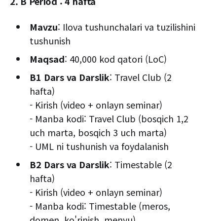
2. B Period : 4 hafta
Mavzu
: Ilova tushunchalari va tuzilishini
tushunish
Maqsad
: 40,000 kod qatori (LoC)
B1 Dars va Darslik
: Travel Club (2
hafta)
- Kirish (video + onlayn seminar)
- Manba kodi: Travel Club (bosqich 1,2
uch marta, bosqich 3 uch marta)
- UML ni tushunish va foydalanish
B2 Dars va Darslik
: Timestable (2
hafta)
- Kirish (video + onlayn seminar)
- Manba kodi: Timestable (meros,
domen, ko'rinish, menyu)