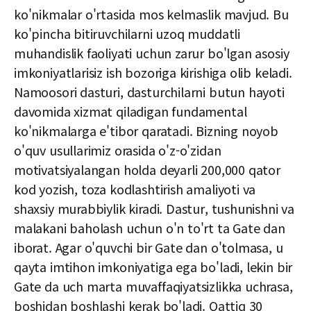
ko'nikmalar o'rtasida mos kelmaslik mavjud. Bu
ko'pincha bitiruvchilarni uzoq muddatli
muhandislik faoliyati uchun zarur bo'lgan asosiy
imkoniyatlarisiz ish bozoriga kirishiga olib keladi.
Namoosori dasturi, dasturchilarni butun hayoti
davomida xizmat qiladigan fundamental
ko'nikmalarga e'tibor qaratadi. Bizning noyob
o'quv usullarimiz orasida o'z-o'zidan
motivatsiyalangan holda deyarli 200,000 qator
kod yozish, toza kodlashtirish amaliyoti va
shaxsiy murabbiylik kiradi. Dastur, tushunishni va
malakani baholash uchun o'n to'rt ta Gate dan
iborat. Agar o'quvchi bir Gate dan o'tolmasa, u
qayta imtihon imkoniyatiga ega bo'ladi, lekin bir
Gate da uch marta muvaffaqiyatsizlikka uchrasa,
boshidan boshlashi kerak bo'ladi. Qattiq 30