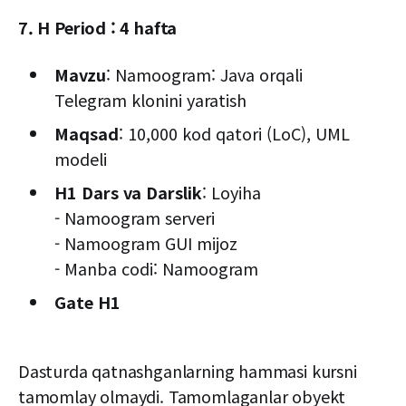
7. H Period : 4 hafta
Mavzu
: Namoogram: Java orqali
Telegram klonini yaratish
Maqsad
: 10,000 kod qatori (LoC), UML
modeli
H1 Dars va Darslik
: Loyiha
- Namoogram serveri
- Namoogram GUI mijoz
- Manba codi: Namoogram
Gate H1
Dasturda qatnashganlarning hammasi kursni
tamomlay olmaydi. Tamomlaganlar obyekt