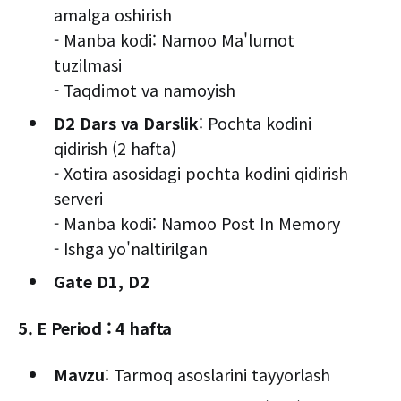
amalga oshirish
- Manba kodi: Namoo Ma'lumot
tuzilmasi
- Taqdimot va namoyish
D2 Dars va Darslik
: Pochta kodini
qidirish (2 hafta)
- Xotira asosidagi pochta kodini qidirish
serveri
- Manba kodi: Namoo Post In Memory
- Ishga yo'naltirilgan
Gate D1, D2
5. E Period : 4 hafta
Mavzu
: Tarmoq asoslarini tayyorlash