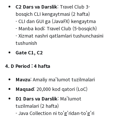
C2 Dars va Darslik
: Travel Club 3-
bosqich CLI kengaytmasi (2 hafta)
- CLI dan GUI ga (JavaFX) kengaytma
- Manba kodi: Travel Club (5-bosqich)
- Xizmat nashri qatlamlari tushunchasini
tushunish
Gate C1, C2
4. D Period : 4 hafta
Mavzu
: Amaliy ma'lumot tuzilmalari
Maqsad
: 20,000 kod qatori (LoC)
D1 Dars va Darslik
: Ma'lumot
tuzilmalari (2 hafta)
- Java Collection ni to'g'ridan-to'g'ri