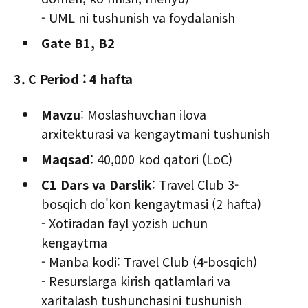
- UML ni tushunish va foydalanish
Gate B1, B2
3. C Period : 4 hafta
Mavzu
: Moslashuvchan ilova
arxitekturasi va kengaytmani tushunish
Maqsad
: 40,000 kod qatori (LoC)
C1 Dars va Darslik
: Travel Club 3-
bosqich do'kon kengaytmasi (2 hafta)
- Xotiradan fayl yozish uchun
kengaytma
- Manba kodi: Travel Club (4-bosqich)
- Resurslarga kirish qatlamlari va
xaritalash tushunchasini tushunish