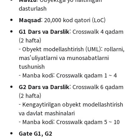
dasturlash
Maqsad
: 20,000 kod qatori (LoC)
G1 Dars va Darslik
: Crosswalk 4 qadam
(2 hafta)
- Obyekt modellashtirish (UML): rollarni,
mas'uliyatlarni va munosabatlarni
tushunish
- Manba kodi: Crosswalk qadam 1 ~ 4
G2 Dars va Darslik
: Crosswalk 6 qadam
(2 hafta)
- Kengaytirilgan obyekt modellashtirish
va davlat mashinalari
- Manba kodi: Crosswalk qadam 5 ~ 10
Gate G1, G2