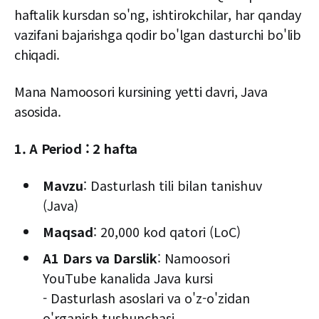
haftalik kursdan so'ng, ishtirokchilar, har qanday
vazifani bajarishga qodir bo'lgan dasturchi bo'lib
chiqadi.
Mana Namoosori kursining yetti davri, Java
asosida.
1. A Period : 2 hafta
Mavzu
: Dasturlash tili bilan tanishuv
(Java)
Maqsad
: 20,000 kod qatori (LoC)
A1 Dars va Darslik
: Namoosori
YouTube kanalida Java kursi
- Dasturlash asoslari va o'z-o'zidan
o'rganish tushunchasi