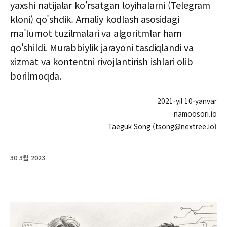
yaxshi natijalar ko'rsatgan loyihalarni (Telegram
kloni) qo'shdik. Amaliy kodlash asosidagi
ma'lumot tuzilmalari va algoritmlar ham
qo'shildi. Murabbiylik jarayoni tasdiqlandi va
xizmat va kontentni rivojlantirish ishlari olib
borilmoqda.
2021-yil 10-yanvar
namoosori.io
Taeguk Song (tsong@nextree.io)
30 3월 2023