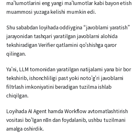
ma'lumotlarini eng yangi ma'lumotlar kabi bayon etish
muammosi yuzaga kelishi mumkin edi.
Shu sababdan loyihada oddiygina “javoblarni yaratish”
jarayonidan tashqari yaratilgan javoblarni alohida
tekshiradigan Verifier qatlamini qo'shishga qaror
qilingan.
Ya'ni, LLM tomonidan yaratilgan natijalarni yana bir bor
tekshirib, ishonchliligi past yoki noto'g'ri javoblarni
filtrlash imkoniyatini beradigan tuzilma ishlab
chiqilgan.
Loyihada AI Agent hamda Workflow avtomatlashtirish
vositasi bo'lgan n8n dan foydalanib, ushbu tuzilmani
amalga oshirdik.