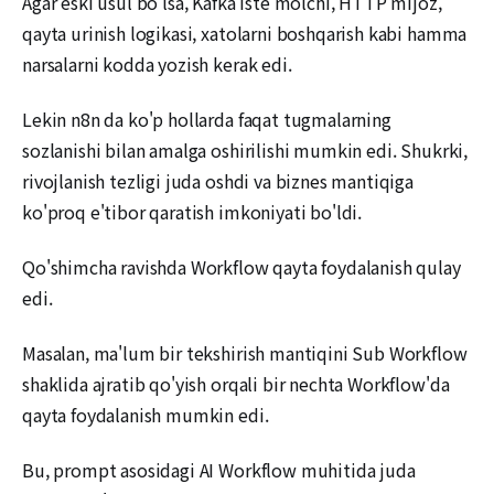
Agar eski usul bo'lsa, Kafka iste'molchi, HTTP mijoz,
qayta urinish logikasi, xatolarni boshqarish kabi hamma
narsalarni kodda yozish kerak edi.
Lekin n8n da ko'p hollarda faqat tugmalarning
sozlanishi bilan amalga oshirilishi mumkin edi. Shukrki,
rivojlanish tezligi juda oshdi va biznes mantiqiga
ko'proq e'tibor qaratish imkoniyati bo'ldi.
Qo'shimcha ravishda Workflow qayta foydalanish qulay
edi.
Masalan, ma'lum bir tekshirish mantiqini Sub Workflow
shaklida ajratib qo'yish orqali bir nechta Workflow'da
qayta foydalanish mumkin edi.
Bu, prompt asosidagi AI Workflow muhitida juda