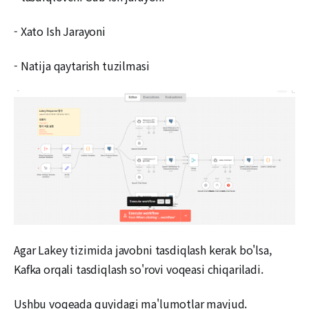
- Xato Ish Jarayoni
- Natija qaytarish tuzilmasi
Agar Lakey tizimida javobni tasdiqlash kerak bo'lsa,
Kafka orqali tasdiqlash so'rovi voqeasi chiqariladi.
Ushbu voqeada quyidagi ma'lumotlar mavjud.