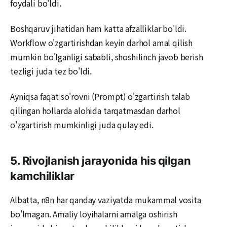
foydali bo'ldi.
Boshqaruv jihatidan ham katta afzalliklar bo'ldi.
Workflow o'zgartirishdan keyin darhol amal qilish
mumkin bo'lganligi sababli, shoshilinch javob berish
tezligi juda tez bo'ldi.
Ayniqsa faqat so'rovni (Prompt) o'zgartirish talab
qilingan hollarda alohida tarqatmasdan darhol
o'zgartirish mumkinligi juda qulay edi.
5. Rivojlanish jarayonida his qilgan
kamchiliklar
Albatta, n8n har qanday vaziyatda mukammal vosita
bo'lmagan. Amaliy loyihalarni amalga oshirish