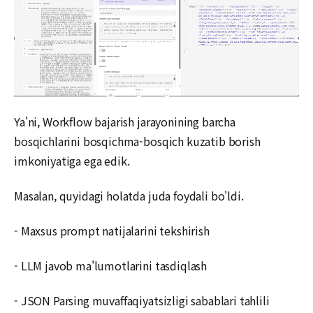
Ya'ni, Workflow bajarish jarayonining barcha
bosqichlarini bosqichma-bosqich kuzatib borish
imkoniyatiga ega edik.
Masalan, quyidagi holatda juda foydali bo'ldi.
- Maxsus prompt natijalarini tekshirish
- LLM javob ma'lumotlarini tasdiqlash
- JSON Parsing muvaffaqiyatsizligi sabablari tahlili