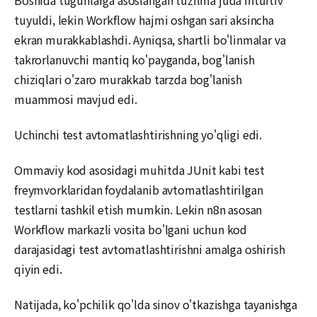
Boshida tugunlarga asoslangan tuzilma juda intuitiv
tuyuldi, lekin Workflow hajmi oshgan sari aksincha
ekran murakkablashdi. Ayniqsa, shartli bo'linmalar va
takrorlanuvchi mantiq ko'payganda, bog'lanish
chiziqlari o'zaro murakkab tarzda bog'lanish
muammosi mavjud edi.
Uchinchi test avtomatlashtirishning yo'qligi edi.
Ommaviy kod asosidagi muhitda JUnit kabi test
freymvorklaridan foydalanib avtomatlashtirilgan
testlarni tashkil etish mumkin. Lekin n8n asosan
Workflow markazli vosita bo'lgani uchun kod
darajasidagi test avtomatlashtirishni amalga oshirish
qiyin edi.
Natijada, ko'pchilik qo'lda sinov o'tkazishga tayanishga