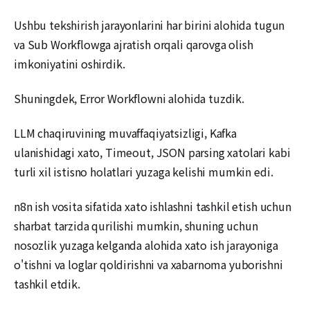
Ushbu tekshirish jarayonlarini har birini alohida tugun
va Sub Workflowga ajratish orqali qarovga olish
imkoniyatini oshirdik.
Shuningdek, Error Workflowni alohida tuzdik.
LLM chaqiruvining muvaffaqiyatsizligi, Kafka
ulanishidagi xato, Timeout, JSON parsing xatolari kabi
turli xil istisno holatlari yuzaga kelishi mumkin edi.
n8n ish vosita sifatida xato ishlashni tashkil etish uchun
sharbat tarzida qurilishi mumkin, shuning uchun
nosozlik yuzaga kelganda alohida xato ish jarayoniga
o'tishni va loglar qoldirishni va xabarnoma yuborishni
tashkil etdik.