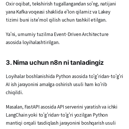
Oxir oqibat, tekshirish tugallangandan so'ng, natijani
yana Kafka voqeasi shaklida e'lon qilamiz va Lakey
tizimi buni iste'mol qilish uchun tashkil etilgan.
Ya'ni, umumiy tuzilma Event-Driven Architecture
asosida loyihalashtirilgan.
3. Nima uchun n8n ni tanladingiz
Loyihalar boshlanishida Python asosida to'g'ridan-to'g'ri
AI ish jarayonini amalga oshirish usuli ham ko'rib
chiqildi.
Masalan, FastAPI asosida API serverini yaratish va ichki
LangChain yoki to'g'ridan-to'g'ri yozilgan Python
mantiqi orqali tasdiqlash jarayonini boshqarish usuli