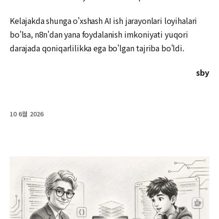
Kelajakda shunga o'xshash AI ish jarayonlari loyihalari
bo'lsa, n8n'dan yana foydalanish imkoniyati yuqori
darajada qoniqarlilikka ega bo'lgan tajriba bo'ldi.
sby
10 6월 2026