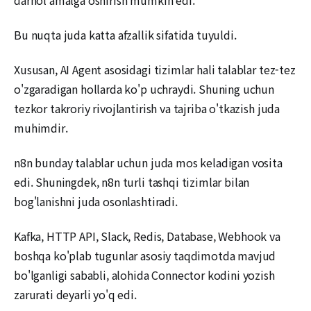
Bu nuqta juda katta afzallik sifatida tuyuldi.
Xususan, AI Agent asosidagi tizimlar hali talablar tez-tez
o'zgaradigan hollarda ko'p uchraydi. Shuning uchun
tezkor takroriy rivojlantirish va tajriba o'tkazish juda
muhimdir.
n8n bunday talablar uchun juda mos keladigan vosita
edi. Shuningdek, n8n turli tashqi tizimlar bilan
bog'lanishni juda osonlashtiradi.
Kafka, HTTP API, Slack, Redis, Database, Webhook va
boshqa ko'plab tugunlar asosiy taqdimotda mavjud
bo'lganligi sababli, alohida Connector kodini yozish
zarurati deyarli yo'q edi.