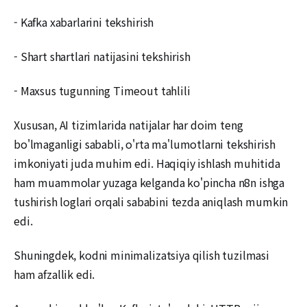
- Kafka xabarlarini tekshirish
- Shart shartlari natijasini tekshirish
- Maxsus tugunning Timeout tahlili
Xususan, AI tizimlarida natijalar har doim teng
bo'lmaganligi sababli, o'rta ma'lumotlarni tekshirish
imkoniyati juda muhim edi. Haqiqiy ishlash muhitida
ham muammolar yuzaga kelganda ko'pincha n8n ishga
tushirish loglari orqali sababini tezda aniqlash mumkin
edi.
Shuningdek, kodni minimalizatsiya qilish tuzilmasi
ham afzallik edi.