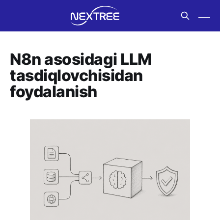
N8n asosidagi LLM
tasdiqlovchisidan
foydalanish