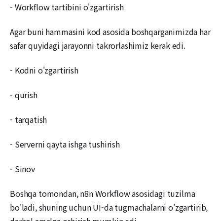
- Workflow tartibini o'zgartirish
Agar buni hammasini kod asosida boshqarganimizda har
safar quyidagi jarayonni takrorlashimiz kerak edi.
- Kodni o'zgartirish
- qurish
- tarqatish
- Serverni qayta ishga tushirish
- Sinov
Boshqa tomondan, n8n Workflow asosidagi tuzilma
bo'ladi, shuning uchun UI-da tugmachalarni o'zgartirib,
darhol amalga oshirish mumkin edi.