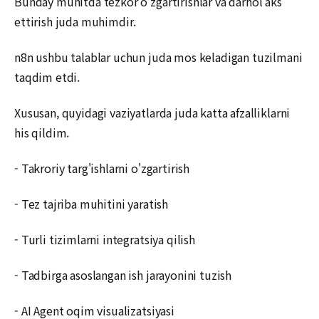
Bunday muhitda tezkor o'zgartirishlar va darhol aks
ettirish juda muhimdir.
n8n ushbu talablar uchun juda mos keladigan tuzilmani
taqdim etdi.
Xususan, quyidagi vaziyatlarda juda katta afzalliklarni
his qildim.
- Takroriy targ'ishlarni o'zgartirish
- Tez tajriba muhitini yaratish
- Turli tizimlarni integratsiya qilish
- Tadbirga asoslangan ish jarayonini tuzish
- AI Agent oqim visualizatsiyasi