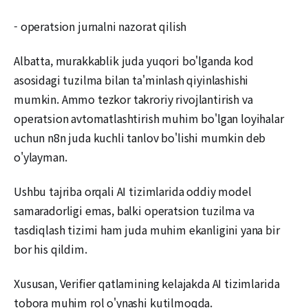
- operatsion jurnalni nazorat qilish
Albatta, murakkablik juda yuqori bo'lganda kod
asosidagi tuzilma bilan ta'minlash qiyinlashishi
mumkin. Ammo tezkor takroriy rivojlantirish va
operatsion avtomatlashtirish muhim bo'lgan loyihalar
uchun n8n juda kuchli tanlov bo'lishi mumkin deb
o'ylayman.
Ushbu tajriba orqali AI tizimlarida oddiy model
samaradorligi emas, balki operatsion tuzilma va
tasdiqlash tizimi ham juda muhim ekanligini yana bir
bor his qildim.
Xususan, Verifier qatlamining kelajakda AI tizimlarida
tobora muhim rol o'ynashi kutilmoqda.