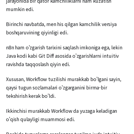
jarayonida bir qator kamchiliklarni ham kuzatish
mumkin edi.
Birinchi navbatda, men his qilgan kamchilik versiya
boshqaruvining qiyinligi edi.
n8n ham o'zgarish tarixini saqlash imkoniga ega, lekin
Java kodi kabi Git Diff asosida o'zgarishlarni intuitiv
ravishda taqqoslash qiyin edi.
Xususan, Workflow tuzilishi murakkab bo'lgani sayin,
qaysi tugun sozlamalari o'zgarganini birma-bir
tekshirish kerak bo'ldi.
Ikkinchisi murakkab Workflow da yuzaga keladigan
o'qish qulayligi muammosi edi.