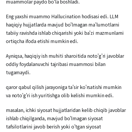
muammolar paydo bo‘la boshladi.
Eng yaxshi muammo Hallucination hodisasi edi. LLM
haqiqiy hujjatlarda mavjud bo'lmagan ma'lumotlarni
tabiiy ravishda ishlab chiqarishi yoki ba'zi mazmunlarni
ortiqcha ifoda etishi mumkin edi.
Ayniqsa, haqiqiy ish muhiti sharoitida noto'g'ri javoblar
oddiy foydalanuvchi tajribasi muammosi bilan
tugamaydi.
qaror qabul qilish jarayoniga ta'sir ko'rsatishi mumkin
va noto'g'ri ish yuritishga olib kelishi mumkin edi.
masalan, ichki siyosat hujjatlaridan kelib chiqib javoblar
ishlab chiqilganda, mavjud bo'lmagan siyosat
tafsilotlarini javob berish yoki o'tgan siyosat