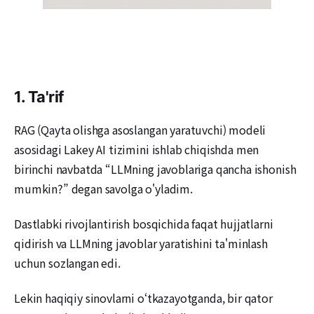
1. Ta'rif
RAG (Qayta olishga asoslangan yaratuvchi) modeli
asosidagi Lakey AI tizimini ishlab chiqishda men
birinchi navbatda “LLMning javoblariga qancha ishonish
mumkin?” degan savolga o'yladim.
Dastlabki rivojlantirish bosqichida faqat hujjatlarni
qidirish va LLMning javoblar yaratishini ta'minlash
uchun sozlangan edi.
Lekin haqiqiy sinovlarni o‘tkazayotganda, bir qator