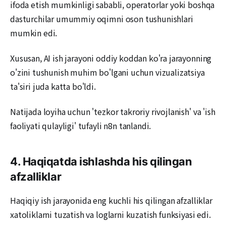
ifoda etish mumkinligi sababli, operatorlar yoki boshqa
dasturchilar umummiy oqimni oson tushunishlari
mumkin edi.
Xususan, AI ish jarayoni oddiy koddan ko'ra jarayonning
o'zini tushunish muhim bo'lgani uchun vizualizatsiya
ta'siri juda katta bo'ldi.
Natijada loyiha uchun 'tezkor takroriy rivojlanish' va 'ish
faoliyati qulayligi' tufayli n8n tanlandi.
4. Haqiqatda ishlashda his qilingan
afzalliklar
Haqiqiy ish jarayonida eng kuchli his qilingan afzalliklar
xatoliklarni tuzatish va loglarni kuzatish funksiyasi edi.