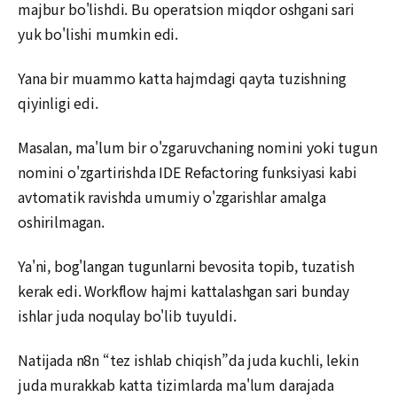
majbur bo'lishdi. Bu operatsion miqdor oshgani sari
yuk bo'lishi mumkin edi.
Yana bir muammo katta hajmdagi qayta tuzishning
qiyinligi edi.
Masalan, ma'lum bir o'zgaruvchaning nomini yoki tugun
nomini o'zgartirishda IDE Refactoring funksiyasi kabi
avtomatik ravishda umumiy o'zgarishlar amalga
oshirilmagan.
Ya'ni, bog'langan tugunlarni bevosita topib, tuzatish
kerak edi. Workflow hajmi kattalashgan sari bunday
ishlar juda noqulay bo'lib tuyuldi.
Natijada n8n “tez ishlab chiqish”da juda kuchli, lekin
juda murakkab katta tizimlarda ma'lum darajada