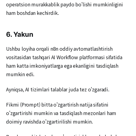
operatsion murakkablik paydo bo'lishi mumkinligini
ham boshdan kechirdik.
6. Yakun
Ushbu loyiha orqali n8n oddiy avtomatlashtirish
vositasidan tashqari AI Workflow platformasi sifatida
ham katta imkoniyatlarga ega ekanligini tasdiqlash
mumkin edi.
Ayniqsa, AI tizimlari talablar juda tez o'zgaradi.
Fikrni (Prompt) bitta o'zgartirish natija sifatini
o'zgartirishi mumkin va tasdiqlash mezonlari ham
doimiy ravishda o'zgartirilishi mumkin.