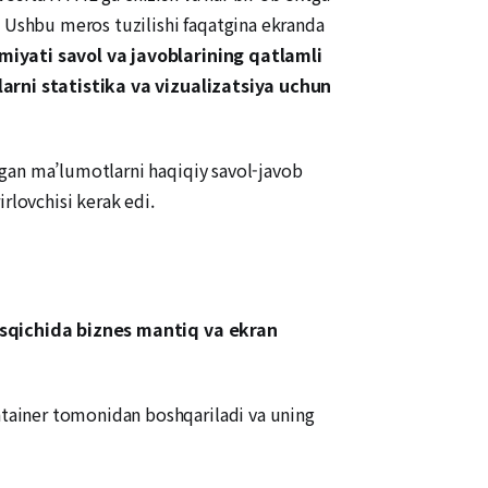
. Ushbu meros tuzilishi faqatgina ekranda
miyati savol va javoblarining qatlamli
arni statistika va vizualizatsiya uchun
ngan ma’lumotlarni haqiqiy savol-javob
rlovchisi kerak edi.
osqichida biznes mantiq va ekran
tainer tomonidan boshqariladi va uning