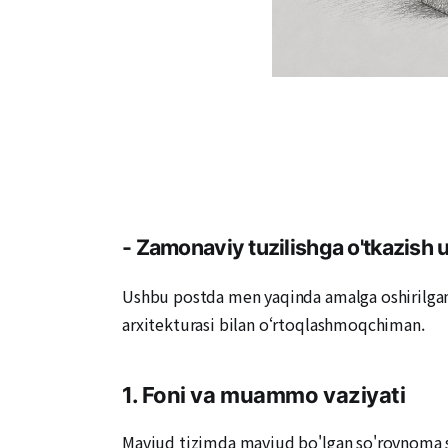
-
Zamonaviy tuzilishga o'tkazish u
Ushbu postda men yaqinda amalga oshirilgan lo
arxitekturasi bilan o‘rtoqlashmoqchiman.
1. Foni va muammo vaziyati
Mavjud tizimda mavjud bo'lgan so'rovnoma sha