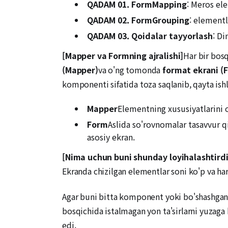
QADAM 01.
FormMapping
: Meros ele
QADAM 02.
FormGrouping
: elementl
QADAM 03.
Qoidalar tayyorlash
: Di
[Mapper va Formning ajralishi]
Har bir bos
(Mapper)
va o'ng tomonda
format ekrani (
komponenti sifatida toza saqlanib, qayta ish
Mapper
Elementning xususiyatlarini o
Form
Aslida so'rovnomalar tasavvur q
asosiy ekran.
[Nima uchun buni shunday loyihalashtirdi
Ekranda chizilgan elementlar soni ko'p va har
Agar buni bitta komponent yoki bo'shashgan tu
bosqichida istalmagan yon ta'sirlarni yuzaga k
edi.