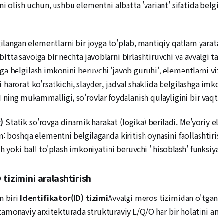
i olish uchun, ushbu elementni albatta 'variant' sifatida belgi
ilangan elementlarni bir joyga to'plab, mantiqiy qatlam yaratam
, bitta savolga bir nechta javoblarni birlashtiruvchi va avvalgi
 belgilash imkonini beruvchi 'javob guruhi', elementlarni vizu
arorat ko'rsatkichi, slayder, jadval shaklida belgilashga imkon
 ning mukammalligi, so'rovlar foydalanish qulayligini bir vaqt
)
Statik so'rovga dinamik harakat (logika) beriladi. Me'yoriy 
n: boshqa elementni belgilaganda kiritish oynasini faollashtir
h yoki ball to'plash imkoniyatini beruvchi ' hisoblash' funksiya
tizimini aralashtirish
n biri
Identifikator(ID) tizimi
Avvalgi meros tizimidan o'tga
monaviy arxitekturada strukturaviy L/Q/O har bir holatini an