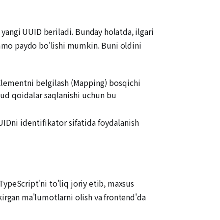
a yangi UUID beriladi. Bunday holatda, ilgari
mmo paydo bo'lishi mumkin. Buni oldini
Elementni belgilash (Mapping) bosqichi
jud qoidalar saqlanishi uchun bu
Dni identifikator sifatida foydalanish
ypeScript'ni to'liq joriy etib, maxsus
kirgan ma'lumotlarni olish va frontend'da