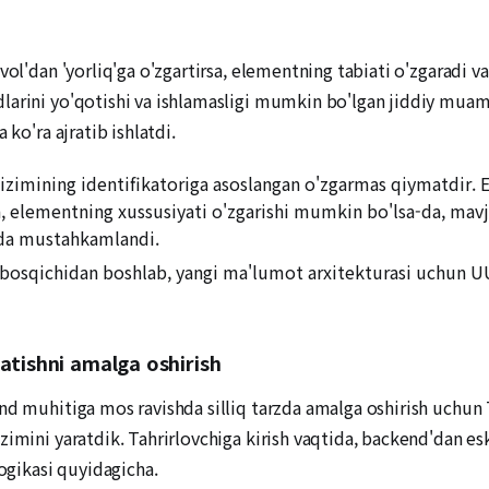
vol'dan 'yorliq'ga o'zgartirsa, elementning tabiati o'zgaradi v
dlarini yo'qotishi va ishlamasligi mumkin bo'lgan jiddiy mua
 ko'ra ajratib ishlatdi.
zimining identifikatoriga asoslangan o'zgarmas qiymatdir. 
da, elementning xussusiyati o'zgarishi mumkin bo'lsa-da, mav
ida mustahkamlandi.
 bosqichidan boshlab, yangi ma'lumot arxitekturasi uchun UUI
atishni amalga oshirish
nd muhitiga mos ravishda silliq tarzda amalga oshirish uchun T
zimini yaratdik. Tahrirlovchiga kirish vaqtida, backend'dan es
logikasi quyidagicha.