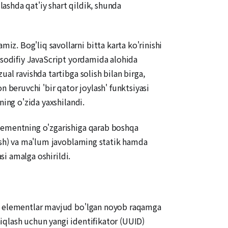
lashda qat'iy shart qildik, shunda
iz. Bog'liq savollarni bitta karta ko'rinishi
 tasodifiy JavaScript yordamida alohida
al ravishda tartibga solish bilan birga,
 beruvchi 'bir qator joylash' funktsiyasi
ning o'zida yaxshilandi.
elementning o'zgarishiga qarab boshqa
ish) va ma'lum javoblarning statik hamda
si amalga oshirildi.
n elementlar mavjud bo'lgan noyob raqamga
iqlash uchun yangi identifikator (UUID)