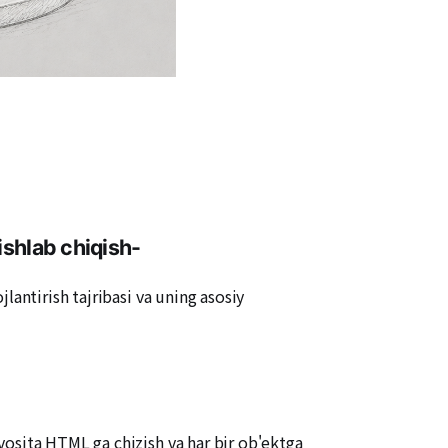
ishlab chiqish
-
lantirish tajribasi va uning asosiy
vosita HTML ga chizish va har bir ob'ektga