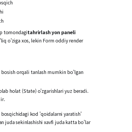
osqich
hi
ch
hap tomondagi
tahrirlash yon paneli
iq o'ziga xos, lekin Form oddiy render
ri bosish orqali tanlash mumkin bo'lgan
lab holat (State) o'zgarishlari yuz beradi.
ir.
 bosqichidagi kod 'qoidalarni yaratish'
n juda sekinlashishi xavfi juda katta bo'lar