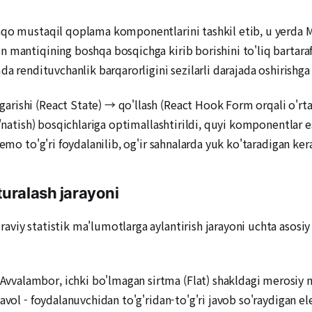
aqo mustaqil qoplama komponentlarini tashkil etib, u yerda 
 mantiqining boshqa bosqichga kirib borishini to'liq bartara
da rendituvchanlik barqarorligini sezilarli darajada oshirishg
rishi (React State) → qo'llash (React Hook Form orqali o'rta
o'natish) bosqichlariga optimallashtirildi, quyi komponentlar 
emo to'g'ri foydalanilib, og'ir sahnalarda yuk ko'taradigan ker
turalash jarayoni
viy statistik ma'lumotlarga aylantirish jarayoni uchta asosi
Avvalambor, ichki bo'lmagan sirtma (Flat) shakldagi merosiy m
avol - foydalanuvchidan to'g'ridan-to'g'ri javob so'raydigan e