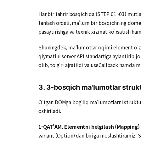
Har bir tahrir bosqichida (STEP 01~03) mutl
tanlash orqali, ma'lum bir bosqichning domen
pasaytirishga va texnik xizmat ko'rsatish ham
Shuningdek, ma'lumotlar oqimi element o'zga
qiymatini server API standartiga aylantirib j
olib, to'g'ri ajratildi va useCallback hamda m
3. 3-bosqich ma'lumotlar struk
O'tgan DOMga bog'liq ma'lumotlarni struktura
oshiriladi.
1-QAT'AM. Elementni belgilash (Mapping)
variant (Option) dan biriga moslashtiramiz. S