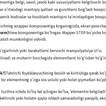
mentiga belgi, savol, javob kabi xususiyatlarni belgilovchi b
ar o'rtasidagi mantiqiy qatlam va guruhlarni bog'lash bosqic
namik hodisalar va hisoblash mantiqini ta'minlaydigan bosqi
qichning wrapper komponentiga kirganingizda, ekran yana c
Form)
View komponentiga bo'lingan. Mapper STEP bo'yicha to'l
latish mumkinligini oshirdi.
'zgartirish yoki harakatlarni beruvchi manipulyatsiya UI'si.
ilinadi va muharrir burchagida elementlarni to'g'ridan-to'g'
k?]
Tahrirchi foydalanuvchining bosish va kiritishiga qarab ko'p
 bir elementning o'ziga xos uslubi yoki holat qiymatlari ko'pd
zilma ichida to'liq hal qilingan bo'lsa, 'elementni belgilash'
eltirishi yoki holatni qayta ishlash samaradorligi pasayib, ekra