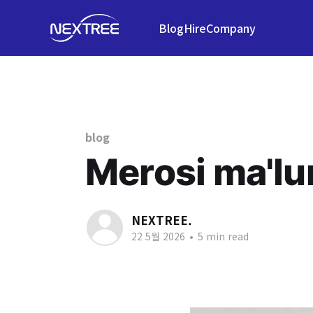
Blog
Hire
Company
blog
Merosi ma'lu
NEXTREE.
22 5월 2026
•
5 min read