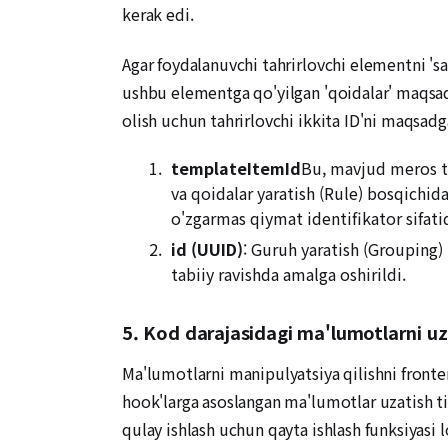
kerak edi.
Agar foydalanuvchi tahrirlovchi elementni 'sa
ushbu elementga qo'yilgan 'qoidalar' maqsa
olish uchun tahrirlovchi ikkita ID'ni maqsadga
templateItemId
Bu, mavjud meros ti
va qoidalar yaratish (Rule) bosqichi
o'zgarmas qiymat identifikator sifat
id
(UUID)
: Guruh yaratish (Grouping)
tabiiy ravishda amalga oshirildi.
5. Kod darajasidagi ma'lumotlarni uz
Ma'lumotlarni manipulyatsiya qilishni fronte
hook'larga asoslangan ma'lumotlar uzatish ti
qulay ishlash uchun qayta ishlash funksiyasi 