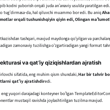
ib kodni yuborish orqali juda an'anaviy usulda yaratilgan edi
mo tug'dirmasa-da, hal qiluvchi muammo bor edi. Bu aniq
Aha
umotlar orqali
tushunish
qiyin qiyin edi
,
Olingan ma'lumotl
o‘tkazishdan tashqari, mavjud maydonga qo‘yilgan va parchala
adigan zamonaviy tuzilishga o‘zgartiradigan yangi format tahri
kturasi va qat’iy qiziqishlardan ajratish
rlovchi sifatida, eng muhim qism shundaki,
Har bir tahrir b
arni qat'iy ajratishdir
edi.
h eng yuqori darajadagi konteyner bo'lgan TemplateEditorCon
entlar mustaqil ravishda joylashtirilgan tuzilma mavjud.