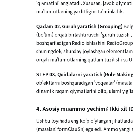
'qiymatini' anglatadi. Xususan, javob qiymatin
ma'lumotlarning yaxlitligini ta'minladik.
Qadam 02. Guruh yaratish (Grouping)
Belg
(bo'lim) orqali birlashtiruvchi 'guruh tuzish'
boshqariladigan Radio ishlashini RadioGroupga
shuningdek, shunday joylashgan elementlarni h
orqali ma'lumotlarning qatlam tuzilishi va UI
STEP 03. Qoidalarni yaratish (Rule Making
ob'ektlarni boshqaradigan 'voqealar' (masala
dinamik raqam qiymatlarini olib, ularni yig'is
4. Asosiy muammo yechimi: Ikki xil ID 
Ushbu loyihada eng ko'p o'ylangan jihatlarda
(masalan: formClauSn) ega edi. Ammo yangi za