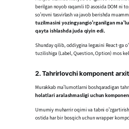
berilgan noyob raqamli ID asosida DOM ni top
so'rovni tasvirlash va javob berishda muam
tuzilmasini yozing
yangi
o'rganilgan ma'l
qayta ishlash
da
juda
qiyin edi.
Shunday qilib, oddiygina legasini React-ga 
tuzilishiga (Label, Question, Option) mos kel
2. Tahrirlovchi komponent arxite
Murakkab ma'lumotlarni boshqaradigan tahri
holatlari aralashmasligi uchun komponentl
Umumiy muharrir oqimi va tabni o'zgartiris
ostida har bir bosqich uchun wrapper kompon