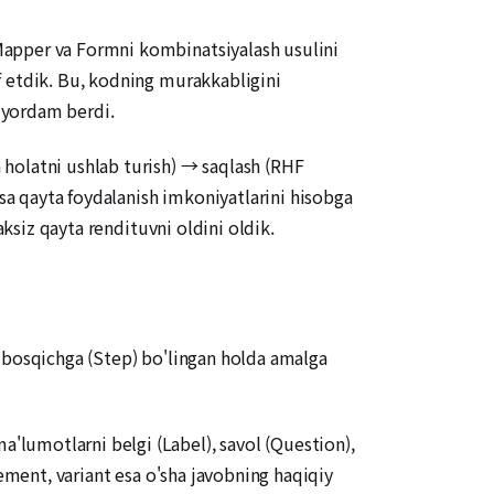
Mapper va Formni kombinatsiyalash usulini
f etdik. Bu, kodning murakkabligini
a yordam berdi.
 holatni ushlab turish) → saqlash (RHF
esa qayta foydalanish imkoniyatlarini hisobga
aksiz qayta rendituvni oldini oldik.
y bosqichga (Step) bo'lingan holda amalga
a'lumotlarni belgi (Label), savol (Question),
lement, variant esa o'sha javobning haqiqiy