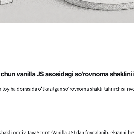
chun vanilla JS asosidagi so'rovnoma shaklini 
yiha doirasida o‘tkazilgan so‘rovnoma shakli tahrirchisi rivoj
kli oddiy JavaScript (Vanilla JS) dan foydalanib, ekranni be