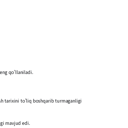
ng qo'llaniladi.
 tarixini to'liq boshqarib turmaganligi
igi mavjud edi.