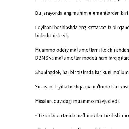
Bu jarayonda eng muhim elementlardan biri ma
Loyihani boshlashda eng katta vazifa bir qanc
birlashtirish edi.
Muammo oddiy ma'lumotlarni ko'chirishdan ibo
DBMS va ma'lumotlar modeli ham farq qilard
Shuningdek, har bir tizimda har kuni ma'lumo
Xususan, loyiha boshqaruv ma'lumotlari xusus
Masalan, quyidagi muammo mavjud edi.
- Tizimlar o'rtasida ma'lumotlar tuzilishi m