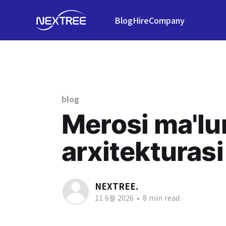
Blog
Hire
Company
blog
Merosi ma'lu
arxitekturasi
NEXTREE.
11 6월 2026
•
8 min read