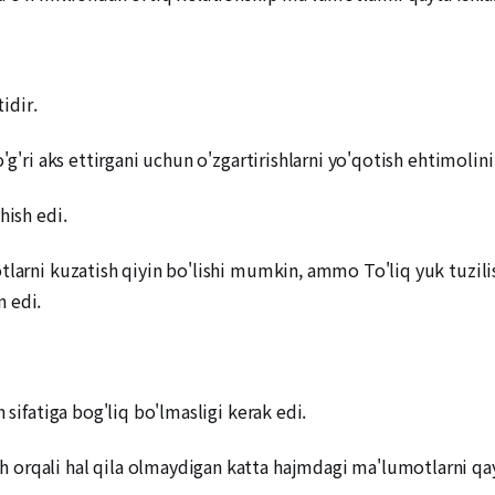
idir.
'g'ri aks ettirgani uchun o'zgartirishlarni yo'qotish ehtimolini
hish edi.
otlarni kuzatish qiyin bo'lishi mumkin, ammo To'liq yuk tuzi
 edi.
 sifatiga bog'liq bo'lmasligi kerak edi.
 orqali hal qila olmaydigan katta hajmdagi ma'lumotlarni qa