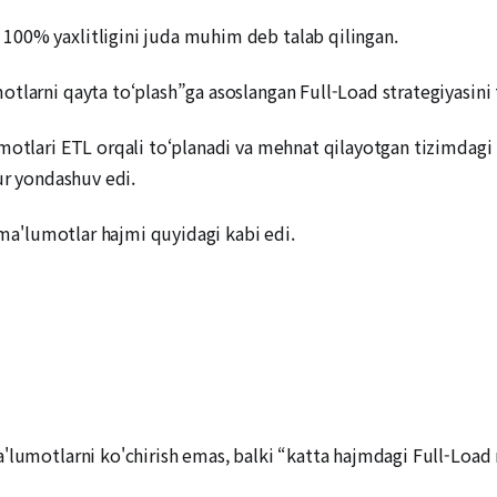
100% yaxlitligini juda muhim deb talab qilingan.
tlarni qayta to‘plash”ga asoslangan Full-Load strategiyasini 
motlari ETL orqali to‘planadi va mehnat qilayotgan tizimdagi 
ur yondashuv edi.
n ma'lumotlar hajmi quyidagi kabi edi.
'lumotlarni ko'chirish emas, balki “katta hajmdagi Full-Load