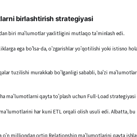
arni birlashtirish strategiyasi
an biri ma'lumotlar yaxlitligini mutlaqo ta'minlash edi.
iklarga ega bo'lsa-da, o'zgarishlar yo'qotilishi yoki istisno h
lar tuzilishi murakkab bo'lganligi sababli, ba'zi ma'lumotlar 
ha ma'lumotlarni qayta to'plash uchun Full-Load strategiyasi 
a'lumotlarini har kuni ETL orqali olish usuli edi. Albatta, b
a o'n milliondan ortiq Relationship ma'lumotlarini qayta ishla