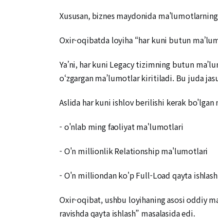
Xususan, biznes maydonida ma'lumotlarning 
Oxir-oqibatda loyiha “har kuni butun ma’lumo
Ya’ni, har kuni Legacy tizimning butun ma’lu
o‘zgargan ma’lumotlar kiritiladi. Bu juda jas
Aslida har kuni ishlov berilishi kerak bo'lga
- o'nlab ming faoliyat ma'lumotlari
- O'n millionlik Relationship ma'lumotlari
- O'n milliondan ko'p Full-Load qayta ishlash
Oxir-oqibat, ushbu loyihaning asosi oddiy ma
ravishda qayta ishlash” masalasida edi.