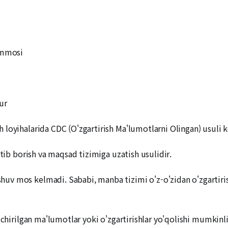
ammosi
rur
loyihalarida CDC (O'zgartirish Ma'lumotlarni Olingan) usuli ke
atib borish va maqsad tizimiga uzatish usulidir.
v mos kelmadi. Sababi, manba tizimi o'z-o'zidan o'zgartirish
'chirilgan ma'lumotlar yoki o'zgartirishlar yo'qolishi mumkinl