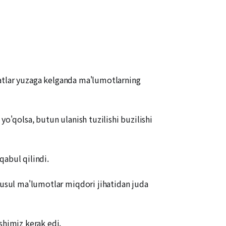
olatlar yuzaga kelganda ma'lumotlarning
yo'qolsa, butun ulanish tuzilishi buzilishi
qabul qilindi.
u usul ma'lumotlar miqdori jihatidan juda
shimiz kerak edi.