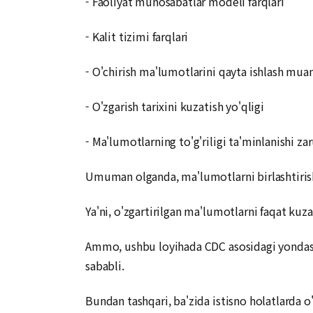
- Faoliyat munosabatlar modeli farqlari
- Kalit tizimi farqlari
- O'chirish ma'lumotlarini qayta ishlash mu
- O'zgarish tarixini kuzatish yo'qligi
- Ma'lumotlarning to'g'riligi ta'minlanishi za
Umuman olganda, ma'lumotlarni birlashtirish 
Ya'ni, o'zgartirilgan ma'lumotlarni faqat kuz
Ammo, ushbu loyihada CDC asosidagi yondashu
sababli.
Bundan tashqari, ba'zida istisno holatlarda o