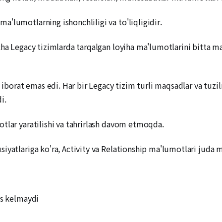
'lumotlarning ishonchliligi va to'liqligidir.
ha Legacy tizimlarda tarqalgan loyiha ma'lumotlarini bitta mar
rat emas edi. Har bir Legacy tizim turli maqsadlar va tuzilm
i.
tlar yaratilishi va tahrirlash davom etmoqda.
iyatlariga ko'ra, Activity va Relationship ma'lumotlari juda 
os kelmaydi