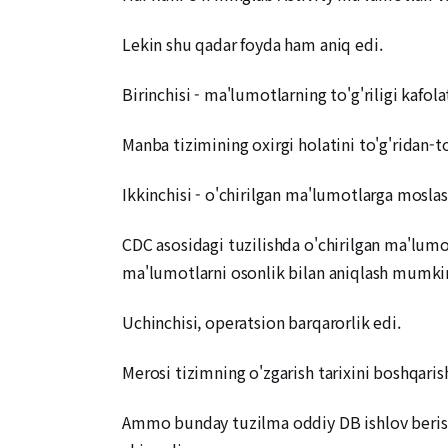
Lekin shu qadar foyda ham aniq edi.
Birinchisi - ma'lumotlarning to'g'riligi kafolat
Manba tizimining oxirgi holatini to'g'ridan-to
Ikkinchisi - o'chirilgan ma'lumotlarga moslas
CDC asosidagi tuzilishda o'chirilgan ma'lum
ma'lumotlarni osonlik bilan aniqlash mumkin
Uchinchisi, operatsion barqarorlik edi.
Merosi tizimning o'zgarish tarixini boshqarish
Ammo bunday tuzilma oddiy DB ishlov berish