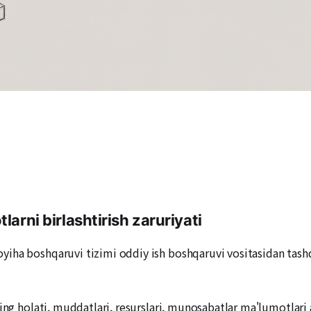
larni birlashtirish zaruriyati
iha boshqaruvi tizimi oddiy ish boshqaruvi vositasidan tash
ing holati, muddatlari, resurslari, munosabatlar ma'lumotlari a