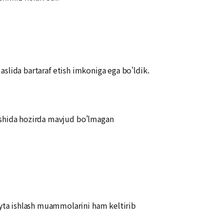
 aslida bartaraf etish imkoniga ega bo'ldik.
lishida hozirda mavjud bo'lmagan
yta ishlash muammolarini ham keltirib