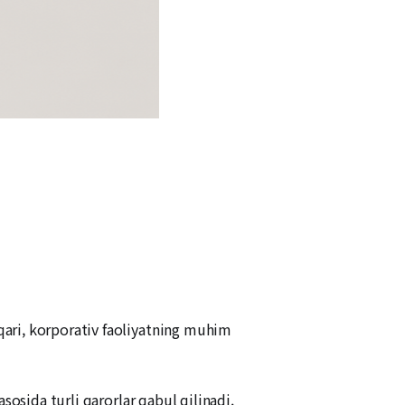
qari, korporativ faoliyatning muhim
sosida turli qarorlar qabul qilinadi.