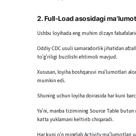
2. Full-Load asosidagi ma'lumotl
Ushbu loyihada eng muhim dizayn falsafalarid
Oddiy CDC usuli samaradorlik jihatidan afzall
to'g'riligi buzilishi ehtimoli mavjud.
Xususan, loyiha boshqaruvi ma'lumotlari aloqa
mumkin edi.
Shuning uchun loyiha doirasida har kuni barc
Ya'ni, manba tizimining Source Table butun m
katta yuklamani keltirib chiqaradi.
Har kuni o'n minglab Activity ma'lumotlari v