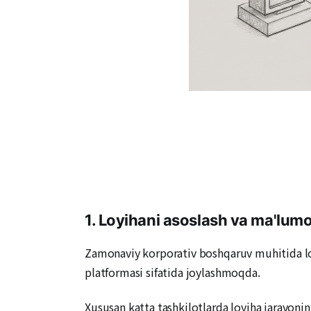
1. Loyihani asoslash va ma'lumot
Zamonaviy korporativ boshqaruv muhitida loy
platformasi sifatida joylashmoqda.
Xususan katta tashkilotlarda loyiha jarayonin