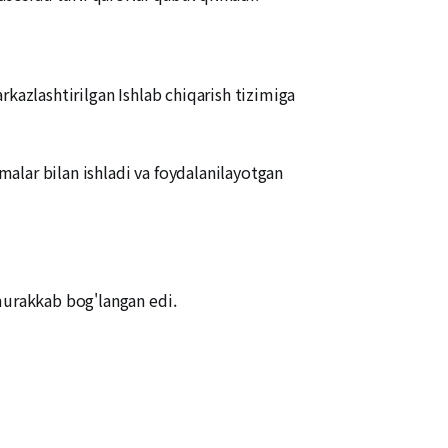
kazlashtirilgan Ishlab chiqarish tizimiga
alar bilan ishladi va foydalanilayotgan
murakkab bog'langan edi.