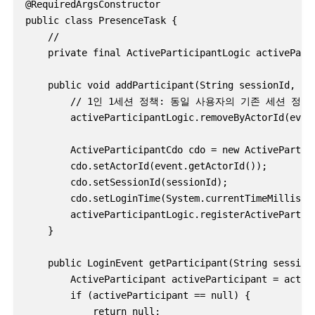
@RequiredArgsConstructor

public class PresenceTask {

    //

    private final ActiveParticipantLogic activeParti
    public void addParticipant(String sessionId, Log
        // 1인 1세션 정책: 동일 사용자의 기존 세션 정
        activeParticipantLogic.removeByActorId(event
        ActiveParticipantCdo cdo = new ActivePartici
        cdo.setActorId(event.getActorId());

        cdo.setSessionId(sessionId);

        cdo.setLoginTime(System.currentTimeMillis())
        activeParticipantLogic.registerActivePartici
    }

    public LoginEvent getParticipant(String sessionI
        ActiveParticipant activeParticipant = active
        if (activeParticipant == null) {

            return null;
