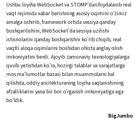
Ushbu loyiha WebSocket va STOMP'dan foydalanib real
vaqt rejimida xabar berishning asosiy oqimini o'zimiz
amalga oshirib, framework ortida sessiya qanday
boshqarilishini, WebSocket'da sessiya uzilishi
istisnolarini qanday boshqarishni ko'rib chiqib, real
vaqtli aloqa oqimlarini boshidan ohista anglay olish
imkoniyatini berdi. Ajoyib zamonaviy texnologiyalarga
quvib yetishdan ko'ra, hozirgi talablar va xarajatlarga
mos ma'lumotlar bazasi bilan muammolarni hal
qilishda, oddiy arxitekturaning loyiha saqlanishining
afzalliklarini yana bir bor o'rganish imkoniyatiga ega
bo'ldik.
BigJumbo