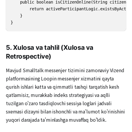
    public boolean isCitizenOnline(String citizenId)
        return activeParticipantLogic.existsByActorI
    }

}
5. Xulosa va tahlil (Xulosa va
Retrospective)
Mavjud Smalltalk messenjer tizimini zamonaviy Vizend
platformasining Loopin messenjer xizmatini qayta
qurish ishlari katta va qimmatli tashqi tarqatish kesh
qatlamisiz, murakkab indeks strategiyasi va aqlli
tuzilgan o'zaro tasdiqlovchi sessiya loglari jadvali
sxemasi dizayni bilan ishonchli va ma'lumot ko'rinishini
yuqori darajada ta'minlashga muvaffaq bo'ldik.