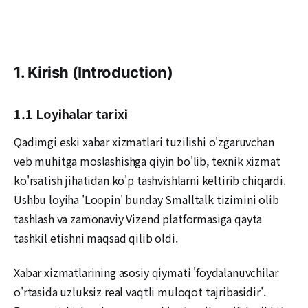
1. Kirish (Introduction)
1.1 Loyihalar tarixi
Qadimgi eski xabar xizmatlari tuzilishi o'zgaruvchan
veb muhitga moslashishga qiyin bo'lib, texnik xizmat
ko'rsatish jihatidan ko'p tashvishlarni keltirib chiqardi.
Ushbu loyiha 'Loopin' bunday Smalltalk tizimini olib
tashlash va zamonaviy Vizend platformasiga qayta
tashkil etishni maqsad qilib oldi.
Xabar xizmatlarining asosiy qiymati 'foydalanuvchilar
o'rtasida uzluksiz real vaqtli muloqot tajribasidir'.