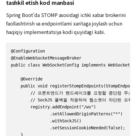
tashkil etish kod manbasi
Spring Boot'da STOMP asosidagi ichki xabar brokerini
faollashtirish va endpointlarni xaritaga joylash uchun
haqiqiy implementatsiya kodi quyidagi kabi.
@Configuration

@EnableWebSocketMessageBroker

public class WebSocketConfig implements WebSocketMes
    @Override

    public void registerStompEndpoints(StompEndpoint
        // 프론트엔드가 핸드셰이크를 요청할 종단점 주소 
        // SockJS 폴백을 적용하여 웹소켓이 차단된 프
        registry.addEndpoint("/ws")

                .setAllowedOriginPatterns("*")

                .withSockJS()

                .setSessionCookieNeeded(false);

    }
