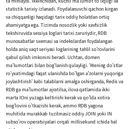
ta'minlaydi. Ikkinchidan, kuchli ma'lumot to'liqligi va
statistik tarixiy izlanadi. Foydalanuvchi qachon kirgan
va chiqqanligi haqidagi tarix oddiy holatdan ortiq
ahamiyatga ega. Tizimda nosozlik yoki xavfsizlik
tekshiruvida sessiya loglari tarixi zaruriydir, RDB
munosabatlar sxemasi va indekslardan foydalangan
holda aniq vaqt seriyasi loglarining tahlil so'rovlarini
qabul qilish imkonini beradi. Uchtan, domen
ma'lumotlari bilan bog'lanish qulayligi. 'Mening do'stlar
ro'yxatimdagi faqat ulanishda bo'lgan a'zolarni yuqoriga
joylashtirish' kabi talablarni amalga oshirganda, Redis va
RDB ga ma'lumotlar ajratilsa, ilova qatlamida ikki
marta IOni yuzaga keltirishi kerak va qo'lda xotira
bog'lovini o'tkazishi kerak, ammo RDB yagona
muhitida murakkab tuzilmasiz oddiy JOIN yoki IN
subso'rov operatsiyalari orqali millisekund ichida hal