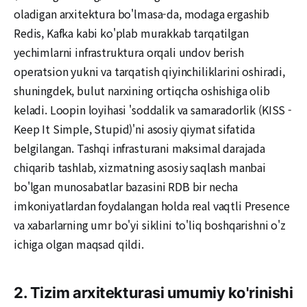
oladigan arxitektura bo'lmasa-da, modaga ergashib
Redis, Kafka kabi ko'plab murakkab tarqatilgan
yechimlarni infrastruktura orqali undov berish
operatsion yukni va tarqatish qiyinchiliklarini oshiradi,
shuningdek, bulut narxining ortiqcha oshishiga olib
keladi. Loopin loyihasi 'soddalik va samaradorlik (KISS -
Keep It Simple, Stupid)'ni asosiy qiymat sifatida
belgilangan. Tashqi infrasturani maksimal darajada
chiqarib tashlab, xizmatning asosiy saqlash manbai
bo'lgan munosabatlar bazasini RDB bir necha
imkoniyatlardan foydalangan holda real vaqtli Presence
va xabarlarning umr bo'yi siklini to'liq boshqarishni o'z
ichiga olgan maqsad qildi.
2. Tizim arxitekturasi umumiy ko'rinishi