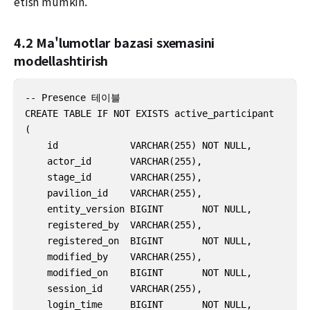
etish mumkin.
4.2 Ma'lumotlar bazasi sxemasini
modellashtirish
-- Presence 테이블

CREATE TABLE IF NOT EXISTS active_participant

(

    id             VARCHAR(255) NOT NULL,

    actor_id       VARCHAR(255),

    stage_id       VARCHAR(255),

    pavilion_id    VARCHAR(255),

    entity_version BIGINT       NOT NULL,

    registered_by  VARCHAR(255),

    registered_on  BIGINT       NOT NULL,

    modified_by    VARCHAR(255),

    modified_on    BIGINT       NOT NULL,

    session_id     VARCHAR(255),

    login_time     BIGINT       NOT NULL,
