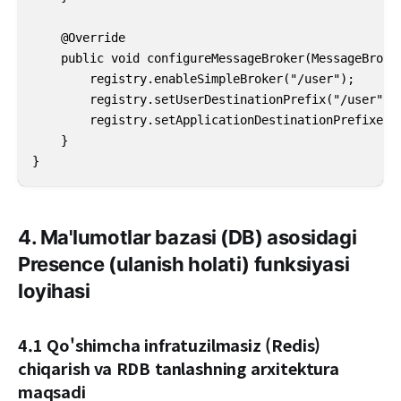
    @Override

    public void configureMessageBroker(MessageBroker
        registry.enableSimpleBroker("/user");

        registry.setUserDestinationPrefix("/user");

        registry.setApplicationDestinationPrefixes("
    }

}
4. Ma'lumotlar bazasi (DB) asosidagi
Presence (ulanish holati) funksiyasi
loyihasi
4.1 Qo'shimcha infratuzilmasiz (Redis)
chiqarish va RDB tanlashning arxitektura
maqsadi