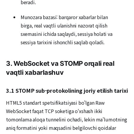
beradi.
Munozara bazasi: barqaror xabarlar bilan
birga, real vaqtli ulanishni nazorat qilish
sxemasini ichida saqlaydi, sessiya holati va
sessiya tarixini ishonchli saqlab qoladi.
3. WebSocket va STOMP orqali real
vaqtli xabarlashuv
3.1 STOMP sub-protokolining joriy etilish tarixi
HTML5 standart spetsifikatsiyasi bo'lgan Raw
WebSocket faqat TCP soketiga oʻxshash ikki
tomonlama aloqa tunnelini ochadi, lekin ma'lumotning
aniq formatini yoki maqsadini belgilovchi qoidalar