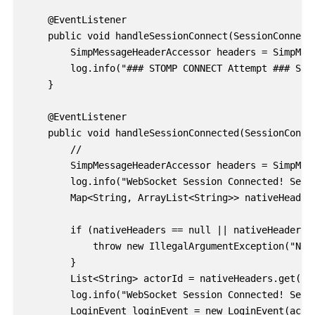
    @EventListener

    public void handleSessionConnect(SessionConnectE
        SimpMessageHeaderAccessor headers = SimpMess
        log.info("### STOMP CONNECT Attempt ### Sess
    }

    @EventListener

    public void handleSessionConnected(SessionConnec
        //

        SimpMessageHeaderAccessor headers = SimpMess
        log.info("WebSocket Session Connected! Sessi
        Map<String, ArrayList<String>> nativeHeaders
        if (nativeHeaders == null || nativeHeaders.i
            throw new IllegalArgumentException("Nati
        }

        List<String> actorId = nativeHeaders.get(SIM
        log.info("WebSocket Session Connected! Sess
        LoginEvent loginEvent = new LoginEvent(actor