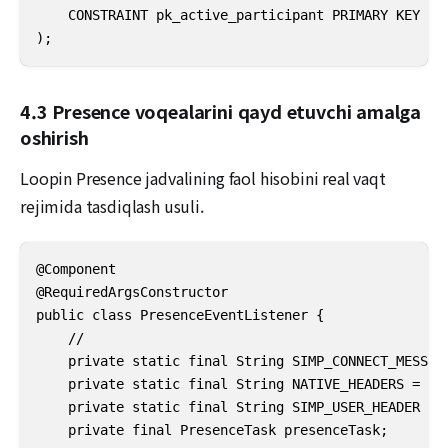
    CONSTRAINT pk_active_participant PRIMARY KEY (id
);
4.3 Presence voqealarini qayd etuvchi amalga
oshirish
Loopin Presence jadvalining faol hisobini real vaqt
rejimida tasdiqlash usuli.
@Component

@RequiredArgsConstructor

public class PresenceEventListener {

    //

    private static final String SIMP_CONNECT_MESSAGE
    private static final String NATIVE_HEADERS = "na
    private static final String SIMP_USER_HEADER = "
    private final PresenceTask presenceTask;
