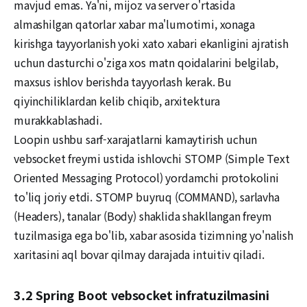
mavjud emas. Ya'ni, mijoz va server o'rtasida
almashilgan qatorlar xabar ma'lumotimi, xonaga
kirishga tayyorlanish yoki xato xabari ekanligini ajratish
uchun dasturchi o'ziga xos matn qoidalarini belgilab,
maxsus ishlov berishda tayyorlash kerak. Bu
qiyinchiliklardan kelib chiqib, arxitektura
murakkablashadi.
Loopin ushbu sarf-xarajatlarni kamaytirish uchun
vebsocket freymi ustida ishlovchi STOMP (Simple Text
Oriented Messaging Protocol) yordamchi protokolini
to'liq joriy etdi. STOMP buyruq (COMMAND), sarlavha
(Headers), tanalar (Body) shaklida shakllangan freym
tuzilmasiga ega bo'lib, xabar asosida tizimning yo'nalish
xaritasini aql bovar qilmay darajada intuitiv qiladi.
3.2 Spring Boot vebsocket infratuzilmasini