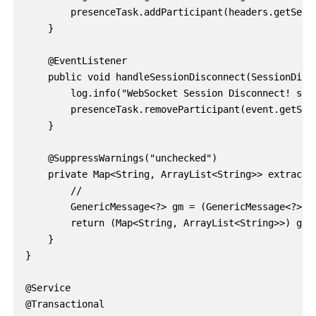
        presenceTask.addParticipant(headers.getSessi
    }

    @EventListener

    public void handleSessionDisconnect(SessionDisco
        log.info("WebSocket Session Disconnect! sess
        presenceTask.removeParticipant(event.getSess
    }

    @SuppressWarnings("unchecked")

    private Map<String, ArrayList<String>> extractNa
        //

        GenericMessage<?> gm = (GenericMessage<?>) 
        return (Map<String, ArrayList<String>>) gm.g
    }

}

@Service

@Transactional
