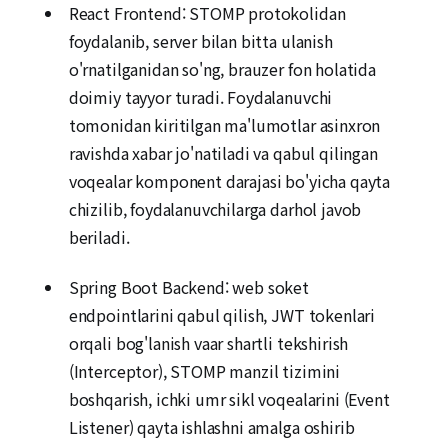
React Frontend: STOMP protokolidan
foydalanib, server bilan bitta ulanish
o'rnatilganidan so'ng, brauzer fon holatida
doimiy tayyor turadi. Foydalanuvchi
tomonidan kiritilgan ma'lumotlar asinxron
ravishda xabar jo'natiladi va qabul qilingan
voqealar komponent darajasi bo'yicha qayta
chizilib, foydalanuvchilarga darhol javob
beriladi.
Spring Boot Backend: web soket
endpointlarini qabul qilish, JWT tokenlari
orqali bog'lanish vaar shartli tekshirish
(Interceptor), STOMP manzil tizimini
boshqarish, ichki umr sikl voqealarini (Event
Listener) qayta ishlashni amalga oshirib