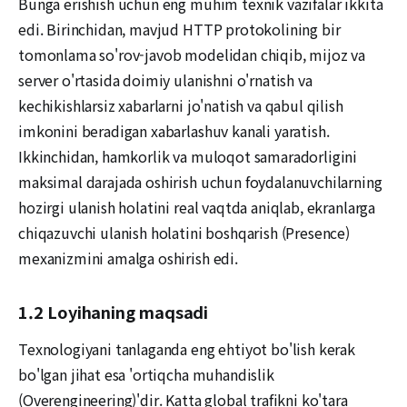
Bunga erishish uchun eng muhim texnik vazifalar ikkita
edi. Birinchidan, mavjud HTTP protokolining bir
tomonlama so'rov-javob modelidan chiqib, mijoz va
server o'rtasida doimiy ulanishni o'rnatish va
kechikishlarsiz xabarlarni jo'natish va qabul qilish
imkonini beradigan xabarlashuv kanali yaratish.
Ikkinchidan, hamkorlik va muloqot samaradorligini
maksimal darajada oshirish uchun foydalanuvchilarning
hozirgi ulanish holatini real vaqtda aniqlab, ekranlarga
chiqazuvchi ulanish holatini boshqarish (Presence)
mexanizmini amalga oshirish edi.
1.2 Loyihaning maqsadi
Texnologiyani tanlaganda eng ehtiyot bo'lish kerak
bo'lgan jihat esa 'ortiqcha muhandislik
(Overengineering)'dir. Katta global trafikni ko'tara