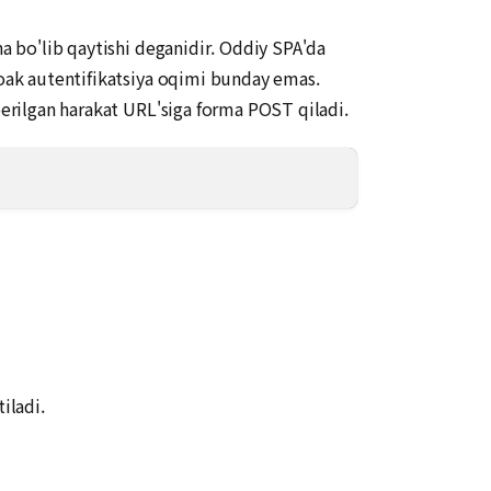
na bo'lib qaytishi deganidir. Oddiy SPA'da
loak autentifikatsiya oqimi bunday emas.
berilgan harakat URL'siga forma POST qiladi.
iladi.