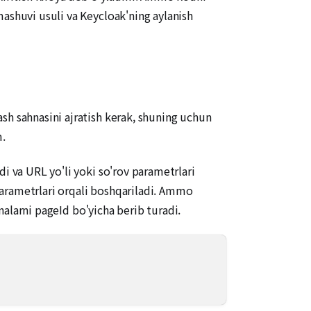
mashuvi usuli va Keycloak'ning aylanish
sh sahnasini ajratish kerak, shuning uchun
.
i va URL yo'li yoki so'rov parametrlari
parametrlari orqali boshqariladi. Ammo
hnalarni pageId bo'yicha berib turadi.