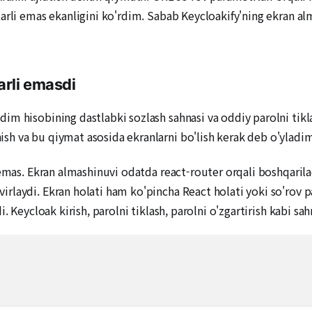
arli emas ekanligini ko'rdim. Sabab Keycloakify'ning ekran al
arli emasdi
m hisobining dastlabki sozlash sahnasi va oddiy parolni tikla
h va bu qiymat asosida ekranlarni bo'lish kerak deb o'yladim
emas. Ekran almashinuvi odatda react-router orqali boshqarilad
rlaydi. Ekran holati ham ko'pincha React holati yoki so'rov 
. Keycloak kirish, parolni tiklash, parolni o'zgartirish kabi sa