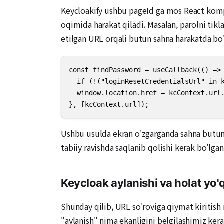
Keycloakify ushbu pageId ga mos React kompon
oqimida harakat qiladi. Masalan, parolni tik
etilgan URL orqali butun sahna harakatda bo'
const findPassword = useCallback(() => 
  if (!("loginResetCredentialsUrl" in k
  window.location.href = kcContext.url.
}, [kcContext.url]);
Ushbu usulda ekran o'zgarganda sahna butunl
tabiiy ravishda saqlanib qolishi kerak bo'lga
Keycloak aylanishi va holat yo'q
Shunday qilib, URL so'roviga qiymat kiritis
"aylanish" nima ekanligini belgilashimiz kera