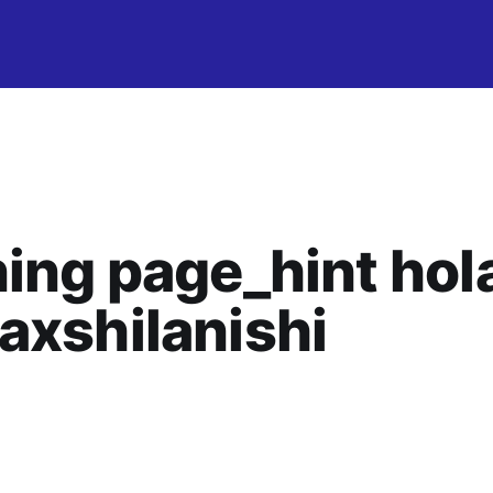
ning page_hint hol
axshilanishi