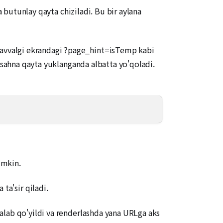
a butunlay qayta chiziladi. Bu bir aylana
avvalgi ekrandagi ?page_hint=isTemp kabi
 sahna qayta yuklanganda albatta yo'qoladi.
umkin.
ta'sir qiladi.
alab qo'yildi va renderlashda yana URLga aks