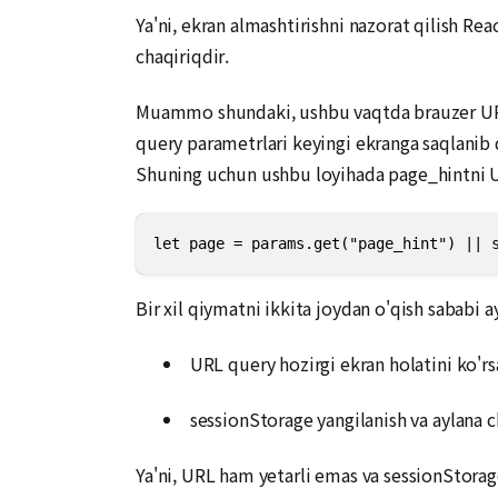
Ya'ni, ekran almashtirishni nazorat qilish Rea
chaqiriqdir.
Muammo shundaki, ushbu vaqtda brauzer URL
query parametrlari keyingi ekranga saqlanib q
Shuning uchun ushbu loyihada page_hintni 
let page = params.get("page_hint") || 
Bir xil qiymatni ikkita joydan o'qish sababi 
URL query hozirgi ekran holatini ko'rs
sessionStorage yangilanish va aylana c
Ya'ni, URL ham yetarli emas va sessionStorag