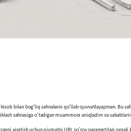
a hisob bilan bog'liq sahnalarni qo'llab-quvvatlayapman. Bu sa
tiklash sahnasiga o'tadigan muammoni aniqladim va sabablarini
kranni ajratish uchun qiymatni URL so'rov parametrlari orqali