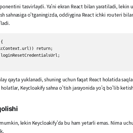
entini tasvirlaydi. Ya'ni ekran React bilan yaratiladi, leki
lash sahnasiga o'tganingizda, oddiygina React ichki routeri b
ladi.
{

cContext.url)) return;

loginResetCredentialsUrl;

ay qayta yuklanadi, shuning uchun faqat React holatida saql
n holatlar, Keycloakify sahna o'tish jarayonida yo'q bo'lib keti
olishi
h mumkin, lekin Keycloakify'da bu ham yetarli emas. Nima uch
k.