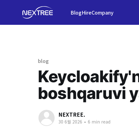
Blog
Hire
Company
blog
Keycloakify'
boshqaruvi y
NEXTREE.
30 6월 2026
•
6 min read