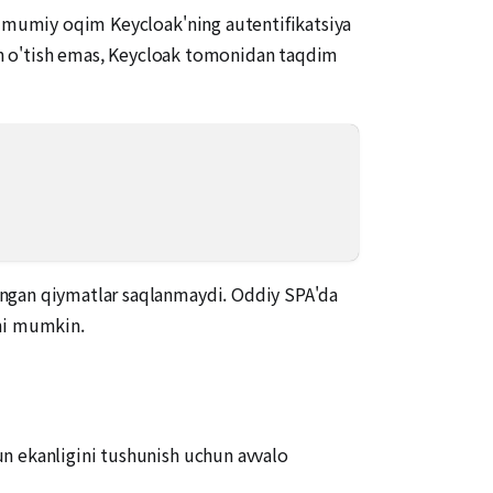
n umumiy oqim Keycloak'ning autentifikatsiya
ilan o'tish emas, Keycloak tomonidan taqdim
angan qiymatlar saqlanmaydi. Oddiy SPA'da
shi mumkin.
un ekanligini tushunish uchun avvalo