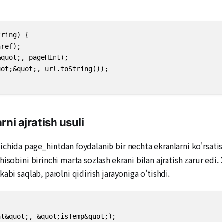
ring) {

ref);

quot;, pageHint);

ot;&quot;, url.toString());

rni ajratish usuli
chida page_hintdan foydalanib bir nechta ekranlarni ko'rsatish
isobini birinchi marta sozlash ekrani bilan ajratish zarur edi.
abi saqlab, parolni qidirish jarayoniga o'tishdi.
t&quot;, &quot;isTemp&quot;);
