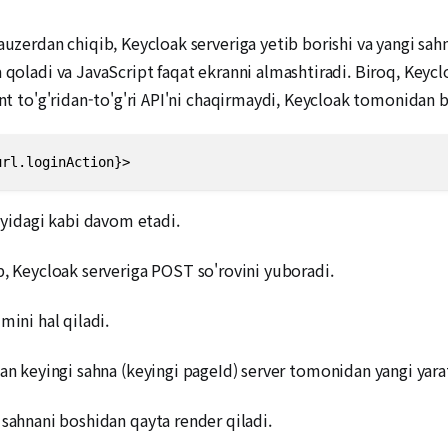
auzerdan chiqib, Keycloak serveriga yetib borishi va yangi sah
a qoladi va JavaScript faqat ekranni almashtiradi. Biroq, Keyc
ont to'g'ridan-to'g'ri API'ni chaqirmaydi, Keycloak tomonidan 
url.loginAction}>
yidagi kabi davom etadi.
b, Keycloak serveriga POST so'rovini yuboradi.
mini hal qiladi.
an keyingi sahna (keyingi pageId) server tomonidan yangi yarat
 sahnani boshidan qayta render qiladi.