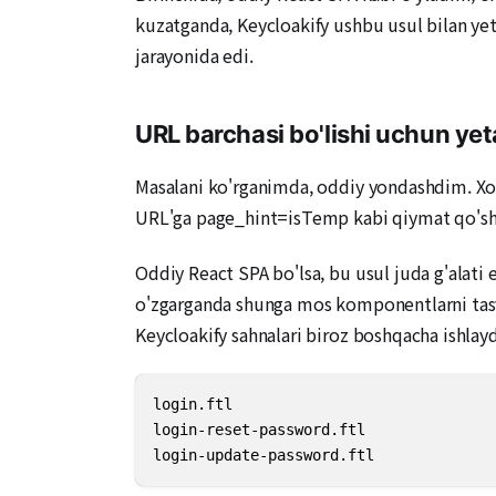
kuzatganda, Keycloakify ushbu usul bilan yet
jarayonida edi.
URL barchasi bo'lishi uchun yet
Masalani ko'rganimda, oddiy yondashdim. Xodi
URL'ga page_hint=isTemp kabi qiymat qo'shis
Oddiy React SPA bo'lsa, bu usul juda g'alati 
o'zgarganda shunga mos komponentlarni tasvi
Keycloakify sahnalari biroz boshqacha ishlaydi
login.ftl

login-reset-password.ftl

login-update-password.ftl