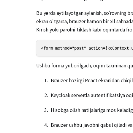
Bu yerda aytilayotgan aylanish, so'rovning br
ekran o'zgarsa, brauzer hamon bir xil sahnad
Kirish yoki parolni tiklash kabi oqimlarda fr
<form method="post" action={kcContext.
Ushbu forma yuborilgach, oqim taxminan qu
Brauzer hozirgi React ekranidan chiqi
Keycloak serverda autentifikatsiya oqi
Hisobga olish natijalariga mos keladig
Brauzer ushbu javobni qabul qiladi va