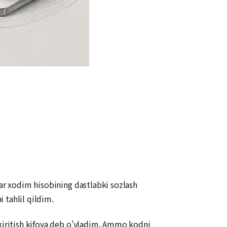
far xodim hisobining dastlabki sozlash
 tahlil qildim.
 kiritish kifoya deb o'yladim. Ammo kodni