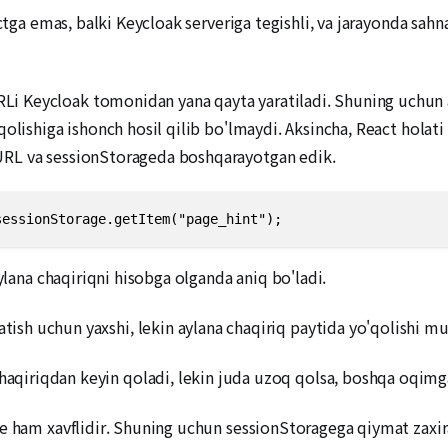
ctga emas, balki Keycloak serveriga tegishli, va jarayonda sahn
i Keycloak tomonidan yana qayta yaratiladi. Shuning uchun 
olishiga ishonch hosil qilib bo'lmaydi. Aksincha, React holati
URL va sessionStorageda boshqarayotgan edik.
sessionStorage.getItem("page_hint");
aylana chaqiriqni hisobga olganda aniq bo'ladi.
atish uchun yaxshi, lekin aylana chaqiriq paytida yo'qolishi m
haqiriqdan keyin qoladi, lekin juda uzoq qolsa, boshqa oqimga 
e ham xavflidir. Shuning uchun sessionStoragega qiymat zaxir