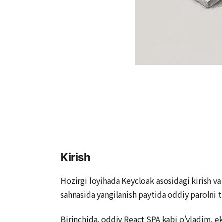
Kirish
Hozirgi loyihada Keycloak asosidagi kirish v
sahnasida yangilanish paytida oddiy parolni 
Birinchida, oddiy React SPA kabi o'yladim, e