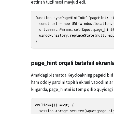
ettirish tuzilmasi mavjud edi.
function syncPageHintToUrl(pageHint: st
  const url = new URL(window.location.h
  url.searchParams.set(&quot;page_hint&
  window.history.replaceState(null, &qu
}
page_hint orqali batafsil ekranla
Amaldagi xizmatda Keycloakning pageId biri i
ham oddiy parolni topish ekrani va xodimlar h
kirganda, page_hintni isTemp qilib quyidagi k
onClick={() =&gt; {

  sessionStorage.setItem(&quot;page_hin