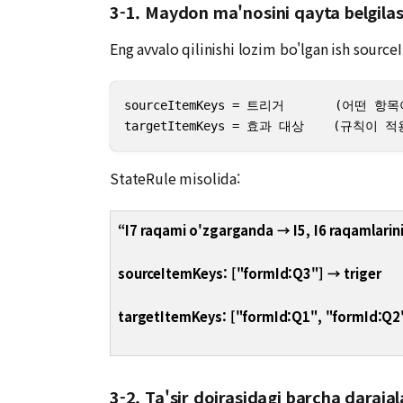
3-1. Maydon ma'nosini qayta belgila
Eng avvalo qilinishi lozim bo'lgan ish sourceI
sourceItemKeys = 트리거       (어떤
targetItemKeys = 효과 대상    (규칙이
StateRule misolida:
“I7 raqami o'zgarganda → I5, I6 raqamlarini
sourceItemKeys: ["formId:Q3"] → triger
targetItemKeys: ["formId:Q1", "formId:Q2"]
3-2. Ta'sir doirasidagi barcha darajal