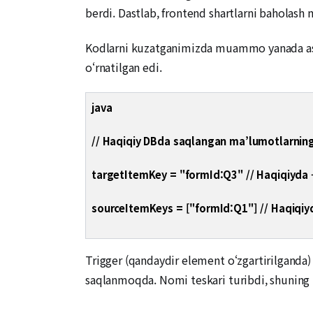
berdi. Dastlab, frontend shartlarni baholash 
Kodlarni kuzatganimizda muammo yanada asos
o‘rnatilgan edi.
java
// Haqiqiy DBda saqlangan ma’lumotlarning 
targetItemKey = "formId:Q3" // Haqiqiyda 
sourceItemKeys = ["formId:Q1"] // Haqiqiyd
Trigger (qandaydir element o‘zgartirilganda)
saqlanmoqda. Nomi teskari turibdi, shuning 