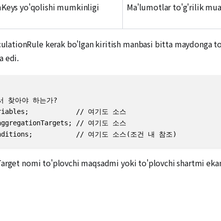
mKeys yo'qolishi mumkinligi
Ma'lumotlar to'g'rilik m
tionRule kerak bo'lgan kiritish manbasi bitta maydonga to'p
a edi.
디서 찾아야 하는가?

ariables;            // 여기도 소스

 aggregationTargets; // 여기도 소스

 conditions;           // 여기도 소스(조건 내 참조)
Target nomi to'plovchi maqsadmi yoki to'plovchi shartmi ekan