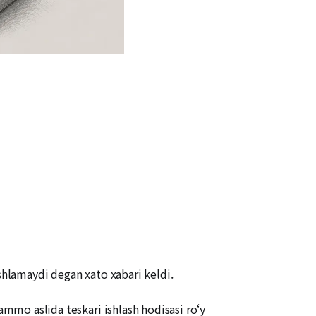
shlamaydi degan xato xabari keldi.
 ammo aslida teskari ishlash hodisasi ro‘y