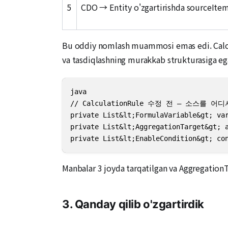
5
CDO → Entity o'zgartirishda sourceIte
Bu oddiy nomlash muammosi emas edi. Calcula
va tasdiqlashning murakkab strukturasiga eg
java

// CalculationRule 수정 전 — 소스를 어
private List&lt;FormulaVariable&gt; v
private List&lt;AggregationTarget&gt;
private List&lt;EnableCondition&gt;
Manbalar 3 joyda tarqatilgan va Aggregation
3. Qanday qilib o'zgartirdik