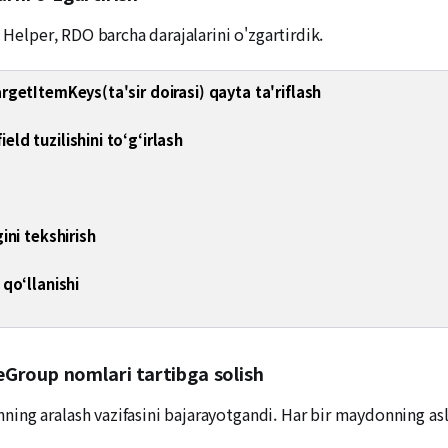
 Helper, RDO barcha darajalarini o'zgartirdik.
getItemKeys(ta'sir doirasi) qayta ta'riflash
d tuzilishini toʻgʻirlash
ini tekshirish
qoʻllanishi
Group nomlari tartibga solish
ng aralash vazifasini bajarayotgandi. Har bir maydonning asl