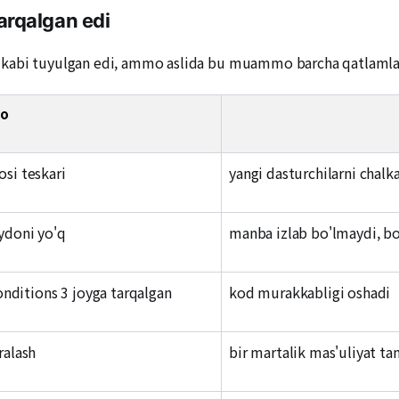
rqalgan edi
k kabi tuyulgan edi, ammo aslida bu muammo barcha qatlamla
o
si teskari
yangi dasturchilarni chalka
ydoni yo'q
manba izlab bo'lmaydi, bog
nditions 3 joyga tarqalgan
kod murakkabligi oshadi
ralash
bir martalik mas'uliyat ta