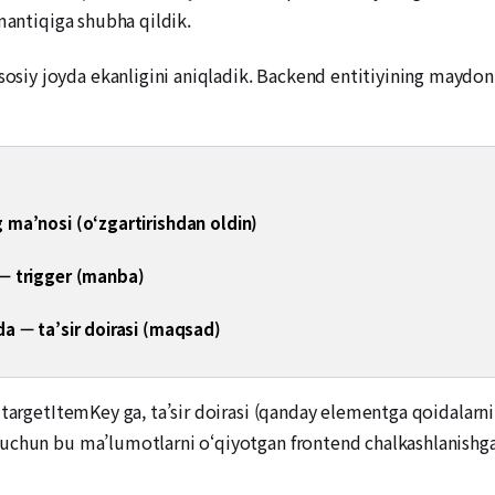
mantiqiga shubha qildik.
iy joyda ekanligini aniqladik. Backend entitiyining maydon 
ma’nosi (o‘zgartirishdan oldin)
— trigger (manba)
a — ta’sir doirasi (maqsad)
 targetItemKey ga, ta’sir doirasi (qanday elementga qoidalarni
uchun bu ma’lumotlarni o‘qiyotgan frontend chalkashlanishga