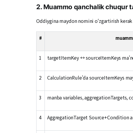
2. Muammo qanchalik chuqur ta
Oddiygina maydon nomini o‘zgartirish kera
#
muamm
1
targetItemKey ↔ sourceItemKeys ma'no
2
CalculationRule'da sourceItemKeys ma
3
manba variables, aggregationTargets, co
4
AggregationTarget Source+Condition a