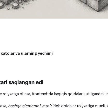
xatolar va ularning yechimi
kari saqlangan edi
e ro‘yxatga olinsa, frontend-da haqiqiy qoidalar kutilgandek i
nsa, boshqa elementni yashir”
deb qoidalar ro‘yxatiga olindi,