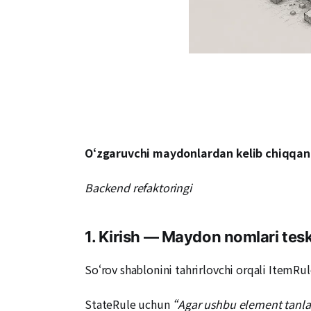
O‘zgaruvchi maydonlardan kelib chiqqan 
Backend refaktoringi
1. Kirish — Maydon nomlari tes
So‘rov shablonini tahrirlovchi orqali ItemRul
StateRule uchun
“Agar ushbu element tanla