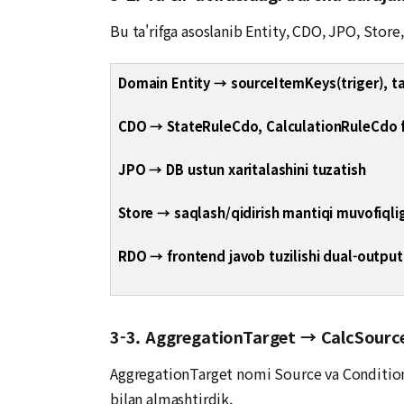
Bu ta'rifga asoslanib Entity, CDO, JPO, Store,
Domain Entity → sourceItemKeys(triger), tar
CDO → StateRuleCdo, CalculationRuleCdo fiel
JPO → DB ustun xaritalashini tuzatish
Store → saqlash/qidirish mantiqi muvofiqlig
RDO → frontend javob tuzilishi dual-output 
3-3. AggregationTarget → CalcSource
AggregationTarget nomi Source va Conditionni
bilan almashtirdik.