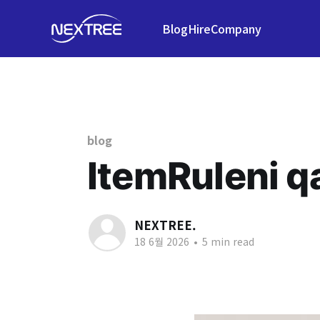
Blog
Hire
Company
blog
ItemRuleni qa
NEXTREE.
18 6월 2026
•
5 min read