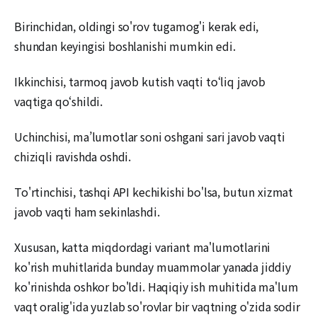
Birinchidan, oldingi so'rov tugamog'i kerak edi,
shundan keyingisi boshlanishi mumkin edi.
Ikkinchisi, tarmoq javob kutish vaqti to‘liq javob
vaqtiga qo‘shildi.
Uchinchisi, ma’lumotlar soni oshgani sari javob vaqti
chiziqli ravishda oshdi.
To'rtinchisi, tashqi API kechikishi bo'lsa, butun xizmat
javob vaqti ham sekinlashdi.
Xususan, katta miqdordagi variant ma'lumotlarini
ko'rish muhitlarida bunday muammolar yanada jiddiy
ko'rinishda oshkor bo'ldi. Haqiqiy ish muhitida ma'lum
vaqt oralig'ida yuzlab so'rovlar bir vaqtning o'zida sodir