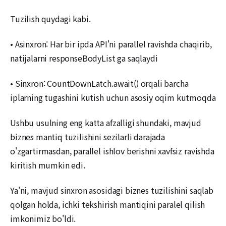
Tuzilish quydagi kabi.
• Asinxron: Har bir ipda API'ni parallel ravishda chaqirib,
natijalarni responseBodyList ga saqlaydi
• Sinxron: CountDownLatch.await() orqali barcha
iplarning tugashini kutish uchun asosiy oqim kutmoqda
Ushbu usulning eng katta afzalligi shundaki, mavjud
biznes mantiq tuzilishini sezilarli darajada
o'zgartirmasdan, parallel ishlov berishni xavfsiz ravishda
kiritish mumkin edi.
Ya'ni, mavjud sinxron asosidagi biznes tuzilishini saqlab
qolgan holda, ichki tekshirish mantiqini paralel qilish
imkonimiz bo'ldi.