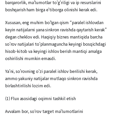
barqarorlik, ma'lumotlar to'g'riligi va ip resurslarini
boshqarish ham birga e'tiborga olinishi kerak edi.
Xususan, eng muhim bo'lgan qism “paralel ishlovdan
keyin natijalarni yana sinkron ravishda qaytarish kerak”
degan cheklov edi. Haqiqiy biznes mantiqida barcha
so'rov natijalari to'planmaguncha keyingi bosqichdagi
hisob-kitob va keyingi ishlov berish mantiqi amalga
oshirilishi mumkin emasdi.
Ya'ni, so'rovning o'zi paralel ishlov berilishi kerak,
ammo yakuniy natijalar mutlaqo sinkron ravishda
birlashtirilishi lozim edi.
(1) Flux asosidagi oqimni tashkil etish
Avvalam bor, so‘rov target ma'lumotlarini