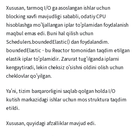
Xususan, tarmoq I/O ga asoslangan ishlar uchun
blocking xavfi mavjudligi sababli, odatiy CPU
hisoblashga mo'ljallangan iplar to'plamidan foydalanish
maqbul emas edi. Buni hal qilish uchun
Schedulers.boundedElastic() dan foydalandim.
boundedElastic - bu Reactor tomonidan taqdim etilgan
elastik iplar to'plamidir. Zarurat tug'ilganda iplarni
kengaytiradi, lekin cheksiz o'sishni oldini olish uchun
cheklovlar qo'yilgan.
Ya'ni, tizim barqarorligini saqlab qolgan holda I/O
kutish markazidagi ishlar uchun mos struktura taqdim
etildi.
Xususan, quyidagi afzalliklar mavjud edi.