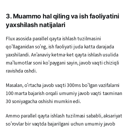
3. Muammo hal qiling va ish faoliyatini
yaxshilash natijalari
Flux asosida parallel qayta ishlash tuzilmasini
qo'llaganidan so'ng, ish faoliyati juda katta darajada
yaxshilandi. An'anaviy ketma-ket qayta ishlash usulida
ma'lumotlar soni ko'paygani sayin, javob vaqti chiziqli
ravishda oshdi.
Masalan, o'rtacha javob vaqti 300ms bo'lgan vazifalarni
100 marta bajarish orqali umumiy javob vaqti taxminan
30 soniyagacha oshishi mumkin edi.
Ammo parallel qayta ishlash tuzilmasi sababli, aksariyat
so'rovlar bir vaqtda bajarilgani uchun umumiy javob