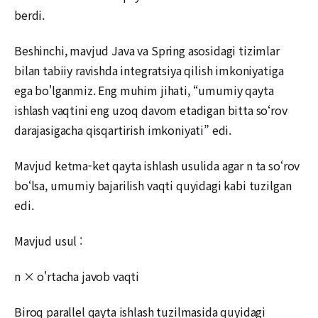
berdi.
Beshinchi, mavjud Java va Spring asosidagi tizimlar
bilan tabiiy ravishda integratsiya qilish imkoniyatiga
ega bo'lganmiz. Eng muhim jihati, “umumiy qayta
ishlash vaqtini eng uzoq davom etadigan bitta so‘rov
darajasigacha qisqartirish imkoniyati” edi.
Mavjud ketma-ket qayta ishlash usulida agar n ta so‘rov
bo‘lsa, umumiy bajarilish vaqti quyidagi kabi tuzilgan
edi.
Mavjud usul :
n × o'rtacha javob vaqti
Biroq parallel qayta ishlash tuzilmasida quyidagi