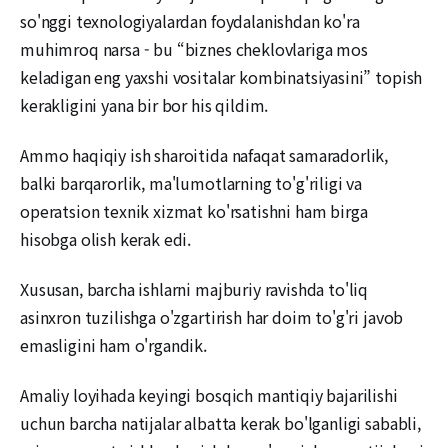
so'nggi texnologiyalardan foydalanishdan ko'ra
muhimroq narsa - bu “biznes cheklovlariga mos
keladigan eng yaxshi vositalar kombinatsiyasini” topish
kerakligini yana bir bor his qildim.
Ammo haqiqiy ish sharoitida nafaqat samaradorlik,
balki barqarorlik, ma'lumotlarning to'g'riligi va
operatsion texnik xizmat ko'rsatishni ham birga
hisobga olish kerak edi.
Xususan, barcha ishlarni majburiy ravishda to'liq
asinxron tuzilishga o'zgartirish har doim to'g'ri javob
emasligini ham o'rgandik.
Amaliy loyihada keyingi bosqich mantiqiy bajarilishi
uchun barcha natijalar albatta kerak bo'lganligi sababli,