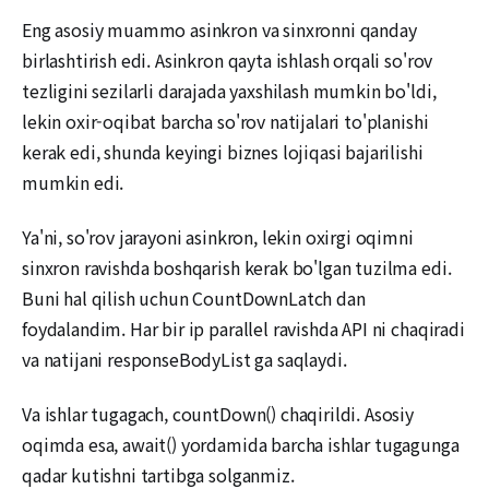
Eng asosiy muammo asinkron va sinxronni qanday
birlashtirish edi. Asinkron qayta ishlash orqali so'rov
tezligini sezilarli darajada yaxshilash mumkin bo'ldi,
lekin oxir-oqibat barcha so'rov natijalari to'planishi
kerak edi, shunda keyingi biznes lojiqasi bajarilishi
mumkin edi.
Ya'ni, so'rov jarayoni asinkron, lekin oxirgi oqimni
sinxron ravishda boshqarish kerak bo'lgan tuzilma edi.
Buni hal qilish uchun CountDownLatch dan
foydalandim. Har bir ip parallel ravishda API ni chaqiradi
va natijani responseBodyList ga saqlaydi.
Va ishlar tugagach, countDown() chaqirildi. Asosiy
oqimda esa, await() yordamida barcha ishlar tugagunga
qadar kutishni tartibga solganmiz.