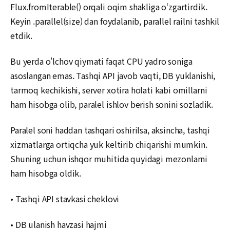
Flux.fromIterable() orqali oqim shakliga o‘zgartirdik.
Keyin .parallel(size) dan foydalanib, parallel railni tashkil
etdik.
Bu yerda o'lchov qiymati faqat CPU yadro soniga
asoslangan emas. Tashqi API javob vaqti, DB yuklanishi,
tarmoq kechikishi, server xotira holati kabi omillarni
ham hisobga olib, paralel ishlov berish sonini sozladik.
Paralel soni haddan tashqari oshirilsa, aksincha, tashqi
xizmatlarga ortiqcha yuk keltirib chiqarishi mumkin.
Shuning uchun ishqor muhitida quyidagi mezonlarni
ham hisobga oldik.
• Tashqi API stavkasi cheklovi
• DB ulanish havzasi hajmi