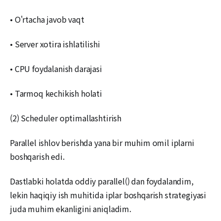
• O'rtacha javob vaqt
• Server xotira ishlatilishi
• CPU foydalanish darajasi
• Tarmoq kechikish holati
(2) Scheduler optimallashtirish
Parallel ishlov berishda yana bir muhim omil iplarni
boshqarish edi.
Dastlabki holatda oddiy parallel() dan foydalandim,
lekin haqiqiy ish muhitida iplar boshqarish strategiyasi
juda muhim ekanligini aniqladim.