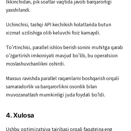
Ikkinchidan, pik soatlar vaqtida javob barqarorligi
yaxshilandi.
Uchinchisi, tashqi API kechikish holatlarida butun
xizmat uzilishiga olib keluvchi foiz kamaydi.
To'rtinchisi, parallel ishlov berish sonini muhitga qarab
o'zgartirish imkoniyati mavjud bo'lib, bu operatsion
moslashuvchanlikni oshirdi.
Maxsus ravishda parallel raqamlarni boshqarish orqali
samaradorlik va barqarorlikni osonlik bilan
muvozanatlash mumkinligi juda foydali bo'ldi.
4. Xulosa
Ushbu optimizatsiya tajribasi orqali faqatgina eng