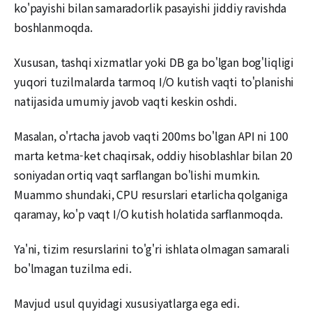
ko'payishi bilan samaradorlik pasayishi jiddiy ravishda
boshlanmoqda.
Xususan, tashqi xizmatlar yoki DB ga bo'lgan bog'liqligi
yuqori tuzilmalarda tarmoq I/O kutish vaqti to'planishi
natijasida umumiy javob vaqti keskin oshdi.
Masalan, o'rtacha javob vaqti 200ms bo'lgan API ni 100
marta ketma-ket chaqirsak, oddiy hisoblashlar bilan 20
soniyadan ortiq vaqt sarflangan bo'lishi mumkin.
Muammo shundaki, CPU resurslari etarlicha qolganiga
qaramay, ko'p vaqt I/O kutish holatida sarflanmoqda.
Ya'ni, tizim resurslarini to'g'ri ishlata olmagan samarali
bo'lmagan tuzilma edi.
Mavjud usul quyidagi xususiyatlarga ega edi.