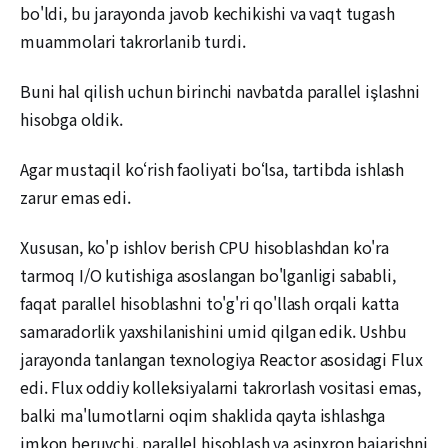
bo'ldi, bu jarayonda javob kechikishi va vaqt tugash
muammolari takrorlanib turdi.
Buni hal qilish uchun birinchi navbatda parallel işlashni
hisobga oldik.
Agar mustaqil koʻrish faoliyati boʻlsa, tartibda ishlash
zarur emas edi.
Xususan, ko'p ishlov berish CPU hisoblashdan ko'ra
tarmoq I/O kutishiga asoslangan bo'lganligi sababli,
faqat parallel hisoblashni to'g'ri qo'llash orqali katta
samaradorlik yaxshilanishini umid qilgan edik. Ushbu
jarayonda tanlangan texnologiya Reactor asosidagi Flux
edi. Flux oddiy kolleksiyalarni takrorlash vositasi emas,
balki ma'lumotlarni oqim shaklida qayta ishlashga
imkon beruvchi, parallel hisoblash va asinxron bajarishni