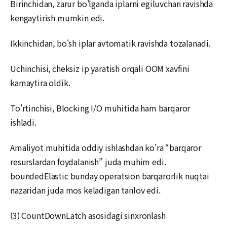
Birinchidan, zarur bo'lganda iplarni egiluvchan ravishda
kengaytirish mumkin edi.
Ikkinchidan, bo'sh iplar avtomatik ravishda tozalanadi.
Uchinchisi, cheksiz ip yaratish orqali OOM xavfini
kamaytira oldik.
To'rtinchisi, Blocking I/O muhitida ham barqaror
ishladi.
Amaliyot muhitida oddiy ishlashdan ko'ra “barqaror
resurslardan foydalanish” juda muhim edi.
boundedElastic bunday operatsion barqarorlik nuqtai
nazaridan juda mos keladigan tanlov edi.
(3) CountDownLatch asosidagi sinxronlash