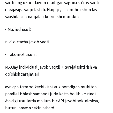
vaqti eng uzoq davom etadigan yagona so'rov vaqti
darajasiga yaqinlashdi. Haqiqiy ish muhiti shunday
yaxshilanish natijalari ko'rinishi mumkin.
• Mavjud usul:
n × o'rtacha javob vaqti
• Takomot usuli :
MAX(ay individual javob vaqti) + α(rejalashtirish va
qo'shish xarajatlari)
ayniqsa tarmoq kechikishi yuz beradigan muhitda
parallel ishlash samarasi juda katta bo'lib ko'rindi.
Avvalgi usullarda ma'lum bir API javobi sekinlashsa,
butun jarayon sekinlashardi.