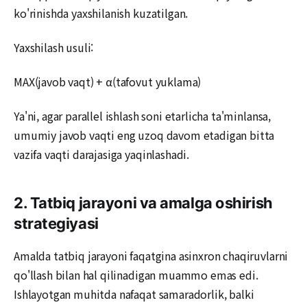
ko'rinishda yaxshilanish kuzatilgan.
Yaxshilash usuli:
MAX(javob vaqt) + α(tafovut yuklama)
Ya'ni, agar parallel ishlash soni etarlicha ta'minlansa,
umumiy javob vaqti eng uzoq davom etadigan bitta
vazifa vaqti darajasiga yaqinlashadi.
2. Tatbiq jarayoni va amalga oshirish
strategiyasi
Amalda tatbiq jarayoni faqatgina asinxron chaqiruvlarni
qo'llash bilan hal qilinadigan muammo emas edi.
Ishlayotgan muhitda nafaqat samaradorlik, balki