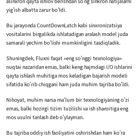
asinxron qayta ishlov berishdan so'ng sinkron natijalarni
yig'ish albatta zarur bo'ldi.
Bu jarayonda CountDownLatch kabi sinxronizatsiya
vositalarini birgalikda ishlatadigan aralash model juda
samarali yechim bo'lishi mumkinligini tasdiqladik.
Shuningdek, Fluxni faqat «eng so'nggi texnologiya»
nuqtai nazaridan emas, balki keng hajmdagi I/O ishlarini
qayta ishlash muhitiga mos keladigan bajarish modeli
sifatida ko'rib chiqgani ham juda muhim tajriba bo'ldi.
Nihoyat, muhim narsa ma'lum bir texnologiyaning o'zi
emas, balki hozirgi tizim tuzilishi va ish sharoitiga eng
mos usulni tanlash deb o'ylayman.
Bu tajriba oddiy ish faoliyatini oshirishdan ham ko'ra