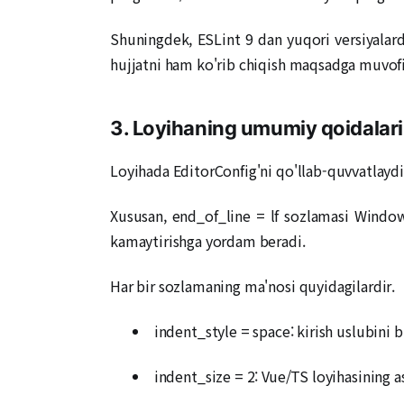
Shuningdek, ESLint 9 dan yuqori versiyalarda
hujjatni ham ko'rib chiqish maqsadga muvofi
3. Loyihaning umumiy qoidalari
Loyihada EditorConfig'ni qo'llab-quvvatlaydiga
Xususan, end_of_line = lf sozlamasi Windows
kamaytirishga yordam beradi.
Har bir sozlamaning ma'nosi quyidagilardir.
indent_style = space: kirish uslubini bi
indent_size = 2: Vue/TS loyihasining a