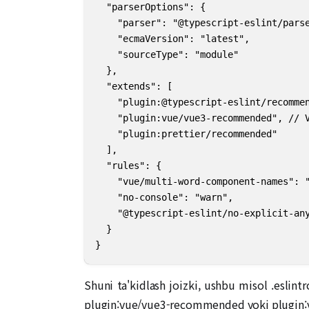
  "parserOptions": {

    "parser": "@typescript-eslint/parse
    "ecmaVersion": "latest",

    "sourceType": "module"

  },

  "extends": [

    "plugin:@typescript-eslint/recommen
    "plugin:vue/vue3-recommended",
    "plugin:prettier/recommended"

  ],

  "rules": {

    "vue/multi-word-component-name
    "no-console": "warn",

    "@typescript-eslint/no-explicit-any
  }

}
Shuni ta'kidlash joizki, ushbu misol .eslint
plugin:vue/vue3-recommended yoki plugin