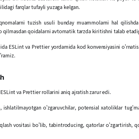
lidagi farqlar tufayli yuzaga kelgan.
riqnomalarni tuzish usuli bunday muammolarni hal qilishda
o qilmasdan qoidalarni avtomatik tarzda kiritishni talab etadi
a ESLint va Prettier yordamida kod konvensiyasini o'rnatish 
'ramiz.
sh
int va Prettier rollarini aniq ajratish zarur edi.
b, ishlatilmayotgan o'zgaruvchilar, potensial xatoliklar tug'ma
qlash vositasi bo'lib, tabintroducing, qatorlar o'zgartirish, 