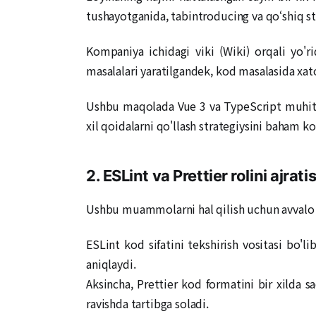
tushayotganida, tabintroducing va qo‘shiq sti
Kompaniya ichidagi viki (Wiki) orqali yo'
masalalari yaratilgandek, kod masalasida xat
Ushbu maqolada Vue 3 va TypeScript muhitid
xil qoidalarni qo'llash strategiysini baham ko
2. ESLint va Prettier rolini ajrati
Ushbu muammolarni hal qilish uchun avvalo ESL
ESLint kod sifatini tekshirish vositasi bo'li
aniqlaydi.
Aksincha, Prettier kod formatini bir xilda sa
ravishda tartibga soladi.