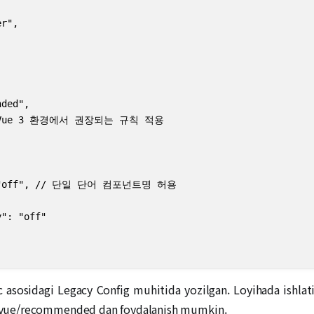
r",

ded",

 // Vue 3 환경에서 권장되는 규칙 적용

s": "off", // 단일 단어 컴포넌트명 허용

": "off"

rc asosidagi Legacy Config muhitida yozilgan. Loyihada ishlat
:vue/recommended dan foydalanish mumkin.