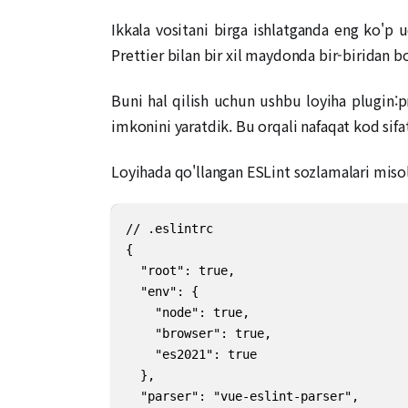
Ikkala vositani birga ishlatganda eng ko'p 
Prettier bilan bir xil maydonda bir-biridan bo
Buni hal qilish uchun ushbu loyiha plugin:p
imkonini yaratdik. Bu orqali nafaqat kod sifa
Loyihada qo'llangan ESLint sozlamalari miso
// .eslintrc

{

  "root": true,

  "env": {

    "node": true,

    "browser": true,

    "es2021": true

  },

  "parser": "vue-eslint-parser",
