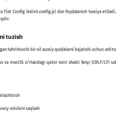
 Flat Config (eslint.config.js) dan foydalanish tavsiya etilad
qdir.
ni tuzish
n tahrirlovchi bir xil asosiy qoidalarni bajarishi uchun .edito
 va macOS o'rtasidagi qator oxiri shakli farqi (CRLF/LF) saba
rlashtirish
sosiy uslubini saqlash