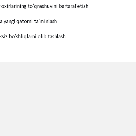
 oxirlarining to'qnashuvini bartaraf etish
da yangi qatorni ta'minlash
siz bo'shliqlarni olib tashlash