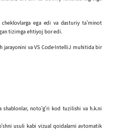
 cheklovlarga ega edi va dasturiy ta'minot
gan tizimga ehtiyoj bor edi.
jarayonini va VS Code·IntelliJ muhitida bir
 shablonlar, noto'g'ri kod tuzilishi va h.k.ni
qo'shni usuli kabi vizual qoidalarni avtomatik