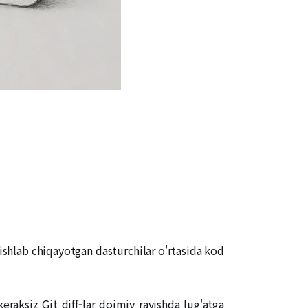
ishlab chiqayotgan dasturchilar o'rtasida kod
keraksiz Git diff-lar doimiy ravishda lug'atga