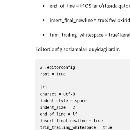
end_of_line = lf: OS'lar o'rtasida qator
insert_final_newline = true: fayl oxiri
trim_trailing_whitespace = true: kerak
EditorConfig sozlamalari quyidagilardir.
# .editorconfig

root = true

[*]

charset = utf-8

indent_style = space

indent_size = 2

end_of_line = lf

insert_final_newline = true

trim_trailing_whitespace = true