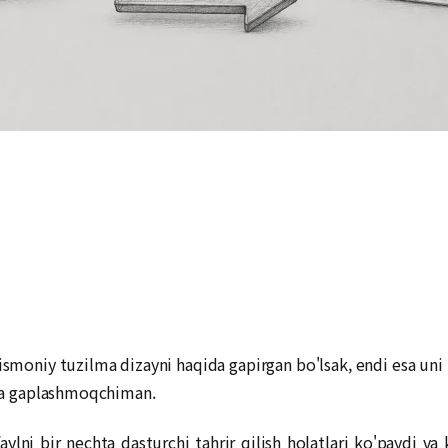
moniy tuzilma dizayni haqida gapirgan bo'lsak, endi esa uni 
qida gaplashmoqchiman.
aylni bir nechta dasturchi tahrir qilish holatlari ko'paydi va 