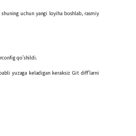
i, shuning uchun yangi loyiha boshlab, rasmiy
rconfig qo'shildi.
bli yuzaga keladigan keraksiz Git diff'larni