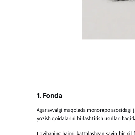
1. Fonda
Agar avvalgi maqolada monorepo asosidagi jis
yozish qoidalarini birlashtirish usullari ha
Loyihaning hajmi kattalashgan sayin bir xil f