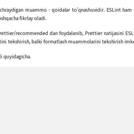
uchraydigan muammo - qoidalar to'qnashuvidir. ESLint ham ba
shqacha fikrlay oladi.
rettier/recommended dan foydalanib, Prettier natijasini ESLi
tini tekshirish, balki formatlash muammolarini tekshirish imk
li quyidagicha.