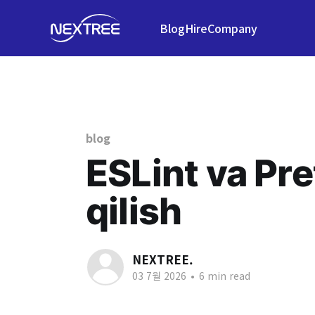
Blog
Hire
Company
blog
ESLint va Pret
qilish
NEXTREE.
03 7월 2026
•
6 min read