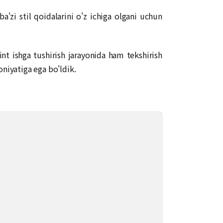
'zi stil qoidalarini o'z ichiga olgani uchun
nt ishga tushirish jarayonida ham tekshirish
oniyatiga ega bo'ldik.