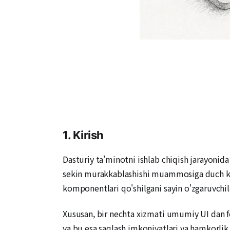
1. Kirish
Dasturiy ta'minotni ishlab chiqish jarayonida
sekin murakkablashishi muammosiga duch keldi
komponentlari qo'shilgani sayin o'zgaruvchila
Xususan, bir nechta xizmati umumiy UI dan foy
va bu esa saqlash imkoniyatlari va hamkorlik