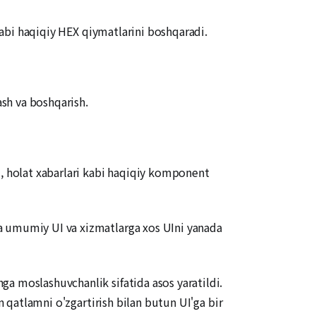
 kabi haqiqiy HEX qiymatlarini boshqaradi.
ash va boshqarish.
i, holat xabarlari kabi haqiqiy komponent
a umumiy UI va xizmatlarga xos UIni yanada
a moslashuvchanlik sifatida asos yaratildi.
n qatlamni o'zgartirish bilan butun UI'ga bir