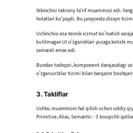
Ikkinchisi takroriy ta'rif muammosi edi. Yangi
holatlari ko'paydi. Bu jarayonda dizayn tizimin
Uchinchisi esa texnik xizmat ko'rsatish xaraja
kutilmagan UI o'zgarishlari yuzaga kelishi m
samarali emas edi.
Bundan tashqari, komponent darajasidagi uslu
o'zgaruvchilar tizimi bilan barqaror boshqaris
3. Takliflar
Ushbu muammoni hal qilish uchun oddiy qiyma
Primitive, Alias, Semantic - 3 bosqichli qatl