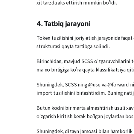
xil tarzda aks ettirish mumkin bo'ldi.
4. Tatbiq jarayoni
Token tuzilishini joriy etish jarayonida faqa
strukturasi qayta tartibga solindi.
Birinchidan, mavjud SCSS o'zgaruvchilarini to
ma'no birligiga ko'ra qayta klassifikatsiya qil
Shuningdek, SCSS ning @use va @forward ni fo
import tuzilishini birlashtirdim. Buning nati
Butun kodni bir marta almashtirish usuli xavf
o'zgarish kiritish kerak bo'lgan joylardan bo
Shuningdek, dizayn jamoasi bilan hamkorlik q