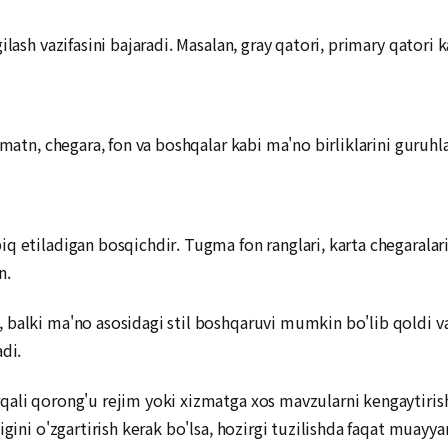
ilash vazifasini bajaradi. Masalan, gray qatori, primary qatori
 matn, chegara, fon va boshqalar kabi ma'no birliklarini guruhl
q etiladigan bosqichdir. Tugma fon ranglari, karta chegaralar
n.
 balki ma'no asosidagi stil boshqaruvi mumkin bo'lib qoldi v
di.
ali qorong'u rejim yoki xizmatga xos mavzularni kengaytirishg
gini o'zgartirish kerak bo'lsa, hozirgi tuzilishda faqat muayya