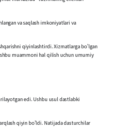
hlangan va saqlash imkoniyatlari va
qarishni qiyinlashtirdi. Xizmatlarga bo'lgan
di. Ushbu muammoni hal qilish uchun umumiy
arilayotgan edi. Ushbu usul dastlabki
rqlash qiyin bo'ldi. Natijada dasturchilar