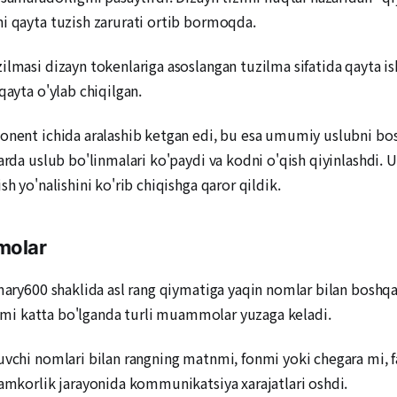
i qayta tuzish zarurati ortib bormoqda.
ilmasi dizayn tokenlariga asoslangan tuzilma sifatida qayta is
qayta o'ylab chiqilgan.
onent ichida aralashib ketgan edi, bu esa umumiy uslubni bosh
tlarda uslub bo'linmalari ko'paydi va kodni o'qish qiyinlash
h yo'nalishini ko'rib chiqishga qaror qildik.
molar
imary600 shaklida asl rang qiymatiga yaqin nomlar bilan boshq
hajmi katta bo'lganda turli muammolar yuzaga keladi.
vchi nomlari bilan rangning matnmi, fonmi yoki chegara mi, fa
hamkorlik jarayonida kommunikatsiya xarajatlari oshdi.