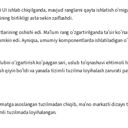
 UI ishlab chiqilganda, mavjud ranglarni qayta ishlatish o'rniga
ing birlikligi asta-sekin zaiflashdi.
tlarining oshishi edi. Ma'lum rang o'zgartirilganda ta'sir ko'rs
umkin edi. Ayniqsa, umumiy komponentlarda ishlatiladigan o'zg
bni o'zgartirish ko'paygan sari, uslub to'qnashuvi ehtimoli h
h qiyin bo'ldi va yanada tizimli tuzilma loyihalash zarurati pa
tga asoslangan tuzilmadan chiqib, ma'no markazli dizayn tok
amli tuzilmada loyihalangan.