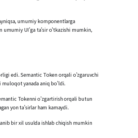
ik. Ayniqsa, umumiy komponentlarga
 ham umumiy UI'ga ta'sir o'tkazishi mumkin,
rligi edi. Semantic Token orqali o'zgaruvchi
gi muloqot yanada aniq bo'ldi.
Semantic Tokenni o'zgartirish orqali butun
magan yon ta'sirlar ham kamaydi.
anib bir xil usulda ishlab chiqish mumkin