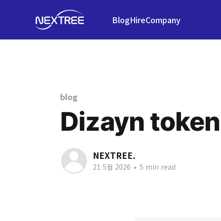
Blog
Hire
Company
blog
Dizayn tokenl
NEXTREE.
21 5월 2026
•
5 min read