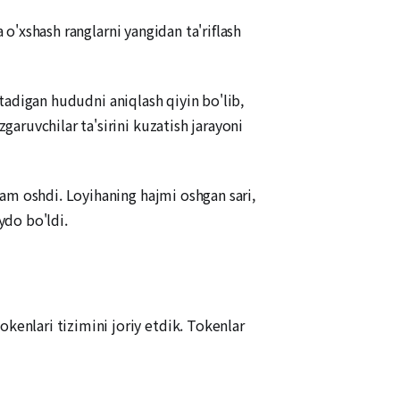
 o'xshash ranglarni yangidan ta'riflash
atadigan hududni aniqlash qiyin bo'lib,
aruvchilar ta'sirini kuzatish jarayoni
am oshdi. Loyihaning hajmi oshgan sari,
ydo bo'ldi.
enlari tizimini joriy etdik. Tokenlar