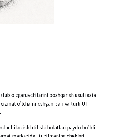
slub o'zgaruvchilarini boshqarish usuli asta-
izmat o'lchami oshgani sari va turli UI
.
ar bilan ishlatilishi holatlari paydo bo'ldi
qiymat markazida” tuzilmaning cheklari