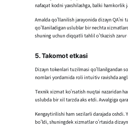
nafaqat kodni yaxshilashga, balki hamkorlik 
Amalda qo'llanilish jarayonida dizayn QA'ni 
qo'llaniladigan uslublar bir nechta xizmatlard
shuning uchun diqqatli tahlil o'tkazish zarur 
5. Takomot etkasi
Dizayn tokenlari tuzilmasi qo'llanilgandan s
nomlari yordamida roli intuitiv ravishda ang
Texnik xizmat ko'rsatish nuqtai nazaridan ha
uslubda bir xil tarzda aks etdi. Avvalgiga qa
Kengaytirilishi ham sezilarli darajada oshdi
bo'ldi, shuningdek xizmatlar o'rtasida dizayn