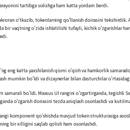
jarayonini tartibga solishga ham katta yordam berdi.
takroran o'tkazib, tokenlarning qo'llanish doirasini tekshird
a bir vaqtning o'zida ishlatilishi tufayli, kichik o'zgarishlar
edi.
o'ng eng katta yaxshilanish qismi o'qish va hamkorlik samarado
lash mumkin bo'ldi va dizaynerlar bilan dasturchilar o'rtasida
m samarali bo'ldi. Maxsus UI rangini o'zgartirganda, tegishli 
raganda o'zgarish doirasini tezda aniqlash osonlashdi va kutil
. Yangi komponent qo'shishda mavjud token strukturasiga asosl
ning bir xilligini saqlab qolish ham osonlashdi.