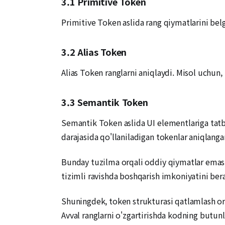
3.1 Primitive Token
Primitive Token aslida rang qiymatlarini belg
3.2 Alias Token
Alias Token ranglarni aniqlaydi. Misol uchun,
3.3 Semantik Token
Semantik Token aslida UI elementlariga tatbi
darajasida qo'llaniladigan tokenlar aniqlanga
Bunday tuzilma orqali oddiy qiymatlar emas,
tizimli ravishda boshqarish imkoniyatini bera
Shuningdek, token strukturasi qatlamlash orq
Avval ranglarni o'zgartirishda kodning butunli