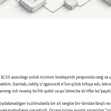
 SCSS asosidagi uslub tizimini boshqarish jarayonida rang va u
m. Dastlab, oddiy o'zgaruvchi e'lon qilish kifoya edi, lekin x
rning roli noaniq bo'lib qoldi va qo'shimcha ta'riflar ko'paydi
dalanadigan tuzilmalarda bir xil ranglar bir-biridan farqli noml
 samaradorligini pasaytirdi. Dizayn tizimi nuqtai nazaridan “