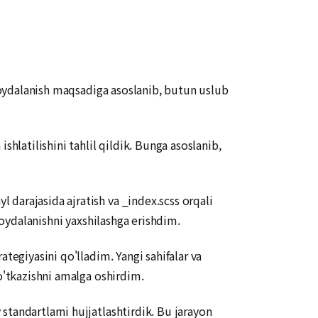
 foydalanish maqsadiga asoslanib, butun uslub
hlatilishini tahlil qildik. Bunga asoslanib,
darajasida ajratish va _index.scss orqali
foydalanishni yaxshilashga erishdim.
tegiyasini qo'lladim. Yangi sahifalar va
o'tkazishni amalga oshirdim.
tandartlarni hujjatlashtirdik. Bu jarayon