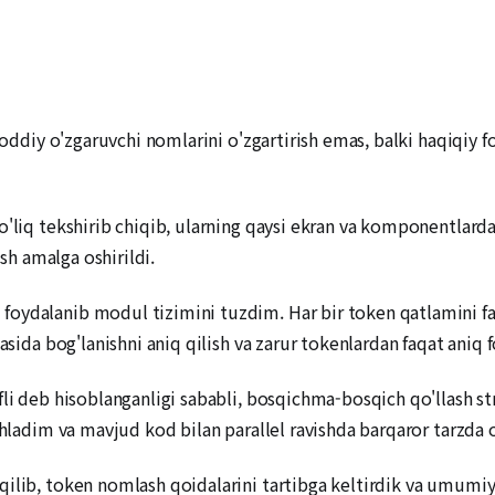
t oddiy o'zgaruvchi nomlarini o'zgartirish emas, balki haqiqiy
'liq tekshirib chiqib, ularning qaysi ekran va komponentlarda is
ish amalga oshirildi.
ydalanib modul tizimini tuzdim. Har bir token qatlamini fayl 
jasida bog'lanishni aniq qilish va zarur tokenlardan faqat aniq 
li deb hisoblanganligi sababli, bosqichma-bosqich qo'llash stra
shladim va mavjud kod bilan parallel ravishda barqaror tarzda 
ilib, token nomlash qoidalarini tartibga keltirdik va umumiy s