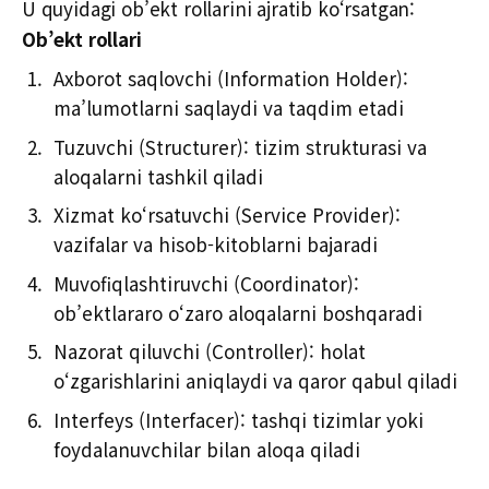
U quyidagi ob’ekt rollarini ajratib ko‘rsatgan:
Ob’ekt rollari
Axborot saqlovchi (Information Holder):
ma’lumotlarni saqlaydi va taqdim etadi
Tuzuvchi (Structurer): tizim strukturasi va
aloqalarni tashkil qiladi
Xizmat ko‘rsatuvchi (Service Provider):
vazifalar va hisob-kitoblarni bajaradi
Muvofiqlashtiruvchi (Coordinator):
ob’ektlararo o‘zaro aloqalarni boshqaradi
Nazorat qiluvchi (Controller): holat
o‘zgarishlarini aniqlaydi va qaror qabul qiladi
Interfeys (Interfacer): tashqi tizimlar yoki
foydalanuvchilar bilan aloqa qiladi