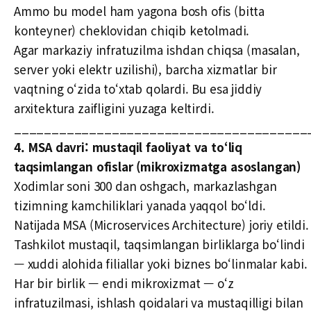
Ammo bu model ham yagona bosh ofis (bitta
konteyner) cheklovidan chiqib ketolmadi.
Agar markaziy infratuzilma ishdan chiqsa (masalan,
server yoki elektr uzilishi), barcha xizmatlar bir
vaqtning o‘zida to‘xtab qolardi. Bu esa jiddiy
arxitektura zaifligini yuzaga keltirdi.
_______________________________________
4. MSA davri: mustaqil faoliyat va to‘liq
taqsimlangan ofislar (mikroxizmatga asoslangan)
Xodimlar soni 300 dan oshgach, markazlashgan
tizimning kamchiliklari yanada yaqqol bo‘ldi.
Natijada MSA (Microservices Architecture) joriy etildi.
Tashkilot mustaqil, taqsimlangan birliklarga bo‘lindi
— xuddi alohida filiallar yoki biznes bo‘linmalar kabi.
Har bir birlik — endi mikroxizmat — o‘z
infratuzilmasi, ishlash qoidalari va mustaqilligi bilan