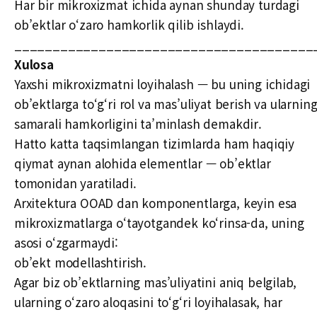
Har bir mikroxizmat ichida aynan shunday turdagi
ob’ektlar o‘zaro hamkorlik qilib ishlaydi.
_______________________________________
Xulosa
Yaxshi mikroxizmatni loyihalash — bu uning ichidagi
ob’ektlarga to‘g‘ri rol va mas’uliyat berish va ularnin
samarali hamkorligini ta’minlash demakdir.
Hatto katta taqsimlangan tizimlarda ham haqiqiy
qiymat aynan alohida elementlar — ob’ektlar
tomonidan yaratiladi.
Arxitektura OOAD dan komponentlarga, keyin esa
mikroxizmatlarga o‘tayotgandek ko‘rinsa-da, uning
asosi o‘zgarmaydi:
ob’ekt modellashtirish.
Agar biz ob’ektlarning mas’uliyatini aniq belgilab,
ularning o‘zaro aloqasini to‘g‘ri loyihalasak, har