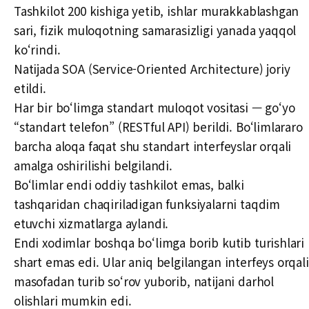
Tashkilot 200 kishiga yetib, ishlar murakkablashgan
sari, fizik muloqotning samarasizligi yanada yaqqol
ko‘rindi.
Natijada SOA (Service-Oriented Architecture) joriy
etildi.
Har bir bo‘limga standart muloqot vositasi — go‘yo
“standart telefon” (RESTful API) berildi. Bo‘limlararo
barcha aloqa faqat shu standart interfeyslar orqali
amalga oshirilishi belgilandi.
Bo‘limlar endi oddiy tashkilot emas, balki
tashqaridan chaqiriladigan funksiyalarni taqdim
etuvchi xizmatlarga aylandi.
Endi xodimlar boshqa bo‘limga borib kutib turishlari
shart emas edi. Ular aniq belgilangan interfeys orqali
masofadan turib so‘rov yuborib, natijani darhol
olishlari mumkin edi.