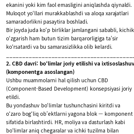
ekanini yoki kim faol emasligini aniqlashda qiynaldi.
Muloqot yo‘llari murakkablashdi va aloqa xarajatlari
samaradorlikni pasaytira boshladi.
Bir joyda juda ko‘p birliklar jamlangani sababli, kichik
o‘zgarish ham butun tizim barqarorligiga ta’sir
ko‘rsatardi va bu samarasizlikka olib kelardi.
_______________________________________
2. CBD davri: bo‘limlar joriy etilishi va ixtisoslashu
(komponentga asoslangan)
Ushbu muammolarni hal qilish uchun CBD
(Component-Based Development) konsepsiyasi joriy
etildi.
Bu yondashuv bo‘limlar tushunchasini kiritdi va
o‘zaro bog‘liq ob’ektlarni yagona blok — komponent
sifatida birlashtirdi. HR, moliya va dasturlash kabi
bo‘limlar aniq chegaralar va ichki tuzilma bilan