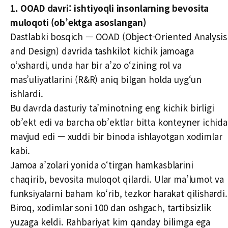
1. OOAD davri: ishtiyoqli insonlarning bevosita
muloqoti (ob’ektga asoslangan)
Dastlabki bosqich — OOAD (Object-Oriented Analysis
and Design) davrida tashkilot kichik jamoaga
o‘xshardi, unda har bir a’zo o‘zining rol va
mas’uliyatlarini (R&R) aniq bilgan holda uyg‘un
ishlardi.
Bu davrda dasturiy ta’minotning eng kichik birligi
ob’ekt edi va barcha ob’ektlar bitta konteyner ichida
mavjud edi — xuddi bir binoda ishlayotgan xodimlar
kabi.
Jamoa a’zolari yonida o‘tirgan hamkasblarini
chaqirib, bevosita muloqot qilardi. Ular ma’lumot va
funksiyalarni baham ko‘rib, tezkor harakat qilishardi.
Biroq, xodimlar soni 100 dan oshgach, tartibsizlik
yuzaga keldi. Rahbariyat kim qanday bilimga ega