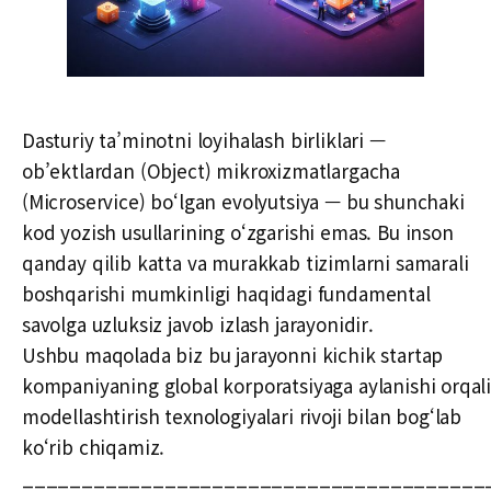
Dasturiy ta’minotni loyihalash birliklari —
ob’ektlardan (Object) mikroxizmatlargacha
(Microservice) bo‘lgan evolyutsiya — bu shunchaki
kod yozish usullarining o‘zgarishi emas. Bu inson
qanday qilib katta va murakkab tizimlarni samarali
boshqarishi mumkinligi haqidagi fundamental
savolga uzluksiz javob izlash jarayonidir.
Ushbu maqolada biz bu jarayonni kichik startap
kompaniyaning global korporatsiyaga aylanishi orqali
modellashtirish texnologiyalari rivoji bilan bog‘lab
ko‘rib chiqamiz.
_______________________________________