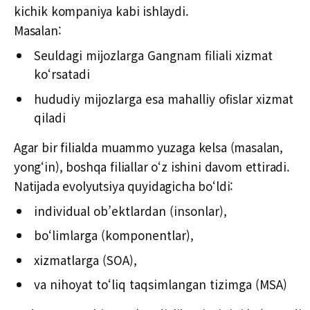
kichik kompaniya kabi ishlaydi.
Masalan:
Seuldagi mijozlarga Gangnam filiali xizmat
ko‘rsatadi
hududiy mijozlarga esa mahalliy ofislar xizmat
qiladi
Agar bir filialda muammo yuzaga kelsa (masalan,
yong‘in), boshqa filiallar o‘z ishini davom ettiradi.
Natijada evolyutsiya quyidagicha bo‘ldi:
individual ob’ektlardan (insonlar),
bo‘limlarga (komponentlar),
xizmatlarga (SOA),
va nihoyat to‘liq taqsimlangan tizimga (MSA)