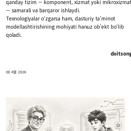
qanday tizim — komponent, xizmat yoki mikroxizma
— samarali va barqaror ishlaydi.
Texnologiyalar o‘zgarsa ham, dasturiy ta’minot
modellashtirishining mohiyati hanuz ob’ekt bo‘lib
qoladi.
doitson
08 4월 2026