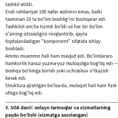
tashkil etildi.
Endi rahbariyat 100 nafar xodimni emas, balki
taxminan 10 ta bo‘lim boshlig‘ini boshqarar edi.
Tashkilot ancha tizimli bo‘ldi va har bir bo‘lim
o‘zining ixtisosligini rivojlantirib, qayta
foydalaniladigan “komponent” sifatida ishlay
boshladi.
Ammo muammo hali ham mavjud edi. Bo‘limlararo
hamkorlik hanuz yuzma-yuz muloqotga bog‘liq edi —
boshqa bo‘limga borish yoki uchrashuv o‘tkazish
kerak edi.
Struktura ajratilgan bo‘lsa-da, muloqot hali ham fizik
ofisga bog‘liq edi.
_______________________________________
3. SOA davri: onlayn tarmoqlar va xizmatlarning
paydo bo‘lishi (xizmatga asoslangan)