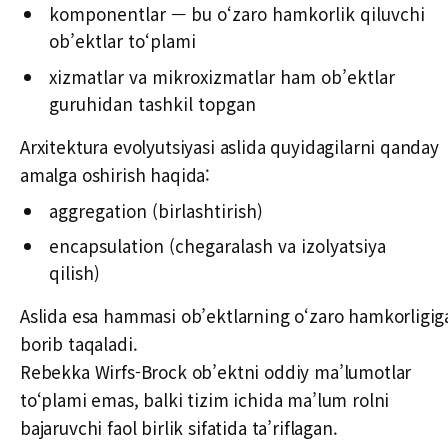
komponentlar — bu o‘zaro hamkorlik qiluvchi
ob’ektlar to‘plami
xizmatlar va mikroxizmatlar ham ob’ektlar
guruhidan tashkil topgan
Arxitektura evolyutsiyasi aslida quyidagilarni qanday
amalga oshirish haqida:
aggregation (birlashtirish)
encapsulation (chegaralash va izolyatsiya
qilish)
Aslida esa hammasi ob’ektlarning o‘zaro hamkorligig
borib taqaladi.
Rebekka Wirfs-Brock ob’ektni oddiy ma’lumotlar
to‘plami emas, balki tizim ichida ma’lum rolni
bajaruvchi faol birlik sifatida ta’riflagan.