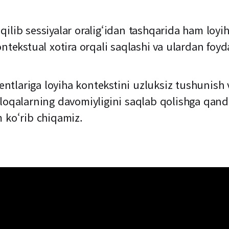
qilib sessiyalar oralig‘idan tashqarida ham loy
ntekstual xotira orqali saqlashi va ulardan foyd
tlariga loyiha kontekstini uzluksiz tushunish 
aloqalarning davomiyligini saqlab qolishga qand
 ko‘rib chiqamiz.