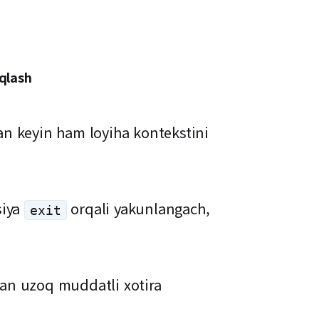
qlash
n keyin ham loyiha kontekstini
siya
orqali yakunlangach,
exit
n uzoq muddatli xotira