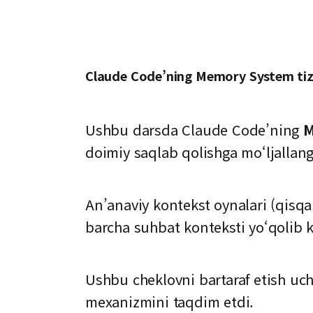
Claude Code’ning Memory System tizim
Ushbu darsda Claude Code’ning
M
doimiy saqlab qolishga mo‘ljalla
An’anaviy kontekst oynalari (qisq
barcha suhbat konteksti yo‘qolib k
Ushbu cheklovni bartaraf etish u
mexanizmini taqdim etdi.