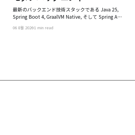
最新のバックエンド技術スタックである Java 25,
Spring Boot 4, GraalVM Native, そして Spring AI
2.0を扱う [Modern Backend] マスタークラス講座
06 8월 2026
1 min read
のオリエンテーション動画です。 本講座は、既存
のSpring Boot環境でサービスを構築・デプロイし
た経験のある開発者を対象に、 次世代バックエン
ド技術スタックへの移行を目指して企画されてい
ます。
, Sujeong-gu, Seongnam-si, Gyeonggi-do, 13449, Republic of Korea
. 02-6332-5950