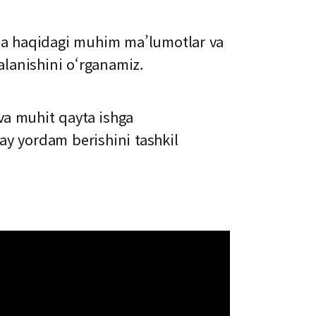
iha haqidagi muhim ma’lumotlar va
alanishini o‘rganamiz.
va muhit qayta ishga
ay yordam berishini tashkil