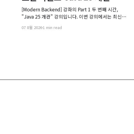
[Modern Backend] 강좌의 Part 1 두 번째 시간,
"Java 25 개관" 강의입니다. 이번 강의에서는 최신
LTS 버전인 Java 25의 핵심 변화와 실무 개발자가 꼭
07 8월 2026
1 min read
알아야 할 주요 JEP(JDK Enhancement Proposal) 기
능들을 살펴봅니다. 📌 주요 학습 내용: * Java 25의 출
시 개요 및 LTS 지원 방향 * 구조화된 동시성
(Structured Concurrency)
NEXTREE
207-210, 2F, Telechips Bldg., 27, Geumto-ro 80beon-gil
E-Mail. propose@nextree.io / Phone. 02-6332-5250 / Fax
© Nextree. All rights reserved.