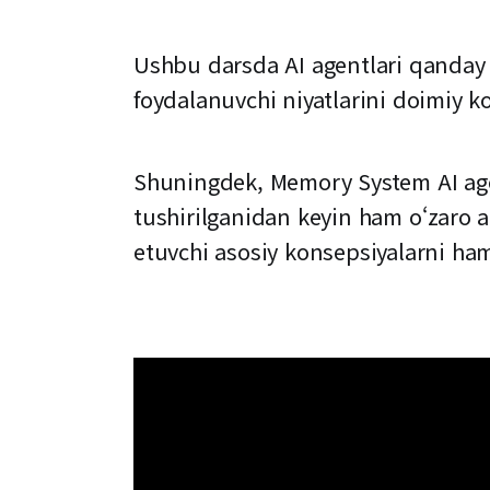
Ushbu darsda AI agentlari qanday 
foydalanuvchi niyatlarini doimiy ko
Shuningdek, Memory System AI agen
tushirilganidan keyin ham o‘zaro 
etuvchi asosiy konsepsiyalarni ham