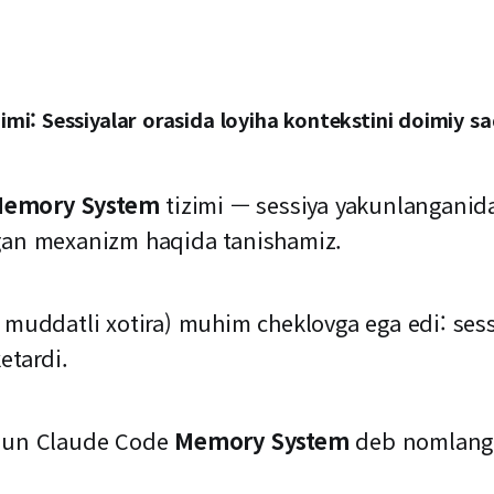
i: Sessiyalar orasida loyiha kontekstini doimiy sa
emory System
tizimi — sessiya yakunlanganida
ngan mexanizm haqida tanishamiz.
a muddatli xotira) muhim cheklovga ega edi: ses
etardi.
chun Claude Code
Memory System
deb nomlanga