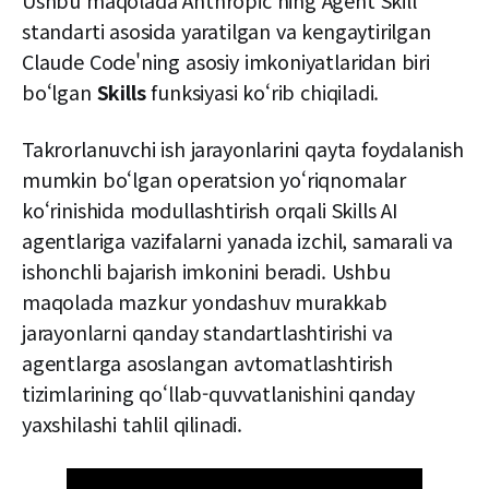
Ushbu maqolada Anthropic'ning Agent Skill
standarti asosida yaratilgan va kengaytirilgan
Claude Code'ning asosiy imkoniyatlaridan biri
bo‘lgan
Skills
funksiyasi ko‘rib chiqiladi.
Takrorlanuvchi ish jarayonlarini qayta foydalanish
mumkin bo‘lgan operatsion yo‘riqnomalar
ko‘rinishida modullashtirish orqali Skills AI
agentlariga vazifalarni yanada izchil, samarali va
ishonchli bajarish imkonini beradi. Ushbu
maqolada mazkur yondashuv murakkab
jarayonlarni qanday standartlashtirishi va
agentlarga asoslangan avtomatlashtirish
tizimlarining qo‘llab-quvvatlanishini qanday
yaxshilashi tahlil qilinadi.