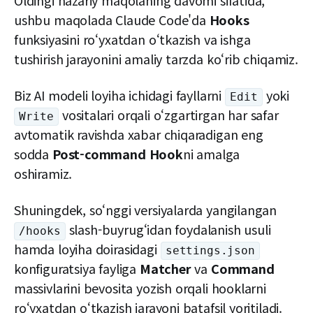
Oldingi nazariy maqolaning davomi sifatida,
ushbu maqolada Claude Code'da
Hooks
funksiyasini roʻyxatdan oʻtkazish va ishga
tushirish jarayonini amaliy tarzda koʻrib chiqamiz.
Biz AI modeli loyiha ichidagi fayllarni
yoki
Edit
vositalari orqali oʻzgartirgan har safar
Write
avtomatik ravishda xabar chiqaradigan eng
sodda
Post-command Hook
ni amalga
oshiramiz.
Shuningdek, soʻnggi versiyalarda yangilangan
slash-buyrugʻidan foydalanish usuli
/hooks
hamda loyiha doirasidagi
settings.json
konfiguratsiya fayliga
Matcher
va
Command
massivlarini bevosita yozish orqali hooklarni
roʻyxatdan oʻtkazish jarayoni batafsil yoritiladi.