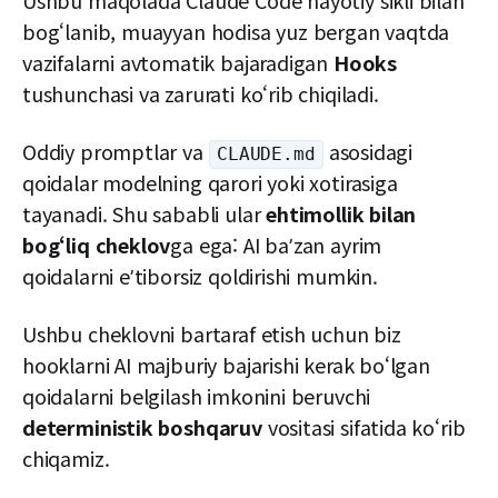
Ushbu maqolada Claude Code hayotiy sikli bilan
bogʻlanib, muayyan hodisa yuz bergan vaqtda
vazifalarni avtomatik bajaradigan
Hooks
tushunchasi va zarurati ko‘rib chiqiladi.
Oddiy promptlar va
asosidagi
CLAUDE.md
qoidalar modelning qarori yoki xotirasiga
tayanadi. Shu sababli ular
ehtimollik bilan
bogʻliq cheklov
ga ega: AI baʼzan ayrim
qoidalarni eʼtiborsiz qoldirishi mumkin.
Ushbu cheklovni bartaraf etish uchun biz
hooklarni AI majburiy bajarishi kerak bo‘lgan
qoidalarni belgilash imkonini beruvchi
deterministik boshqaruv
vositasi sifatida ko‘rib
chiqamiz.