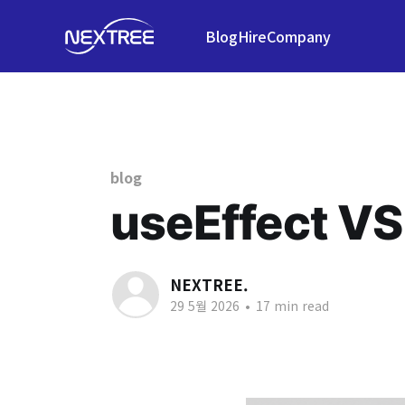
Blog
Hire
Company
blog
useEffect VS
NEXTREE.
29 5월 2026
•
17 min read