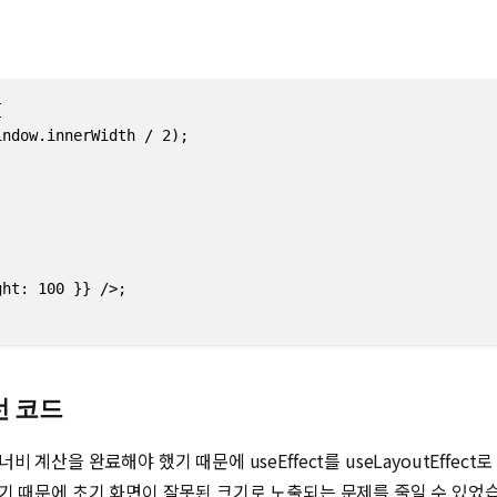
  

ndow.innerWidth / 2);  

ht: 100 }} />;

개선 코드
산을 완료해야 했기 때문에 useEffect를 useLayoutEffect로 변
기 때문에 초기 화면이 잘못된 크기로 노출되는 문제를 줄일 수 있었