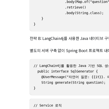
                .body(Map.of("question"
                .retrieve()

                .body(String.class);

    }

}
전략 B: LangChain4j를 사용한 Java 네이티브 
별도의 서버 구축 없이 Spring Boot 프로젝트 
// LangChain4j를 활용한 Java 기반 SQL 생
  public interface SqlGenerator {

    @UserMessage("자연어 질문: {{it
    String generate(String question);

}
// Service 로직
