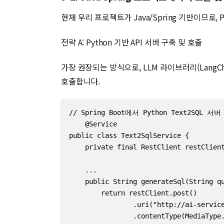
현재 우리 프로젝트가 Java/Spring 기반이므로
전략 A: Python 기반 API 서버 구축 및 호출
가장 권장되는 방식으로, LLM 라이브러리(LangChai
호출합니다.
// Spring Boot에서 Python Text2SQL 서
    @Service 

public class Text2SqlService {

    private final RestClient restClient
    ...

    public String generateSql(String qu
        return restClient.post()

                .uri("http://ai-service
                .contentType(MediaType.