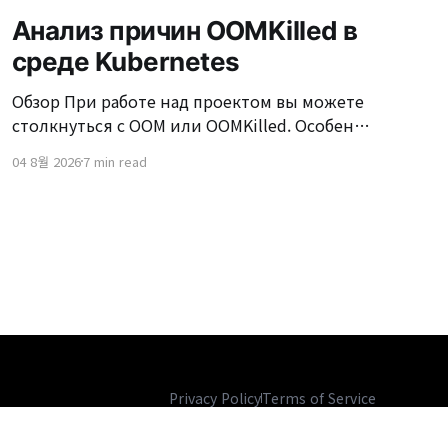
Анализ причин OOMKilled в
среде Kubernetes
Обзор При работе над проектом вы можете
столкнуться с OOM или OOMKilled. Особенно
в окружении Kubernetes часто возникают
04 8월 2026
7 min read
ситуации, когда "Pod был перезапущен из-за
OOMKilled." OOMKilled может казаться
простым перезапуском сервера, но если не
устранить причину, это может происходить
снова и снова в условиях высокой нагрузки
на
Privacy Policy
Terms of Service