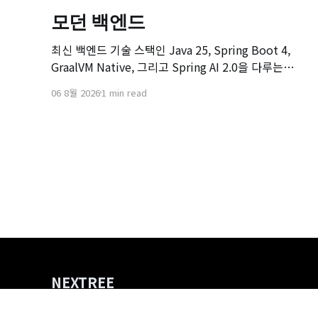
모던 백엔드
최신 백엔드 기술 스택인 Java 25, Spring Boot 4,
GraalVM Native, 그리고 Spring AI 2.0을 다루는
[Modern Backend] 마스터 클래스 강좌의 오리엔테이
06 8월 2026
1 min read
션 영상입니다. 본 강좌는 기존 Spring Boot 환경에서
서비스를 구축하고 배포해보신 개발자분들을 대상으
로, 차세대 백엔드 기술 스택으로의 전환을 목표로 기획
되었습니다.
NEXTREE
207-210, 2F, Telechips Bldg., 27, Geumto-ro 80beon-gil
E-Mail. propose@nextree.io / Phone. 02-6332-5250 / Fax