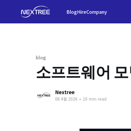
Blog
Hire
Company
blog
소프트웨어 모
Nextree
08 4월 2026
•
10 min read