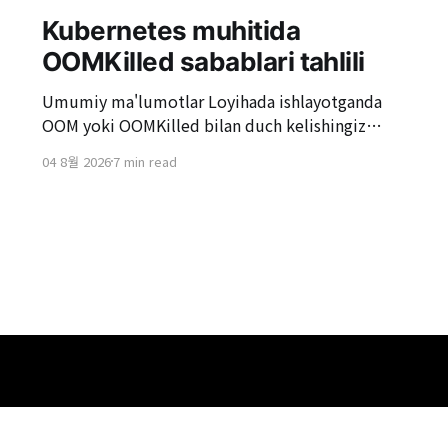
Kubernetes muhitida
OOMKilled sabablari tahlili
Umumiy ma'lumotlar Loyihada ishlayotganda
OOM yoki OOMKilled bilan duch kelishingiz
mumkin. Ayniqsa, Kubernetes muhitida, "Pod
04 8월 2026
7 min read
OOMKilled sababli qayta ishga tushirildi"
holatlariga duch kelish odatiy hol. OOMKilled
oddiy serverni qayta ishga tushirishdek ko'rinishi
mumkin, lekin sababi aniqlanmasa, bu yuqori
xizmat yukida takrorlanishi mumkin va bu
, Sujeong-gu, Seongnam-si, Gyeonggi-do, 13449, Republic of Korea
. 02-6332-5950