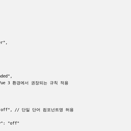
r",

ded",

 // Vue 3 환경에서 권장되는 규칙 적용

s": "off", // 단일 단어 컴포넌트명 허용

": "off"
