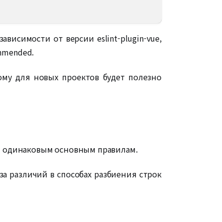
ависимости от версии eslint-plugin-vue,
mmended.
оэтому для новых проектов будет полезно
али одинаковым основным правилам.
-за различий в способах разбиения строк