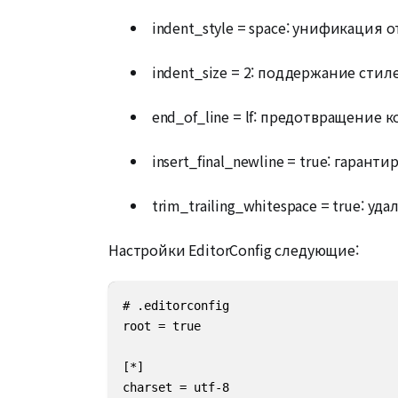
indent_style = space: унификация 
indent_size = 2: поддержание стил
end_of_line = lf: предотвращение
insert_final_newline = true: гаран
trim_trailing_whitespace = true: 
Настройки EditorConfig следующие:
# .editorconfig

root = true

[*]

charset = utf-8
