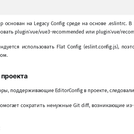
снован на Legacy Config среде на основе .eslintrc. В з
овать plugin:vue/vue3-recommended или plugin:vue/reco
ндуется использовать Flat Config (eslint.config.js), п
ом.
 проекта
кторы, поддерживающие EditorConfig в проекте, следов
f помогает сократить ненужные Git diff, возникающие из
: