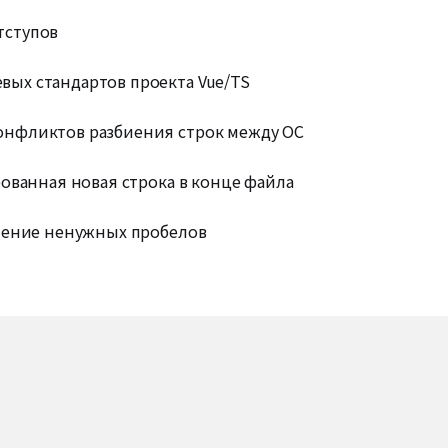
отступов
евых стандартов проекта Vue/TS
 конфликтов разбиения строк между ОС
тированная новая строка в конце файла
удаление ненужных пробелов