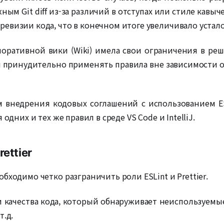
ым Git diff из-за различий в отступах или стиле кавыч
евизии кода, что в конечном итоге увеличивало устало
поративной вики (Wiki) имела свои ограничения в ре
 принудительно применять правила вне зависимости от
 внедрения кодовых соглашений с использованием ESLi
одних и тех же правил в среде VS Code и IntelliJ.
rettier
бходимо четко разграничить роли ESLint и Prettier.
и качества кода, который обнаруживает неиспользуе
т.д.