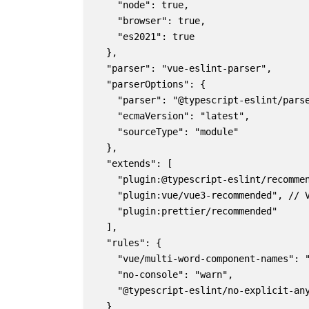
    "node": true,

    "browser": true,

    "es2021": true

  },

  "parser": "vue-eslint-parser",

  "parserOptions": {

    "parser": "@typescript-eslint/parse
    "ecmaVersion": "latest",

    "sourceType": "module"

  },

  "extends": [

    "plugin:@typescript-eslint/recommen
    "plugin:vue/vue3-recommended",
    "plugin:prettier/recommended"

  ],

  "rules": {

    "vue/multi-word-component-name
    "no-console": "warn",

    "@typescript-eslint/no-explicit-any
  }
