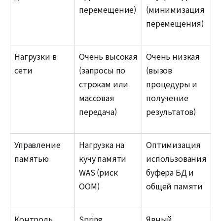
перемещение)
(минимизация
перемещения)
Нагрузки в
Очень высокая
Очень низкая
сети
(запросы по
(вызов
строкам или
процедуры и
массовая
получение
передача)
результатов)
Управление
Нагрузка на
Оптимизация
памятью
кучу памяти
использования
WAS (риск
буфера БД и
OOM)
общей памяти
Контроль
Spring
Явный