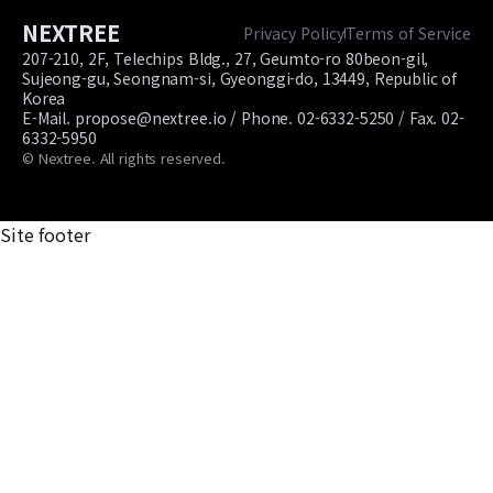
NEXTREE
Privacy Policy
Terms of Service
207-210, 2F, Telechips Bldg., 27, Geumto-ro 80beon-gil,
Sujeong-gu, Seongnam-si, Gyeonggi-do, 13449, Republic of
Korea
E-Mail. propose@nextree.io / Phone. 02-6332-5250 / Fax. 02-
6332-5950
© Nextree. All rights reserved.
Site footer