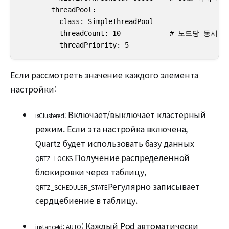
        threadPool:

          class: SimpleThreadPool

          threadCount: 10            # 노드당 동시 실
          threadPriority: 5
Если рассмотреть значение каждого элемента
настройки:
Включает/выключает кластерный
isClustered:
режим. Если эта настройка включена,
Quartz будет использовать базу данных
Получение распределенной
QRTZ_LOCKS
блокировки через таблицу,
Регулярно записывает
QRTZ_SCHEDULER_STATE
сердцебиение в таблицу.
: Каждый Pod автоматически
instanceId: AUTO