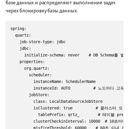
базе данных и распределяют выполнение задач
через блокировку базы данных.
spring:

  quartz:

    job-store-type: jdbc

    jdbc:

      initialize-schema: never    # DB Schema를
    properties:

      org.quartz:

        scheduler:

          instanceName: SchedulerName

          instanceId: AUTO          # 노드마다 고유 
        jobStore:

          class: LocalDataSourceJobStore

          isClustered: true          # 클러스터 모드
	    tablePrefix: qrtz_        # 테이블 prefix 설정(vendor별 대소문자 특징 주의)

          clusterCheckinInterval: 10000  # 10초마
          misfireThreshold: 60000    # 60초 이내 지