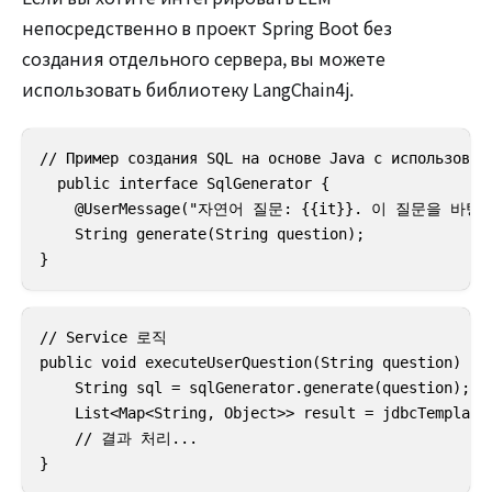
непосредственно в проект Spring Boot без
создания отдельного сервера, вы можете
использовать библиотеку LangChain4j.
// Пример создания SQL на основе Java с использовани
  public interface SqlGenerator {

    @UserMessage("자연어 질문: {{it}}. 이 질문을 
    String generate(String question);

}
// Service 로직

public void executeUserQuestion(String question) {

    String sql = sqlGenerator.generate(question);

    List<Map<String, Object>> result = jdbcTemplate.
    // 결과 처리...

}