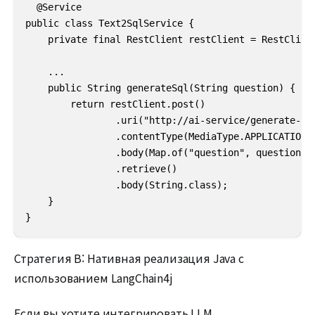
  @Service

public class Text2SqlService {

    private final RestClient restClient = RestClient
    ...

    public String generateSql(String question) {

        return restClient.post()

                .uri("http://ai-service/generate-sql
                .contentType(MediaType.APPLICATION_J
                .body(Map.of("question", question))

                .retrieve()

                .body(String.class);

    }

}
Стратегия B: Нативная реализация Java с
использованием LangChain4j
Если вы хотите интегрировать LLM