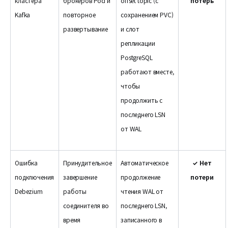
кластера
брокеров Pod и
offset topic (с
потерь
Kafka
повторное
сохранением PVC)
развертывание
и слот
репликации
PostgreSQL
работают вместе,
чтобы
продолжить с
последнего LSN
от WAL
Ошибка
Принудительное
Автоматическое
✓ Нет
подключения
завершение
продолжение
потери
Debezium
работы
чтения WAL от
соединителя во
последнего LSN,
время
записанного в