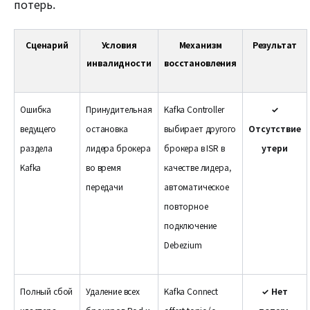
потерь.
Сценарий
Условия
Механизм
Результат
инвалидности
восстановления
Ошибка
Принудительная
Kafka Controller
✓
ведущего
остановка
выбирает другого
Отсутствие
раздела
лидера брокера
брокера в ISR в
утери
Kafka
во время
качестве лидера,
передачи
автоматическое
повторное
подключение
Debezium
Полный сбой
Удаление всех
Kafka Connect
✓ Нет