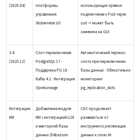
(2025.04)
платформы
использующая прямое
управления
подключение к Pod через
(Kubernetes UI)
curl → может быть
заменена на GUI
3.4
Слот переключения
Автоматический перенос
(2025.12)
PostgreSQL 17 ·
слота при переключении
Поддержка PG 18 ·
базы данных · Обязательно
Kafka 4.1 · Интеграция
мониторинг
OpenLineage
pg_replication_slots
Интеграция
Добавление модуля
CDC продолжает
ИИ
ИИ с интеграцией LLM
развиваться от
и векторной базы
инструмента репликации
данных (Debezium
данных к слою AI-