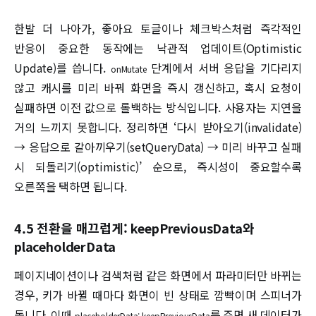
한발 더 나아가, 좋아요 토글이나 체크박스처럼 즉각적인
반응이 중요한 동작에는 낙관적 업데이트(Optimistic
Update)를 씁니다.
단계에서 서버 응답을 기다리지
onMutate
않고 캐시를 미리 바꿔 화면을 즉시 갱신하고, 혹시 요청이
실패하면 이전 값으로 롤백하는 방식입니다. 사용자는 지연을
거의 느끼지 못합니다. 정리하면 ‘다시 받아오기(invalidate)
→ 응답으로 갈아끼우기(setQueryData) → 미리 바꾸고 실패
시 되돌리기(optimistic)’ 순으로, 즉시성이 중요할수록
오른쪽을 택하면 됩니다.
4.5 전환을 매끄럽게: keepPreviousData와
placeholderData
페이지네이션이나 검색처럼 같은 화면에서 파라미터만 바뀌는
경우, 키가 바뀔 때마다 화면이 빈 상태로 깜빡이며 스피너가
돕니다. 이때
를 주면 새 데이터가
placeholderData: keepPreviousData