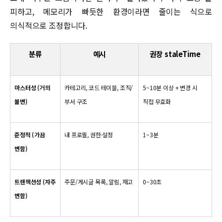
피하고, 메모리가 빠듯한 환경이라면 줄이는 식으로
의식적으로 조정합니다.
분류
예시
권장 staleTime
마스터성 (거의
카테고리, 코드 테이블, 조직/
5~10분 이상 + 변경 시
불변)
부서 구조
직접 무효화
준정적 (가끔
내 프로필, 권한·설정
1~3분
변함)
트랜잭션성 (자주
주문/게시글 목록, 알림, 재고
0~30초
변함)