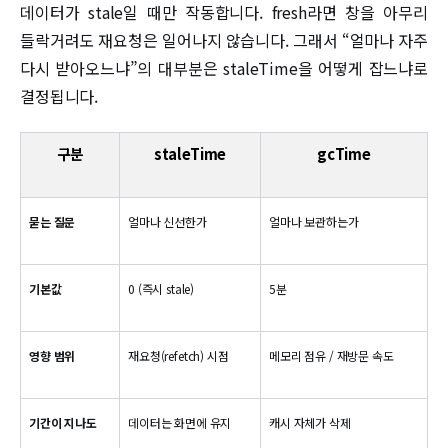
데이터가 stale일 때만 작동합니다. fresh라면 창을 아무리
들락거려도 재요청은 일어나지 않습니다. 그래서 “얼마나 자주
다시 받아오느냐”의 대부분은 staleTime을 어떻게 잡느냐로
결정됩니다.
구분
staleTime
gcTime
묻는 질문
얼마나 신선한가
얼마나 보관하는가
기본값
0 (즉시 stale)
5분
영향 범위
재요청(refetch) 시점
메모리 점유 / 재방문 속도
기간이 지나도
데이터는 화면에 유지
캐시 자체가 삭제