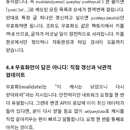
동작합니다. 즉
한 줄이면
invalidateQueries({ queryKey: postKeys.all })
[
]로 캐싱된 모든 목록과 상세가 한꺼번에 걸립니다.
'posts','list', ...
반대로 특정 글 하나만 갱신하고 싶으면
만
postKeys.detail(id)
무효화하면 됩니다. 조회도 무효화도 같은 팩토리에서 키를
꺼내 쓰므로, 글자가 어긋날 일이 원천적으로 사라집니다. 키를
한곳에서만 정의하니 자동완성과 타입 검사의 도움까지
받습니다.
4.4 무효화만이 답은 아니다: 직접 갱신과 낙관적
업데이트
무효화(invalidate)는 “이 캐시는 낡았으니 다시
받아와라”라는 지시입니다. 안전하지만 네트워크 요청을 한 번
더 유발합니다. 그런데 변경 API의 응답에 이미 최신 데이터가
들어 있다면, 굳이 다시 받을 필요 없이
로 캐시를
setQueryData
직접 갈아끼우는 편이 빠르고 알뜰합니다. 요청 한 번을 통째로
아끼는 것이죠.