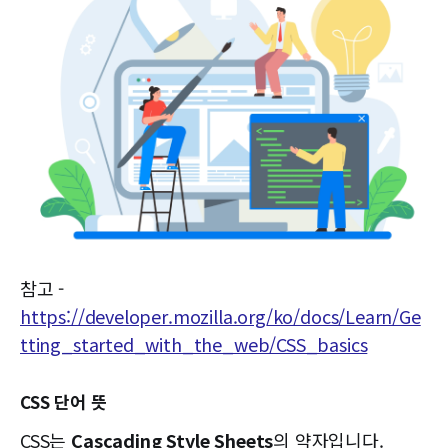
참고 -
https://developer.mozilla.org/ko/docs/Learn/Ge
tting_started_with_the_web/CSS_basics
CSS 단어 뜻
CSS는
Cascading Style Sheets
의 약자입니다.