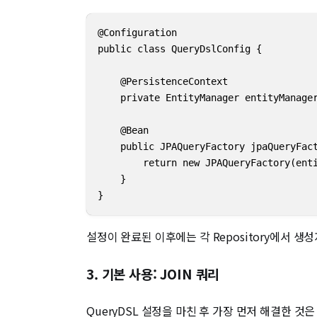
@Configuration

public class QueryDslConfig {

    @PersistenceContext

    private EntityManager entityManager
    @Bean

    public JPAQueryFactory jpaQueryFact
        return new JPAQueryFactory(enti
    }

}
설정이 완료된 이후에는 각 Repository에서 생성자 
3. 기본 사용: JOIN 쿼리
QueryDSL 설정을 마친 후 가장 먼저 해결한 것