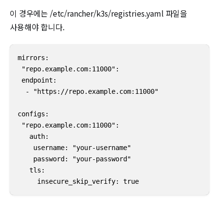
이 경우에는 /etc/rancher/k3s/registries.yaml 파일을
사용해야 합니다.
mirrors:

 "repo.example.com:11000":

 endpoint:

  - "https://repo.example.com:11000"

configs:

 "repo.example.com:11000":

   auth:

    username: "your-username"

    password: "your-password"

   tls:

     insecure_skip_verify: true