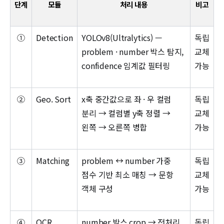
단계
모듈
처리 내용
비고
①
Detection
YOLOv8(Ultralytics) —
독립
problem · number 박스 탐지,
교체
confidence 임계값 필터링
가능
②
Geo. Sort
x축 중간값으로 좌 · 우 컬럼
독립
분리 → 컬럼별 y축 정렬 →
교체
왼쪽 → 오른쪽 병합
가능
③
Matching
problem ↔ number 가중
독립
점수 기반 최소 매칭 → 문항
교체
객체 구성
가능
④
OCR
number 박스 crop → 전처리
독립