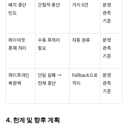
배치 중단
간헐적 중단
거의 0건
운영
빈도
관측
기준
레이아웃
수동 후처리
자동 분류
운영
혼재 처리
필요
관측
기준
파이프라인
단일 실패 →
Fallback으로
운영
복원력
전체 중단
격리
관측
기준
4. 한계 및 향후 계획