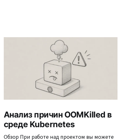
Анализ причин OOMKilled в
среде Kubernetes
Обзор При работе над проектом вы можете