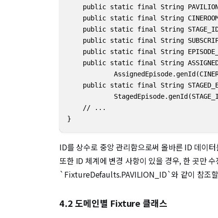
    public static final String PAVILION
    public static final String CINEROOM
    public static final String STAGE_ID
    public static final String SUBSCRIP
    public static final String EPISODE_
    public static final String ASSIGNED
            AssignedEpisode.genId(CINER
    public static final String STAGED_E
            StagedEpisode.genId(STAGE_I
    // ...

}
ID를 상수로 중앙 관리함으로써 올바른 ID 데이
또한 ID 체계에 변경 사항이 있을 경우, 한 곳만
`FixtureDefaults.PAVILION_ID`와 같이
4.2 도메인별 Fixture 클래스