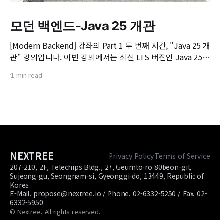
모던 백엔드-Java 25 개관
[Modern Backend] 강좌의 Part 1 두 번째 시간, "Java 25 개
관" 강의입니다. 이번 강의에서는 최신 LTS 버전인 Java 25의
핵심 변화와 실무 개발자가 꼭 알아야 할 주요 JEP(JDK
1 min read
Enhancement Proposal) 기능들을 살펴봅니다. 📌 주요 학
습 내용: * Java 25의 출시 개요 및 LTS 지원 방향 * 구조화된
동시성(Structured Concurrency)
NEXTREE
Privacy Policy
Terms of Service
207-210, 2F, Telechips Bldg., 27, Geumto-ro 80beon-gil,
Sujeong-gu, Seongnam-si, Gyeonggi-do, 13449, Republic of
Korea
E-Mail. propose@nextree.io / Phone. 02-6332-5250 / Fax. 02-
6332-5950
© Nextree. All rights reserved.