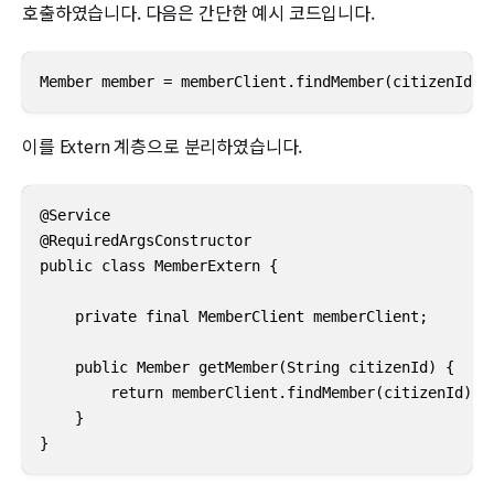
호출하였습니다. 다음은 간단한 예시 코드입니다.
Member member = memberClient.findMember(citizenId);
이를 Extern 계층으로 분리하였습니다.
@Service

@RequiredArgsConstructor

public class MemberExtern {

    private final MemberClient memberClient;

    public Member getMember(String citizenId) {

        return memberClient.findMember(citizenId);

    }

}