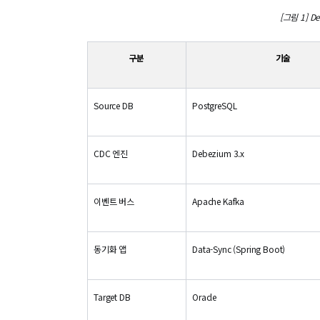
[그림 1] De
구분
기술
Source DB
PostgreSQL
CDC 엔진
Debezium 3.x
이벤트 버스
Apache Kafka
동기화 앱
Data-Sync (Spring Boot)
Target DB
Oracle